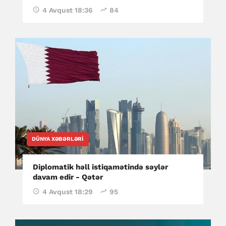
4 Avqust 18:36
84
DÜNYA XƏBƏRLƏRI
Diplomatik həll istiqamətində səylər
davam edir - Qətər
4 Avqust 18:29
95