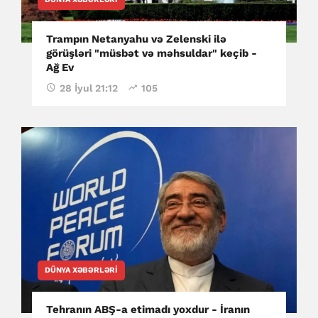
Trampın Netanyahu və Zelenski ilə
görüşləri "müsbət və məhsuldar" keçib -
Ağ Ev
28 İyul 21:12
105
DÜNYA XƏBƏRLƏRI
Tehranın ABŞ-a etimadı yoxdur - İranın