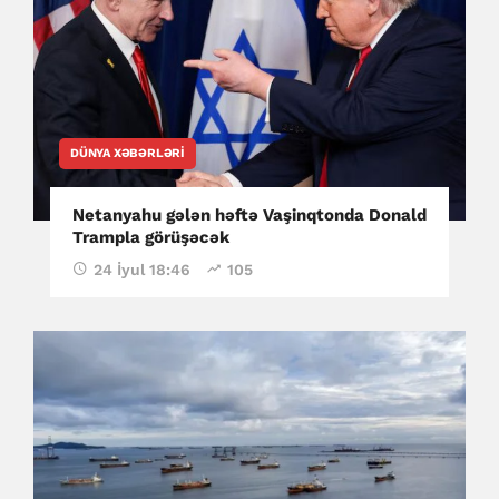
DÜNYA XƏBƏRLƏRI
Netanyahu gələn həftə Vaşinqtonda Donald
Trampla görüşəcək
24 İyul 18:46
105