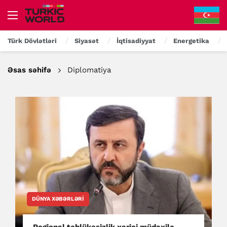
Türk Dövlətləri
Siyasət
İqtisadiyyat
Energetika
Əsas səhifə
Diplomatiya
DÜNYA XƏBƏRLƏRI
Regional təhlükəsizlik xarici müdaxilə