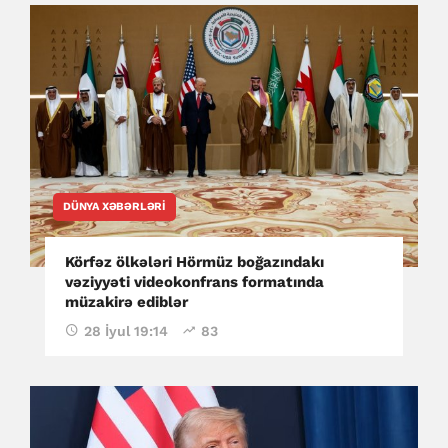
DÜNYA XƏBƏRLƏRI
Körfəz ölkələri Hörmüz boğazındakı
vəziyyəti videokonfrans formatında
müzakirə ediblər
28 İyul 19:14
83