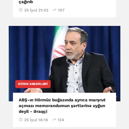
çağırıb
25 İyul 21:42
107
DÜNYA XƏBƏRLƏRI
ABŞ-ın Hörmüz boğazında ayrıca marşrut
açması memorandumun şərtlərinə uyğun
deyil - Əraqçi
25 İyul 18:18
124