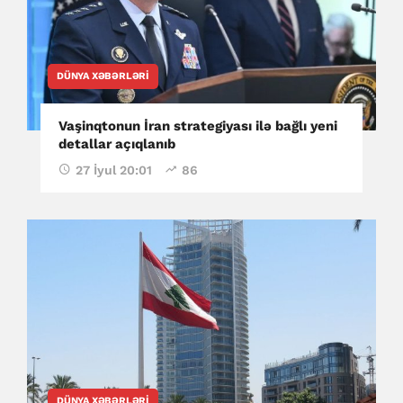
DÜNYA XƏBƏRLƏRI
Vaşinqtonun İran strategiyası ilə bağlı yeni
detallar açıqlanıb
27 İyul 20:01
86
DÜNYA XƏBƏRLƏRI