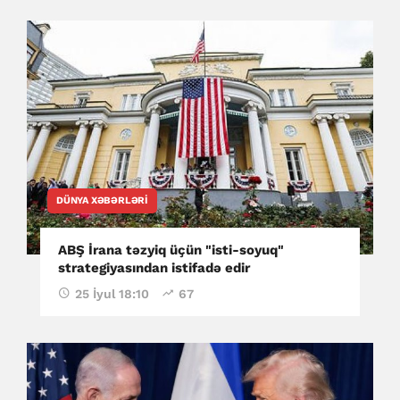
DÜNYA XƏBƏRLƏRI
ABŞ İrana təzyiq üçün "isti-soyuq"
strategiyasından istifadə edir
25 İyul 18:10
67