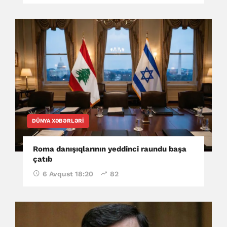
DÜNYA XƏBƏRLƏRI
Roma danışıqlarının yeddinci raundu başa
çatıb
6 Avqust 18:20
82