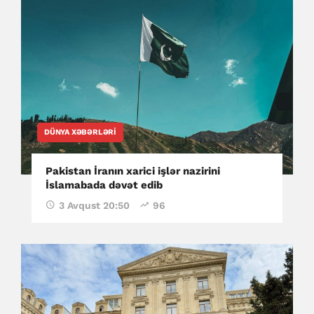
DÜNYA XƏBƏRLƏRI
Pakistan İranın xarici işlər nazirini
İslamabada dəvət edib
3 Avqust 20:50
96