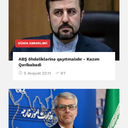
DÜNYA XƏBƏRLƏRI
ABŞ öhdəliklərinə qayıtmalıdır - Kazım
Qəribabadi
5 Avqust 22:11
97