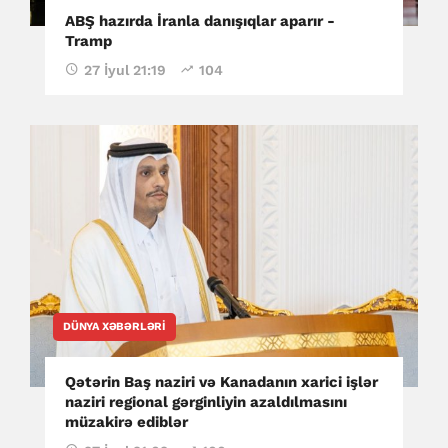
ABŞ hazırda İranla danışıqlar aparır -
Tramp
27 İyul 21:19
104
DÜNYA XƏBƏRLƏRI
Qətərin Baş naziri və Kanadanın xarici işlər
naziri regional gərginliyin azaldılmasını
müzakirə ediblər