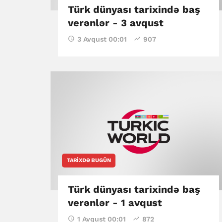
Türk dünyası tarixində baş
verənlər - 3 avqust
3 Avqust 00:01
907
TARIXDƏ BUGÜN
Türk dünyası tarixində baş
verənlər - 1 avqust
1 Avqust 00:01
872