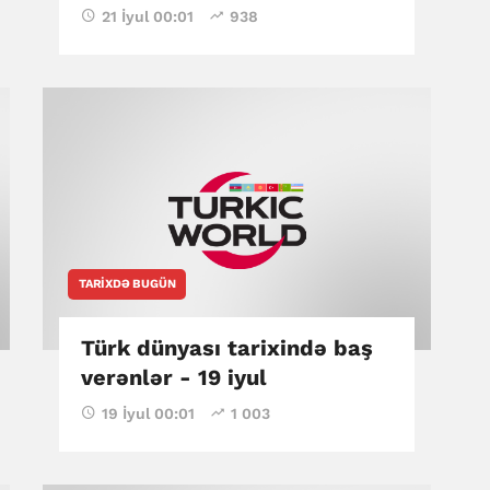
21 İyul 00:01
938
TARIXDƏ BUGÜN
Türk dünyası tarixində baş
verənlər - 19 iyul
19 İyul 00:01
1 003