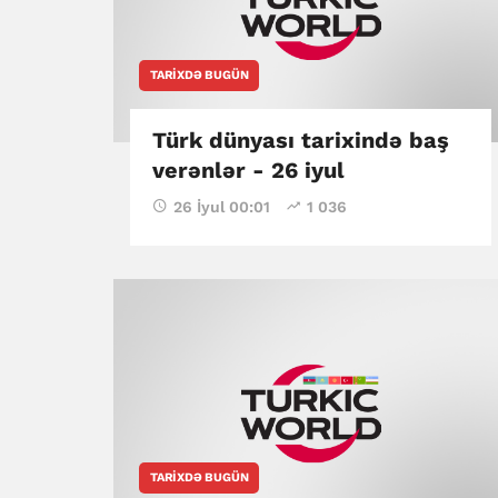
TARIXDƏ BUGÜN
Türk dünyası tarixində baş
verənlər - 26 iyul
26 İyul 00:01
1 036
TARIXDƏ BUGÜN