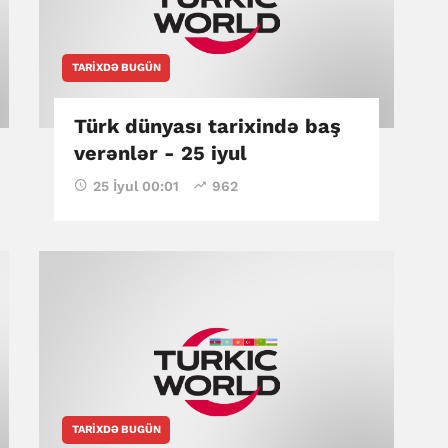
TARIXDƏ BUGÜN
Türk dünyası tarixində baş
verənlər - 25 iyul
25 İyul 00:01
962
TARIXDƏ BUGÜN