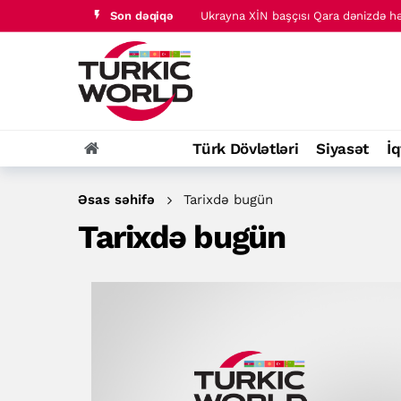
Son dəqiqə
AZCON-a yeni səlahiyyət verilib
Türk Dövlətləri
Siyasət
İq
Əsas səhifə
Tarixdə bugün
Tarixdə bugün