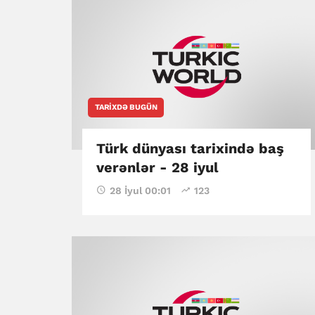
TARIXDƏ BUGÜN
Türk dünyası tarixində baş
verənlər - 28 iyul
28 İyul 00:01
123