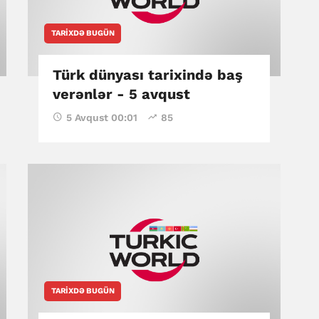
TARIXDƏ BUGÜN
Türk dünyası tarixində baş
verənlər - 5 avqust
5 Avqust 00:01
85
TARIXDƏ BUGÜN