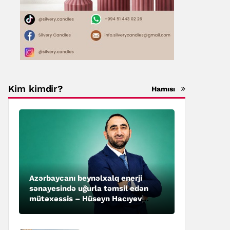
Kim kimdir?
Hamısı
Azərbaycanı beynəlxalq enerji
sənayesində uğurla təmsil edən
mütəxəssis – Hüseyn Hacıyev
kimdir?