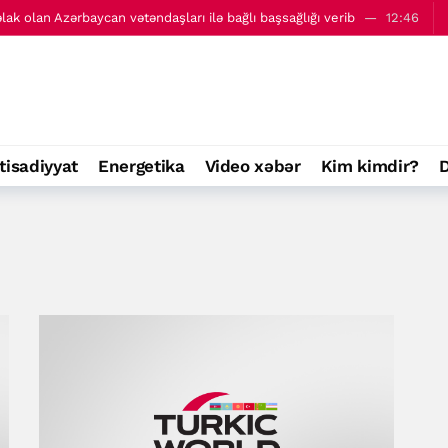
13:30
tisadiyyat
Energetika
Video xəbər
Kim kimdir?
D