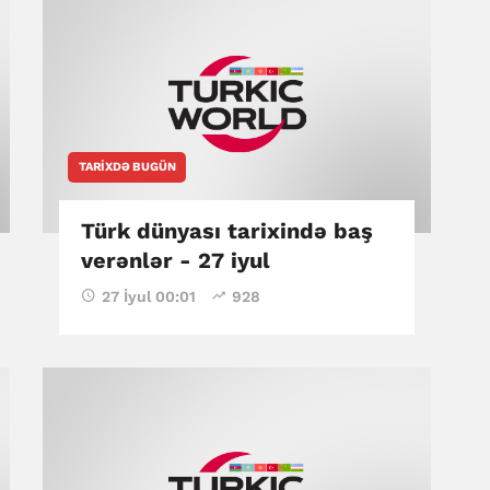
TARIXDƏ BUGÜN
Türk dünyası tarixində baş
verənlər - 27 iyul
27 İyul 00:01
928