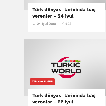
Türk dünyası tarixində baş
verənlər - 24 iyul
24 İyul 00:01
923
TARIXDƏ BUGÜN
Türk dünyası tarixində baş
verənlər - 22 iyul