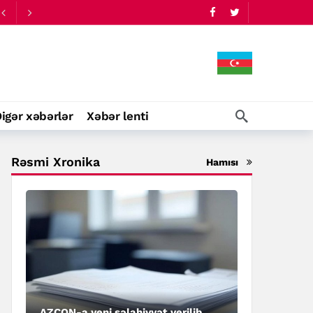
igər xəbərlər
Xəbər lenti
Rəsmi Xronika
Hamısı
AZCON-a yeni səlahiyyət verilib