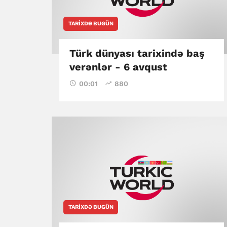
TARIXDƏ BUGÜN
Türk dünyası tarixində baş
verənlər - 6 avqust
00:01
880
TARIXDƏ BUGÜN