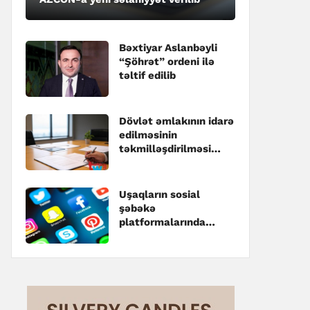
Bəxtiyar Aslanbəyli
“Şöhrət” ordeni ilə
təltif edilib
Dövlət əmlakının idarə
edilməsinin
təkmilləşdirilməsi
üzrə Dövlət
Proqramına dəyişiklik
edilib
Uşaqların sosial
şəbəkə
platformalarında
qeydiyyatı ilə bağlı
dəyişikliklər
təsdiqlənib