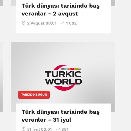
Türk dünyası tarixində baş
verənlər - 2 avqust
2 Avqust 00:01
1 002
TARIXDƏ BUGÜN
Türk dünyası tarixində baş
verənlər - 31 iyul
31 İyul 00:01
881