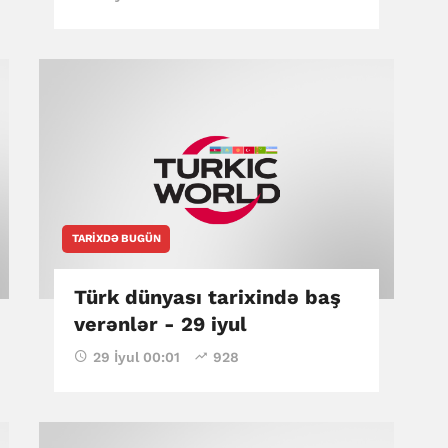
TARIXDƏ BUGÜN
Türk dünyası tarixində baş
verənlər - 29 iyul
29 İyul 00:01
928