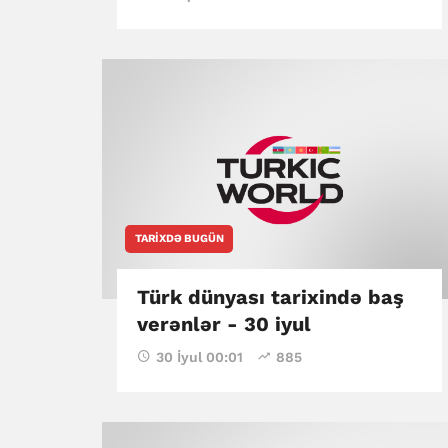
TARIXDƏ BUGÜN
Türk dünyası tarixində baş
verənlər - 30 iyul
30 İyul 00:01
885