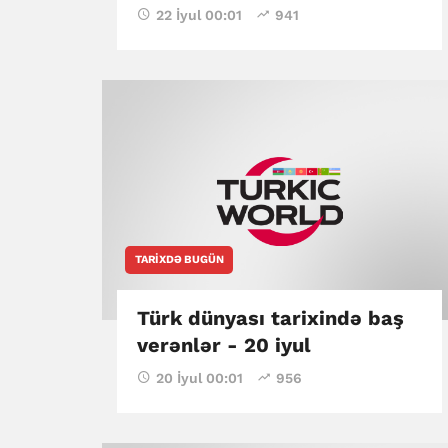
22 İyul 00:01
941
TARIXDƏ BUGÜN
Türk dünyası tarixində baş
verənlər - 20 iyul
20 İyul 00:01
956