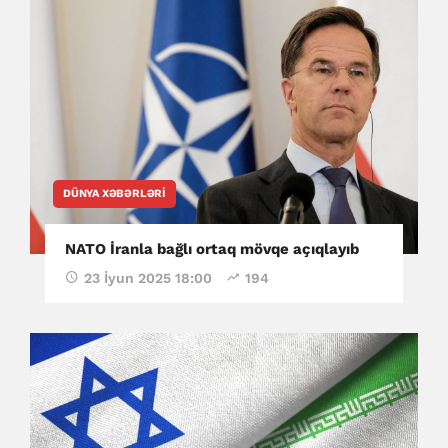
DÜNYA XƏBƏRLƏRI
NATO İranla bağlı ortaq mövqe açıqlayıb
23 İyun 2025 18:00
194