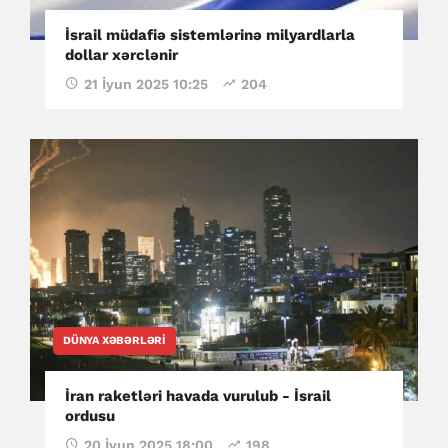
İsrail müdafiə sistemlərinə milyardlarla
dollar xərclənir
21 İyun 2025 10:25
204
DÜNYA XƏBƏRLƏRI
İran raketləri havada vurulub - İsrail
ordusu
20 İyun 2025 18:00
198