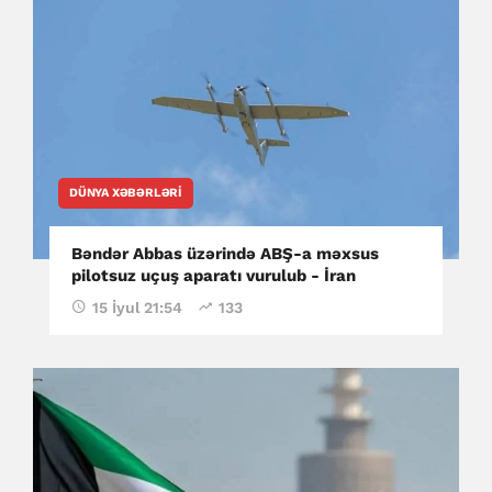
DÜNYA XƏBƏRLƏRI
Bəndər Abbas üzərində ABŞ-a məxsus
pilotsuz uçuş aparatı vurulub - İran
15 İyul 21:54
133