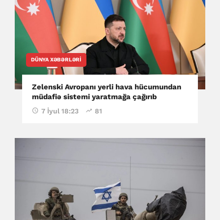
DÜNYA XƏBƏRLƏRI
Zelenski Avropanı yerli hava hücumundan
müdafiə sistemi yaratmağa çağırıb
7 İyul 18:23
81