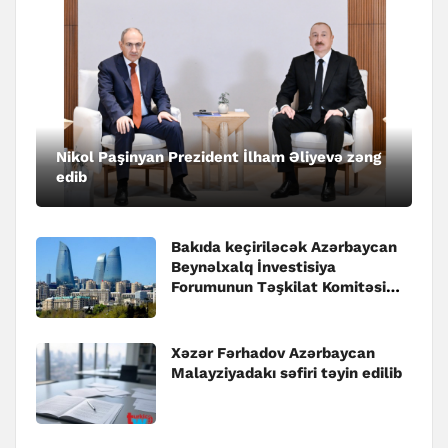
Nikol Paşinyan Prezident İlham Əliyevə zəng
edib
Bakıda keçiriləcək Azərbaycan
Beynəlxalq İnvestisiya
Forumunun Təşkilat Komitəsi
yaradılıb
Xəzər Fərhadov Azərbaycan
Malayziyadakı səfiri təyin edilib