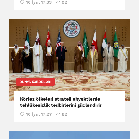
16 İyul 17:33
92
DÜNYA XƏBƏRLƏRI
Körfəz ölkələri strateji obyektlərdə
təhlükəsizlik tədbirlərini gücləndirir
16 İyul 17:27
82