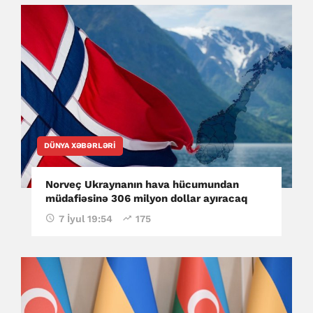
DÜNYA XƏBƏRLƏRI
Norveç Ukraynanın hava hücumundan
müdafiəsinə 306 milyon dollar ayıracaq
7 İyul 19:54
175