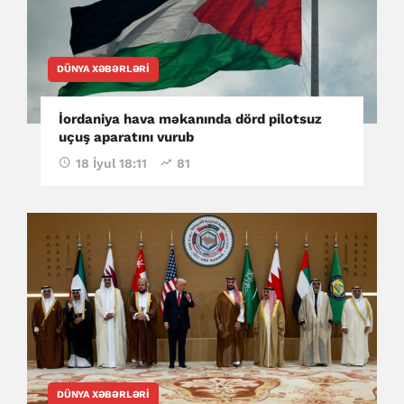
DÜNYA XƏBƏRLƏRI
İordaniya hava məkanında dörd pilotsuz
uçuş aparatını vurub
18 İyul 18:11
81
DÜNYA XƏBƏRLƏRI