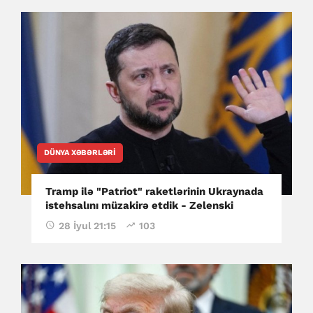
DÜNYA XƏBƏRLƏRI
Tramp ilə "Patriot" raketlərinin Ukraynada
istehsalını müzakirə etdik - Zelenski
28 İyul 21:15
103