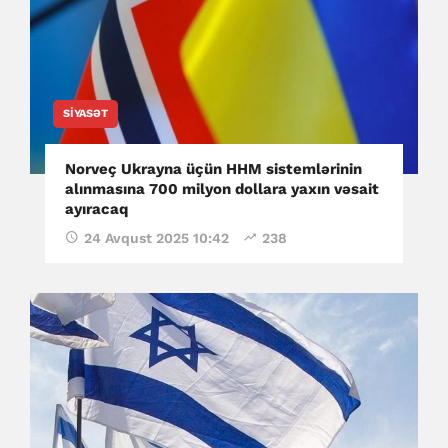
SIYASƏT
Norveç Ukrayna üçün HHM sistemlərinin
alınmasına 700 milyon dollara yaxın vəsait
ayıracaq
24 Avqust 2025 10:42
238