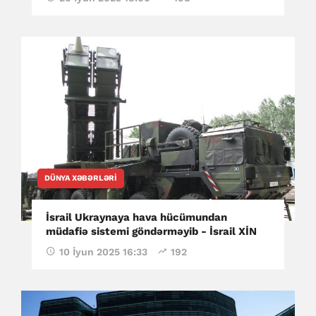
DÜNYA XƏBƏRLƏRI
İsrail Ukraynaya hava hücümundan
müdafiə sistemi göndərməyib - İsrail XİN
10 İyun 2025 16:33
192