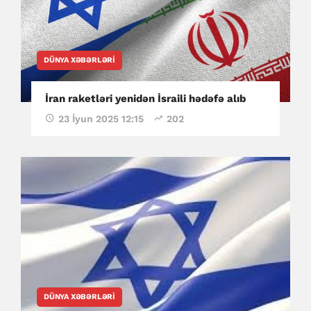
DÜNYA XƏBƏRLƏRI
İran raketləri yenidən İsraili hədəfə alıb
23 İyun 2025 12:15
202
DÜNYA XƏBƏRLƏRI