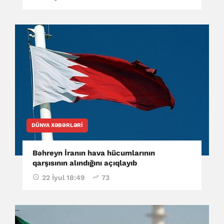
DÜNYA XƏBƏRLƏRI
Bəhreyn İranın hava hücumlarının
qarşısının alındığını açıqlayıb
22 İyul 18:49
73