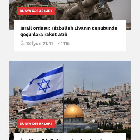
DÜNYA XƏBƏRLƏRI
İsrail ordusu: Hizbullah Livanın cənubunda
qoşunlara raket atıb
18 İyun 21:41
115
DÜNYA XƏBƏRLƏRI