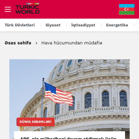
Türk Dövlətləri
Siyasət
İqtisadiyyat
Energetika
Əsas səhifə
Hava hücumundan müdafiə
DÜNYA XƏBƏRLƏRI
ABŞ-nin müharibəni davam etdirmək üçün