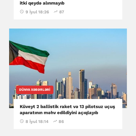
itki qeydə alınmayıb
9 İyul 18:26
87
DÜNYA XƏBƏRLƏRI
Küveyt 2 ballistik raket və 13 pilotsuz uçuş
aparatının məhv edildiyini açıqlayıb
8 İyul 18:14
86