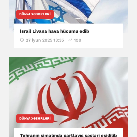
DÜNYA XƏBƏRLƏRI
İsrail Livana hava hücumu edib
27 İyun 2025 13:35
190
DÜNYA XƏBƏRLƏRI
Tehranın şimalında partlayış səsləri eşidilib