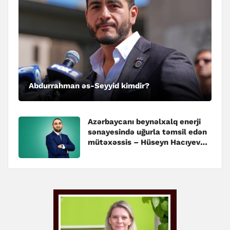
Abdurrahman əs-Seyyid kimdir?
Azərbaycanı beynəlxalq enerji
sənayesində uğurla təmsil edən
mütəxəssis – Hüseyn Hacıyev
kimdir?