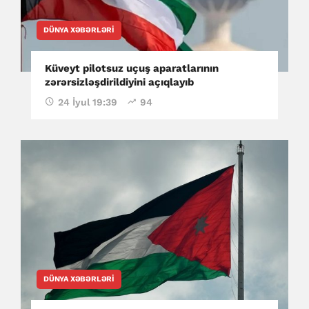
DÜNYA XƏBƏRLƏRI
Küveyt pilotsuz uçuş aparatlarının
zərərsizləşdirildiyini açıqlayıb
24 İyul 19:39
94
DÜNYA XƏBƏRLƏRI