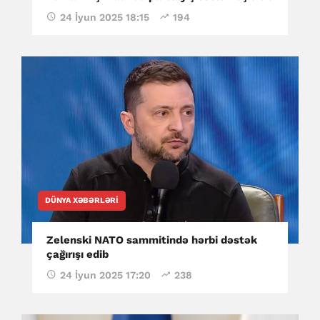
24 İyun 2025 18:15
194
DÜNYA XƏBƏRLƏRI
Zelenski NATO sammitində hərbi dəstək
çağırışı edib
24 İyun 2025 17:20
238