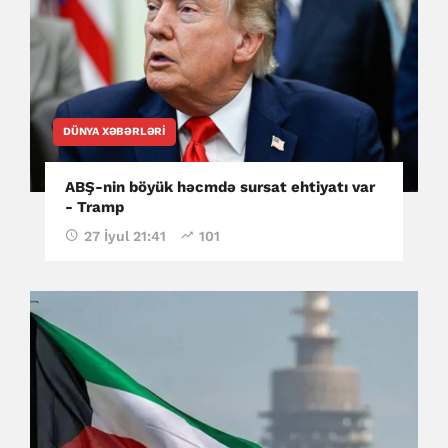
DÜNYA XƏBƏRLƏRI
ABŞ-nin böyük həcmdə sursat ehtiyatı var
- Tramp
27 İyul 21:41
101