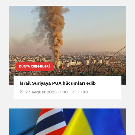
DÜNYA XƏBƏRLƏRI
İsrail Suriyaya PUA hücumları edib
27 Avqust 2025 11:30
1 189