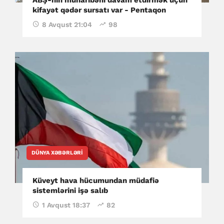
kifayət qədər sursatı var - Pentaqon
8 Avqust 21:04
98
DÜNYA XƏBƏRLƏRI
Küveyt hava hücumundan müdafiə
sistemlərini işə salıb
1 Avqust 18:37
82