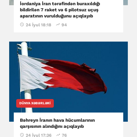
İordaniya İran tərəfindən buraxıldığı
bildirilən 7 raket və 6 pilotsuz uçuş
aparatının vurulduğunu açıqlayıb
24 İyul 18:18
94
DÜNYA XƏBƏRLƏRI
Bəhreyn İranın hava hücumlarının
qarşısının alındığını açıqlayıb
24 İyul 17:36
76