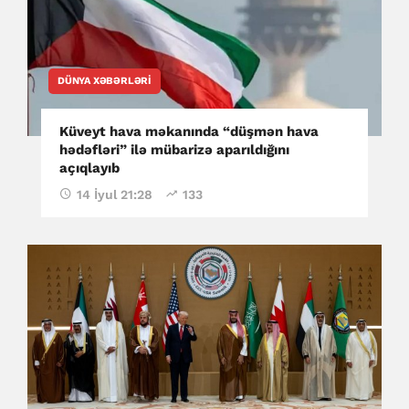
DÜNYA XƏBƏRLƏRI
Küveyt hava məkanında “düşmən hava
hədəfləri” ilə mübarizə aparıldığını
açıqlayıb
14 İyul 21:28
133