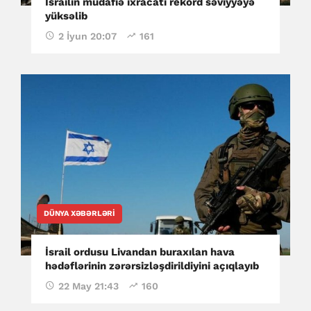
İsrailin müdafiə ixracatı rekord səviyyəyə
yüksəlib
2 İyun 20:07
161
DÜNYA XƏBƏRLƏRI
İsrail ordusu Livandan buraxılan hava
hədəflərinin zərərsizləşdirildiyini açıqlayıb
22 May 21:43
160