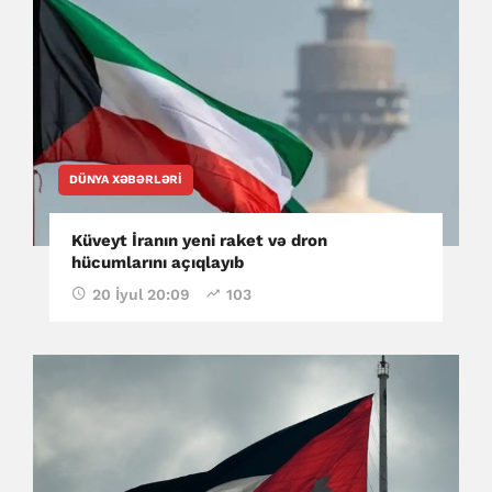
DÜNYA XƏBƏRLƏRI
Küveyt İranın yeni raket və dron
hücumlarını açıqlayıb
20 İyul 20:09
103