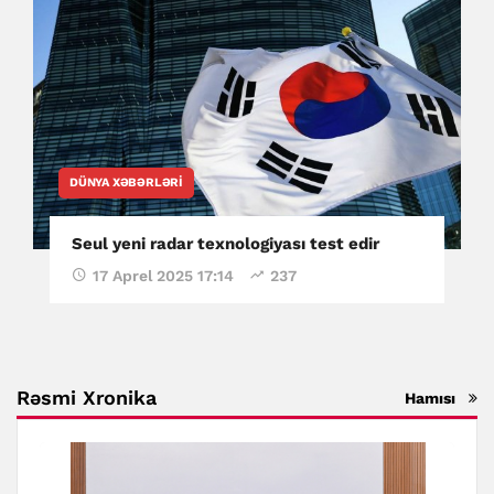
DÜNYA XƏBƏRLƏRI
Seul yeni radar texnologiyası test edir
17 Aprel 2025 17:14
237
Rəsmi Xronika
Hamısı