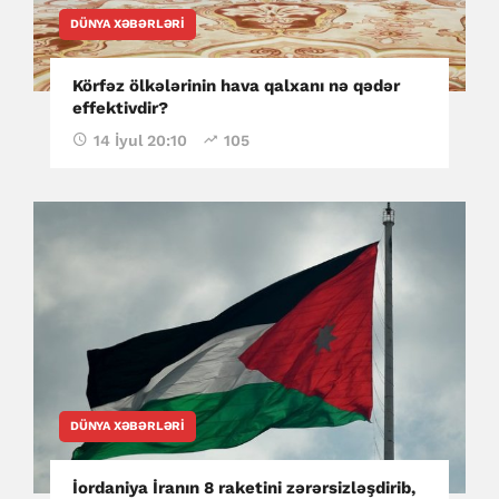
DÜNYA XƏBƏRLƏRI
Körfəz ölkələrinin hava qalxanı nə qədər
effektivdir?
14 İyul 20:10
105
DÜNYA XƏBƏRLƏRI
İordaniya İranın 8 raketini zərərsizləşdirib,