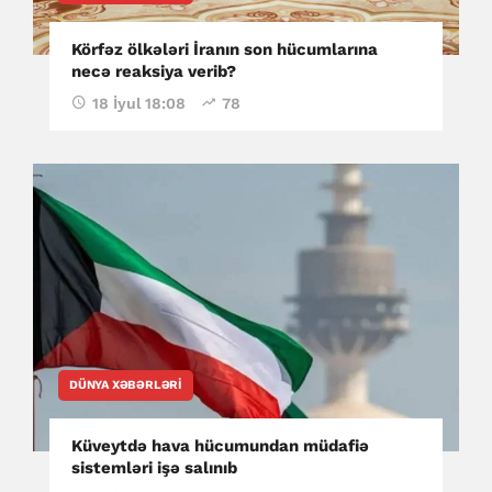
Körfəz ölkələri İranın son hücumlarına
necə reaksiya verib?
18 İyul 18:08
78
DÜNYA XƏBƏRLƏRI
Küveytdə hava hücumundan müdafiə
sistemləri işə salınıb