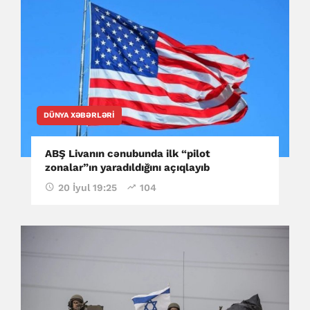
DÜNYA XƏBƏRLƏRI
ABŞ Livanın cənubunda ilk “pilot
zonalar”ın yaradıldığını açıqlayıb
20 İyul 19:25
104