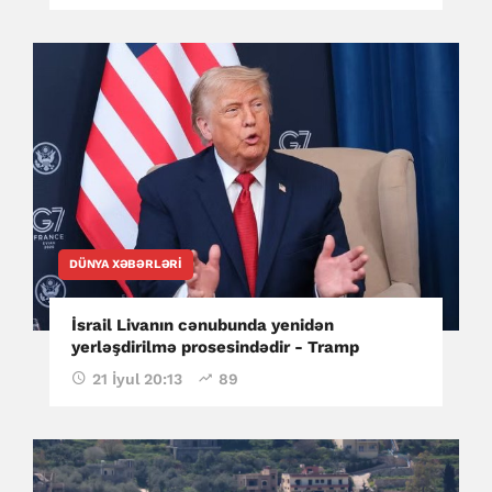
DÜNYA XƏBƏRLƏRI
İsrail Livanın cənubunda yenidən
yerləşdirilmə prosesindədir - Tramp
21 İyul 20:13
89