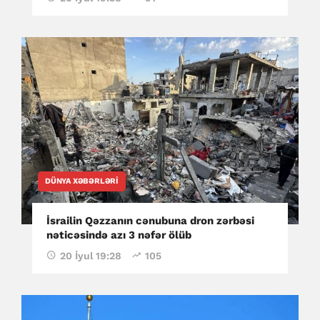
DÜNYA XƏBƏRLƏRI
İsrailin Qəzzanın cənubuna dron zərbəsi
nəticəsində azı 3 nəfər ölüb
20 İyul 19:28
105