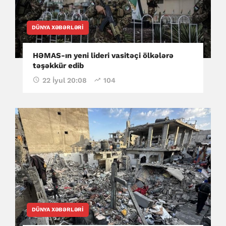
DÜNYA XƏBƏRLƏRI
HƏMAS-ın yeni lideri vasitəçi ölkələrə
təşəkkür edib
22 İyul 20:08
104
DÜNYA XƏBƏRLƏRI