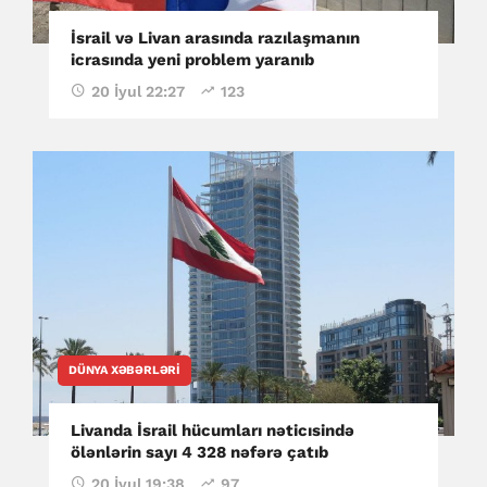
İsrail və Livan arasında razılaşmanın
icrasında yeni problem yaranıb
20 İyul 22:27
123
DÜNYA XƏBƏRLƏRI
Livanda İsrail hücumları nəticısində
ölənlərin sayı 4 328 nəfərə çatıb
20 İyul 19:38
97