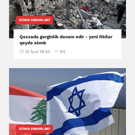
DÜNYA XƏBƏRLƏRI
Qəzzada gərginlik davam edir - yeni itkilər
qeydə alınıb
21 İyul 19:22
93
DÜNYA XƏBƏRLƏRI