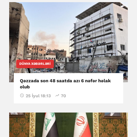
DÜNYA XƏBƏRLƏRI
Qəzzada son 48 saatda azı 6 nəfər həlak
olub
25 İyul 18:13
70