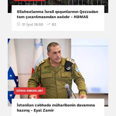
Silahsızlanma İsrail qoşunlarının Qəzzadan
tam çıxarılmasından asılıdır - HƏMAS
31 İyul 18:50
82
DÜNYA XƏBƏRLƏRI
İstənilən cəbhədə müharibənin davamına
hazırıq - Eyal Zamir