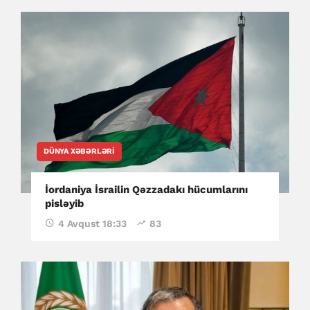
DÜNYA XƏBƏRLƏRI
İordaniya İsrailin Qəzzadakı hücumlarını
pisləyib
4 Avqust 18:33
83