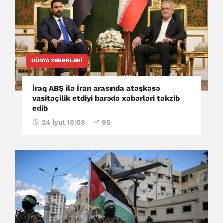
DÜNYA XƏBƏRLƏRI
İraq ABŞ ilə İran arasında atəşkəsə
vasitəçilik etdiyi barədə xəbərləri təkzib
edib
24 İyul 18:08
95