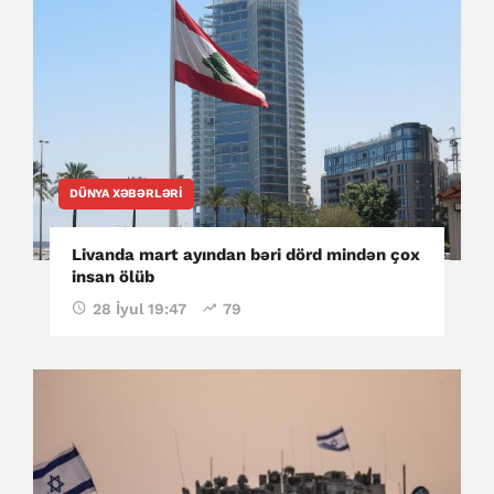
DÜNYA XƏBƏRLƏRI
Livanda mart ayından bəri dörd mindən çox
insan ölüb
28 İyul 19:47
79