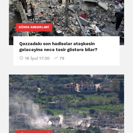
DÜNYA XƏBƏRLƏRI
Qəzzadakı son hadisələr atəşkəsin
gələcəyinə necə təsir göstərə bilər?
16 İyul 17:30
79