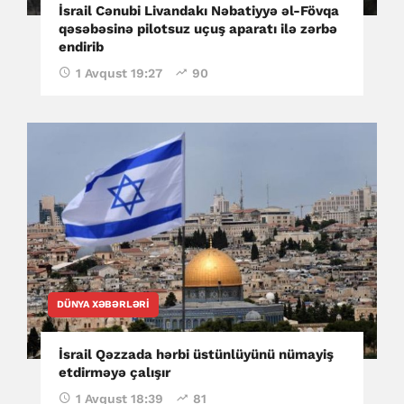
İsrail Cənubi Livandakı Nəbatiyyə əl-Fövqa
qəsəbəsinə pilotsuz uçuş aparatı ilə zərbə
endirib
1 Avqust 19:27
90
DÜNYA XƏBƏRLƏRI
İsrail Qəzzada hərbi üstünlüyünü nümayiş
etdirməyə çalışır
1 Avqust 18:39
81