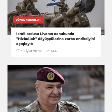
DÜNYA XƏBƏRLƏRI
İsrail ordusu Livanın cənubunda
"Hizbullah" döyüşçülərinə zərbə endirdiyini
açıqlayıb
18 İyul 20:38
144