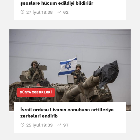
şəxslərə hücum edildiyi bildirilir
27 İyul 18:38
62
DÜNYA XƏBƏRLƏRI
İsrail ordusu Livanın cənubuna artilleriya
zərbələri endirib
25 İyul 19:39
97