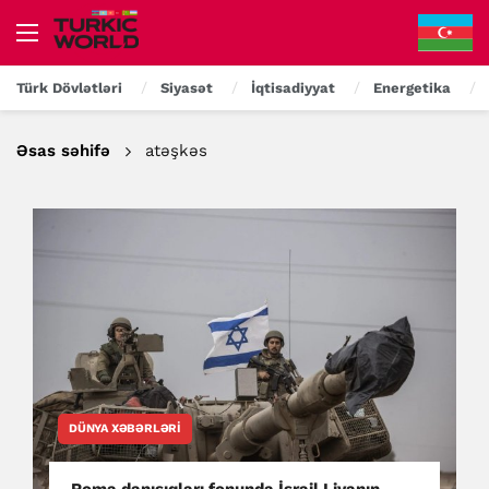
Türk Dövlətləri
Siyasət
İqtisadiyyat
Energetika
Əsas səhifə
atəşkəs
DÜNYA XƏBƏRLƏRI
Roma danışıqları fonunda İsrail Livanın