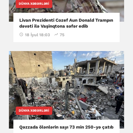
DÜNYA XƏBƏRLƏRI
Livan Prezidenti Cozef Aun Donald Trampın
dəvəti ilə Vaşinqtona səfər edib
18 İyul 18:03
75
DÜNYA XƏBƏRLƏRI
Qəzzada ölənlərin sayı 73 min 250-yə çatıb