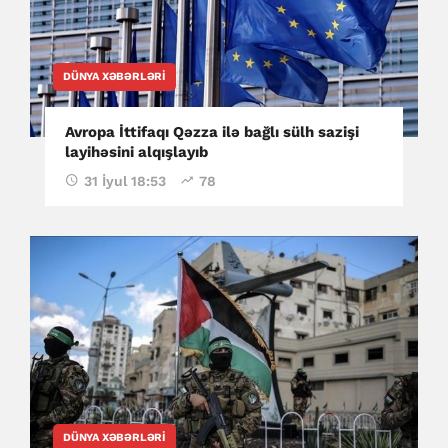
DÜNYA XƏBƏRLƏRI
Avropa İttifaqı Qəzza ilə bağlı sülh sazişi
layihəsini alqışlayıb
31 İyul 18:53
78
DÜNYA XƏBƏRLƏRI