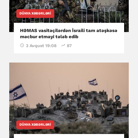
DÜNYA XƏBƏRLƏRI
HƏMAS vasitəçilərdən İsraili tam atəşkəsə
məcbur etməyi tələb edib
3 Avqust 19:08
87
DÜNYA XƏBƏRLƏRI