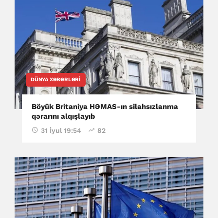
DÜNYA XƏBƏRLƏRI
Böyük Britaniya HƏMAS-ın silahsızlanma
qərarını alqışlayıb
31 İyul 19:54
82