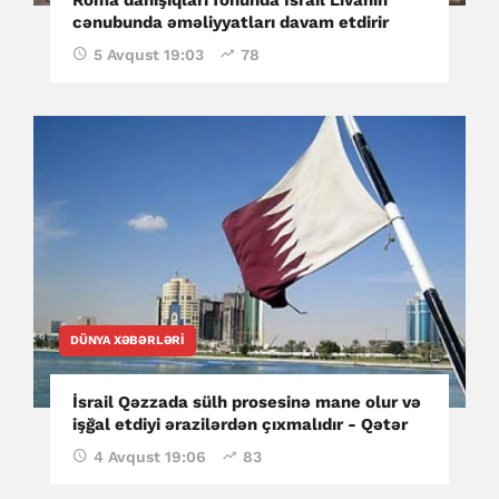
cənubunda əməliyyatları davam etdirir
5 Avqust 19:03
78
DÜNYA XƏBƏRLƏRI
İsrail Qəzzada sülh prosesinə mane olur və
işğal etdiyi ərazilərdən çıxmalıdır - Qətər
4 Avqust 19:06
83