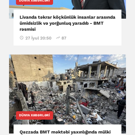
DÜNYA XƏBƏRLƏRI
Livanda təkrar köçkünlük insanlar arasında
ümidsizlik və yorğunluq yaradıb - BMT
rəsmisi
27 İyul 20:50
87
DÜNYA XƏBƏRLƏRI
Qəzzada BMT məktəbi yaxınlığında mülki