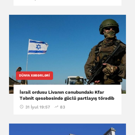
DÜNYA XƏBƏRLƏRI
İsrail ordusu Livanın cənubundakı Kfar
Təbnit qəsəbəsində güclü partlayış törədib
31 İyul 19:57
83