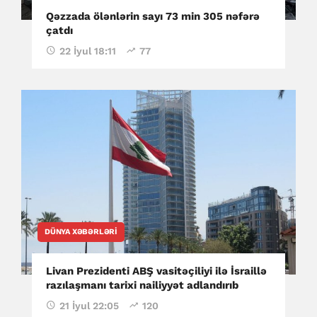
Qəzzada ölənlərin sayı 73 min 305 nəfərə
çatdı
22 İyul 18:11
77
DÜNYA XƏBƏRLƏRI
Livan Prezidenti ABŞ vasitəçiliyi ilə İsraillə
razılaşmanı tarixi nailiyyət adlandırıb
21 İyul 22:05
120