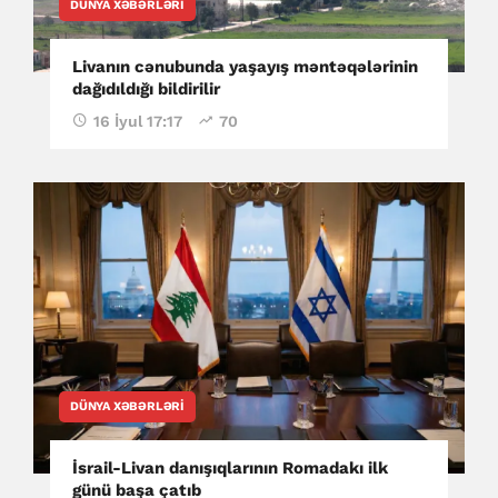
DÜNYA XƏBƏRLƏRI
Livanın cənubunda yaşayış məntəqələrinin
dağıdıldığı bildirilir
16 İyul 17:17
70
DÜNYA XƏBƏRLƏRI
İsrail-Livan danışıqlarının Romadakı ilk
günü başa çatıb