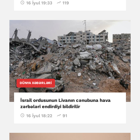
16 İyul 19:33
119
DÜNYA XƏBƏRLƏRI
İsrail ordusunun Livanın cənubuna hava
zərbələri endirdiyi bildirilir
16 İyul 18:22
91