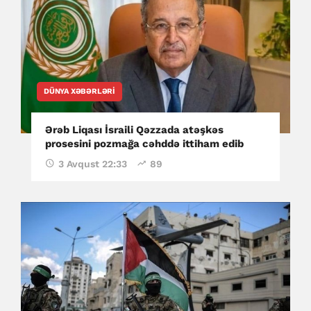
DÜNYA XƏBƏRLƏRI
Ərəb Liqası İsraili Qəzzada atəşkəs
prosesini pozmağa cəhddə ittiham edib
3 Avqust 22:33
89