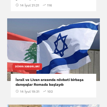
14 İyul 21:21
116
DÜNYA XƏBƏRLƏRI
İsrail və Livan arasında növbəti birbaşa
danışıqlar Romada başlayıb
14 İyul 19:31
102