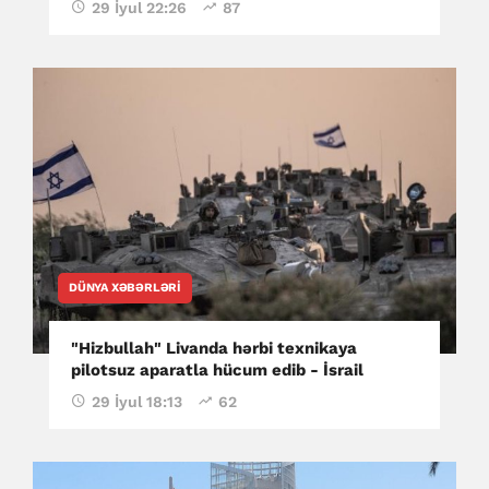
29 İyul 22:26
87
DÜNYA XƏBƏRLƏRI
"Hizbullah" Livanda hərbi texnikaya
pilotsuz aparatla hücum edib - İsrail
29 İyul 18:13
62