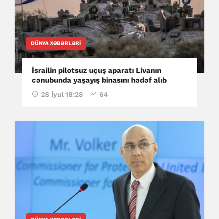
DÜNYA XƏBƏRLƏRI
İsrailin pilotsuz uçuş aparatı Livanın
cənubunda yaşayış binasını hədəf alıb
28 İyul 18:28
64