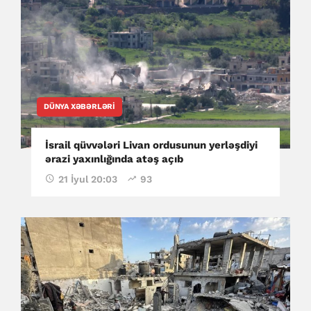
DÜNYA XƏBƏRLƏRI
İsrail qüvvələri Livan ordusunun yerləşdiyi
ərazi yaxınlığında atəş açıb
21 İyul 20:03
93