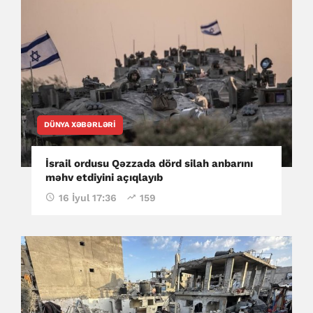
DÜNYA XƏBƏRLƏRI
İsrail ordusu Qəzzada dörd silah anbarını
məhv etdiyini açıqlayıb
16 İyul 17:36
159