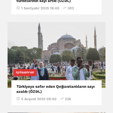
turistlərinin sayı artıb (ÖZƏL)
1 Sentyabr 2025 18:40
302
İQTISADIYYAT
Türkiyəyə səfər edən Qırğızıstanlıların sayı
azalıb (ÖZƏL)
5 Avqust 2025 09:40
236