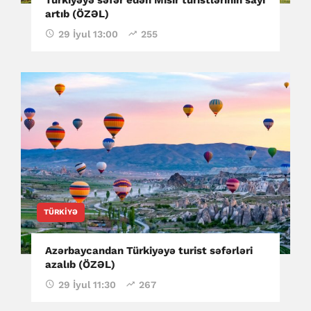
artıb (ÖZƏL)
29 İyul 13:00
255
TÜRKIYƏ
Azərbaycandan Türkiyəyə turist səfərləri
azalıb (ÖZƏL)
29 İyul 11:30
267