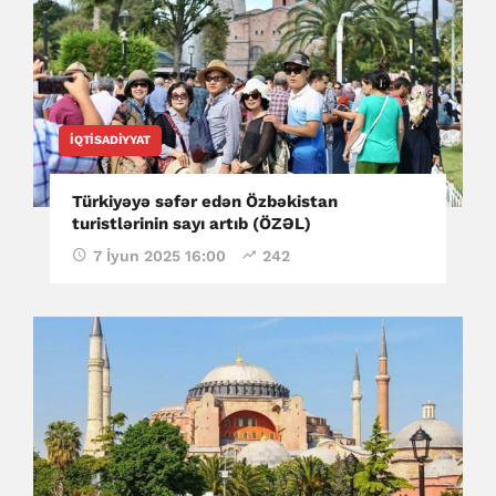
İQTISADIYYAT
Türkiyəyə səfər edən Özbəkistan
turistlərinin sayı artıb (ÖZƏL)
7 İyun 2025 16:00
242