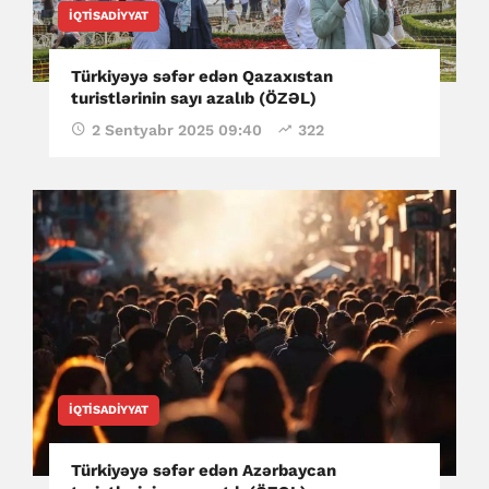
İQTISADIYYAT
Türkiyəyə səfər edən Qazaxıstan
turistlərinin sayı azalıb (ÖZƏL)
2 Sentyabr 2025 09:40
322
İQTISADIYYAT
Türkiyəyə səfər edən Azərbaycan