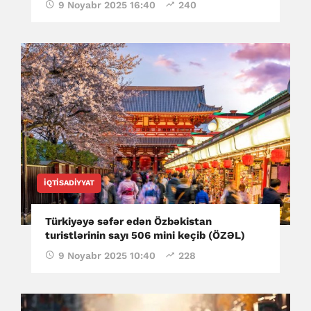
9 Noyabr 2025 16:40
240
İQTISADIYYAT
Türkiyəyə səfər edən Özbəkistan
turistlərinin sayı 506 mini keçib (ÖZƏL)
9 Noyabr 2025 10:40
228