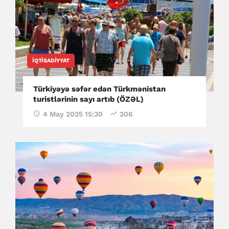
İQTISADIYYAT
Türkiyəyə səfər edən Türkmənistan
turistlərinin sayı artıb (ÖZƏL)
4 May 2025 15:30
206