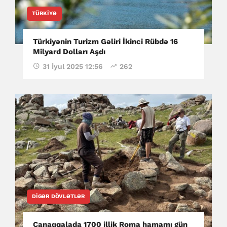
TÜRKIYƏ
Türkiyənin Turizm Gəliri İkinci Rübdə 16
Milyard Dolları Aşdı
31 İyul 2025 12:56
262
DIGƏR DÖVLƏTLƏR
Çanaqqalada 1700 illik Roma hamamı gün