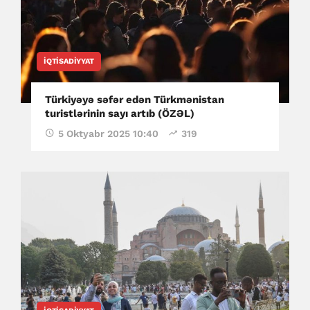
İQTISADIYYAT
Türkiyəyə səfər edən Türkmənistan
turistlərinin sayı artıb (ÖZƏL)
5 Oktyabr 2025 10:40
319