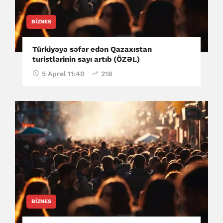
BIZNES
Türkiyəyə səfər edən Qazaxıstan
turistlərinin sayı artıb (ÖZƏL)
5 Aprel 11:40
218
BIZNES