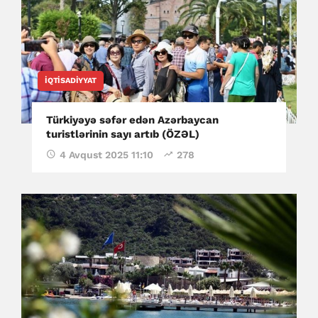
İQTISADIYYAT
Türkiyəyə səfər edən Azərbaycan
turistlərinin sayı artıb (ÖZƏL)
4 Avqust 2025 11:10
278