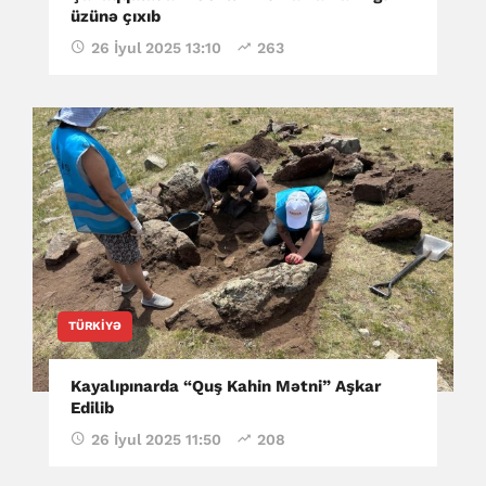
üzünə çıxıb
26 İyul 2025 13:10
263
TÜRKIYƏ
Kayalıpınarda “Quş Kahin Mətni” Aşkar
Edilib
26 İyul 2025 11:50
208