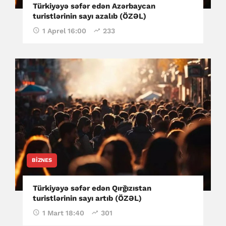
Türkiyəyə səfər edən Azərbaycan
turistlərinin sayı azalıb (ÖZƏL)
1 Aprel 16:00
233
BIZNES
Türkiyəyə səfər edən Qırğızıstan
turistlərinin sayı artıb (ÖZƏL)
1 Mart 18:40
301