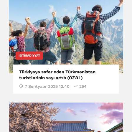
İQTISADIYYAT
Türkiyəyə səfər edən Türkmənistan
turistlərinin sayı artıb (ÖZƏL)
7 Sentyabr 2025 12:40
254