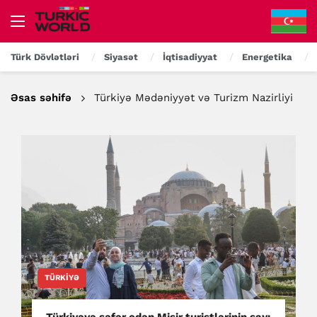
Türk Dövlətləri
Siyasət
İqtisadiyyat
Energetika
Əsas səhifə
Türkiyə Mədəniyyət və Turizm Nazirliyi
TÜRKIYƏ
Türkiyəyə səfər edən Misir turistlərinin sayı