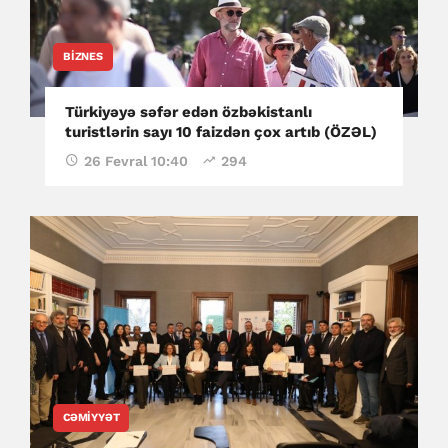
BIZNES
Türkiyəyə səfər edən özbəkistanlı
turistlərin sayı 10 faizdən çox artıb (ÖZƏL)
26 Fevral 10:40
294
CƏMIYYƏT