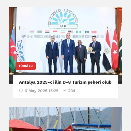
TÜRKIYƏ
Antalya 2025-ci ilin D-8 Turizm şəhəri olub
6 May 2025 15:25
234