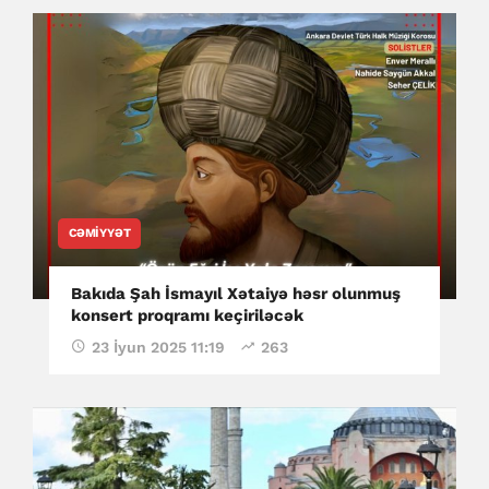
CƏMIYYƏT
Bakıda Şah İsmayıl Xətaiyə həsr olunmuş
konsert proqramı keçiriləcək
23 İyun 2025 11:19
263