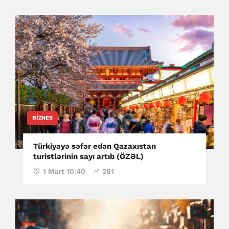
BIZNES
Türkiyəyə səfər edən Qazaxıstan
turistlərinin sayı artıb (ÖZƏL)
1 Mart 10:40
281