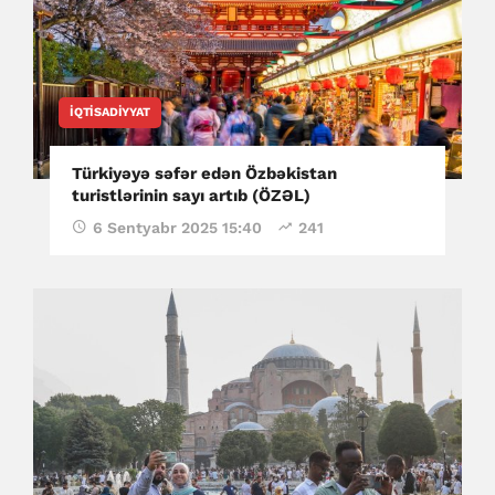
İQTISADIYYAT
Türkiyəyə səfər edən Özbəkistan
turistlərinin sayı artıb (ÖZƏL)
6 Sentyabr 2025 15:40
241