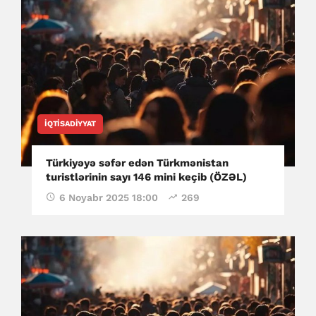
İQTISADIYYAT
Türkiyəyə səfər edən Türkmənistan
turistlərinin sayı 146 mini keçib (ÖZƏL)
6 Noyabr 2025 18:00
269