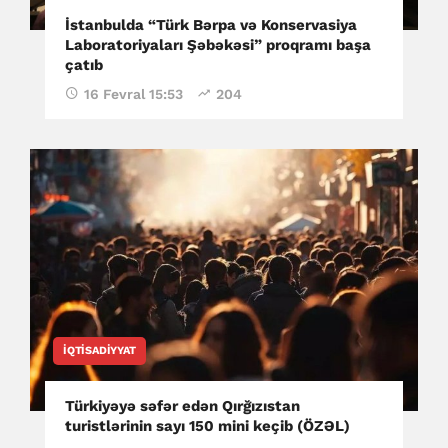
İstanbulda “Türk Bərpa və Konservasiya
Laboratoriyaları Şəbəkəsi” proqramı başa
çatıb
16 Fevral 15:53
204
İQTISADIYYAT
Türkiyəyə səfər edən Qırğızıstan
turistlərinin sayı 150 mini keçib (ÖZƏL)