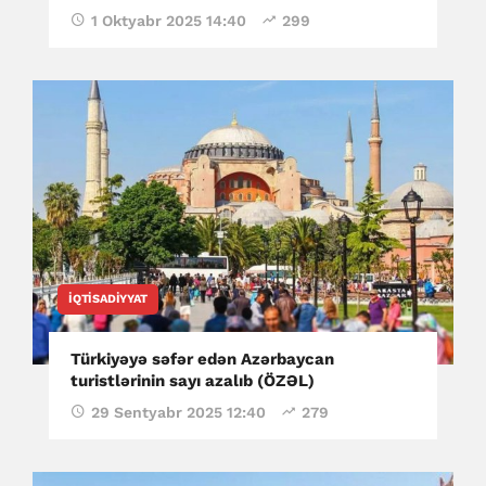
1 Oktyabr 2025 14:40
299
İQTISADIYYAT
Türkiyəyə səfər edən Azərbaycan
turistlərinin sayı azalıb (ÖZƏL)
29 Sentyabr 2025 12:40
279