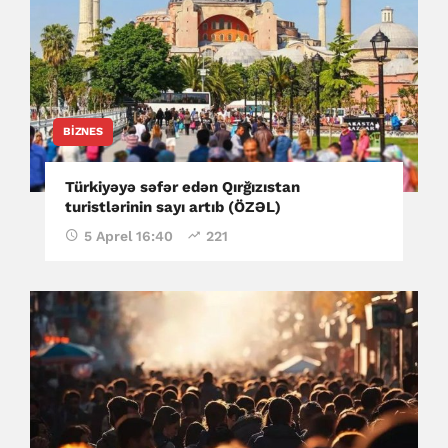
BIZNES
Türkiyəyə səfər edən Qırğızıstan
turistlərinin sayı artıb (ÖZƏL)
5 Aprel 16:40
221