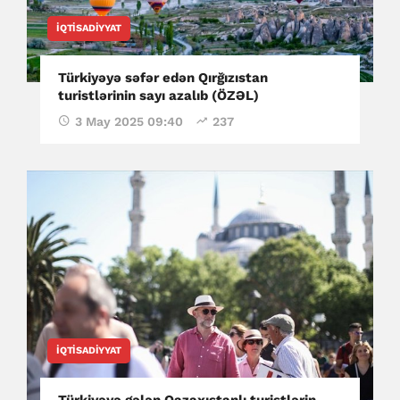
İQTISADIYYAT
Türkiyəyə səfər edən Qırğızıstan
turistlərinin sayı azalıb (ÖZƏL)
3 May 2025 09:40
237
İQTISADIYYAT
Türkiyəyə gələn Qazaxıstanlı turistlərin