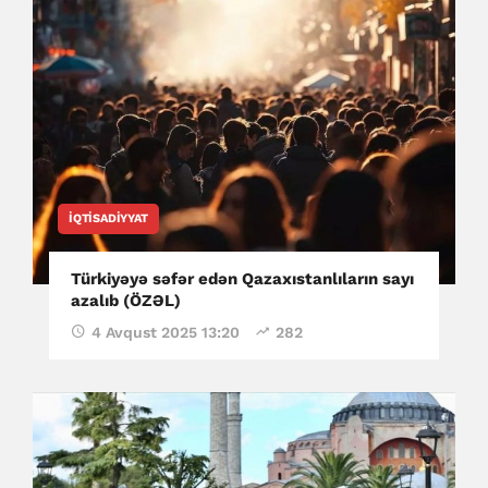
İQTISADIYYAT
Türkiyəyə səfər edən Qazaxıstanlıların sayı
azalıb (ÖZƏL)
4 Avqust 2025 13:20
282