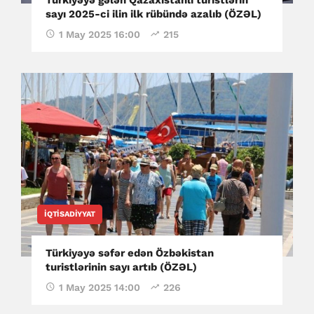
sayı 2025-ci ilin ilk rübündə azalıb (ÖZƏL)
1 May 2025 16:00
215
İQTISADIYYAT
Türkiyəyə səfər edən Özbəkistan
turistlərinin sayı artıb (ÖZƏL)
1 May 2025 14:00
226