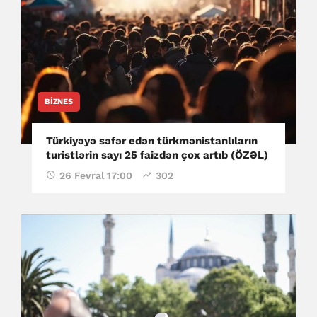
BIZNES
Türkiyəyə səfər edən türkmənistanlıların
turistlərin sayı 25 faizdən çox artıb (ÖZƏL)
26 Fevral 17:00
302