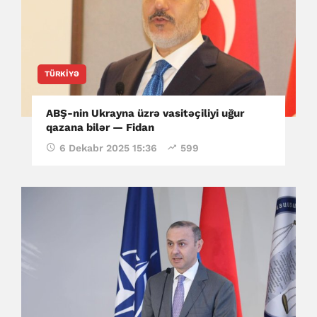
TÜRKIYƏ
ABŞ-nin Ukrayna üzrə vasitəçiliyi uğur
qazana bilər — Fidan
6 Dekabr 2025 15:36
599