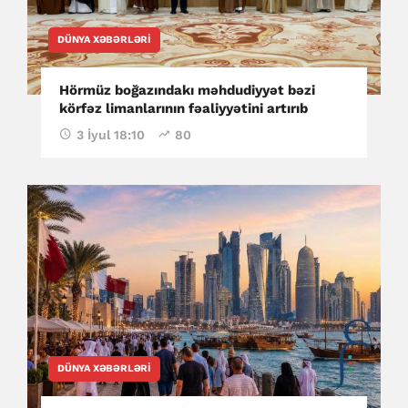
DÜNYA XƏBƏRLƏRI
Hörmüz boğazındakı məhdudiyyət bəzi
körfəz limanlarının fəaliyyətini artırıb
3 İyul 18:10
80
DÜNYA XƏBƏRLƏRI