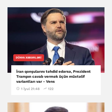
DÜNYA XƏBƏRLƏRI
İran qonşularını təhdid edərsə, Prezident
Trampın cavab vermək üçün müxtəlif
variantları var - Vens
1 İyul 21:48
122