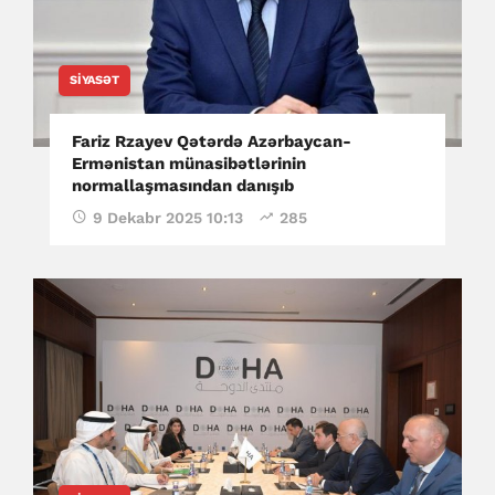
SIYASƏT
Fariz Rzayev Qətərdə Azərbaycan-
Ermənistan münasibətlərinin
normallaşmasından danışıb
9 Dekabr 2025 10:13
285