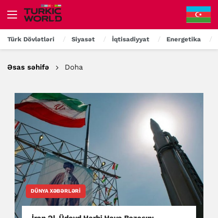
Türk Dövlətləri
Siyasət
İqtisadiyyat
Energetika
Əsas səhifə
Doha
DÜNYA XƏBƏRLƏRI
İran Əl-Üdeyd Hərbi Hava Bazasını