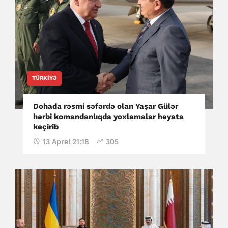
TÜRKIYƏ
Dohada rəsmi səfərdə olan Yaşar Gülər
hərbi komandanlıqda yoxlamalar həyata
keçirib
13 Aprel 21:18
305