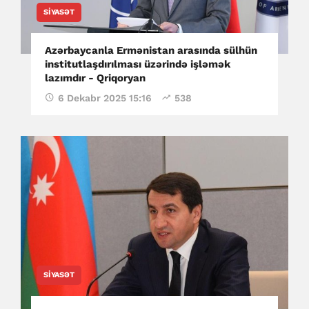
SIYASƏT
Azərbaycanla Ermənistan arasında sülhün
institutlaşdırılması üzərində işləmək
lazımdır - Qriqoryan
6 Dekabr 2025 15:16
538
SIYASƏT