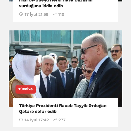
vurduğunu iddia edib
17 İyul 21:59
110
TÜRKIYƏ
Türkiyə Prezidenti Rəcəb Tayyib Ərdoğan
Qətərə səfər edib
14 İyul 17:42
277