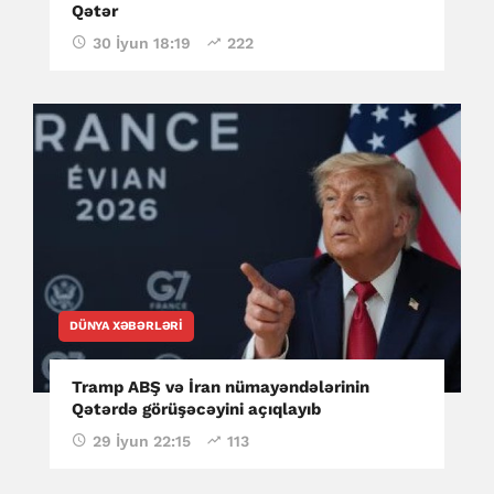
Qətər
30 İyun 18:19
222
DÜNYA XƏBƏRLƏRI
Tramp ABŞ və İran nümayəndələrinin
Qətərdə görüşəcəyini açıqlayıb
29 İyun 22:15
113