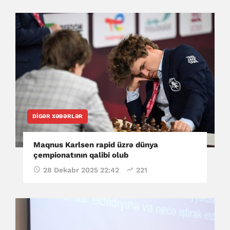
DIGƏR XƏBƏRLƏR
Maqnus Karlsen rapid üzrə dünya
çempionatının qalibi olub
28 Dekabr 2025 22:42
221