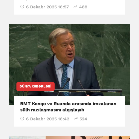
6 Dekabr 2025 16:57
489
DÜNYA XƏBƏRLƏRI
BMT Konqo və Ruanda arasında imzalanan
sülh razılaşmasını alqışlayıb
6 Dekabr 2025 16:42
524