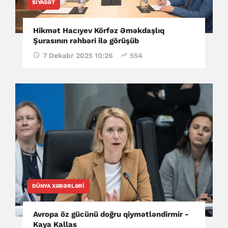
SIYASƏT
Hikmət Hacıyev Körfəz Əməkdaşlıq
Şurasının rəhbəri ilə görüşüb
7 Dekabr 2025 10:26
554
DÜNYA XƏBƏRLƏRI
Avropa öz gücünü doğru qiymətləndirmir -
Kaya Kallas