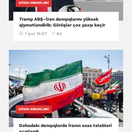
DÜNYA XƏBƏRLƏRI
Tramp ABŞ–İran danışıqlarını yüksək
qiymətləndirib: Görüşlər çox yaxşı keçir
1 İyul 19:07
84
DÜNYA XƏBƏRLƏRI
Dohadakı danışıqlarda İranın əsas tələbləri
açıqlanıb