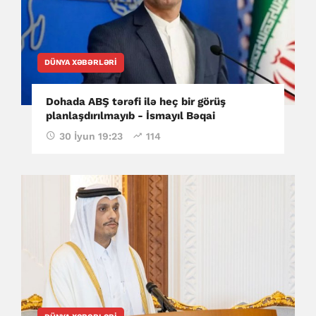
DÜNYA XƏBƏRLƏRI
Dohada ABŞ tərəfi ilə heç bir görüş
planlaşdırılmayıb - İsmayıl Bəqai
30 İyun 19:23
114