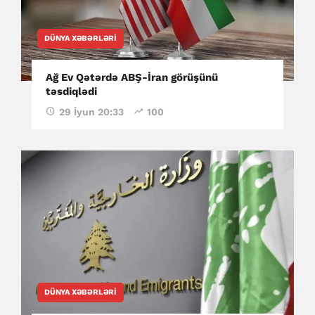
DÜNYA XƏBƏRLƏRI
Ağ Ev Qətərdə ABŞ-İran görüşünü
təsdiqlədi
29 İyun 20:33
100
DÜNYA XƏBƏRLƏRI