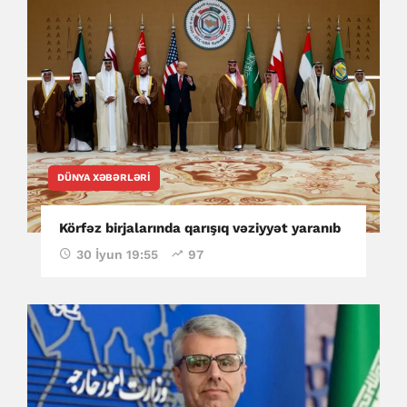
DÜNYA XƏBƏRLƏRI
Körfəz birjalarında qarışıq vəziyyət yaranıb
30 İyun 19:55
97