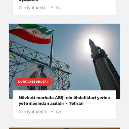
1 İyul 18:37
78
DÜNYA XƏBƏRLƏRI
Növbəti mərhələ ABŞ-nin öhdəlikləri yerinə
yetirməsindən asılıdır - Tehran
1 İyul 18:09
121