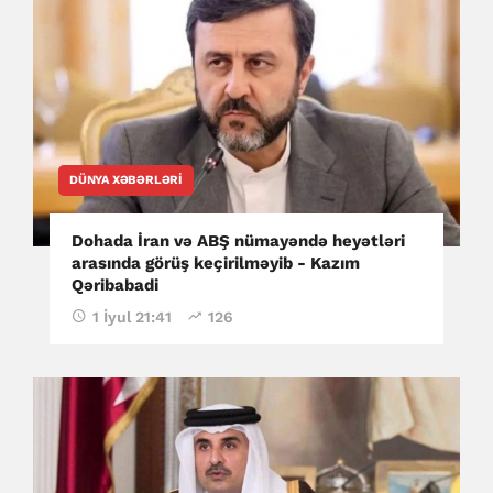
DÜNYA XƏBƏRLƏRI
Dohada İran və ABŞ nümayəndə heyətləri
arasında görüş keçirilməyib - Kazım
Qəribabadi
1 İyul 21:41
126