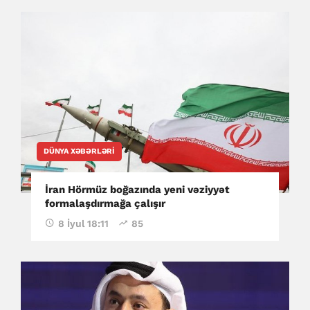
DÜNYA XƏBƏRLƏRI
İran Hörmüz boğazında yeni vəziyyət
formalaşdırmağa çalışır
8 İyul 18:11
85