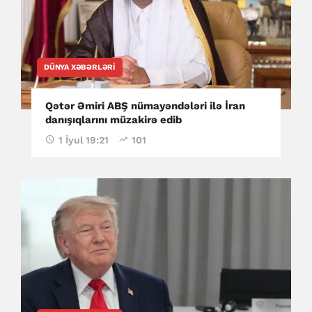
DÜNYA XƏBƏRLƏRI
Qətər Əmiri ABŞ nümayəndələri ilə İran
danışıqlarını müzakirə edib
1 İyul 19:21
101