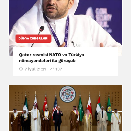
DÜNYA XƏBƏRLƏRI
Qətər rəsmisi NATO və Türkiyə
nümayəndələri ilə görüşüb
7 İyul 21:21
137