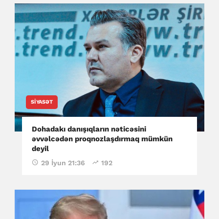
SIYASƏT
Dohadakı danışıqların nəticəsini
əvvəlcədən proqnozlaşdırmaq mümkün
deyil
29 İyun 21:36
192