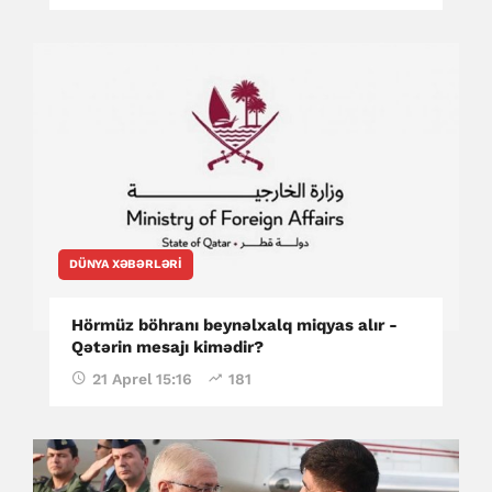
DÜNYA XƏBƏRLƏRI
Hörmüz böhranı beynəlxalq miqyas alır -
Qətərin mesajı kimədir?
21 Aprel 15:16
181