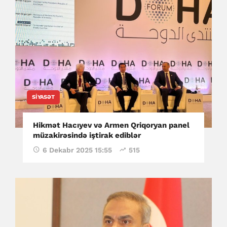
SIYASƏT
Hikmət Hacıyev və Armen Qriqoryan panel
müzakirəsində iştirak ediblər
6 Dekabr 2025 15:55
515