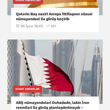
DÜNYA XƏBƏRLƏRI
Qətərin Baş naziri Avropa İttifaqının xüsusi
nümayəndəsi ilə görüş keçirib
30 İyun 18:53
101
DIGƏR XƏBƏRLƏR
ABŞ nümayəndələri Dohadadır, lakin İran
rəsmiləri ilə görüş planlaşdırılmayıb -