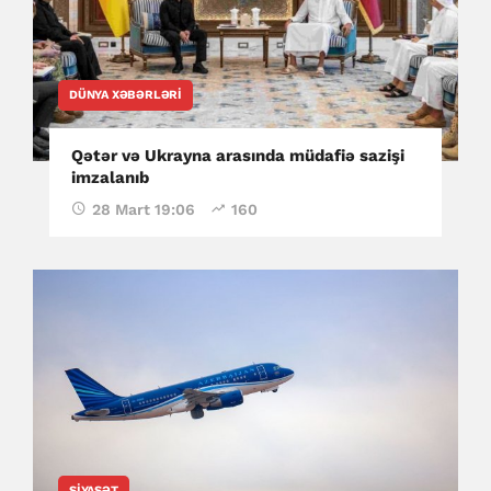
DÜNYA XƏBƏRLƏRI
Qətər və Ukrayna arasında müdafiə sazişi
imzalanıb
28 Mart 19:06
160
SIYASƏT