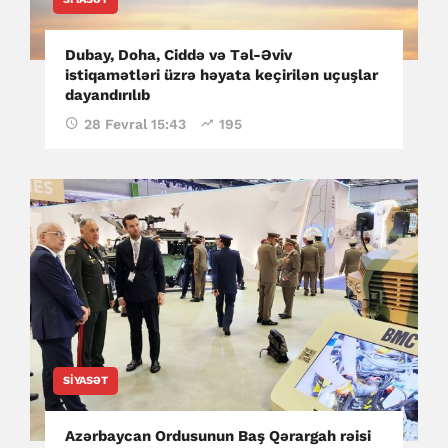
Dubay, Doha, Ciddə və Təl-Əviv
istiqamətləri üzrə həyata keçirilən uçuşlar
dayandırılıb
28 Fevral 15:43
195
SIYASƏT
Azərbaycan Ordusunun Baş Qərargah rəisi