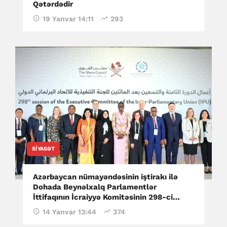
Qətərdədir
19 Yanvar 14:11
293
SIYASƏT
Azərbaycan nümayəndəsinin iştirakı ilə
Dohada Beynəlxalq Parlamentlər
İttifaqının İcraiyyə Komitəsinin 298-ci
sessiyası keçirilir
14 Yanvar 13:44
374