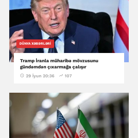
DÜNYA XƏBƏRLƏRI
Tramp İranla müharibə mövzusunu
gündəmdən çıxarmağa çalışır
29 İyun 20:36
107