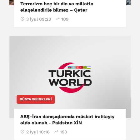
Terrorizm heç bir din və millətlə
əlaqələndirilə bilməz – Qətər
3 İyul 09:23
109
DÜNYA XƏBƏRLƏRI
ABŞ-İran danışıqlarında müsbət irəliləyiş
əldə olunub - Pakistan XİN
2 İyul 10:16
153