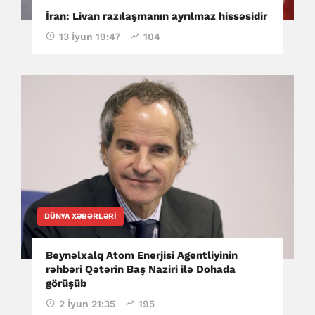
İran: Livan razılaşmanın ayrılmaz hissəsidir
13 İyun 19:47
104
DÜNYA XƏBƏRLƏRI
Beynəlxalq Atom Enerjisi Agentliyinin
rəhbəri Qətərin Baş Naziri ilə Dohada
görüşüb
2 İyun 21:35
195