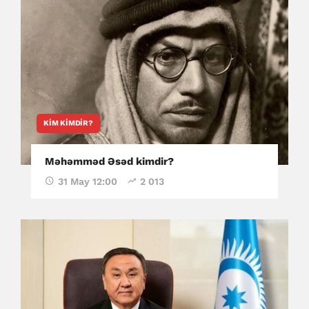
KIM KIMDIR?
Məhəmməd Əsəd kimdir?
31 May 12:00
2 013