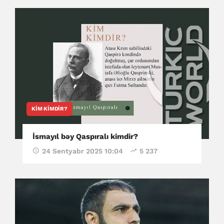
KIM KIMDIR?
İsmayıl bəy Qaspıralı kimdir?
24 Sentyabr 2025 10:04
5 237