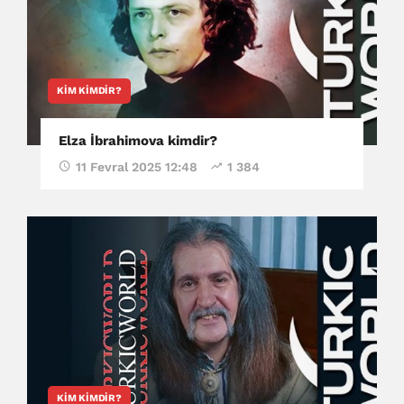
KIM KIMDIR?
Elza İbrahimova kimdir?
11 Fevral 2025 12:48
1 384
KIM KIMDIR?