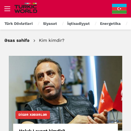
Türk Dövlətləri
Siyasət
İqtisadiyyat
Energetika
Əsas səhifə
Kim kimdir?
DIGƏR XƏBƏRLƏR
Haluk Levent kimdir?