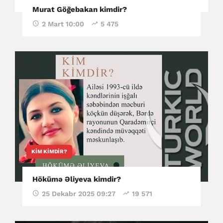
Murat Göğebakan kimdir?
2 Mart 10:00
5 475
KIM KIMDIR?
Hökümə Əliyeva kimdir?
25 Dekabr 2025 09:27
19 571