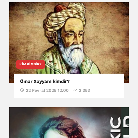
KIM KIMDIR?
Ömər Xəyyam kimdir?
22 Fevral 2025 12:00
2 353