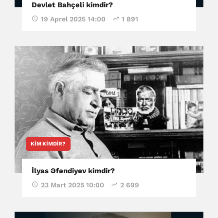
Devlet Bahçeli kimdir?
19 Aprel 2025 14:00
1 891
KIM KIMDIR?
İlyas Əfəndiyev kimdir?
23 Mart 2025 10:00
2 699