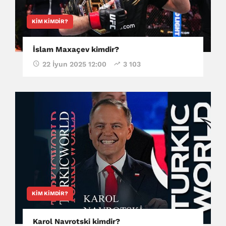
KIM KIMDIR?
İslam Maxaçev kimdir?
22 İyun 2025 12:00
3 103
KIM KIMDIR?
Karol Navrotski kimdir?