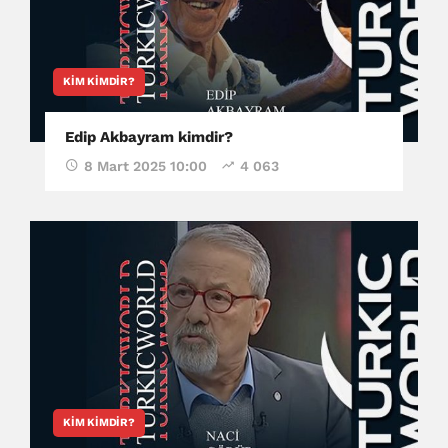
KIM KIMDIR?
Edip Akbayram kimdir?
8 Mart 2025 10:00
4 063
KIM KIMDIR?