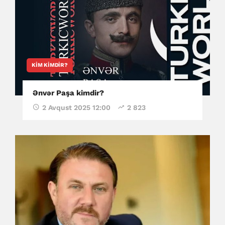
KIM KIMDIR?
Ənvər Paşa kimdir?
2 Avqust 2025 12:00
2 823