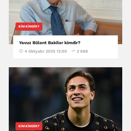
KIM KIMDIR?
Yavuz Bülənt Bakilər kimdir?
4 Oktyabr 2025 12:00
3 988
KIM KIMDIR?