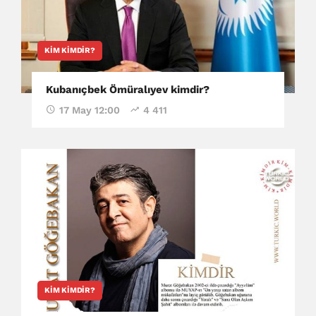
KIM KIMDIR?
Kubanıçbek Ömüralıyev kimdir?
17 May 12:00
4 411
KIM KIMDIR?