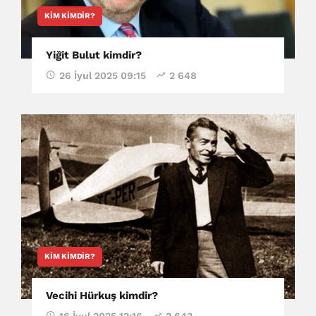
KIM KIMDIR?
Yiğit Bulut kimdir?
26 İyul 2025 09:15
2 648
KIM KIMDIR?
Vecihi Hürkuş kimdir?