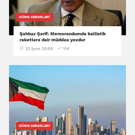
DÜNYA XƏBƏRLƏRI
Şahbaz Şərif: Memorandumda ballistik
raketlərə dair müddəa yoxdur
23 İyun 22:00
114
DÜNYA XƏBƏRLƏRI