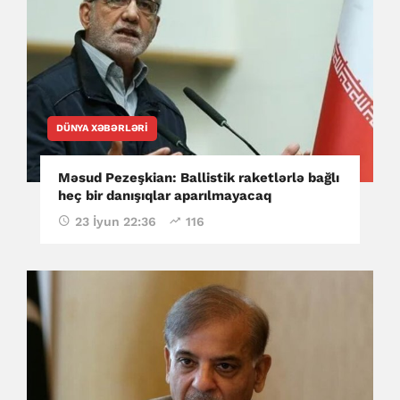
DÜNYA XƏBƏRLƏRI
Məsud Pezeşkian: Ballistik raketlərlə bağlı
heç bir danışıqlar aparılmayacaq
23 İyun 22:36
116