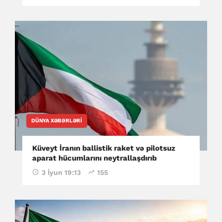
DÜNYA XƏBƏRLƏRI
Küveyt İranın ballistik raket və pilotsuz
aparat hücumlarını neytrallaşdırıb
3 İyun 19:13
155