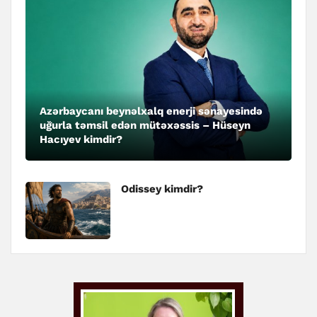
Azərbaycanı beynəlxalq enerji sənayesində
uğurla təmsil edən mütəxəssis – Hüseyn
Hacıyev kimdir?
Odissey kimdir?