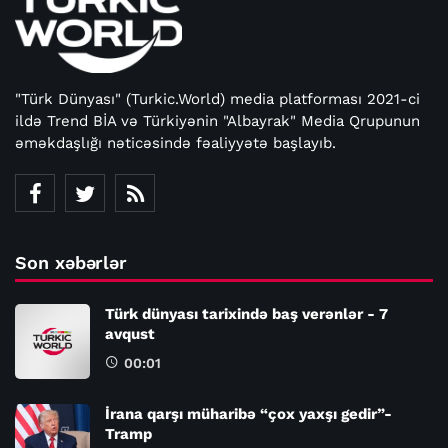
"Türk Dünyası" (Turkic.World) media platforması 2021-ci
ildə Trend BİA və Türkiyənin "Albayrak" Media Qrupunun
əməkdaşlığı nəticəsində fəaliyyətə başlayıb.
Son xəbərlər
Türk dünyası tarixində baş verənlər - 7
avqust
00:01
İrana qarşı müharibə “çox yaxşı gedir”-
Tramp