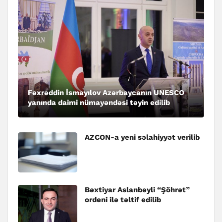
Fəxrəddin İsmayılov Azərbaycanın UNESCO
yanında daimi nümayəndəsi təyin edilib
AZCON-a yeni səlahiyyət verilib
Bəxtiyar Aslanbəyli “Şöhrət”
ordeni ilə təltif edilib