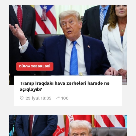
DÜNYA XƏBƏRLƏRI
Tramp İraqdakı hava zərbələri barədə nə
açıqlayıb?
29 İyul 18:35
100