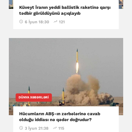
Küveyt İranın yeddi ballistik raketinə qarşı
tədbir görüldüyünü açıqlayıb
6 İyun 18:30
121
DÜNYA XƏBƏRLƏRI
Hücumların ABŞ-ın zərbələrinə cavab
olduğu iddiası nə qədər doğrudur?
3 İyun 21:38
115