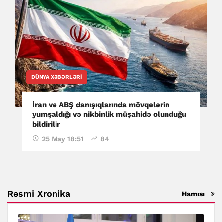
DÜNYA XƏBƏRLƏRI
İran və ABŞ danışıqlarında mövqelərin
yumşaldığı və nikbinlik müşahidə olunduğu
bildirilir
25 May 18:51
84
Rəsmi Xronika
Hamısı