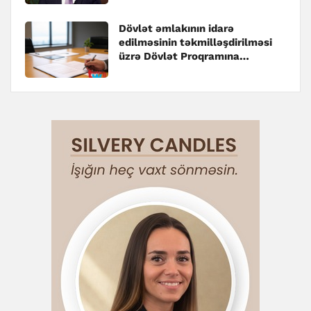
Dövlət əmlakının idarə
edilməsinin təkmilləşdirilməsi
üzrə Dövlət Proqramına
dəyişiklik edilib