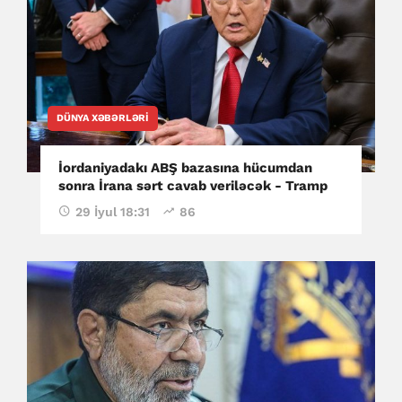
DÜNYA XƏBƏRLƏRI
İordaniyadakı ABŞ bazasına hücumdan
sonra İrana sərt cavab veriləcək - Tramp
29 İyul 18:31
86