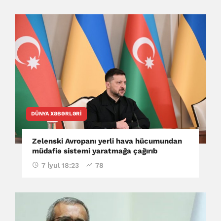
DÜNYA XƏBƏRLƏRI
Zelenski Avropanı yerli hava hücumundan
müdafiə sistemi yaratmağa çağırıb
7 İyul 18:23
78