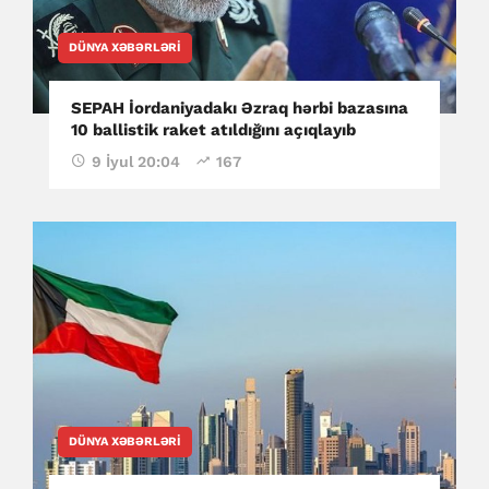
DÜNYA XƏBƏRLƏRI
SEPAH İordaniyadakı Əzraq hərbi bazasına
10 ballistik raket atıldığını açıqlayıb
9 İyul 20:04
167
DÜNYA XƏBƏRLƏRI