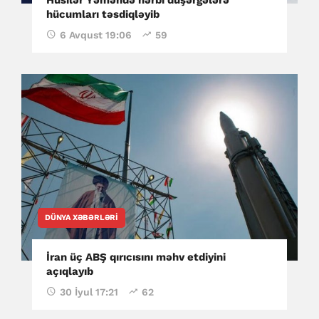
hücumları təsdiqləyib
6 Avqust 19:06
59
DÜNYA XƏBƏRLƏRI
İran üç ABŞ qırıcısını məhv etdiyini
açıqlayıb
30 İyul 17:21
62