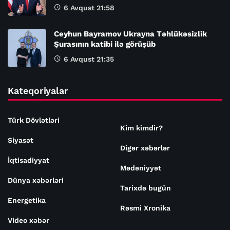
6 Avqust 21:58
Ceyhun Bayramov Ukrayna Təhlükəsizlik
Şurasının katibi ilə görüşüb
6 Avqust 21:35
Kateqoriyalar
Türk Dövlətləri
Kim kimdir?
Siyasət
Digər xəbərlər
İqtisadiyyat
Mədəniyyət
Dünya xəbərləri
Tarixdə bugün
Energetika
Rəsmi Xronika
Video xəbər