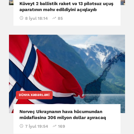
Küveyt 2 ballistik raket və 13 pilotsuz uçuş
aparatının məhv edildiyini açıqlayıb
8 İyul 18:14
85
DÜNYA XƏBƏRLƏRI
Norveç Ukraynanın hava hücumundan
müdafiəsinə 306 milyon dollar ayıracaq
7 İyul 19:54
169