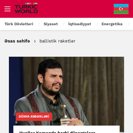
Türk Dövlətləri
Siyasət
İqtisadiyyat
Energetika
Əsas səhifə
ballistik raketlər
DÜNYA XƏBƏRLƏRI
Husilər Yəməndə hərbi düşərgələrə