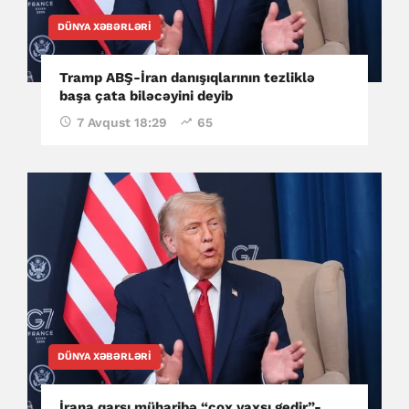
DÜNYA XƏBƏRLƏRI
Tramp ABŞ-İran danışıqlarının tezliklə
başa çata biləcəyini deyib
7 Avqust 18:29
65
DÜNYA XƏBƏRLƏRI
İrana qarşı müharibə “çox yaxşı gedir”-