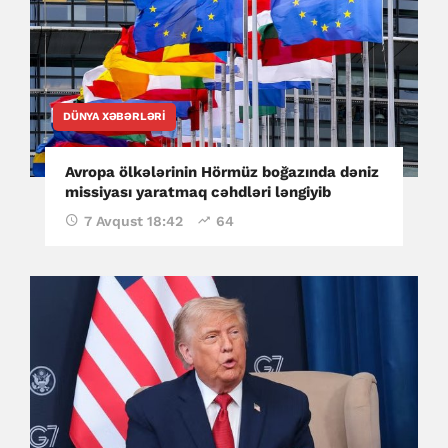
DÜNYA XƏBƏRLƏRI
Avropa ölkələrinin Hörmüz boğazında dəniz
missiyası yaratmaq cəhdləri ləngiyib
7 Avqust 18:42
64