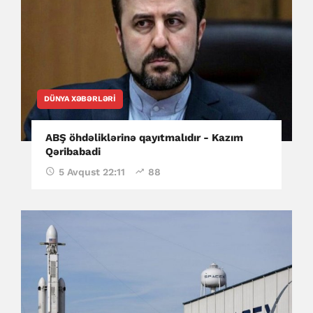
DÜNYA XƏBƏRLƏRI
ABŞ öhdəliklərinə qayıtmalıdır - Kazım
Qəribabadi
5 Avqust 22:11
88