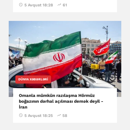
5 Avqust 18:28
61
DÜNYA XƏBƏRLƏRI
Omanla mümkün razılaşma Hörmüz
boğazının dərhal açılması demək deyil -
İran
5 Avqust 18:25
58