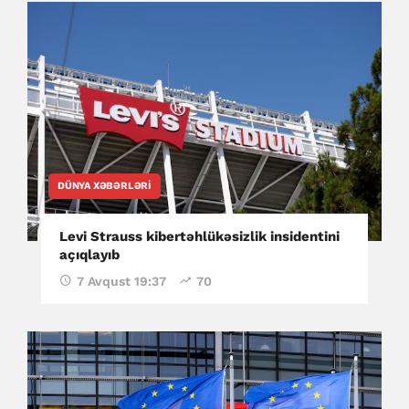
DÜNYA XƏBƏRLƏRI
Levi Strauss kibertəhlükəsizlik insidentini
açıqlayıb
7 Avqust 19:37
70