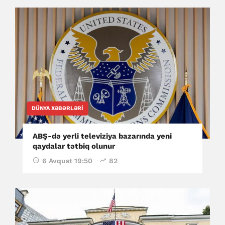
DÜNYA XƏBƏRLƏRI
ABŞ-də yerli televiziya bazarında yeni
qaydalar tətbiq olunur
6 Avqust 19:50
82