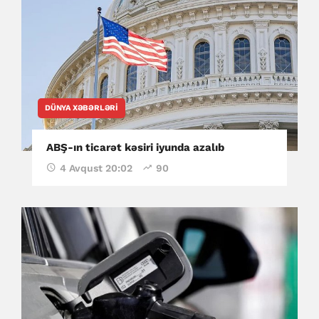
DÜNYA XƏBƏRLƏRI
ABŞ-ın ticarət kəsiri iyunda azalıb
4 Avqust 20:02
90