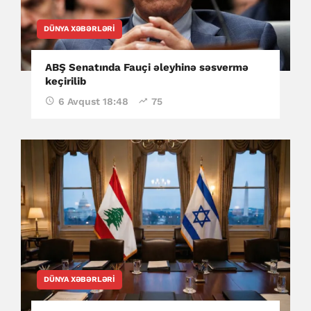
DÜNYA XƏBƏRLƏRI
ABŞ Senatında Fauçi əleyhinə səsvermə
keçirilib
6 Avqust 18:48
75
DÜNYA XƏBƏRLƏRI