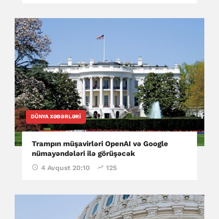
DÜNYA XƏBƏRLƏRI
Trampın müşavirləri OpenAI və Google
nümayəndələri ilə görüşəcək
4 Avqust 20:10
125