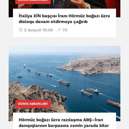
İtaliya XİN başçısı İranı Hörmüz boğazı üzrə
dialoqu davam etdirməyə çağırıb
5 Avqust 19:06
79
DÜNYA XƏBƏRLƏRI
Hörmüz boğazı üzrə razılaşma ABŞ–İran
danışıqlarının bərpasına zəmin yarada bilər