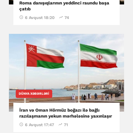
Roma danışıqlarının yeddinci raundu başa
çatıb
6 Avqust 18:20
74
DÜNYA XƏBƏRLƏRI
İran və Oman Hörmüz boğazı ilə bağlı
razılaşmanın yekun mərhələsinə yaxınlaşır
6 Avqust 17:47
71