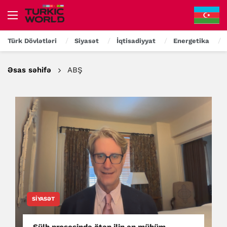
Türk Dövlətləri
Siyasət
İqtisadiyyat
Energetika
Əsas səhifə
ABŞ
SIYASƏT
Sülh prosesində ötən ilin ən mühüm