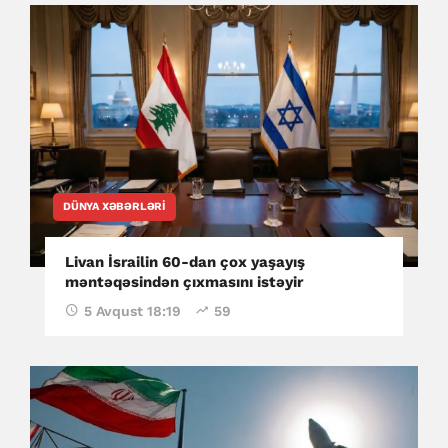
DÜNYA XƏBƏRLƏRI
Livan İsrailin 60-dan çox yaşayış
məntəqəsindən çıxmasını istəyir
5 Avqust 18:19
59