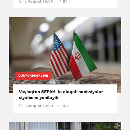
5 Avqust 19:54
87
DÜNYA XƏBƏRLƏRI
Vaşinqton SEPAH-la əlaqəli sanksiyalar
siyahısını yeniləyib
5 Avqust 19:50
86