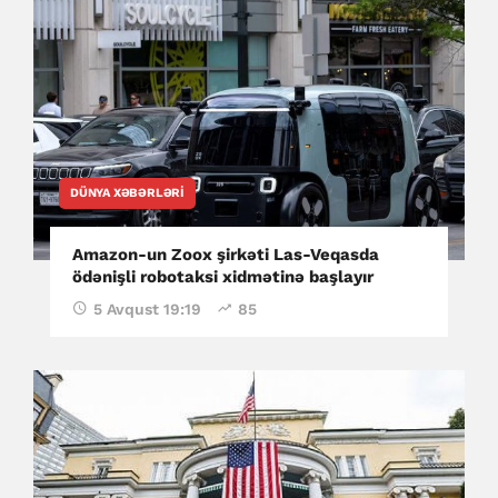
DÜNYA XƏBƏRLƏRI
Amazon-un Zoox şirkəti Las-Veqasda
ödənişli robotaksi xidmətinə başlayır
5 Avqust 19:19
85