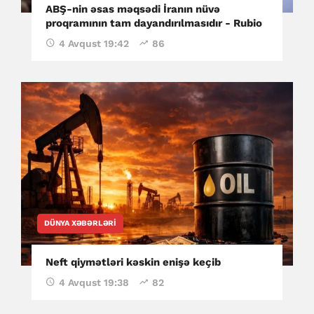
ABŞ-nin əsas məqsədi İranın nüvə
proqramının tam dayandırılmasıdır - Rubio
4 Avqust 19:42
86
DÜNYA XƏBƏRLƏRI
Neft qiymətləri kəskin enişə keçib
4 Avqust 19:38
82