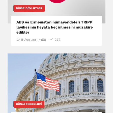
DIGƏR DÖVLƏTLƏR
ABŞ və Ermənistan nümayəndələri TRIPP
layihəsinin həyata keçirilməsini müzakirə
ediblər
5 Avqust 14:50
273
DÜNYA XƏBƏRLƏRI