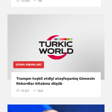
12:50
56
DÜNYA XƏBƏRLƏRI
Trampın təşkil etdiyi atəşfəşanlıq Ginnesin
Rekordlar kitabına düşüb
11:57
104