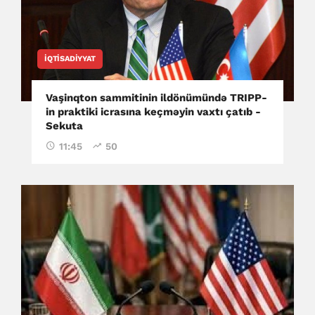
İQTISADIYYAT
Vaşinqton sammitinin ildönümündə TRIPP-
in praktiki icrasına keçməyin vaxtı çatıb -
Sekuta
11:45
50