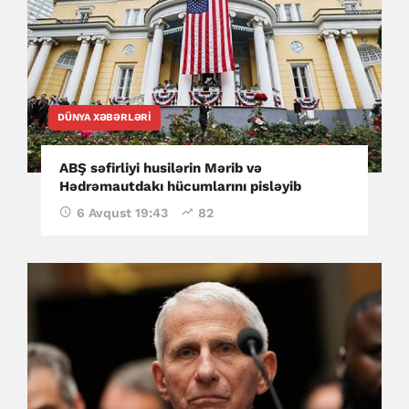
DÜNYA XƏBƏRLƏRI
ABŞ səfirliyi husilərin Mərib və
Hədrəmautdakı hücumlarını pisləyib
6 Avqust 19:43
82