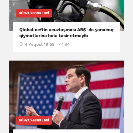
DÜNYA XƏBƏRLƏRI
Qlobal neftin ucuzlaşması ABŞ-da yanacaq
qiymətlərinə hələ təsir etməyib
4 Avqust 19:58
84
DÜNYA XƏBƏRLƏRI