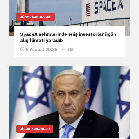
DÜNYA XƏBƏRLƏRI
SpaceX səhmlərində eniş investorlar üçün
alış fürsəti yaradıb
5 Avqust 20:35
89
DIGƏR XƏBƏRLƏR