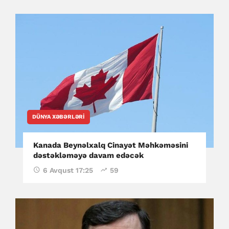
DÜNYA XƏBƏRLƏRI
Kanada Beynəlxalq Cinayət Məhkəməsini
dəstəkləməyə davam edəcək
6 Avqust 17:25
59