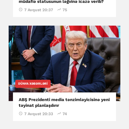
müdafiə statusunun ləğvinə icazə verib?
7 Avqust 20:37
75
DÜNYA XƏBƏRLƏRI
ABŞ Prezidenti media tənzimləyicisinə yeni
təyinat planlaşdırır
7 Avqust 20:33
74