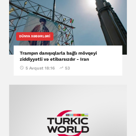
DÜNYA XƏBƏRLƏRI
Trampın danışıqlarla bağlı mövqeyi
ziddiyyətli və etibarsızdır - Iran
5 Avqust 18:16
53