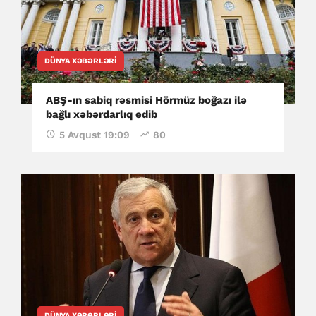
DÜNYA XƏBƏRLƏRI
ABŞ-ın sabiq rəsmisi Hörmüz boğazı ilə
bağlı xəbərdarlıq edib
5 Avqust 19:09
80
DÜNYA XƏBƏRLƏRI