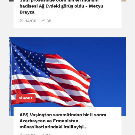
hadisəsi Ağ Evdəki görüş oldu - Metyu
Brayza
14:06
38
SIYASƏT
ABŞ Vaşinqton sammitindən bir il sonra
Azərbaycan və Ermənistan
münasibətlərindəki irəliləyişi
qiymətləndirib