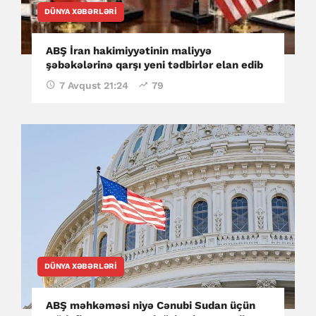
DÜNYA XƏBƏRLƏRI
ABŞ İran hakimiyyətinin maliyyə
şəbəkələrinə qarşı yeni tədbirlər elan edib
7 Avqust 21:24
79
DÜNYA XƏBƏRLƏRI
ABŞ məhkəməsi niyə Cənubi Sudan üçün