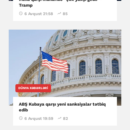
Tramp
6 Avqust 21:58
85
DÜNYA XƏBƏRLƏRI
ABŞ Kubaya qarşı yeni sanksiyalar tətbiq
edib
6 Avqust 19:59
82