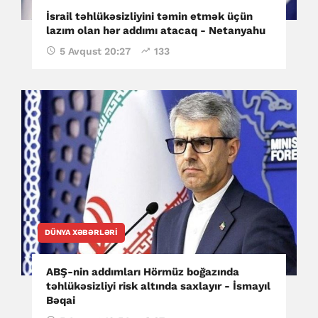
İsrail təhlükəsizliyini təmin etmək üçün
lazım olan hər addımı atacaq - Netanyahu
5 Avqust 20:27
133
DÜNYA XƏBƏRLƏRI
ABŞ-nin addımları Hörmüz boğazında
təhlükəsizliyi risk altında saxlayır - İsmayıl
Bəqai