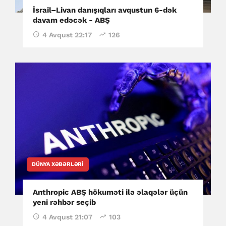
İsrail–Livan danışıqları avqustun 6-dək
davam edəcək - ABŞ
4 Avqust 22:17
126
DÜNYA XƏBƏRLƏRI
Anthropic ABŞ hökuməti ilə əlaqələr üçün
yeni rəhbər seçib
4 Avqust 21:07
103