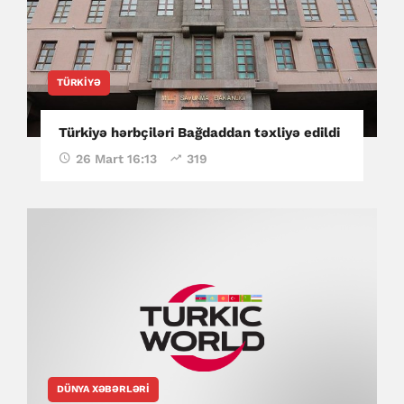
TÜRKIYƏ
Türkiyə hərbçiləri Bağdaddan təxliyə edildi
26 Mart 16:13
319
DÜNYA XƏBƏRLƏRI