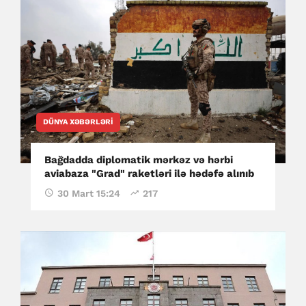
DÜNYA XƏBƏRLƏRI
Bağdadda diplomatik mərkəz və hərbi
aviabaza "Grad" raketləri ilə hədəfə alınıb
30 Mart 15:24
217