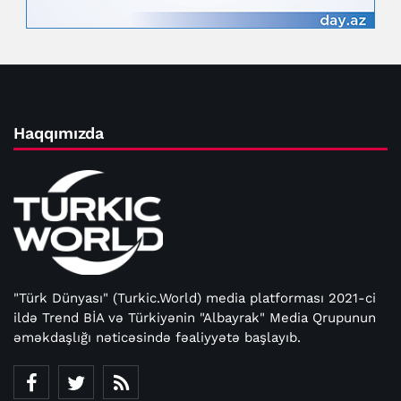
Haqqımızda
"Türk Dünyası" (Turkic.World) media platforması 2021-ci
ildə Trend BİA və Türkiyənin "Albayrak" Media Qrupunun
əməkdaşlığı nəticəsində fəaliyyətə başlayıb.