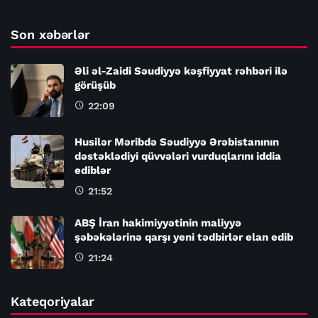
Son xəbərlər
Əli əl-Zaidi Səudiyyə kəşfiyyat rəhbəri ilə
görüşüb
22:09
Husilər Məribdə Səudiyyə Ərəbistanının
dəstəklədiyi qüvvələri vurduqlarını iddia
ediblər
21:52
ABŞ İran hakimiyyətinin maliyyə
şəbəkələrinə qarşı yeni tədbirlər elan edib
21:24
Kateqoriyalar