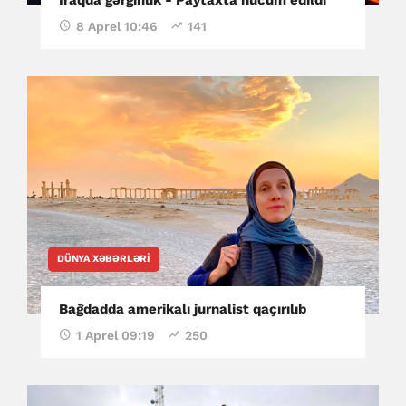
8 Aprel 10:46
141
DÜNYA XƏBƏRLƏRI
Bağdadda amerikalı jurnalist qaçırılıb
1 Aprel 09:19
250