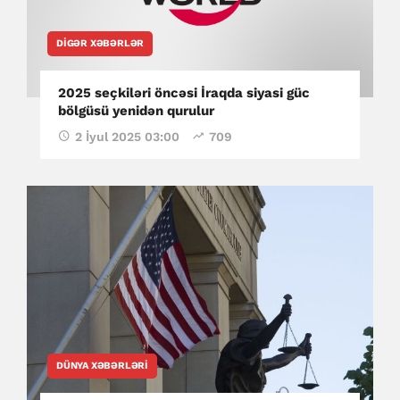
DIGƏR XƏBƏRLƏR
2025 seçkiləri öncəsi İraqda siyasi güc
bölgüsü yenidən qurulur
2 İyul 2025 03:00
709
DÜNYA XƏBƏRLƏRI