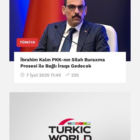
TÜRKIYƏ
İbrahim Kalın PKK-nın Silah Buraxma
Prosesi ilə Bağlı İraqa Gedəcək
7 İyul 2025 11:45
225