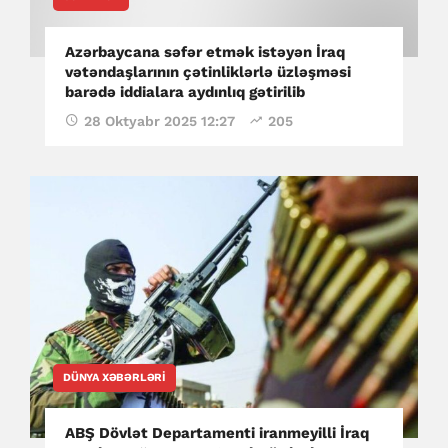
Azərbaycana səfər etmək istəyən İraq
vətəndaşlarının çətinliklərlə üzləşməsi
barədə iddialara aydınlıq gətirilib
28 Oktyabr 2025 12:27
205
DÜNYA XƏBƏRLƏRI
ABŞ Dövlət Departamenti iranmeyilli İraq