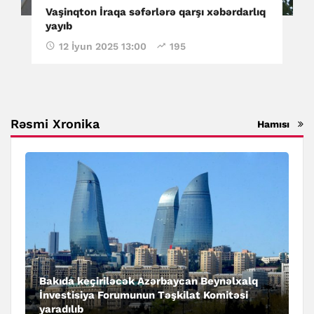
Vaşinqton İraqa səfərlərə qarşı xəbərdarlıq
yayıb
12 İyun 2025 13:00
195
Rəsmi Xronika
Hamısı
Bakıda keçiriləcək Azərbaycan Beynəlxalq
İnvestisiya Forumunun Təşkilat Komitəsi
yaradılıb