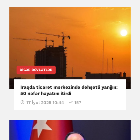
DIGƏR DÖVLƏTLƏR
İraqda ticarət mərkəzində dəhşətli yanğın:
50 nəfər həyatını itirdi
17 İyul 2025 10:44
157