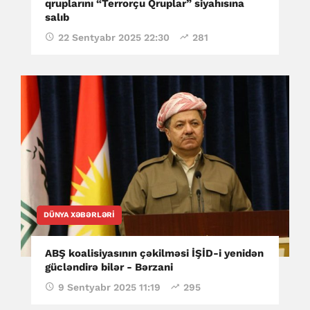
qruplarını “Terrorçu Qruplar” siyahısına
salıb
22 Sentyabr 2025 22:30
281
DÜNYA XƏBƏRLƏRI
ABŞ koalisiyasının çəkilməsi İŞİD-i yenidən
gücləndirə bilər - Bərzani
9 Sentyabr 2025 11:19
295