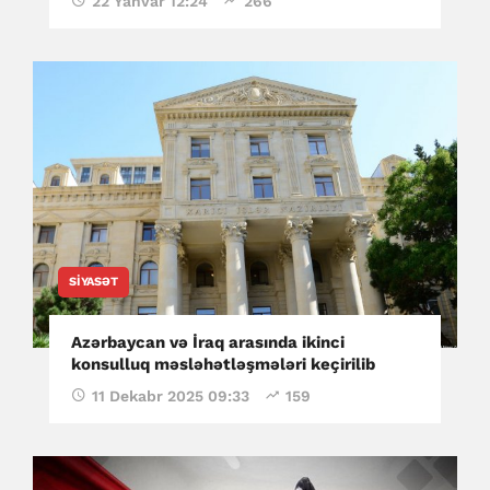
22 Yanvar 12:24
266
SIYASƏT
Azərbaycan və İraq arasında ikinci
konsulluq məsləhətləşmələri keçirilib
11 Dekabr 2025 09:33
159