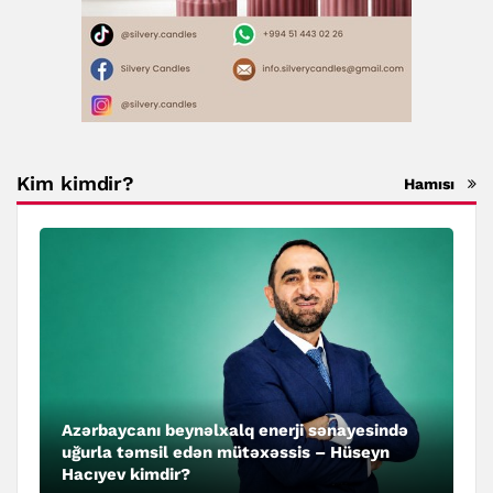
Kim kimdir?
Hamısı
Azərbaycanı beynəlxalq enerji sənayesində
uğurla təmsil edən mütəxəssis – Hüseyn
Hacıyev kimdir?