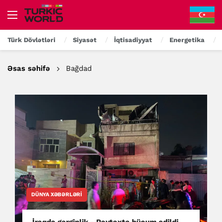
Türk Dövlətləri
Siyasət
İqtisadiyyat
Energetika
Əsas səhifə
Bağdad
DÜNYA XƏBƏRLƏRI
İraqda gərginlik - Paytaxta hücum edildi