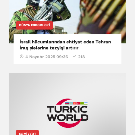
DÜNYA XƏBƏRLƏRI
İsrail hücumlarından ehtiyat edən Tehran
İraq şiələrinə təzyiqi artırır
4 Noyabr 2025 09:36
218
CƏMIYYƏT