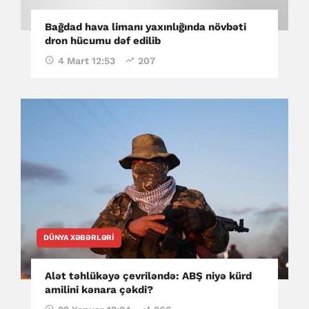
Bağdad hava limanı yaxınlığında növbəti
dron hücumu dəf edilib
4 Mart 12:53
207
DÜNYA XƏBƏRLƏRI
Alət təhlükəyə çevriləndə: ABŞ niyə kürd
amilini kənara çəkdi?