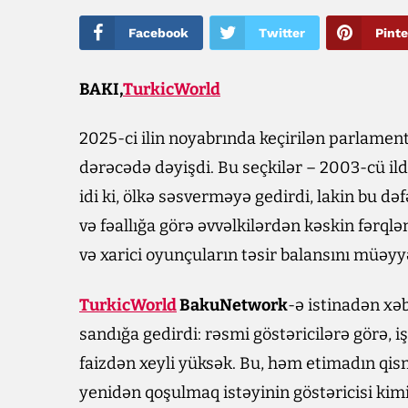
Facebook
Twitter
Pinte
BAKI,
TurkicWorld
2025-ci ilin noyabrında keçirilən parlament
dərəcədə dəyişdi. Bu seçkilər – 2003-cü il
idi ki, ölkə səsverməyə gedirdi, lakin bu də
və fəallığa görə əvvəlkilərdən kəskin fərqlə
və xarici oyunçuların təsir balansını müəy
TurkicWorld
BakuNetwork
-ə istinadən xəbə
sandığa gedirdi: rəsmi göstəricilərə görə, iş
faizdən xeyli yüksək. Bu, həm etimadın qi
yenidən qoşulmaq istəyinin göstəricisi kimi 