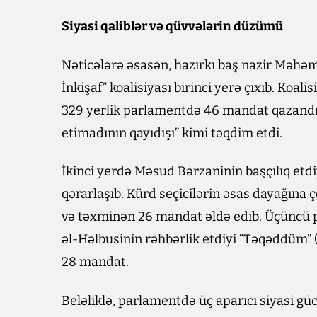
Siyasi qaliblər və qüvvələrin düzümü
Nəticələrə əsasən, hazırkı baş nazir Məhəm
İnkişaf” koalisiyası birinci yerə çıxıb. Koal
329 yerlik parlamentdə 46 mandat qazandırıb
etimadının qayıdışı” kimi təqdim etdi.
İkinci yerdə Məsud Bərzaninin başçılıq et
qərarlaşıb. Kürd seçicilərin əsas dayağına 
və təxminən 26 mandat əldə edib. Üçüncü 
əl-Həlbusinin rəhbərlik etdiyi “Təqəddüm” (İ
28 mandat.
Beləliklə, parlamentdə üç aparıcı siyasi güc