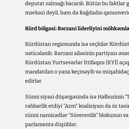
deputat salmağı bacarıb. Bütün bu faktlar gös
mərkəzi deyil, həm də Bağdadın qanunverici
Kürd bölgəsi: Bərzani liderliyini möhkəml
Kürdüstan regionunda isə seçkilər Kürdüst
nəticələnib. Bərzani ailəsinin partiyası ənən
Kürdüstan Yurtsevərlər İttifaqını (KYİ) açı
mandatdan o yana keçməyib və müşahidəçilə
edirlər.
Sünni siyasi düşərgəsində isə Həlbusinin “
rəhbərlik etdiyi “Azm” koalisiyası da öz təs
sünni namizədlər “Süverenlik” blokunun və 
parlamentə düşüblər.