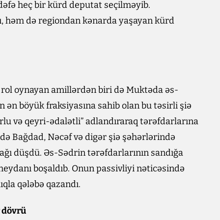
əfə heç bir kürd deputat seçilməyib.
ı, həm də regiondan kənarda yaşayan kürd
ol oynayan amillərdən biri də Muktəda əs-
ən böyük fraksiyasına sahib olan bu təsirli şiə
rlu və qeyri-ədalətli” adlandıraraq tərəfdarlarına
ində Bağdad, Nəcəf və digər şiə şəhərlərində
ağı düşdü. Əs-Sədrin tərəfdarlarının sandığa
eydanı boşaldıb. Onun passivliyi nəticəsində
ıqla qələbə qazandı.
 dövrü