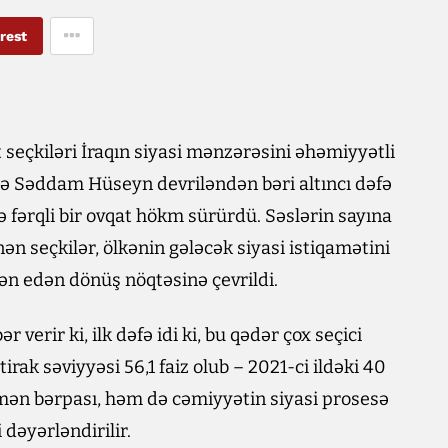
rest
 seçkiləri İraqın siyasi mənzərəsini əhəmiyyətli
də Səddam Hüseyn devriləndən bəri altıncı dəfə
fə fərqli bir ovqat hökm sürürdü. Səslərin sayına
nən seçkilər, ölkənin gələcək siyasi istiqamətini
yən edən dönüş nöqtəsinə çevrildi.
r verir ki, ilk dəfə idi ki, bu qədər çox seçici
tirak səviyyəsi 56,1 faiz olub – 2021-ci ildəki 40
smən bərpası, həm də cəmiyyətin siyasi prosesə
dəyərləndirilir.