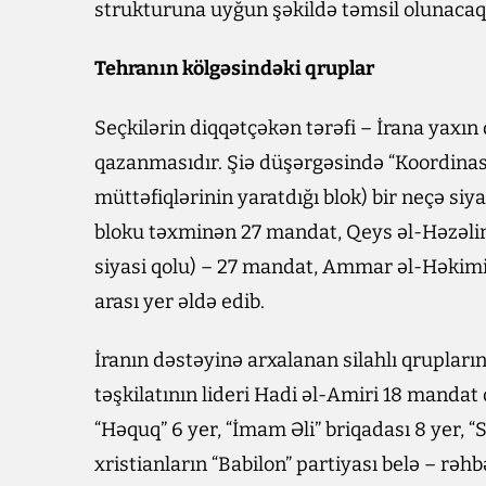
strukturuna uyğun şəkildə təmsil olunacaq
Tehranın kölgəsindəki qruplar
Seçkilərin diqqətçəkən tərəfi – İrana yaxı
qazanmasıdır. Şiə düşərgəsində “Koordinas
müttəfiqlərinin yaratdığı blok) bir neçə siya
bloku təxminən 27 mandat, Qeys əl-Həzəlin
siyasi qolu) – 27 mandat, Ammar əl-Həkimin
arası yer əldə edib.
İranın dəstəyinə arxalanan silahlı qrupların 
təşkilatının lideri Hadi əl-Amiri 18 mandat 
“Həquq” 6 yer, “İmam Əli” briqadası 8 yer, “
xristianların “Babilon” partiyası belə – rəh