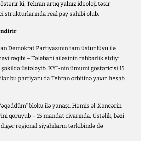
tərir ki, Tehran artıq yalnız ideoloji təsir
 strukturlarında real pay sahibi olub.
əndirir
an Demokrat Partiyasının tam üstünlüyü ilə
əvi rəqibi – Tələbani ailəsinin rəhbərlik etdiyi
q şəkildə üstələyib. KYİ-nin ümumi göstəricisi 15
r bu partiyanı da Tehran orbitinə yaxın hesab
Təqəddüm” bloku ilə yanaşı, Həmis əl-Xəncərin
irini qoruyub – 15 mandat civarında. Üstəlik, bəzi
digər regional siyahıların tərkibində də