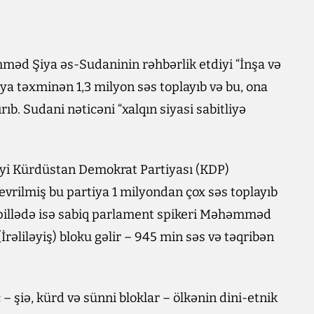
məd Şiya əs-Sudaninin rəhbərlik etdiyi “İnşa və
isiya təxminən 1,3 milyon səs toplayıb və bu, ona
. Sudani nəticəni “xalqın siyasi sabitliyə
diyi Kürdüstan Demokrat Partiyası (KDP)
çevrilmiş bu partiya 1 milyondan çox səs toplayıb
pillədə isə sabiq parlament spikeri Məhəmməd
rəliləyiş) bloku gəlir – 945 min səs və təqribən
 – şiə, kürd və sünni bloklar – ölkənin dini-etnik