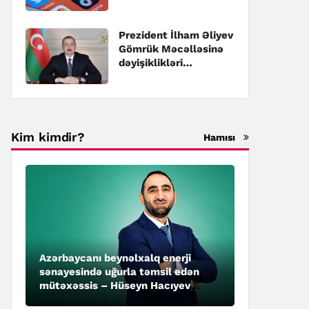
pozulmasına görə
cərimələr
müəyyənləşib
Prezident İlham Əliyev
Gömrük Məcəlləsinə
dəyişiklikləri
təsdiqləyib
Kim kimdir?
Hamısı
Azərbaycanı beynəlxalq enerji
sənayesində uğurla təmsil edən
mütəxəssis – Hüseyn Hacıyev
kimdir?