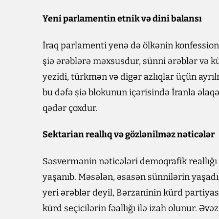
Yeni parlamentin etnik və dini balansı
İraq parlamenti yenə də ölkənin konfession
şiə ərəblərə məxsusdur, sünni ərəblər və kü
yezidi, türkmən və digər azlıqlar üçün ayrı
bu dəfə şiə blokunun içərisində İranla əlaq
qədər çoxdur.
Sektarian reallıq və gözlənilməz nəticələr
Səsvermənin nəticələri demoqrafik reallığı 
yaşanıb. Məsələn, əsasən sünnilərin yaşadı
yeri ərəblər deyil, Bərzaninin kürd partiyası
kürd seçicilərin fəallığı ilə izah olunur. Ə