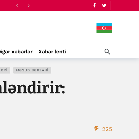
igər xəbərlər
Xəbər lenti
LƏRI
MƏSUD BƏRZANI
əndirir:
225