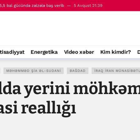
 - 6 avqust
00:01
tisadiyyat
Energetika
Video xəbər
Kim kimdir?
D
MƏHƏMMƏD ŞIA ƏL-SUDANI
BAĞDAD
İRAQ İRAN MÜNASIBƏT
da yerini möhkəml
si reallığı