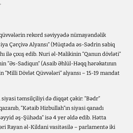
.
n qüvvələrin rekord səviyyədə nümayəndəlik
iya Çərçivə Alyansı” (Müqtəda əs-Sədrin sabiq
hı ilə çıxış edib. Nuri əl-Malikinin “Qanun dövləti”
in “Əs-Sadiqun” (Asaib Əhlül-Həqq hərəkatının
 “Milli Dövlət Qüvvələri” alyansı – 15-19 mandat
siyasi təmsilçiliyi də diqqət çəkir: “Bədr”
qazanıb, “Kətaib Hizbullah”ın siyasi qanadı
Səyyid əş-Şühəda” isə 4 yer əldə edib. Hətta
bəri Rayan əl-Kildani vasitəsilə – parlamentə iki