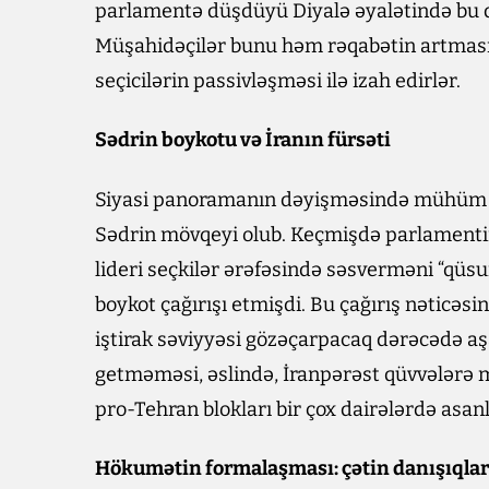
parlamentə düşdüyü Diyalə əyalətində bu d
Müşahidəçilər bunu həm rəqabətin artmas
seçicilərin passivləşməsi ilə izah edirlər.
Sədrin boykotu və İranın fürsəti
Siyasi panoramanın dəyişməsində mühüm r
Sədrin mövqeyi olub. Keçmişdə parlamentin 
lideri seçkilər ərəfəsində səsverməni “qüsu
boykot çağırışı etmişdi. Bu çağırış nəticəs
iştirak səviyyəsi gözəçarpacaq dərəcədə aş
getməməsi, əslində, İranpərəst qüvvələrə m
pro-Tehran blokları bir çox dairələrdə asanl
Hökumətin formalaşması: çətin danışıqlar