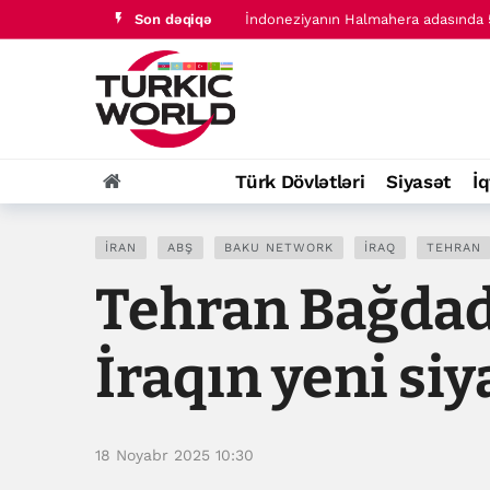
Son dəqiqə
Türk dünyası tarixində baş verənlər
Türk Dövlətləri
Siyasət
İq
İRAN
ABŞ
BAKU NETWORK
İRAQ
TEHRAN
Tehran Bağdad
İraqın yeni siya
18 Noyabr 2025 10:30