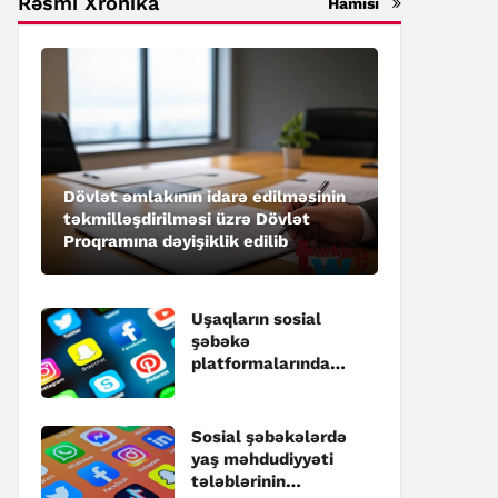
Rəsmi Xronika
Hamısı
Dövlət əmlakının idarə edilməsinin
təkmilləşdirilməsi üzrə Dövlət
Proqramına dəyişiklik edilib
Uşaqların sosial
şəbəkə
platformalarında
qeydiyyatı ilə bağlı
dəyişikliklər
təsdiqlənib
Sosial şəbəkələrdə
yaş məhdudiyyəti
tələblərinin