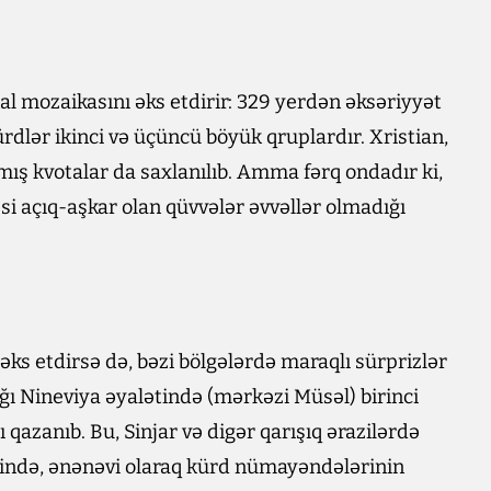
al mozaikasını əks etdirir: 329 yerdən əksəriyyət
rdlər ikinci və üçüncü böyük qruplardır. Xristian,
lmış kvotalar da saxlanılıb. Amma fərq ondadır ki,
əsi açıq-aşkar olan qüvvələr əvvəllər olmadığı
əks etdirsə də, bəzi bölgələrdə maraqlı sürprizlər
ğı Nineviya əyalətində (mərkəzi Müsəl) birinci
 qazanıb. Bu, Sinjar və digər qarışıq ərazilərdə
vəzində, ənənəvi olaraq kürd nümayəndələrinin