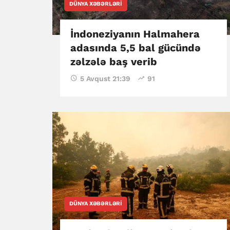
DÜNYA XƏBƏRLƏRI
İndoneziyanın Halmahera
adasında 5,5 bal gücündə
zəlzələ baş verib
5 Avqust 21:39
91
DÜNYA XƏBƏRLƏRI