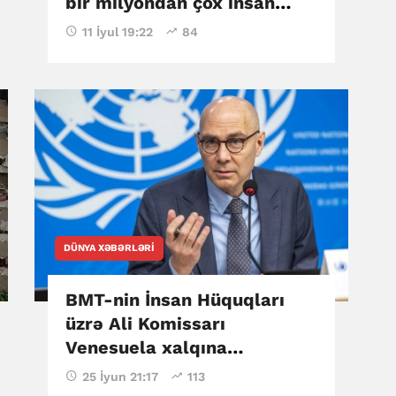
bir milyondan çox insan
çətin vəziyyətdə qalıb
11 İyul 19:22
84
DÜNYA XƏBƏRLƏRI
BMT-nin İnsan Hüquqları
üzrə Ali Komissarı
Venesuela xalqına
həmrəylik ifadə edib
25 İyun 21:17
113