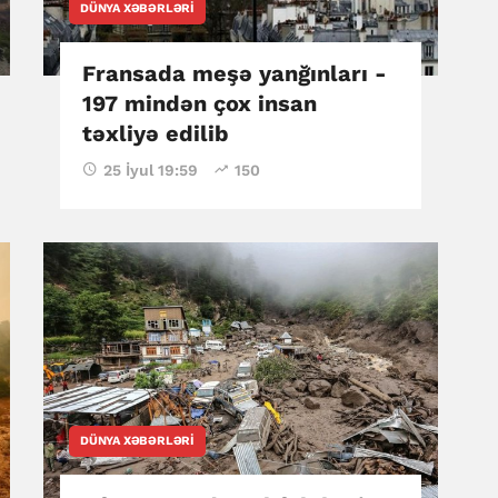
DÜNYA XƏBƏRLƏRI
Fransada meşə yanğınları -
197 mindən çox insan
təxliyə edilib
25 İyul 19:59
150
DÜNYA XƏBƏRLƏRI