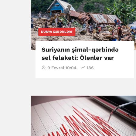
DÜNYA XƏBƏRLƏRI
Suriyanın şimal-qərbində
sel fəlakəti: Ölənlər var
9 Fevral 10:04
186