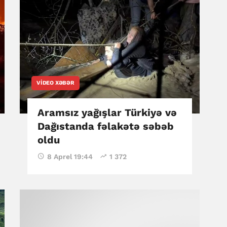
VIDEO XƏBƏR
Aramsız yağışlar Türkiyə və
Dağıstanda fəlakətə səbəb
oldu
8 Aprel 19:44
1 372