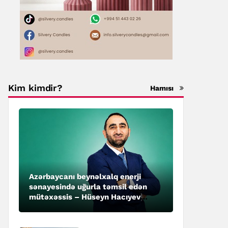
Kim kimdir?
Hamısı
Azərbaycanı beynəlxalq enerji
sənayesində uğurla təmsil edən
mütəxəssis – Hüseyn Hacıyev
kimdir?