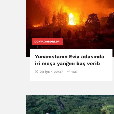
DÜNYA XƏBƏRLƏRI
Yunanıstanın Evia adasında
iri meşə yanğını baş verib
20 İyun 22:37
160