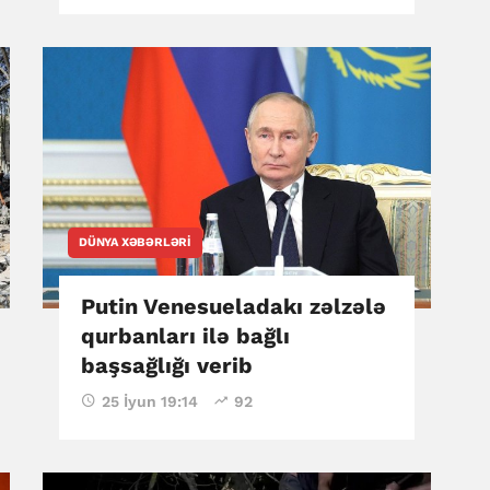
DÜNYA XƏBƏRLƏRI
Putin Venesueladakı zəlzələ
qurbanları ilə bağlı
başsağlığı verib
25 İyun 19:14
92