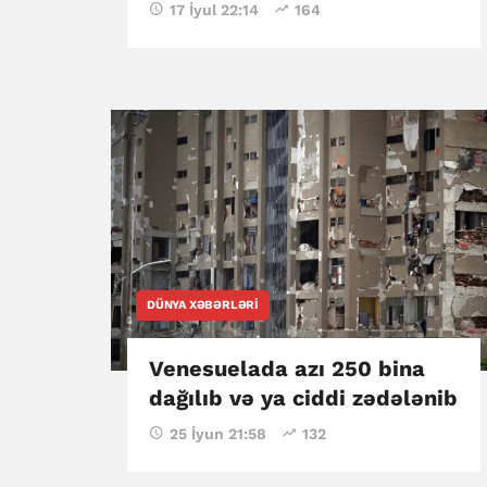
17 İyul 22:14
164
DÜNYA XƏBƏRLƏRI
Venesuelada azı 250 bina
dağılıb və ya ciddi zədələnib
25 İyun 21:58
132