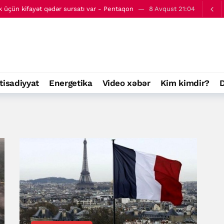
axlanılan miqrantların sayı bəlli olub (ÖZƏL)
11:00
 - 9 avqust
00:01
tətbiq etməyəcək - Cey Di Vens
8 Avqust 22:08
ABŞ qarşısında altı şərt irəli sürüb
8 Avqust 21:39
üçün kifayət qədər sursatı var - Pentaqon
8 Avqust 21:04
tisadiyyat
Energetika
Video xəbər
Kim kimdir?
D
axlanılan miqrantların sayı bəlli olub (ÖZƏL)
11:00