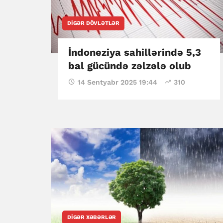
DIGƏR DÖVLƏTLƏR
İndoneziya sahillərində 5,3
bal gücündə zəlzələ olub
14 Sentyabr 2025 19:44
310
DIGƏR XƏBƏRLƏR