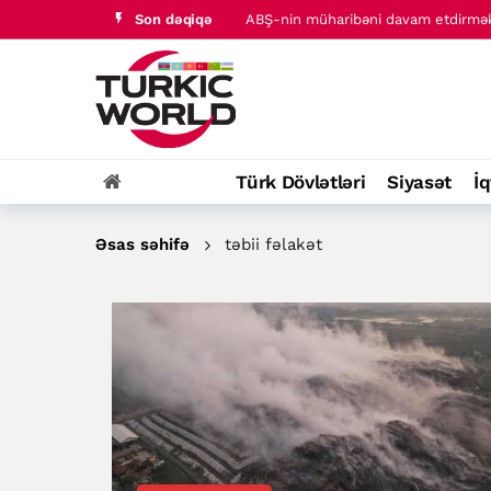
Son dəqiqə
Türkiyədə 2026-cı ilin ilk 7 ayında s
Türk dünyası tarixində baş verənlər
İran Hörmüz boğazında keçid haqqı 
İran Hörmüz boğazının açılması üçün 
ABŞ-nin müharibəni davam etdirmək 
Türk Dövlətləri
Siyasət
İq
Türkiyədə 2026-cı ilin ilk 7 ayında s
Əsas səhifə
təbii fəlakət