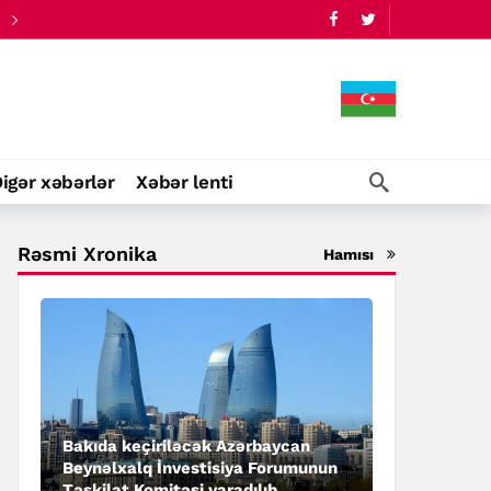
igər xəbərlər
Xəbər lenti
Rəsmi Xronika
Hamısı
Bakıda keçiriləcək Azərbaycan
Beynəlxalq İnvestisiya Forumunun
Təşkilat Komitəsi yaradılıb