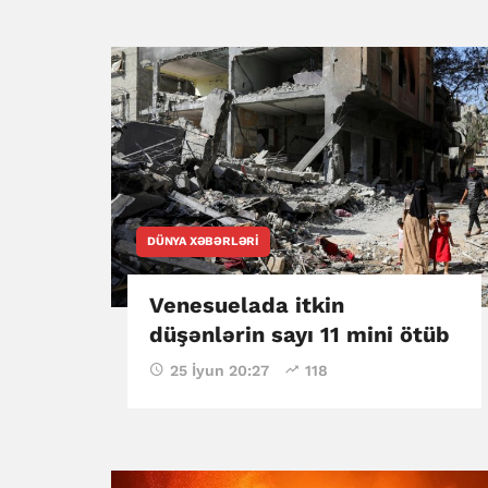
DÜNYA XƏBƏRLƏRI
Venesuelada itkin
düşənlərin sayı 11 mini ötüb
25 İyun 20:27
118