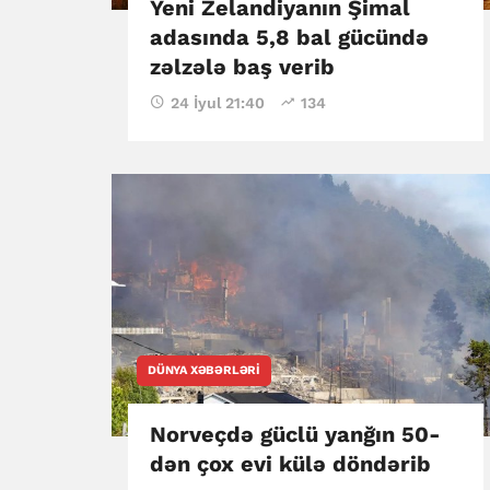
Yeni Zelandiyanın Şimal
adasında 5,8 bal gücündə
zəlzələ baş verib
24 İyul 21:40
134
DÜNYA XƏBƏRLƏRI
Norveçdə güclü yanğın 50-
dən çox evi külə döndərib