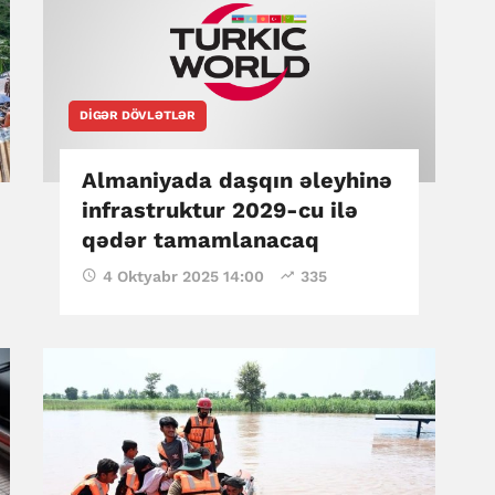
DIGƏR DÖVLƏTLƏR
Almaniyada daşqın əleyhinə
infrastruktur 2029-cu ilə
qədər tamamlanacaq
4 Oktyabr 2025 14:00
335