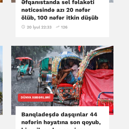
Əfqanıstanda sel fəlakəti
nəticəsində azı 20 nəfər
ölüb, 100 nəfər itkin düşüb
20 İyul 22:33
126
DÜNYA XƏBƏRLƏRI
Banqladeşdə daşqınlar 44
nəfərin həyatına son qoyub,