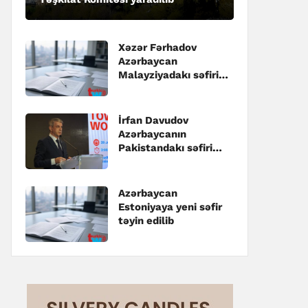
Xəzər Fərhadov
Azərbaycan
Malayziyadakı səfiri
təyin edilib
İrfan Davudov
Azərbaycanın
Pakistandakı səfiri
təyin edilib
Azərbaycan
Estoniyaya yeni səfir
təyin edilib