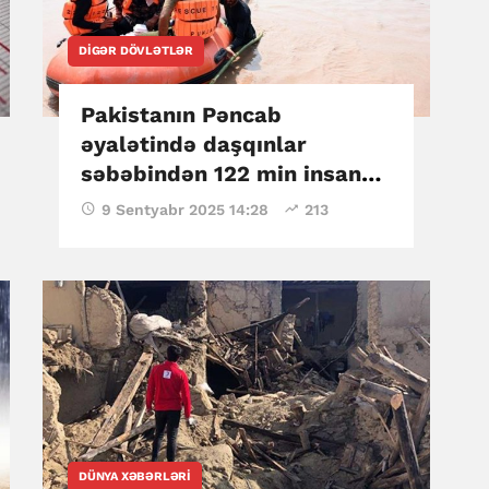
DIGƏR DÖVLƏTLƏR
Pakistanın Pəncab
əyalətində daşqınlar
səbəbindən 122 min insan
təxliyə edilib
9 Sentyabr 2025 14:28
213
DÜNYA XƏBƏRLƏRI