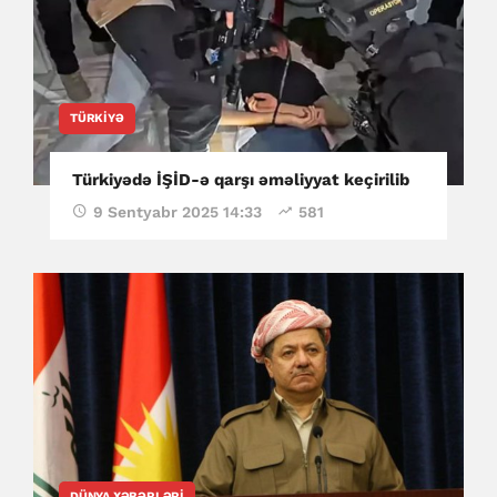
TÜRKIYƏ
Türkiyədə İŞİD-ə qarşı əməliyyat keçirilib
9 Sentyabr 2025 14:33
581
DÜNYA XƏBƏRLƏRI