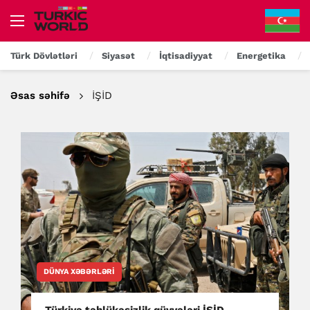
Türk Dövlətləri
Siyasət
İqtisadiyyat
Energetika
Əsas səhifə
İŞİD
DÜNYA XƏBƏRLƏRI
Türkiyə təhlükəsizlik qüvvələri İŞİD