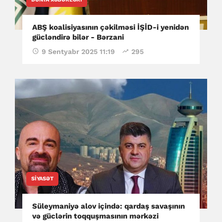
ABŞ koalisiyasının çəkilməsi İŞİD-i yenidən
gücləndirə bilər - Bərzani
9 Sentyabr 2025 11:19
295
SIYASƏT
Süleymaniyə alov içində: qardaş savaşının
və güclərin toqquşmasının mərkəzi