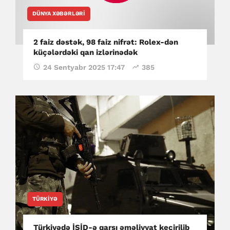
DÜNYA XƏBƏRLƏRI
2 faiz dəstək, 98 faiz nifrət: Rolex-dən
küçələrdəki qan izlərinədək
24 Sentyabr 2025 17:47
385
TÜRKIYƏ
Türkiyədə İŞİD-ə qarşı əməliyyat keçirilib