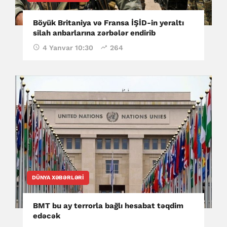
Böyük Britaniya və Fransa İŞİD-in yeraltı
silah anbarlarına zərbələr endirib
4 Yanvar 10:30
264
DÜNYA XƏBƏRLƏRI
BMT bu ay terrorla bağlı hesabat təqdim
edəcək