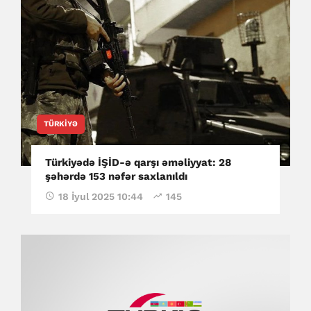
TÜRKIYƏ
Türkiyədə İŞİD-ə qarşı əməliyyat: 28
şəhərdə 153 nəfər saxlanıldı
18 İyul 2025 10:44
145