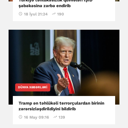
şəbəkəsinə zərbə endirib
18 İyul 21:24
190
DÜNYA XƏBƏRLƏRI
Tramp ən təhlükəli terrorçulardan birinin
zərərsizləşdirildiyini bildirib
16 May 09:16
139