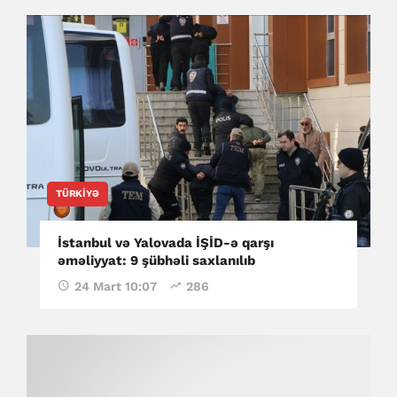
TÜRKIYƏ
İstanbul və Yalovada İŞİD-ə qarşı
əməliyyat: 9 şübhəli saxlanılıb
24 Mart 10:07
286