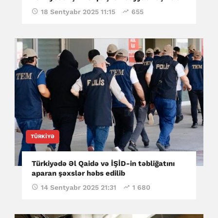
18 Sentyabr 2025 11:15
655
TÜRKIYƏ
Türkiyədə Əl Qaidə və İŞİD-in təbliğatını
aparan şəxslər həbs edilib
14 Sentyabr 2025 21:31
1 680