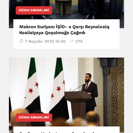
DÜNYA XƏBƏRLƏRI
Makron Suriyanı İŞİD- ə Qarşı Beynəlxalq
Koalisiyaya Qoşulmağa Çağırdı
7 Noyabr 2025 15:30
275
DÜNYA XƏBƏRLƏRI