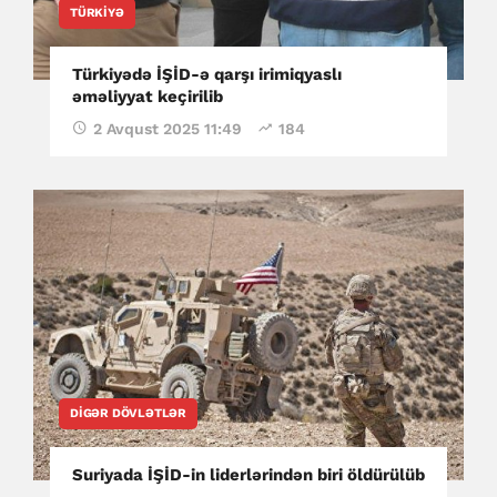
TÜRKIYƏ
Türkiyədə İŞİD-ə qarşı irimiqyaslı
əməliyyat keçirilib
2 Avqust 2025 11:49
184
DIGƏR DÖVLƏTLƏR
Suriyada İŞİD-in liderlərindən biri öldürülüb