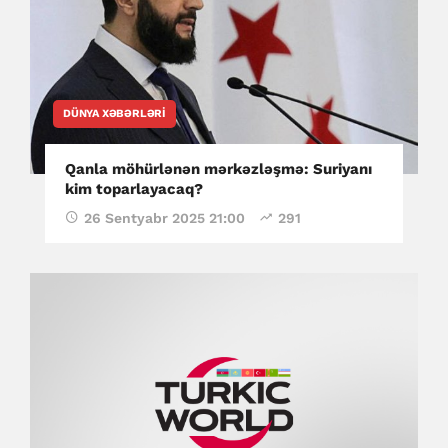
DÜNYA XƏBƏRLƏRI
Qanla möhürlənən mərkəzləşmə: Suriyanı
kim toparlayacaq?
26 Sentyabr 2025 21:00
291