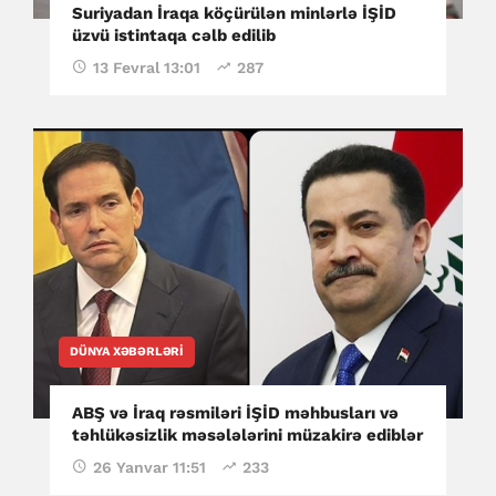
Suriyadan İraqa köçürülən minlərlə İŞİD
üzvü istintaqa cəlb edilib
13 Fevral 13:01
287
DÜNYA XƏBƏRLƏRI
ABŞ və İraq rəsmiləri İŞİD məhbusları və
təhlükəsizlik məsələlərini müzakirə ediblər
26 Yanvar 11:51
233