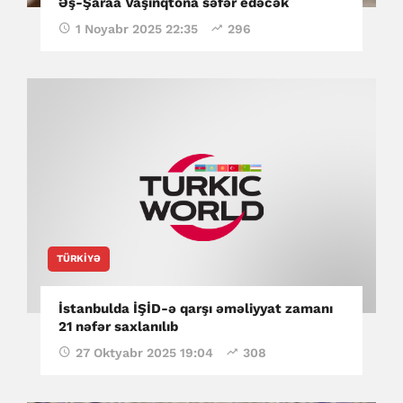
Əş-Şaraa Vaşinqtona səfər edəcək
1 Noyabr 2025 22:35
296
TÜRKIYƏ
İstanbulda İŞİD-ə qarşı əməliyyat zamanı
21 nəfər saxlanılıb
27 Oktyabr 2025 19:04
308