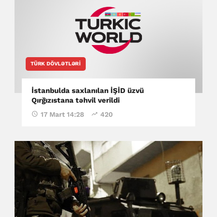
TÜRK DÖVLƏTLƏRI
İstanbulda saxlanılan İŞİD üzvü
Qırğızıstana təhvil verildi
17 Mart 14:28
420