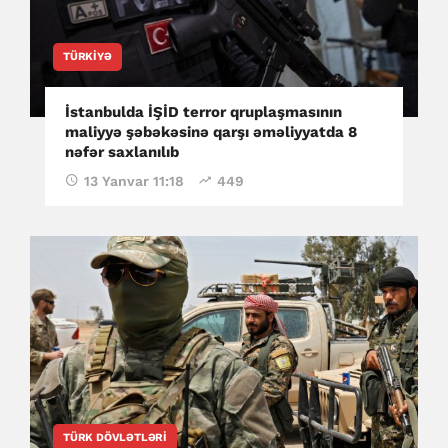
TÜRKIYƏ
İstanbulda İŞİD terror qruplaşmasının
maliyyə şəbəkəsinə qarşı əməliyyatda 8
nəfər saxlanılıb
13 Yanvar 11:18
449
TÜRK DÖVLƏTLƏRI