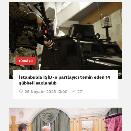
TÜRKIYƏ
İstanbulda İŞİD-ə partlayıcı təmin edən 14
şübhəli saxlanılıb
26 Noyabr 2025 13:00
271