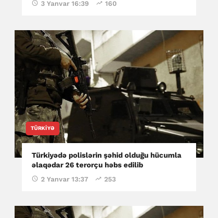
3 Yanvar 16:39
160
TÜRKIYƏ
Türkiyədə polislərin şəhid olduğu hücumla
əlaqədar 26 terorçu həbs edilib
2 Yanvar 13:37
253