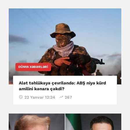
DÜNYA XƏBƏRLƏRI
Alət təhlükəyə çevriləndə: ABŞ niyə kürd
amilini kənara çəkdi?
22 Yanvar 12:24
267