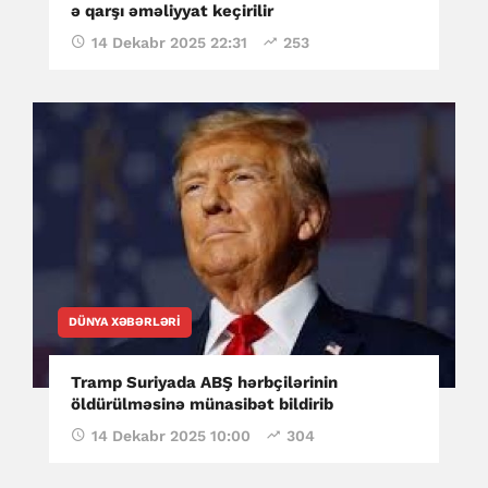
ə qarşı əməliyyat keçirilir
14 Dekabr 2025 22:31
253
DÜNYA XƏBƏRLƏRI
Tramp Suriyada ABŞ hərbçilərinin
öldürülməsinə münasibət bildirib
14 Dekabr 2025 10:00
304