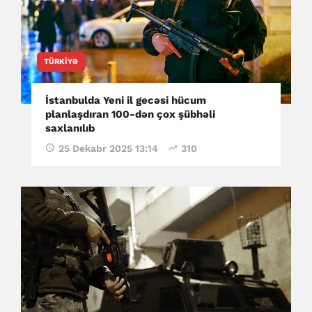
TÜRKIYƏ
İstanbulda Yeni il gecəsi hücum
planlaşdıran 100-dən çox şübhəli
saxlanılıb
25 Dekabr 2025 13:14
310