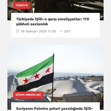
TÜRKIYƏ
Türkiyədə İŞİD-ə qarşı əməliyyatlar: 170
şübhəli saxlanılıb
19 Dekabr 2025 11:36
297
DÜNYA XƏBƏRLƏRI
Suriyanın Palmira şəhəri yaxınlığında İŞİD-