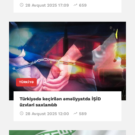
28 Avqust 2025 17:09
659
TÜRKIYƏ
Türkiyədə keçirilən əməliyyatda İŞİD
üzvləri saxlanılıb
28 Avqust 2025 12:00
589