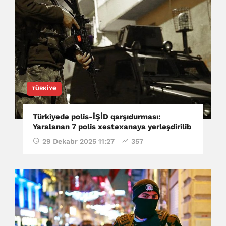
TÜRKIYƏ
Türkiyədə polis-İŞİD qarşıdurması:
Yaralanan 7 polis xəstəxanaya yerləşdirilib
29 Dekabr 2025 11:27
357