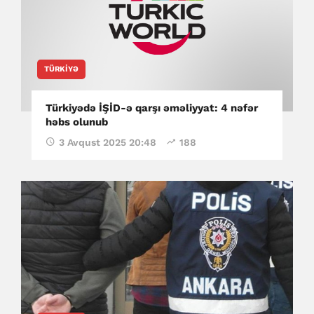
TÜRKIYƏ
Türkiyədə İŞİD-ə qarşı əməliyyat: 4 nəfər
həbs olunub
3 Avqust 2025 20:48
188