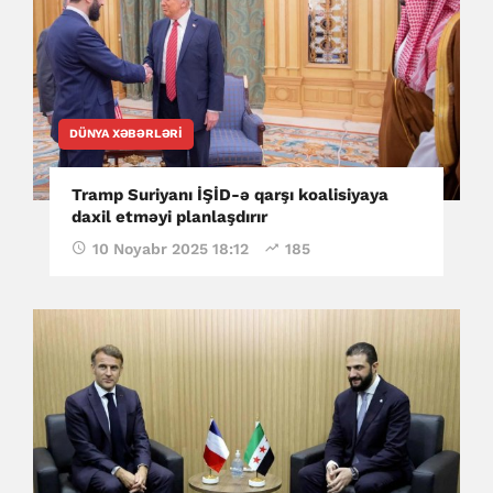
DÜNYA XƏBƏRLƏRI
Tramp Suriyanı İŞİD-ə qarşı koalisiyaya
daxil etməyi planlaşdırır
10 Noyabr 2025 18:12
185