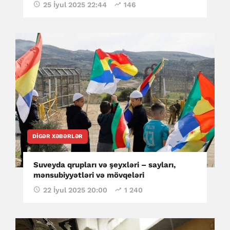
25 İyul 2025 22:44
146
DIGƏR XƏBƏRLƏR
Suveyda qrupları və şeyxləri – sayları,
mənsubiyyətləri və mövqeləri
22 İyul 2025 20:00
1 240