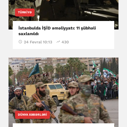
TÜRKIYƏ
İstanbulda İŞİD əməliyyatı: 11 şübhəli
saxlanıldı
24 Fevral 10:13
430
DÜNYA XƏBƏRLƏRI