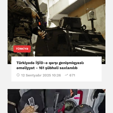
TÜRKIYƏ
Türkiyədə İŞİD-ə qarşı genişmiqyaslı
əməliyyat - 161 şübhəli saxlanılıb
12 Sentyabr 2025 10:26
671