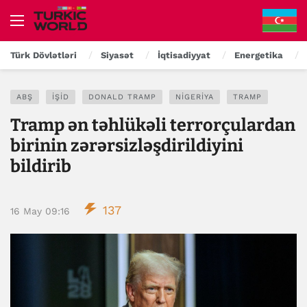
Türk Dövlətləri
Siyasət
İqtisadiyyat
Energetika
ABŞ
İŞİD
DONALD TRAMP
NIGERIYA
TRAMP
Tramp ən təhlükəli terrorçulardan
birinin zərərsizləşdirildiyini
bildirib
137
16 May 09:16