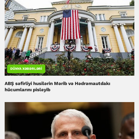
DÜNYA XƏBƏRLƏRI
ABŞ səfirliyi husilərin Mərib və Hədrəmautdakı
hücumlarını pisləyib