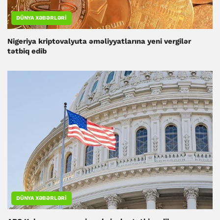
DÜNYA XƏBƏRLƏRI
Nigeriya kriptovalyuta əməliyyatlarına yeni vergilər
tətbiq edib
DÜNYA XƏBƏRLƏRI