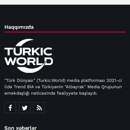
Haqqımızda
"Türk Dünyası" (Turkic.World) media platforması 2021-ci
ildə Trend BİA və Türkiyənin "Albayrak" Media Qrupunun
əməkdaşlığı nəticəsində fəaliyyətə başlayıb.
Son xəbərlər