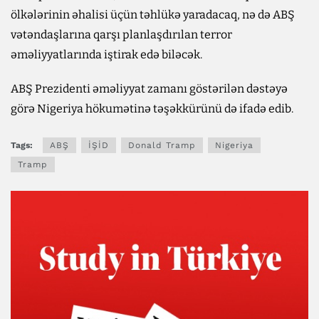
ölkələrinin əhalisi üçün təhlükə yaradacaq, nə də ABŞ
vətəndaşlarına qarşı planlaşdırılan terror
əməliyyatlarında iştirak edə biləcək.
ABŞ Prezidenti əməliyyat zamanı göstərilən dəstəyə
görə Nigeriya hökumətinə təşəkkürünü də ifadə edib.
Tags:
ABŞ
İŞİD
Donald Tramp
Nigeriya
Tramp