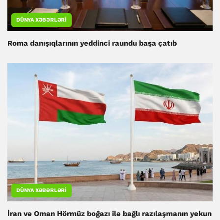
DÜNYA XƏBƏRLƏRI
Roma danışıqlarının yeddinci raundu başa çatıb
DÜNYA XƏBƏRLƏRI
İran və Oman Hörmüz boğazı ilə bağlı razılaşmanın yekun