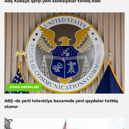
ABŞ Kubaya qarşı yeni sanksiyalar tətbiq edib
DÜNYA XƏBƏRLƏRI
ABŞ-də yerli televiziya bazarında yeni qaydalar tətbiq
olunur