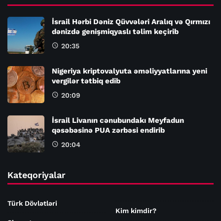
İsrail Hərbi Dəniz Qüvvələri Aralıq və Qırmızı
dənizdə genişmiqyaslı təlim keçirib
20:35
Nigeriya kriptovalyuta əməliyyatlarına yeni
vergilər tətbiq edib
20:09
İsrail Livanın cənubundakı Meyfadun
qəsəbəsinə PUA zərbəsi endirib
20:04
Kateqoriyalar
Türk Dövlətləri
Kim kimdir?