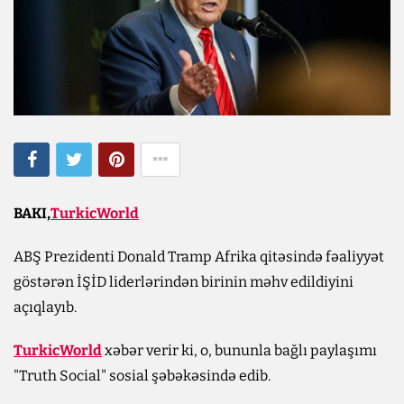
BAKI,
TurkicWorld
ABŞ Prezidenti Donald Tramp Afrika qitəsində fəaliyyət
göstərən İŞİD liderlərindən birinin məhv edildiyini
açıqlayıb.
TurkicWorld
xəbər verir ki, o, bununla bağlı paylaşımı
"Truth Social" sosial şəbəkəsində edib.