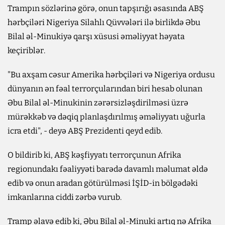
Trampın sözlərinə görə, onun tapşırığı əsasında ABŞ
hərbçiləri Nigeriya Silahlı Qüvvələri ilə birlikdə Əbu
Bilal əl-Minukiyə qarşı xüsusi əməliyyat həyata
keçiriblər.
"Bu axşam cəsur Amerika hərbçiləri və Nigeriya ordusu
dünyanın ən fəal terrorçularından biri hesab olunan
Əbu Bilal əl-Minukinin zərərsizləşdirilməsi üzrə
mürəkkəb və dəqiq planlaşdırılmış əməliyyatı uğurla
icra etdi", - deyə ABŞ Prezidenti qeyd edib.
O bildirib ki, ABŞ kəşfiyyatı terrorçunun Afrika
regionundakı fəaliyyəti barədə davamlı məlumat əldə
edib və onun aradan götürülməsi İŞİD-in bölgədəki
imkanlarına ciddi zərbə vurub.
Tramp əlavə edib ki, Əbu Bilal əl-Minuki artıq nə Afrika