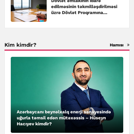
Dövlət əmlakının idarə
edilməsinin təkmilləşdirilməsi
üzrə Dövlət Proqramına
dəyişiklik edilib
Kim kimdir?
Hamısı
Azərbaycanı beynəlxalq enerji sənayesində
uğurla təmsil edən mütəxəssis – Hüseyn
Hacıyev kimdir?