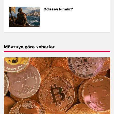
Odissey kimdir?
Mövzuya görə xəbərlər