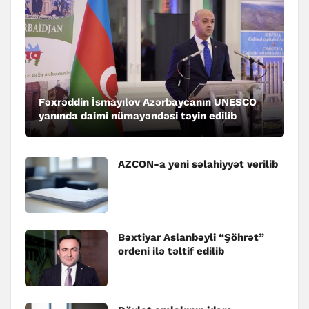
Fəxrəddin İsmayılov Azərbaycanın UNESCO
yanında daimi nümayəndəsi təyin edilib
AZCON-a yeni səlahiyyət verilib
Bəxtiyar Aslanbəyli “Şöhrət”
ordeni ilə təltif edilib