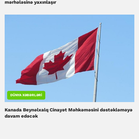
mərhələsinə yaxınlaşır
DÜNYA XƏBƏRLƏRI
Kanada Beynəlxalq Cinayət Məhkəməsini dəstəkləməyə
davam edəcək