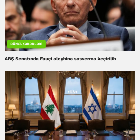
DÜNYA XƏBƏRLƏRI
ABŞ Senatında Fauçi əleyhinə səsvermə keçirilib