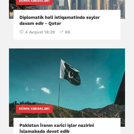
DÜNYA XƏBƏRLƏRI
Diplomatik həll istiqamətində səylər
davam edir - Qətər
4 Avqust 18:29
88
DÜNYA XƏBƏRLƏRI
Pakistan İranın xarici işlər nazirini
İslamabada dəvət edib