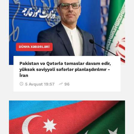
DÜNYA XƏBƏRLƏRI
Pakistan və Qətərlə təmaslar davam edir,
yüksək səviyyəli səfərlər planlaşdırılmır -
İran
5 Avqust 19:57
96