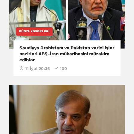
DÜNYA XƏBƏRLƏRI
Səudiyyə Ərəbistanı və Pakistan xarici işlər
nazirləri ABŞ-İran müharibəsini müzakirə
ediblər
11 İyul 20:36
100