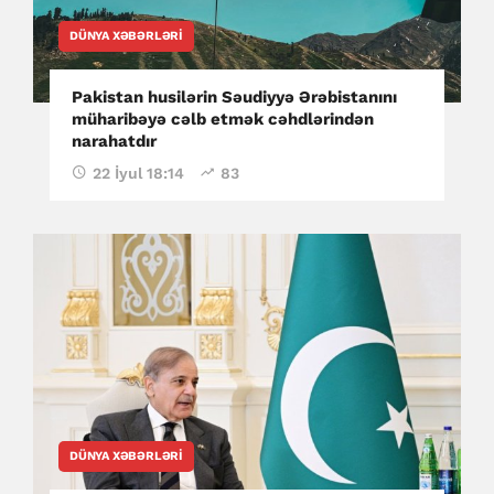
DÜNYA XƏBƏRLƏRI
Pakistan husilərin Səudiyyə Ərəbistanını
müharibəyə cəlb etmək cəhdlərindən
narahatdır
22 İyul 18:14
83
DÜNYA XƏBƏRLƏRI