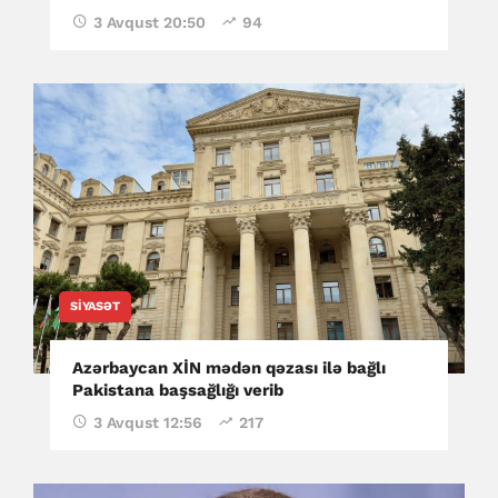
3 Avqust 20:50
94
SIYASƏT
Azərbaycan XİN mədən qəzası ilə bağlı
Pakistana başsağlığı verib
3 Avqust 12:56
217