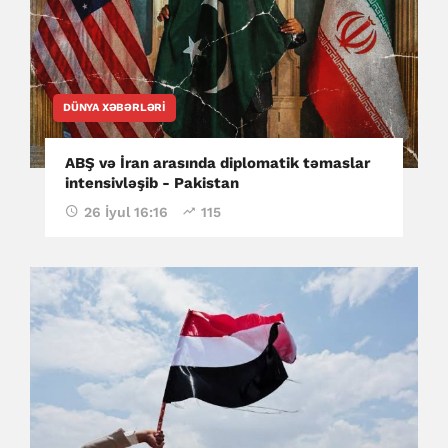
DÜNYA XƏBƏRLƏRI
ABŞ və İran arasında diplomatik təmaslar
intensivləşib - Pakistan
26 İyul 16:16
115