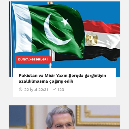
DÜNYA XƏBƏRLƏRI
Pakistan və Misir Yaxın Şərqdə gərginliyin
azaldılmasına çağırış edib
22 İyul 22:31
123