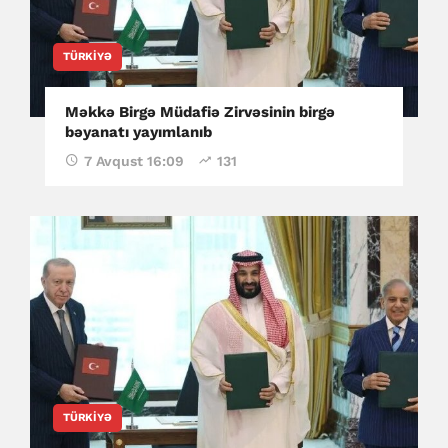
TÜRKIYƏ
Məkkə Birgə Müdafiə Zirvəsinin birgə
bəyanatı yayımlanıb
7 Avqust 16:09
131
TÜRKIYƏ