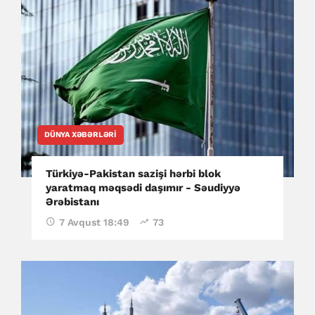
DÜNYA XƏBƏRLƏRI
Türkiyə-Pakistan sazişi hərbi blok
yaratmaq məqsədi daşımır - Səudiyyə
Ərəbistanı
7 Avqust 18:49
73