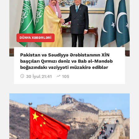
DÜNYA XƏBƏRLƏRI
Pakistan və Səudiyyə Ərəbistanının XİN
başçıları Qırmızı dəniz və Bab əl-Məndəb
boğazındakı vəziyyəti müzakirə ediblər
30 İyul 21:41
105