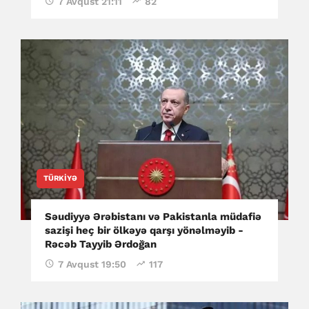
7 Avqust 21:11
82
TÜRKIYƏ
Səudiyyə Ərəbistanı və Pakistanla müdafiə
sazişi heç bir ölkəyə qarşı yönəlməyib -
Rəcəb Tayyib Ərdoğan
7 Avqust 19:50
117