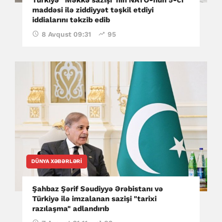
maddəsi ilə ziddiyyət təşkil etdiyi
iddialarını təkzib edib
8 Avqust 09:31
95
DÜNYA XƏBƏRLƏRI
Şahbaz Şərif Səudiyyə Ərəbistanı və
Türkiyə ilə imzalanan sazişi "tarixi
razılaşma" adlandırıb