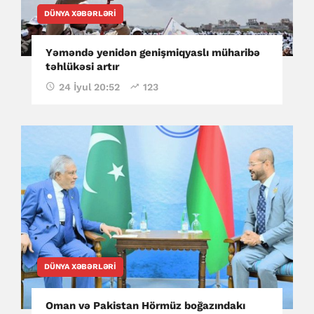
DÜNYA XƏBƏRLƏRI
Yəməndə yenidən genişmiqyaslı müharibə
təhlükəsi artır
24 İyul 20:52
123
DÜNYA XƏBƏRLƏRI
Oman və Pakistan Hörmüz boğazındakı