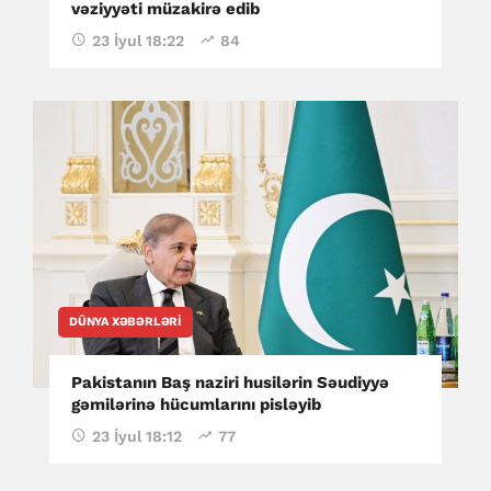
vəziyyəti müzakirə edib
23 İyul 18:22
84
DÜNYA XƏBƏRLƏRI
Pakistanın Baş naziri husilərin Səudiyyə
gəmilərinə hücumlarını pisləyib
23 İyul 18:12
77