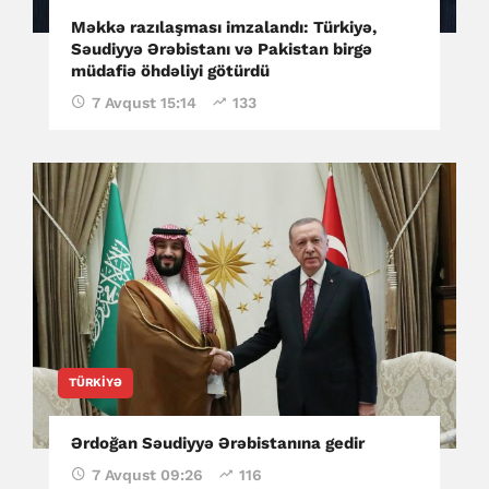
Məkkə razılaşması imzalandı: Türkiyə,
Səudiyyə Ərəbistanı və Pakistan birgə
müdafiə öhdəliyi götürdü
7 Avqust 15:14
133
TÜRKIYƏ
Ərdoğan Səudiyyə Ərəbistanına gedir
7 Avqust 09:26
116