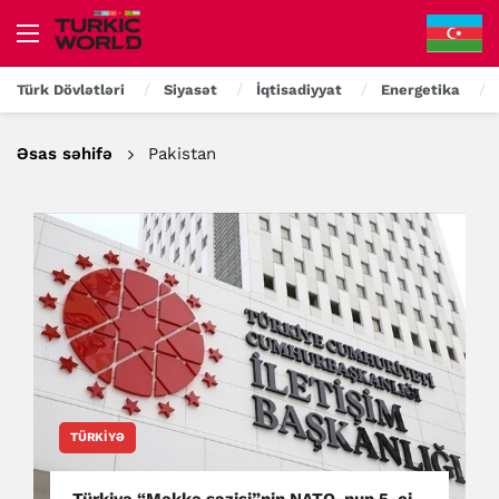
Türk Dövlətləri
Siyasət
İqtisadiyyat
Energetika
Əsas səhifə
Pakistan
TÜRKIYƏ
Türkiyə “Məkkə sazişi”nin NATO-nun 5-ci