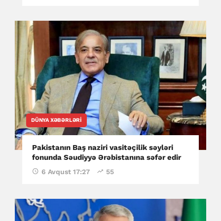
DÜNYA XƏBƏRLƏRI
Pakistanın Baş naziri vasitəçilik səyləri
fonunda Səudiyyə Ərəbistanına səfər edir
6 Avqust 17:27
55