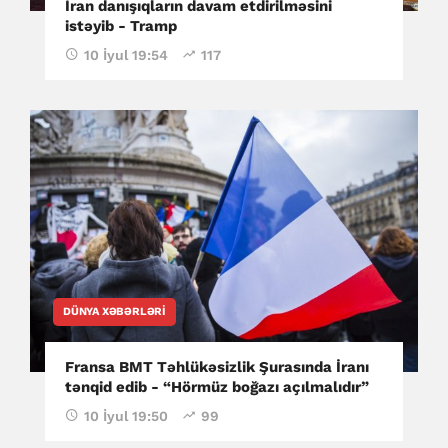
İran danışıqların davam etdirilməsini
istəyib - Tramp
10 İyul 19:54
117
DÜNYA XƏBƏRLƏRI
Fransa BMT Təhlükəsizlik Şurasında İranı
tənqid edib - “Hörmüz boğazı açılmalıdır”
10 İyul 19:50
99