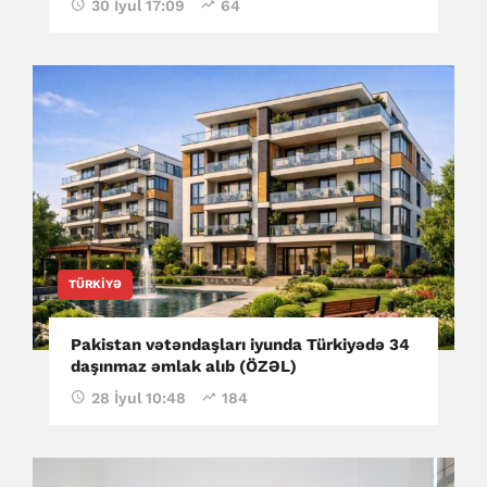
30 İyul 17:09
64
TÜRKIYƏ
Pakistan vətəndaşları iyunda Türkiyədə 34
daşınmaz əmlak alıb (ÖZƏL)
28 İyul 10:48
184