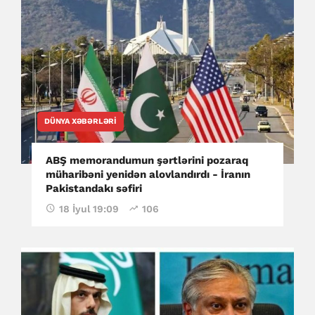
DÜNYA XƏBƏRLƏRI
ABŞ memorandumun şərtlərini pozaraq
müharibəni yenidən alovlandırdı - İranın
Pakistandakı səfiri
18 İyul 19:09
106