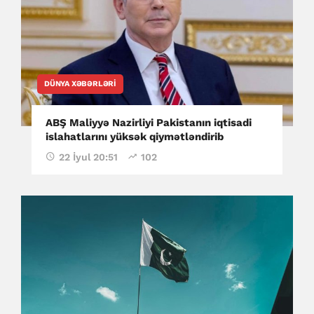
DÜNYA XƏBƏRLƏRI
ABŞ Maliyyə Nazirliyi Pakistanın iqtisadi
islahatlarını yüksək qiymətləndirib
22 İyul 20:51
102