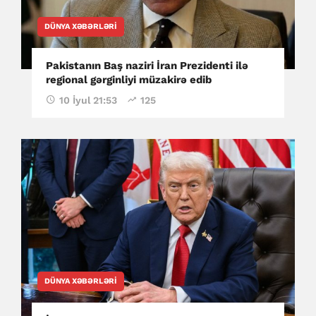
DÜNYA XƏBƏRLƏRI
Pakistanın Baş naziri İran Prezidenti ilə
regional gərginliyi müzakirə edib
10 İyul 21:53
125
DÜNYA XƏBƏRLƏRI