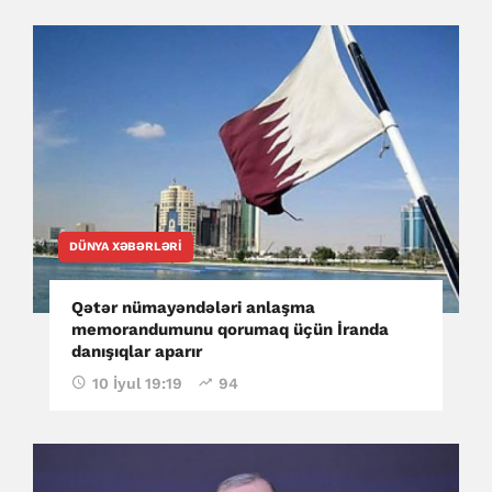
DÜNYA XƏBƏRLƏRI
Qətər nümayəndələri anlaşma
memorandumunu qorumaq üçün İranda
danışıqlar aparır
10 İyul 19:19
94