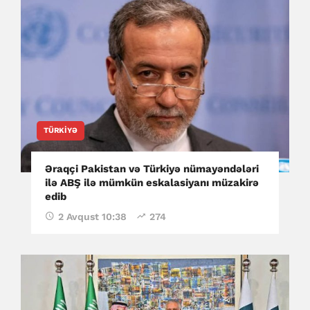
TÜRKIYƏ
Əraqçi Pakistan və Türkiyə nümayəndələri
ilə ABŞ ilə mümkün eskalasiyanı müzakirə
edib
2 Avqust 10:38
274