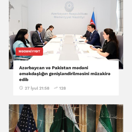
MƏDƏNIYYƏT
Azərbaycan və Pakistan mədəni
əməkdaşlığın genişləndirilməsini müzakirə
edib
27 İyul 21:58
128