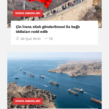
DÜNYA XƏBƏRLƏRI
Çin İrana silah göndərilməsi ilə bağlı
iddiaları rədd edib
30 İyul 19:21
79
DÜNYA XƏBƏRLƏRI