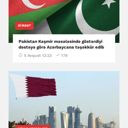
SIYASƏT
Pakistan Kəşmir məsələsində göstərdiyi
dəstəyə görə Azərbaycana təşəkkür edib
5 Avqust 12:23
179