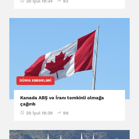
20 İyul 19:34
92
DÜNYA XƏBƏRLƏRI
Kanada ABŞ və İranı təmkinli olmağa
çağırıb
20 İyul 18:39
98