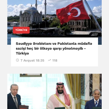
TÜRKIYƏ
Səudiyyə Ərəbistanı və Pakistanla müdafiə
sazişi heç bir ölkəyə qarşı yönəlməyib -
Türkiyə
7 Avqust 18:35
118