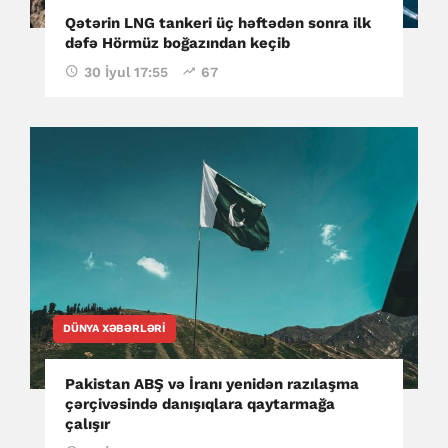
Qətərin LNG tankeri üç həftədən sonra ilk
dəfə Hörmüz boğazından keçib
30 İyul 17:55
67
DÜNYA XƏBƏRLƏRI
Pakistan ABŞ və İranı yenidən razılaşma
çərçivəsində danışıqlara qaytarmağa
çalışır