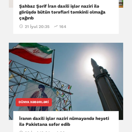
Şahbaz Şərif İran daxili işlər naziri ilə
görüşdə bütün tərəfləri təmkinli olmağa
çağırıb
21 İyul 20:35
164
DÜNYA XƏBƏRLƏRI
İranın daxili işlər naziri nümayəndə heyəti
ilə Pakistana səfər edib