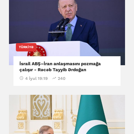
TÜRKIYƏ
İsrail ABŞ–İran anlaşmasını pozmağa
çalışır - Rəcəb Tayyib Ərdoğan
4 İyul 19:19
240