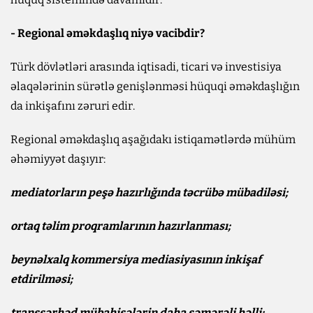
- Regional əməkdaşlıq niyə vacibdir?
Türk dövlətləri arasında iqtisadi, ticari və investisiya
əlaqələrinin sürətlə genişlənməsi hüquqi əməkdaşlığın
da inkişafını zəruri edir.
Regional əməkdaşlıq aşağıdakı istiqamətlərdə mühüm
əhəmiyyət daşıyır:
mediatorların peşə hazırlığında təcrübə mübadiləsi;
ortaq təlim proqramlarının hazırlanması;
beynəlxalq kommersiya mediasiyasının inkişaf
etdirilməsi;
transsərhəd mübahisələrin daha səmərəli həlli;