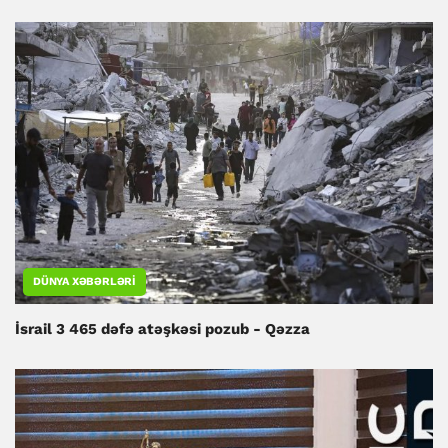
DÜNYA XƏBƏRLƏRI
İsrail 3 465 dəfə atəşkəsi pozub - Qəzza