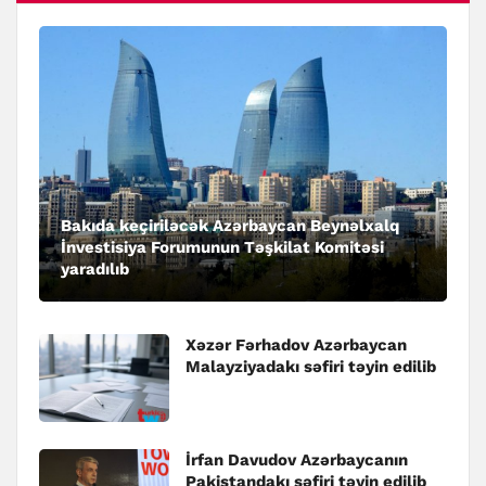
Bakıda keçiriləcək Azərbaycan Beynəlxalq
İnvestisiya Forumunun Təşkilat Komitəsi
yaradılıb
Xəzər Fərhadov Azərbaycan
Malayziyadakı səfiri təyin edilib
İrfan Davudov Azərbaycanın
Pakistandakı səfiri təyin edilib