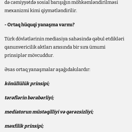
də cəmiyyətdə sosial barışığın möhkəmləndirilməsi
mexanizmi kimi qiymətləndirilir.
- Ortaq hüquqi yanaşma varmı?
Türk dövlətlərinin mediasiya sahəsində qəbul etdikləri
qanunvericilik aktları arasında bir sıra ümumi
prinsiplər mövcuddur.
Əsas ortaq yanaşmalar aşağıdakılardır:
könüllülük prinsipi;
tərəflərin bərabərliyi;
mediatorun müstəqilliyi və qərəzsizliyi;
məxfilik prinsipi;