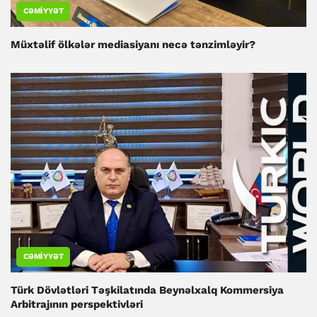
CƏMIYYƏT
Müxtəlif ölkələr mediasiyanı necə tənzimləyir?
CƏMIYYƏT
Türk Dövlətləri Təşkilatında Beynəlxalq Kommersiya
Arbitrajının perspektivləri