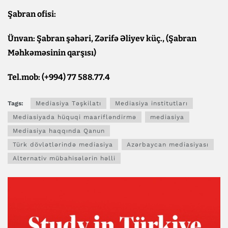
Şabran ofisi:
Ünvan: Şabran şəhəri, Zərifə Əliyev küç., (Şabran
Məhkəməsinin qarşısı)
Tel.mob: (+994) 77 588.77.4
Tags:
Mediasiya Təşkilatı
Mediasiya institutları
Mediasiyada hüquqi maarifləndirmə
mediasiya
Mediasiya haqqında Qanun
Türk dövlətlərində mediasiya
Azərbaycan mediasiyası
Alternativ mübahisələrin həlli