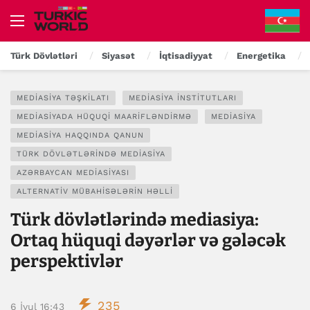
Türk Dövlətləri
Siyasət
İqtisadiyyat
Energetika
MEDIASIYA TƏŞKILATI
MEDIASIYA INSTITUTLARI
MEDIASIYADA HÜQUQI MAARIFLƏNDIRMƏ
MEDIASIYA
MEDIASIYA HAQQINDA QANUN
TÜRK DÖVLƏTLƏRINDƏ MEDIASIYA
AZƏRBAYCAN MEDIASIYASI
ALTERNATIV MÜBAHISƏLƏRIN HƏLLI
Türk dövlətlərində mediasiya:
Ortaq hüquqi dəyərlər və gələcək
perspektivlər
235
6 İyul 16:43