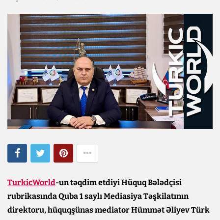
TurkicWorld
-un təqdim etdiyi Hüquq Bələdçisi
rubrikasında Quba 1 saylı Mediasiya Təşkilatının
direktoru, hüquqşünas mediator Hümmət Əliyev Türk