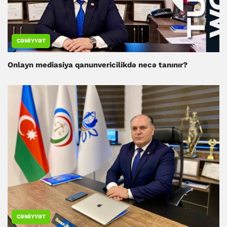
CƏMIYYƏT
Onlayn mediasiya qanunvericilikdə necə tanınır?
CƏMIYYƏT