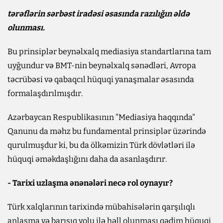
tərəflərin sərbəst iradəsi əsasında razılığın əldə
olunması.
Bu prinsiplər beynəlxalq mediasiya standartlarına tam
uyğundur və BMT-nin beynəlxalq sənədləri, Avropa
təcrübəsi və qabaqcıl hüquqi yanaşmalar əsasında
formalaşdırılmışdır.
Azərbaycan Respublikasının "Mediasiya haqqında"
Qanunu da məhz bu fundamental prinsiplər üzərində
qurulmuşdur ki, bu da ölkəmizin Türk dövlətləri ilə
hüquqi əməkdaşlığını daha da asanlaşdırır.
- Tarixi uzlaşma ənənələri necə rol oynayır?
Türk xalqlarının tarixində mübahisələrin qarşılıqlı
anlaşma və barışıq yolu ilə həll olunması qədim hüquqi