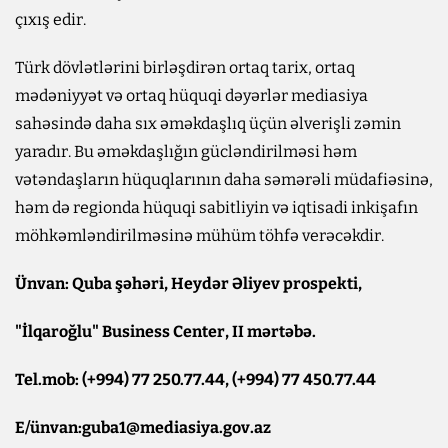
çıxış edir.
Türk dövlətlərini birləşdirən ortaq tarix, ortaq
mədəniyyət və ortaq hüquqi dəyərlər mediasiya
sahəsində daha sıx əməkdaşlıq üçün əlverişli zəmin
yaradır. Bu əməkdaşlığın gücləndirilməsi həm
vətəndaşların hüquqlarının daha səmərəli müdafiəsinə,
həm də regionda hüquqi sabitliyin və iqtisadi inkişafın
möhkəmləndirilməsinə mühüm töhfə verəcəkdir.
Ünvan: Quba şəhəri, Heydər Əliyev prospekti,
"İlqaroğlu" Business Center, II mərtəbə.
Tel.mob: (+994) 77 250.77.44, (+994) 77 450.77.44
E/ünvan:
guba1@mediasiya.gov.az