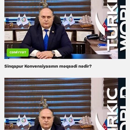
CƏMIYYƏT
Sinqapur Konvensiyasının məqsədi nədir?