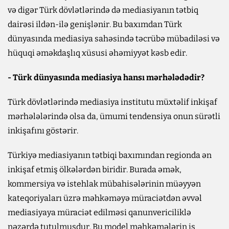
və digər Türk dövlətlərində də mediasiyanın tətbiq
dairəsi ildən-ilə genişlənir. Bu baxımdan Türk
dünyasında mediasiya sahəsində təcrübə mübadiləsi və
hüquqi əməkdaşlıq xüsusi əhəmiyyət kəsb edir.
- Türk dünyasında mediasiya hansı mərhələdədir?
Türk dövlətlərində mediasiya institutu müxtəlif inkişaf
mərhələlərində olsa da, ümumi tendensiya onun sürətli
inkişafını göstərir.
Türkiyə mediasiyanın tətbiqi baxımından regionda ən
inkişaf etmiş ölkələrdən biridir. Burada əmək,
kommersiya və istehlak mübahisələrinin müəyyən
kateqoriyaları üzrə məhkəməyə müraciətdən əvvəl
mediasiyaya müraciət edilməsi qanunvericiliklə
nəzərdə tutulmuşdur. Bu model məhkəmələrin iş