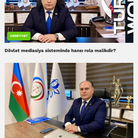
CƏMIYYƏT
Dövlət mediasiya sistemində hansı rola malikdir?