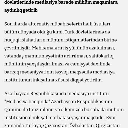
dövlətlərində mediasiya barədə mühüm məqamlara
aydınlıq gətirib.
Son illərdə alternativ mübahisələrin həlli üsulları
bütün dünyada olduğu kimi, Türk dövlətlərində də
hüquqi islahatların mühüm istiqamətlərindən birinə
çevrilmişdir. Məhkəmələrin iş yükünün azaldılması,
vətəndaş məmnuniyyətinin artırılması, sahibkarlıq
mühitinin yaxşılaşdırılması və cəmiyyət daxilində
barışıq mədəniyyətinin təşviqi məqsədilə mediasiya
institutunun inkişafına xüsusi diqqət yetirilir.
Azərbaycan Respublikasında mediasiya institutu
"Mediasiya haqqında" Azərbaycan Respublikasının
Qanunu ilə tənzimlənir və ölkəmizdə bu sahədə mühüm
institusional inkişaf mərhələsi yaşanmaqdadır. Eyni
zamanda Türkiyə, Qazaxıstan, Özbəkistan, Qırğızıstan