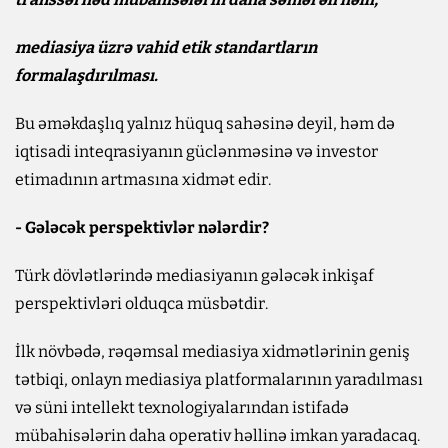
mediasiya üzrə vahid etik standartların
formalaşdırılması.
Bu əməkdaşlıq yalnız hüquq sahəsinə deyil, həm də
iqtisadi inteqrasiyanın güclənməsinə və investor
etimadının artmasına xidmət edir.
- Gələcək perspektivlər nələrdir?
Türk dövlətlərində mediasiyanın gələcək inkişaf
perspektivləri olduqca müsbətdir.
İlk növbədə, rəqəmsal mediasiya xidmətlərinin geniş
tətbiqi, onlayn mediasiya platformalarının yaradılması
və süni intellekt texnologiyalarından istifadə
mübahisələrin daha operativ həllinə imkan yaradacaq.