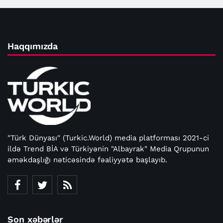
Haqqımızda
"Türk Dünyası" (Turkic.World) media platforması 2021-ci
ildə Trend BİA və Türkiyənin "Albayrak" Media Qrupunun
əməkdaşlığı nəticəsində fəaliyyətə başlayıb.
Son xəbərlər