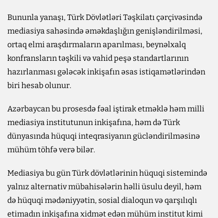
Bununla yanaşı, Türk Dövlətləri Təşkilatı çərçivəsində
mediasiya sahəsində əməkdaşlığın genişləndirilməsi,
ortaq elmi araşdırmaların aparılması, beynəlxalq
konfransların təşkili və vahid peşə standartlarının
hazırlanması gələcək inkişafın əsas istiqamətlərindən
biri hesab olunur.
Azərbaycan bu prosesdə fəal iştirak etməklə həm milli
mediasiya institutunun inkişafına, həm də Türk
dünyasında hüquqi inteqrasiyanın gücləndirilməsinə
mühüm töhfə verə bilər.
Mediasiya bu gün Türk dövlətlərinin hüquqi sistemində
yalnız alternativ mübahisələrin həlli üsulu deyil, həm
də hüquqi mədəniyyətin, sosial dialoqun və qarşılıqlı
etimadın inkişafına xidmət edən mühüm institut kimi