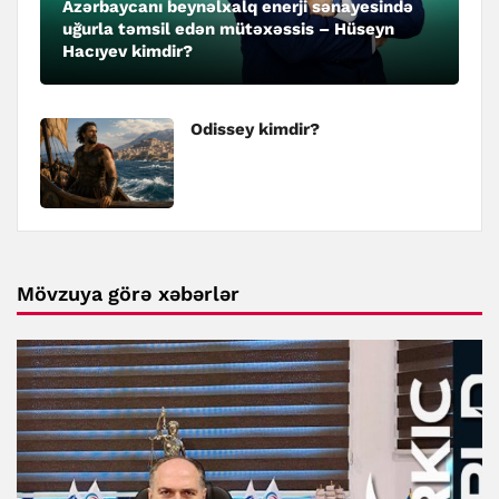
Azərbaycanı beynəlxalq enerji sənayesində
uğurla təmsil edən mütəxəssis – Hüseyn
Hacıyev kimdir?
Odissey kimdir?
Mövzuya görə xəbərlər