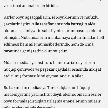
və ictimai ənənələrdən biridir.
Əsrlər boyu ağsaqqalların, el böyüklərinin və nüfuzlu
şəxslərin iştirakı ilə tərəflər arasında barışığın əldə
olunması cəmiyyətin sabitliyinin qorunmasına xidmət
etmişdir. Mübahisələrin məhkəməyə çatdırılmadan həll
edilməsi həm ailə münasibətlərində, həm də icma
həyatında geniş tətbiq olunmuşdur.
Müasir mediasiya institutu həmin tarixi dəyərlərin
hüquqi çərçivədə və peşəkar qaydalar əsasında inkişaf
etdirilmiş forması kimi qiymətləndirilə bilər.
Bu baxımdan mediasiya Türk xalqlarının hüquqi
mədəniyyətinə yad institut deyil, əksinə, onların əsrlər
boyu formalaşdırdıqları uzlaşma ənənələrinin müasir
hüquq sistemində davamıdır.