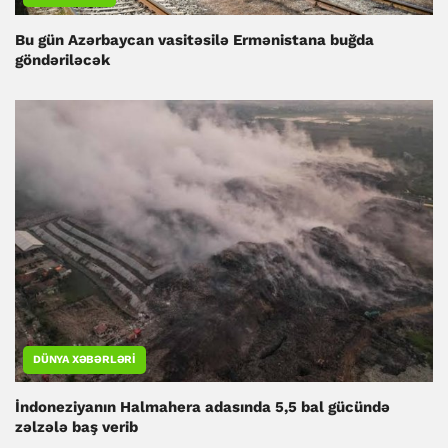
Bu gün Azərbaycan vasitəsilə Ermənistana buğda
göndəriləcək
DÜNYA XƏBƏRLƏRI
İndoneziyanın Halmahera adasında 5,5 bal gücündə
zəlzələ baş verib