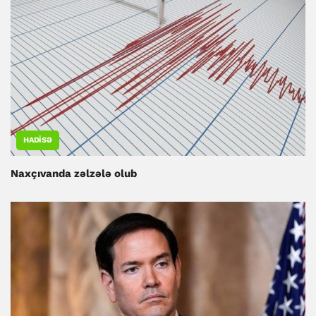
HADISƏ
Naxçıvanda zəlzələ olub