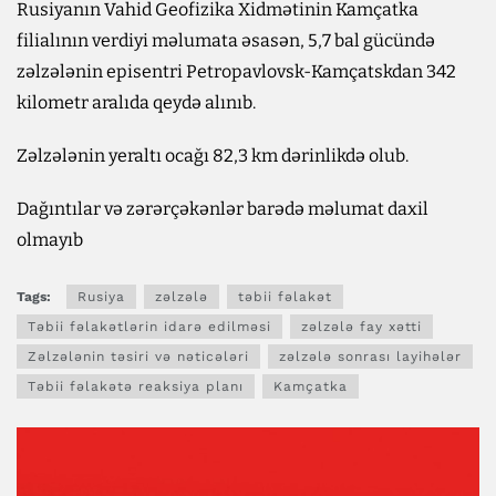
Rusiyanın Vahid Geofizika Xidmətinin Kamçatka
filialının verdiyi məlumata əsasən, 5,7 bal gücündə
zəlzələnin episentri Petropavlovsk-Kamçatskdan 342
kilometr aralıda qeydə alınıb.
Zəlzələnin yeraltı ocağı 82,3 km dərinlikdə olub.
Dağıntılar və zərərçəkənlər barədə məlumat daxil
olmayıb
Tags:
Rusiya
zəlzələ
təbii fəlakət
Təbii fəlakətlərin idarə edilməsi
zəlzələ fay xətti
Zəlzələnin təsiri və nəticələri
zəlzələ sonrası layihələr
Təbii fəlakətə reaksiya planı
Kamçatka