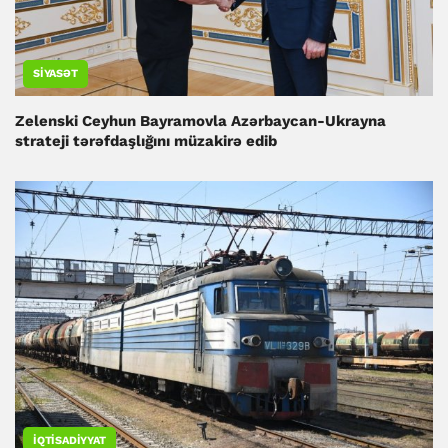
SIYASƏT
Zelenski Ceyhun Bayramovla Azərbaycan-Ukrayna
strateji tərəfdaşlığını müzakirə edib
İQTISADIYYAT