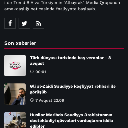
ildə Trend BİA və Türkiyənin "Albayrak" Media Qrupunun
əməkdaşlığı nəticəsində fəaliyyətə başlayıb.
Son xəbərlər
Türk dünyası tarixində baş verənlər - 8
avqust
00:01
Əli əl-Zaidi Səudiyyə kəşfiyyat rəhbəri ilə
görüşüb
7 Avqust 22:09
Husilər Məribdə Səudiyyə Ərəbistanının
dəstəklədiyi qüvvələri vurduqlarını iddia
ediblər