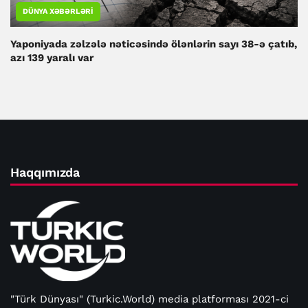
DÜNYA XƏBƏRLƏRI
Yaponiyada zəlzələ nəticəsində ölənlərin sayı 38-ə çatıb,
azı 139 yaralı var
Haqqımızda
"Türk Dünyası" (Turkic.World) media platforması 2021-ci