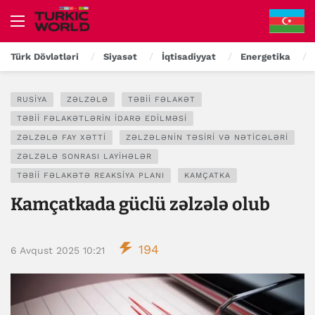
Türk Dövlətləri
Siyasət
İqtisadiyyat
Energetika
RUSIYA
ZƏLZƏLƏ
TƏBII FƏLAKƏT
TƏBII FƏLAKƏTLƏRIN IDARƏ EDILMƏSI
ZƏLZƏLƏ FAY XƏTTI
ZƏLZƏLƏNIN TƏSIRI VƏ NƏTICƏLƏRI
ZƏLZƏLƏ SONRASI LAYIHƏLƏR
TƏBII FƏLAKƏTƏ REAKSIYA PLANI
KAMÇATKA
Kamçatkada güclü zəlzələ olub
194
6 Avqust 2025 10:21