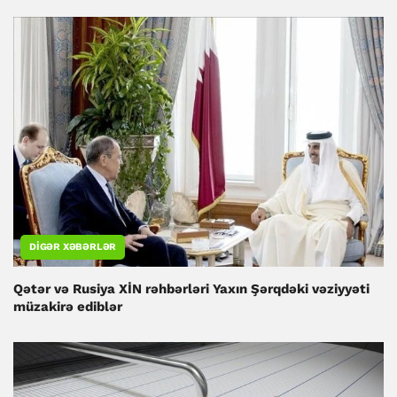
DIGƏR XƏBƏRLƏR
Qətər və Rusiya XİN rəhbərləri Yaxın Şərqdəki vəziyyəti
müzakirə ediblər