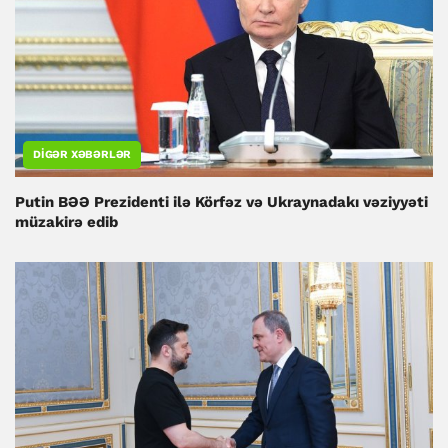
DIGƏR XƏBƏRLƏR
Putin BƏƏ Prezidenti ilə Körfəz və Ukraynadakı vəziyyəti
müzakirə edib