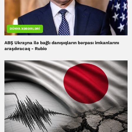
DÜNYA XƏBƏRLƏRI
ABŞ Ukrayna ilə bağlı danışıqların bərpası imkanlarını
araşdıracaq - Rubio