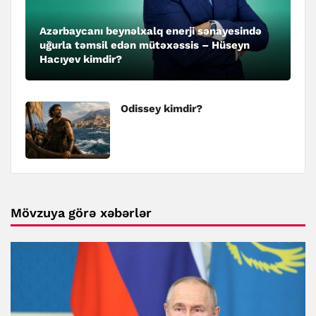
Azərbaycanı beynəlxalq enerji sənayesində
uğurla təmsil edən mütəxəssis – Hüseyn
Hacıyev kimdir?
Odissey kimdir?
Mövzuya görə xəbərlər