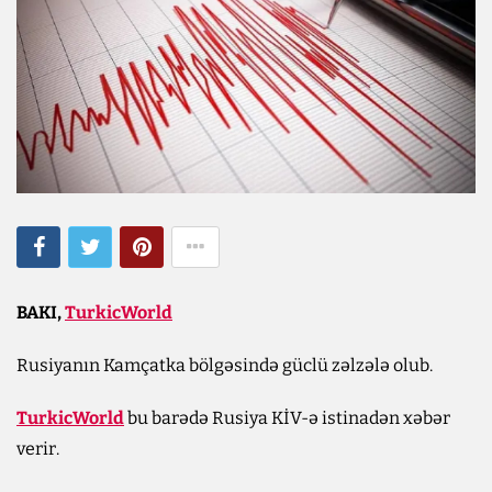
BAKI,
TurkicWorld
Rusiyanın Kamçatka bölgəsində güclü zəlzələ olub.
TurkicWorld
bu barədə Rusiya KİV-ə istinadən xəbər
verir.