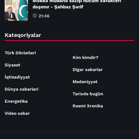
Məkkə müdafiə sazişi hücum xarakteri
daşımır - Şahbaz Şərif
21:46
Kateqoriyalar
Türk Dövlətləri
Kim kimdir?
Siyasət
Digər xəbərlər
İqtisadiyyat
Mədəniyyət
Dünya xəbərləri
Tarixdə bugün
Energetika
Rəsmi Xronika
Video xəbər