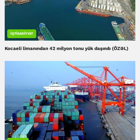
İQTISADIYYAT
Kocaeli limanından 42 milyon tonu yük daşınıb (ÖZƏL)