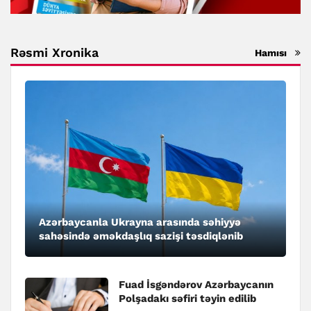
Rəsmi Xronika
Hamısı
Azərbaycanla Ukrayna arasında səhiyyə
sahəsində əməkdaşlıq sazişi təsdiqlənib
Fuad İsgəndərov Azərbaycanın
Polşadakı səfiri təyin edilib