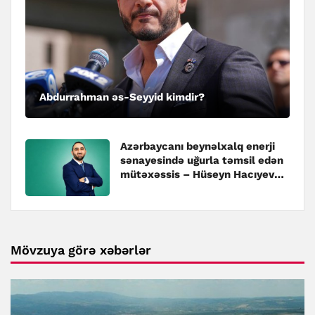
Abdurrahman əs-Seyyid kimdir?
Azərbaycanı beynəlxalq enerji
sənayesində uğurla təmsil edən
mütəxəssis – Hüseyn Hacıyev
kimdir?
Mövzuya görə xəbərlər