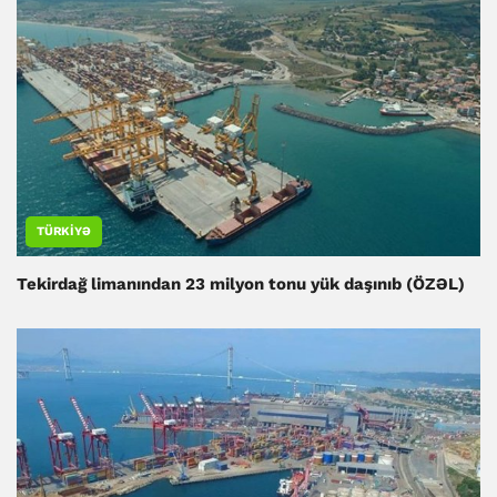
TÜRKIYƏ
Tekirdağ limanından 23 milyon tonu yük daşınıb (ÖZƏL)