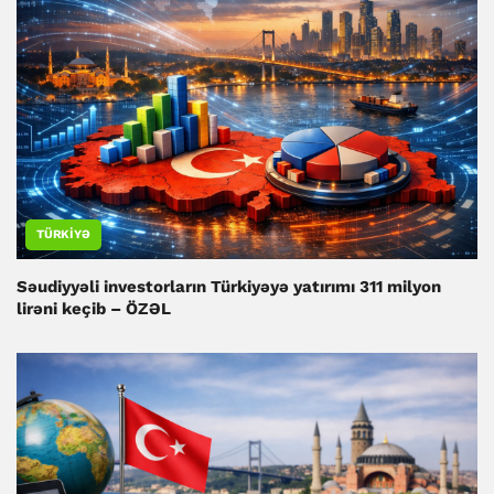
TÜRKIYƏ
Səudiyyəli investorların Türkiyəyə yatırımı 311 milyon
lirəni keçib – ÖZƏL