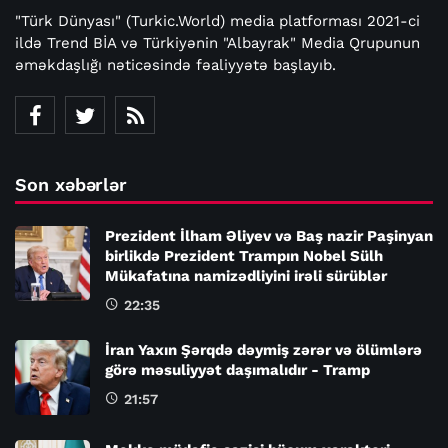
"Türk Dünyası" (Turkic.World) media platforması 2021-ci
ildə Trend BİA və Türkiyənin "Albayrak" Media Qrupunun
əməkdaşlığı nəticəsində fəaliyyətə başlayıb.
Son xəbərlər
Prezident İlham Əliyev və Baş nazir Paşinyan
birlikdə Prezident Trampın Nobel Sülh
Mükafatına namizədliyini irəli sürüblər
22:35
İran Yaxın Şərqdə dəymiş zərər və ölümlərə
görə məsuliyyət daşımalıdır - Tramp
21:57