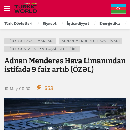
Türk Dövlətləri
Siyasət
İqtisadiyyat
Energetika
TÜRKIYƏ HAVA LIMANLARI
ADNAN MENDERES HAVA LIMANI
TÜRKIYƏ STATISTIKA TƏŞKILATI (TÜİK)
Adnan Menderes Hava Limanından
istifadə 9 faiz artıb (ÖZƏL)
553
19 May 09:30