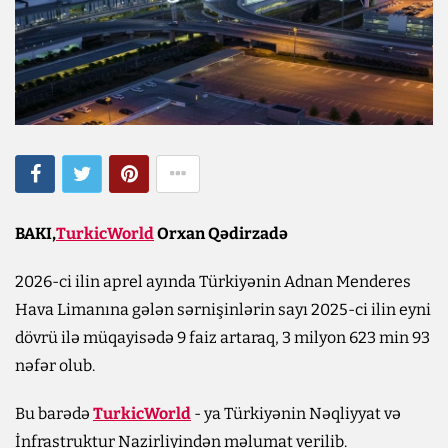
BAKI,
TurkicWorld
Orxan Qədirzadə
2026-ci ilin aprel ayında Türkiyənin Adnan Menderes
Hava Limanına gələn sərnişinlərin sayı 2025-ci ilin eyni
dövrü ilə müqayisədə 9 faiz artaraq, 3 milyon 623 min 93
nəfər olub.
Bu barədə
TurkicWorld
- ya Türkiyənin Nəqliyyat və
İnfrastruktur Nazirliyindən məlumat verilib.