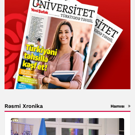
Rəsmi Xronika
Hamısı