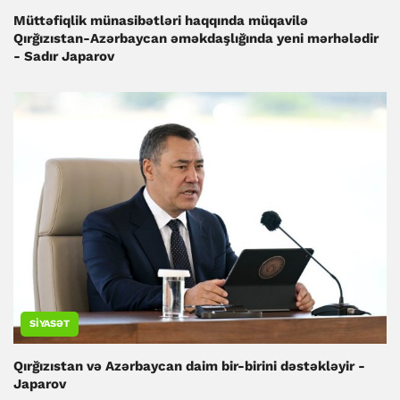
Müttəfiqlik münasibətləri haqqında müqavilə
Qırğızıstan-Azərbaycan əməkdaşlığında yeni mərhələdir
- Sadır Japarov
SIYASƏT
Qırğızıstan və Azərbaycan daim bir-birini dəstəkləyir -
Japarov