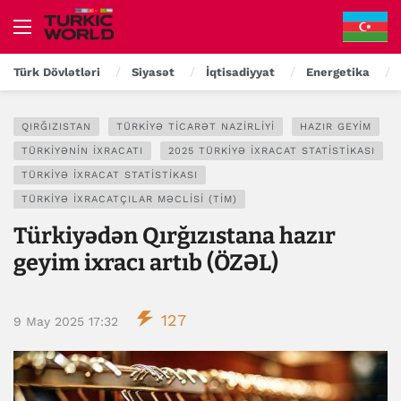
Türk Dövlətləri
Siyasət
İqtisadiyyat
Energetika
QIRĞIZISTAN
TÜRKIYƏ TICARƏT NAZIRLIYI
HAZIR GEYIM
TÜRKIYƏNIN IXRACATI
2025 TÜRKIYƏ IXRACAT STATISTIKASI
TÜRKIYƏ IXRACAT STATISTIKASI
TÜRKIYƏ İXRACATÇILAR MƏCLISI (TİM)
Türkiyədən Qırğızıstana hazır
geyim ixracı artıb (ÖZƏL)
127
9 May 2025 17:32