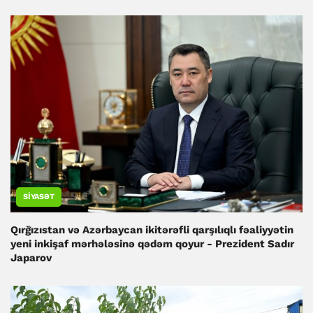
SIYASƏT
Qırğızıstan və Azərbaycan ikitərəfli qarşılıqlı fəaliyyətin
yeni inkişaf mərhələsinə qədəm qoyur - Prezident Sadır
Japarov