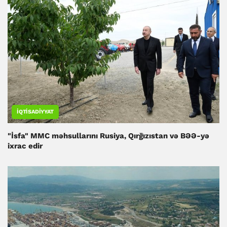
İQTISADIYYAT
"İsfa" MMC məhsullarını Rusiya, Qırğızıstan və BƏƏ-yə
ixrac edir