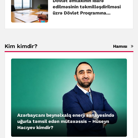
Dövlət əmlakının idarə
edilməsinin təkmilləşdirilməsi
üzrə Dövlət Proqramına
dəyişiklik edilib
Kim kimdir?
Hamısı
Azərbaycanı beynəlxalq enerji sənayesində
uğurla təmsil edən mütəxəssis – Hüseyn
Hacıyev kimdir?