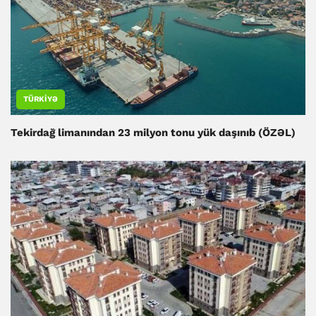
TÜRKIYƏ
Tekirdağ limanından 23 milyon tonu yük daşınıb (ÖZƏL)