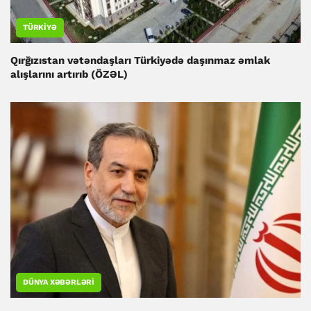
TÜRKIYƏ
Qırğızıstan vətəndaşları Türkiyədə daşınmaz əmlak
alışlarını artırıb (ÖZƏL)
DÜNYA XƏBƏRLƏRI