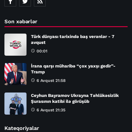
Son xəbərlər
Türk dünyası tarixində baş verənlər - 7
avqust
00:01
İrana qarşı müharibə “çox yaxşı gedir”-
Tramp
6 Avqust 21:58
Ceyhun Bayramov Ukrayna Təhlükəsizlik
Şurasının katibi ilə görüşüb
6 Avqust 21:35
Kateqoriyalar