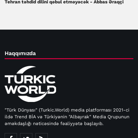
Tehran təhdid dilini qəbul etməyəcək - Abbas Əraqçi
Haqqımızda
"Türk Dünyası" (Turkic.World) media platforması 2021-ci
ildə Trend BİA və Türkiyənin "Albayrak" Media Qrupunun
əməkdaşlığı nəticəsində fəaliyyətə başlayıb.