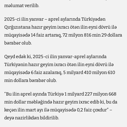
məlumat verilib.
2025-ci ilin yanvar – aprel aylarında Türkiyədən
Qırğızıstana hazır geyim ixracı ötən ilin eyni dövrü ilə
müqayisədə 14 faiz artaraq, 72 milyon 816 min 29 dollara
bərabər olub.
Qeyd edək ki, 2025-ci ilin yanvar-aprel aylarında
Türkiyənin hazır geyim ixracı ötən ilin eyni dövrü ilə
müqayisədə 6 faiz azalaraq, 5 milyard 410 milyon 610
min dollara bərabər olub.
“Bu ilin aprel ayında Türkiyə 1 milyard 227 milyon 668
min dollar məbləğində hazır geyim ixrac edib ki, bu da
keçən ilin mart ayı ilə müqayisədə 0,2 faiz çoxdur” –
deyə nazirlikdən bildirilib.