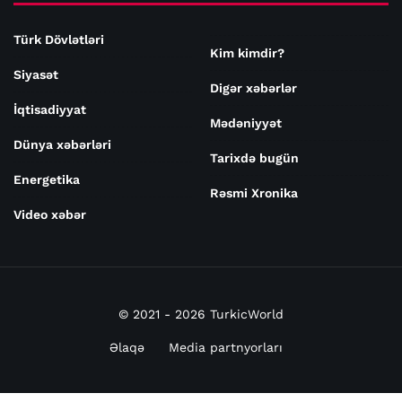
Türk Dövlətləri
Kim kimdir?
Siyasət
Digər xəbərlər
İqtisadiyyat
Mədəniyyət
Dünya xəbərləri
Tarixdə bugün
Energetika
Rəsmi Xronika
Video xəbər
© 2021 - 2026 TurkicWorld
Əlaqə
Media partnyorları