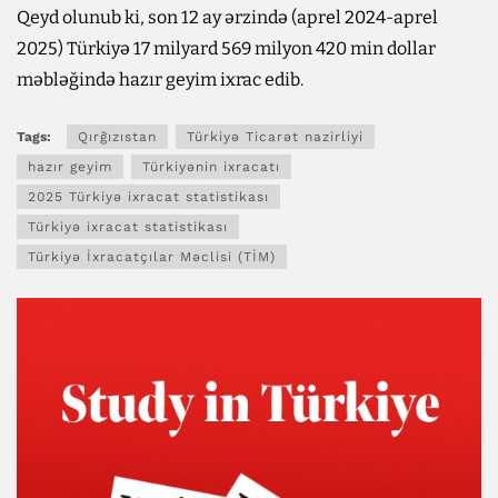
Qeyd olunub ki, son 12 ay ərzində (aprel 2024-aprel
2025) Türkiyə 17 milyard 569 milyon 420 min dollar
məbləğində hazır geyim ixrac edib.
Tags:
Qırğızıstan
Türkiyə Ticarət nazirliyi
hazır geyim
Türkiyənin ixracatı
2025 Türkiyə ixracat statistikası
Türkiyə ixracat statistikası
Türkiyə İxracatçılar Məclisi (TİM)