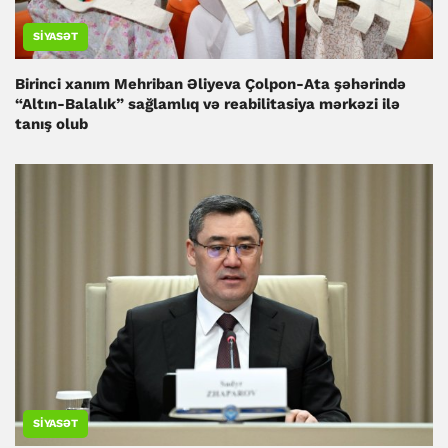
SIYASƏT
Birinci xanım Mehriban Əliyeva Çolpon-Ata şəhərində
“Altın-Balalık” sağlamlıq və reabilitasiya mərkəzi ilə
tanış olub
SIYASƏT