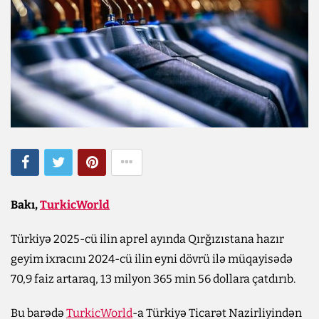
Bakı,
TurkicWorld
Türkiyə 2025-cü ilin aprel ayında Qırğızıstana hazır
geyim ixracını 2024-cü ilin eyni dövrü ilə müqayisədə
70,9 faiz artaraq, 13 milyon 365 min 56 dollara çatdırıb.
Bu barədə
TurkicWorld
-a Türkiyə Ticarət Nazirliyindən