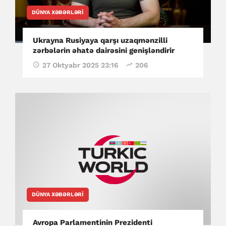
DÜNYA XƏBƏRLƏRI
Ukrayna Rusiyaya qarşı uzaqmənzilli
zərbələrin əhatə dairəsini genişləndirir
27 Oktyabr 2025 23:16
206
DÜNYA XƏBƏRLƏRI
Avropa Parlamentinin Prezidenti