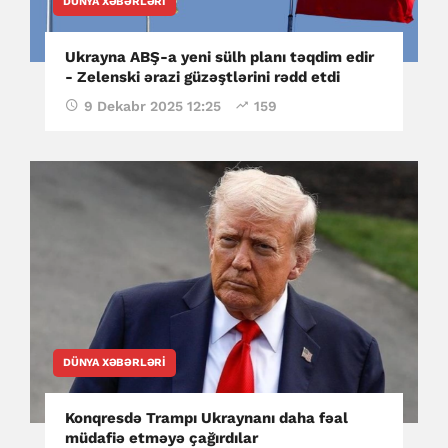
DÜNYA XƏBƏRLƏRI
Ukrayna ABŞ-a yeni sülh planı təqdim edir
- Zelenski ərazi güzəştlərini rədd etdi
9 Dekabr 2025 12:25
159
DÜNYA XƏBƏRLƏRI
Konqresdə Trampı Ukraynanı daha fəal
müdafiə etməyə çağırdılar