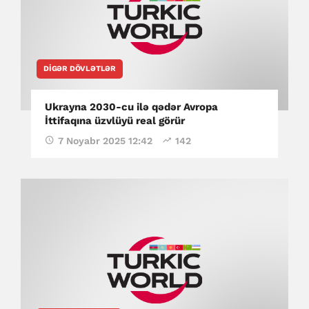
DIGƏR DÖVLƏTLƏR
Ukrayna 2030-cu ilə qədər Avropa
İttifaqına üzvlüyü real görür
7 Noyabr 2025 12:42
142