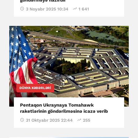
göndərməyə hazırdır
3 Noyabr 2025 10:34
1 641
DÜNYA XƏBƏRLƏRI
Pentaqon Ukraynaya Tomahawk
raketlərinin göndərilməsinə icazə verib
31 Oktyabr 2025 22:44
255