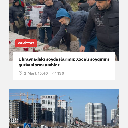
CƏMIYYƏT
Ukraynadakı soydaşlarımız Xocalı soyqırımı
qurbanlarını anıblar
2 Mart 15:40
199