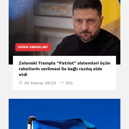
DÜNYA XƏBƏRLƏRI
Zelenski Trampla “Patriot” sistemləri üçün
raketlərin verilməsi ilə bağlı razılıq əldə
etdi
24 Yanvar 09:23
203