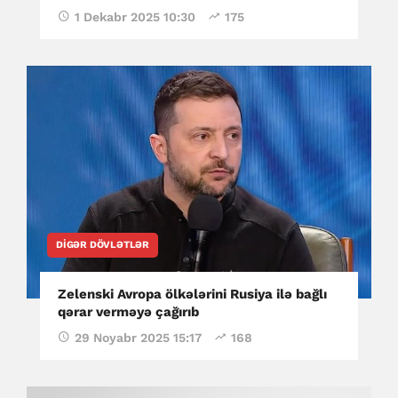
1 Dekabr 2025 10:30
175
DIGƏR DÖVLƏTLƏR
Zelenski Avropa ölkələrini Rusiya ilə bağlı
qərar verməyə çağırıb
29 Noyabr 2025 15:17
168