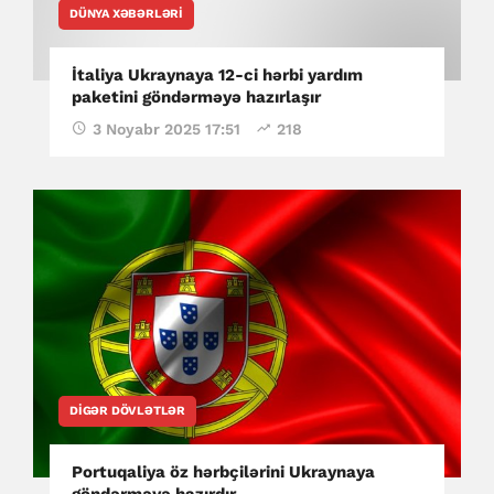
DÜNYA XƏBƏRLƏRI
İtaliya Ukraynaya 12-ci hərbi yardım
paketini göndərməyə hazırlaşır
3 Noyabr 2025 17:51
218
DIGƏR DÖVLƏTLƏR
Portuqaliya öz hərbçilərini Ukraynaya