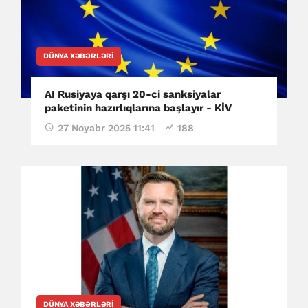
DÜNYA XƏBƏRLƏRI
AI Rusiyaya qarşı 20-ci sanksiyalar
paketinin hazırlıqlarına başlayır - KİV
27 Noyabr 2025 11:41
188
DÜNYA XƏBƏRLƏRI