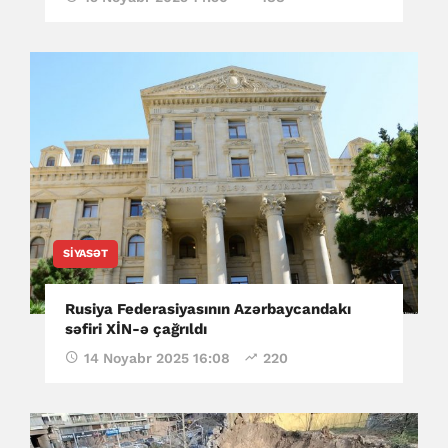
SIYASƏT
Rusiya Federasiyasının Azərbaycandakı
səfiri XİN-ə çağrıldı
14 Noyabr 2025 16:08
220