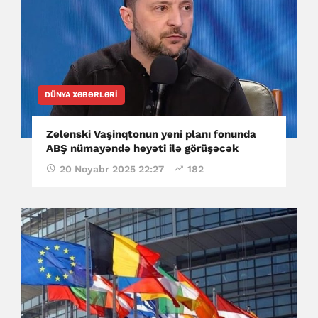
DÜNYA XƏBƏRLƏRI
Zelenski Vaşinqtonun yeni planı fonunda
ABŞ nümayəndə heyəti ilə görüşəcək
20 Noyabr 2025 22:27
182