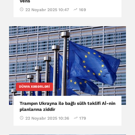
Vens
22 Noyabr 2025 10:47
169
DÜNYA XƏBƏRLƏRI
Trampın Ukrayna ilə bağlı sülh təklifi Aİ-nin
planlarına ziddir
22 Noyabr 2025 10:36
179