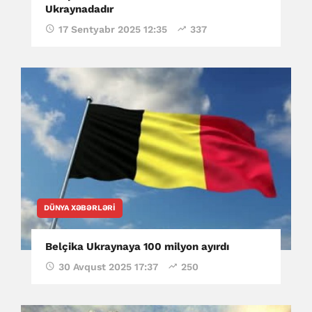
Ukraynadadır
17 Sentyabr 2025 12:35
337
DÜNYA XƏBƏRLƏRI
Belçika Ukraynaya 100 milyon ayırdı
30 Avqust 2025 17:37
250