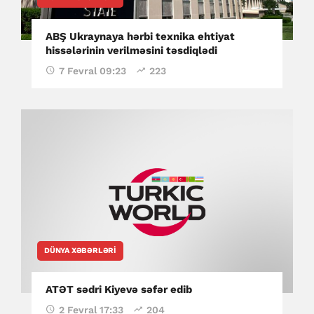
ABŞ Ukraynaya hərbi texnika ehtiyat
hissələrinin verilməsini təsdiqlədi
7 Fevral 09:23
223
DÜNYA XƏBƏRLƏRI
ATƏT sədri Kiyevə səfər edib
2 Fevral 17:33
204