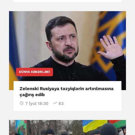
DÜNYA XƏBƏRLƏRI
Zelenski Rusiyaya təzyiqlərin artırılmasına
çağırış edib
7 İyul 18:30
83