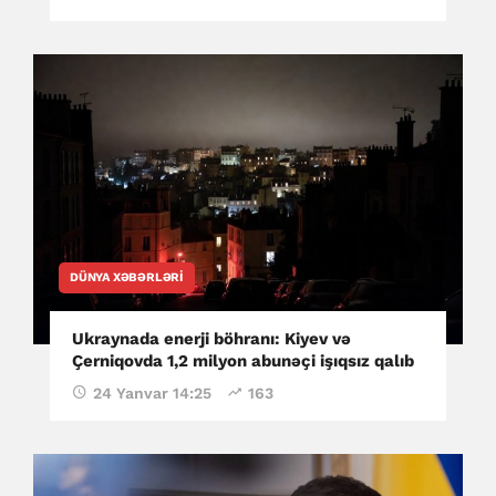
DÜNYA XƏBƏRLƏRI
Ukraynada enerji böhranı: Kiyev və
Çerniqovda 1,2 milyon abunəçi işıqsız qalıb
24 Yanvar 14:25
163