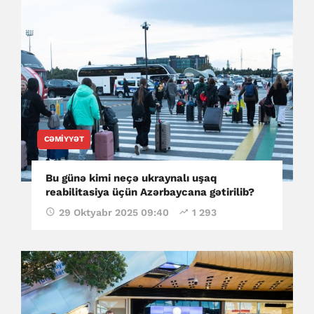
CƏMIYYƏT
Bu günə kimi neçə ukraynalı uşaq
reabilitasiya üçün Azərbaycana gətirilib?
29 Oktyabr 2025 09:40
1 293