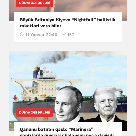
DÜNYA XƏBƏRLƏRI
Böyük Britaniya Kiyevə “Nightfall” ballistik
raketləri verə bilər
11 Yanvar 22:40
157
DÜNYA XƏBƏRLƏRI
Qanunu batıran qəsb: “Marinera”
dənizlərdə qüvvələr balansını necə dəyişdi