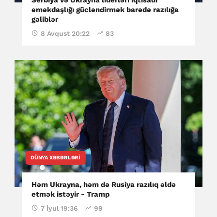
əməkdaşlığı gücləndirmək barədə razılığa
gəliblər
8 Avqust 20:22
83
DÜNYA XƏBƏRLƏRI
Həm Ukrayna, həm də Rusiya razılıq əldə
etmək istəyir - Tramp
7 İyul 19:36
99