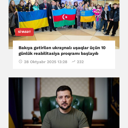
SIYASƏT
Bakıya gətirilən ukraynalı uşaqlar üçün 10
günlük reabilitasiya proqramı başlayıb
28 Oktyabr 2025 13:28
232