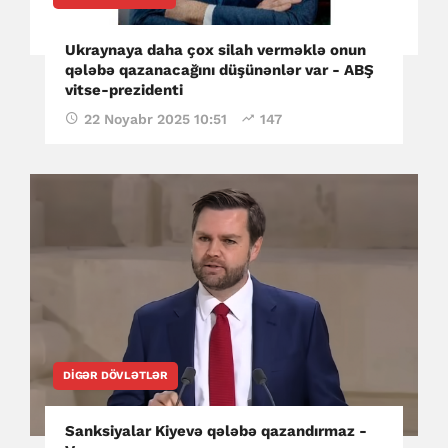
Ukraynaya daha çox silah verməklə onun
qələbə qazanacağını düşünənlər var - ABŞ
vitse-prezidenti
22 Noyabr 2025 10:51
147
DIGƏR DÖVLƏTLƏR
Sanksiyalar Kiyevə qələbə qazandırmaz -