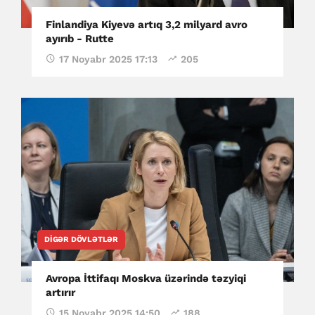
Finlandiya Kiyevə artıq 3,2 milyard avro
ayırıb - Rutte
17 Noyabr 2025 17:13
205
DIGƏR DÖVLƏTLƏR
Avropa İttifaqı Moskva üzərində təzyiqi
artırır
15 Noyabr 2025 14:50
188