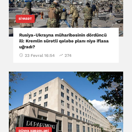
SIYASƏT
Rusiya-Ukrayna müharibəsinin dördüncü
ili: Kremlin sürətli qələbə planı niyə iflasa
uğradı?
23 Fevral 16:54
274
DÜNYA XƏBƏRLƏRI