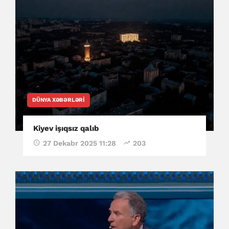
DÜNYA XƏBƏRLƏRI
Kiyev işıqsız qalıb
27 Dekabr 2025 11:28
203