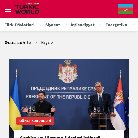
Türk Dövlətləri
Siyasət
İqtisadiyyat
Energetika
Əsas səhifə
Kiyev
DÜNYA XƏBƏRLƏRI
Serbiya və Ukrayna liderləri iqtisadi