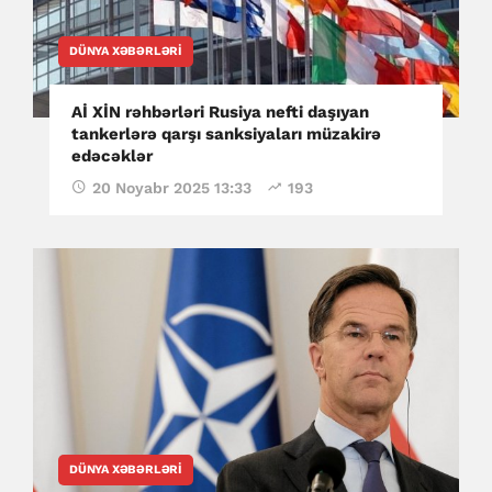
DÜNYA XƏBƏRLƏRI
Aİ XİN rəhbərləri Rusiya nefti daşıyan
tankerlərə qarşı sanksiyaları müzakirə
edəcəklər
20 Noyabr 2025 13:33
193
DÜNYA XƏBƏRLƏRI