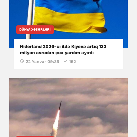
DÜNYA XƏBƏRLƏRI
Niderland 2026-cı ildə Kiyevə artıq 133
milyon avrodan çox yardım ayırdı
22 Yanvar 09:35
152