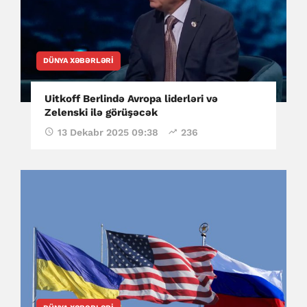
DÜNYA XƏBƏRLƏRI
Uitkoff Berlində Avropa liderləri və
Zelenski ilə görüşəcək
13 Dekabr 2025 09:38
236