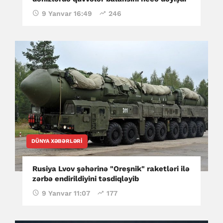
9 Yanvar 16:49
246
DÜNYA XƏBƏRLƏRI
Rusiya Lvov şəhərinə "Oreşnik" raketləri ilə
zərbə endirildiyini təsdiqləyib
9 Yanvar 11:07
177