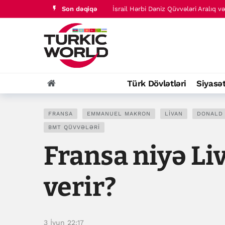
Son dəqiqə
İsrail Hərbi Dəniz Qüvvələri Aralıq v
İrana qarşı müharibə “çox yaxşı ged
Türk Dövlətləri
Siyasə
FRANSA
EMMANUEL MAKRON
LIVAN
DONALD
BMT QÜVVƏLƏRI
Fransa niyə Li
verir?
3 İyun 22:17