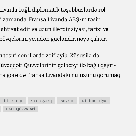
Livanla bağlı diplomatik təşəbbüslərdə rol
i zamanda, Fransa Livanda ABŞ-ın təsir
iyat edir və uzun illərdir siyasi, tarixi və
mövqelərini yenidən gücləndirməyə çalışır.
 təsiri son illərdə zəifləyib. Xüsusilə də
üvəqqəti Qüvvələrinin gələcəyi ilə bağlı qeyri-
 Buna görə də Fransa Livandakı nüfuzunu qorumaq
nald Tramp
Yaxın Şərq
Beyrut
Diplomatiya
BMT Qüvvələri