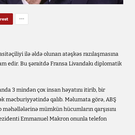
rest
asitəçiliyi ilə əldə olunan atəşkəs razılaşmasına
 edir. Bu şəraitdə Fransa Livandakı diplomatik
.
anda 3 mindən çox insan həyatını itirib, bir
mək məcburiyyətində qalıb. Məlumata görə, ABŞ
b məhəllələrinə mümkün hücumların qarşısını
rezidenti Emmanuel Makron onunla telefon