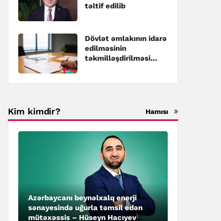
təltif edilib
Dövlət əmlakının idarə
edilməsinin
təkmilləşdirilməsi
üzrə Dövlət
Proqramına dəyişiklik
edilib
Kim kimdir?
Hamısı
Azərbaycanı beynəlxalq enerji
sənayesində uğurla təmsil edən
mütəxəssis – Hüseyn Hacıyev