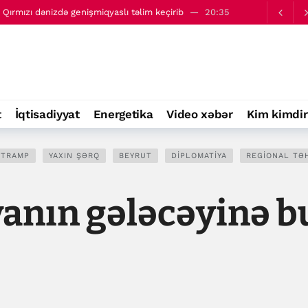
ə Qırmızı dənizdə genişmiqyaslı təlim keçirib
20:35
ir”- Tramp
21:58
t
İqtisadiyyat
Energetika
Video xəbər
Kim kimdir
 TRAMP
YAXIN ŞƏRQ
BEYRUT
DIPLOMATIYA
REGIONAL TƏ
vanın gələcəyinə 