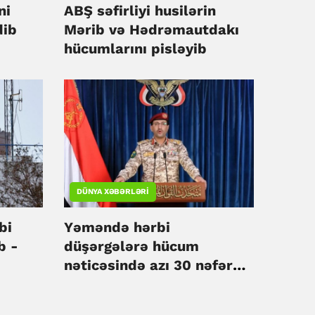
ni
ABŞ səfirliyi husilərin
dib
Mərib və Hədrəmautdakı
hücumlarını pisləyib
DÜNYA XƏBƏRLƏRI
bi
Yəməndə hərbi
b -
düşərgələrə hücum
nəticəsində azı 30 nəfər
ölüb