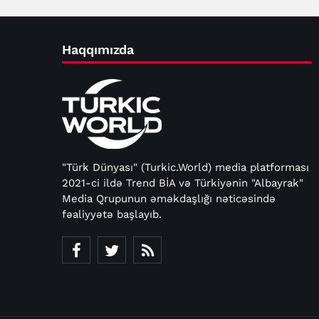
Haqqımızda
"Türk Dünyası" (Turkic.World) media platforması
2021-ci ildə Trend BİA və Türkiyənin "Albayrak"
Media Qrupunun əməkdaşlığı nəticəsində
fəaliyyətə başlayıb.