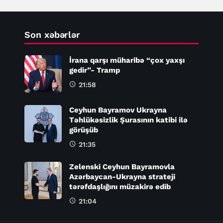
Son xəbərlər
İrana qarşı müharibə “çox yaxşı
gedir”- Tramp
21:58
Ceyhun Bayramov Ukrayna
Təhlükəsizlik Şurasının katibi ilə
görüşüb
21:35
Zelenski Ceyhun Bayramovla
Azərbaycan-Ukrayna strateji
tərəfdaşlığını müzakirə edib
21:04