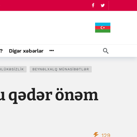
?
Digər xəbərlər
HLÜKƏSIZLIK
BEYNƏLXALQ MÜNASIBƏTLƏR
bu qədər önəm
129