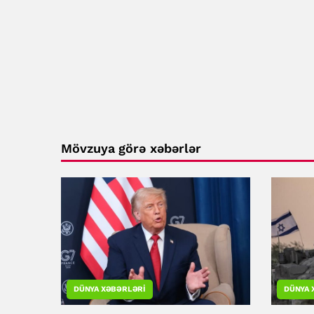
Mövzuya görə xəbərlər
DÜNYA XƏBƏRLƏRI
DÜNYA 