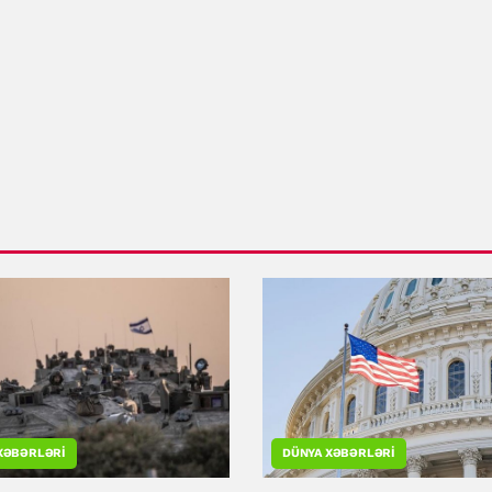
XƏBƏRLƏRI
DÜNYA XƏBƏRLƏRI