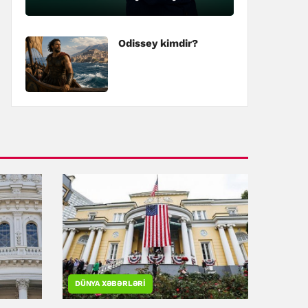
kimdir?
Odissey kimdir?
DÜNYA XƏBƏRLƏRI