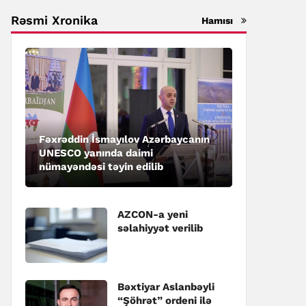
Rəsmi Xronika
Hamısı
Fəxrəddin İsmayılov Azərbaycanın
UNESCO yanında daimi
nümayəndəsi təyin edilib
AZCON-a yeni
səlahiyyət verilib
Bəxtiyar Aslanbəyli
“Şöhrət” ordeni ilə