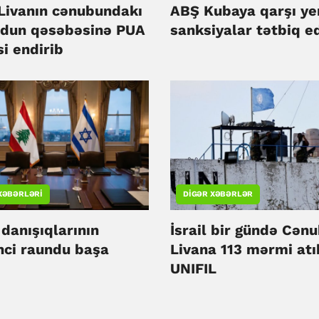
 Livanın cənubundakı
ABŞ Kubaya qarşı ye
dun qəsəbəsinə PUA
sanksiyalar tətbiq e
i endirib
XƏBƏRLƏRI
DIGƏR XƏBƏRLƏR
danışıqlarının
İsrail bir gündə Cənu
nci raundu başa
Livana 113 mərmi atı
UNIFIL