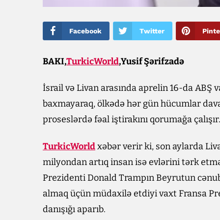
Facebook
Twitter
Pinte
BAKI,
TurkicWorld
,Yusif Şərifzadə
İsrail və Livan arasında aprelin 16-da ABŞ v
baxmayaraq, ölkədə hər gün hücumlar davam
proseslərdə fəal iştirakını qorumağa çalışır
TurkicWorld
xəbər verir ki, son aylarda Liv
milyondan artıq insan isə evlərini tərk et
Prezidenti Donald Trampın Beyrutun cənu
almaq üçün müdaxilə etdiyi vaxt Fransa P
danışığı aparıb.