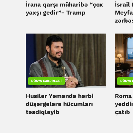
İrana qarşı müharibə “çox
İsrail
yaxşı gedir”- Tramp
Meyfa
zərbəs
DÜNYA XƏBƏRLƏRI
DÜNYA 
Husilər Yəməndə hərbi
Roma 
düşərgələrə hücumları
yeddi
təsdiqləyib
çatıb