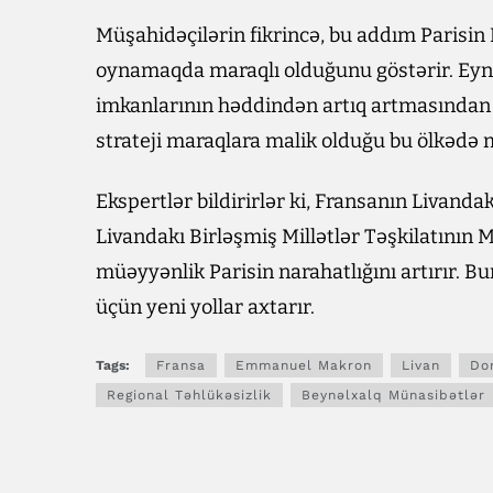
Müşahidəçilərin fikrincə, bu addım Parisin 
oynamaqda maraqlı olduğunu göstərir. Eyn
imkanlarının həddindən artıq artmasından eht
strateji maraqlara malik olduğu bu ölkədə 
Ekspertlər bildirirlər ki, Fransanın Livandakı
Livandakı Birləşmiş Millətlər Təşkilatının M
müəyyənlik Parisin narahatlığını artırır.
üçün yeni yollar axtarır.
Tags:
Fransa
Emmanuel Makron
Livan
Do
Regional Təhlükəsizlik
Beynəlxalq Münasibətlər