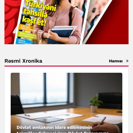
Rəsmi Xronika
Hamısı
Dövlət əmlakının idarə edilməsinin