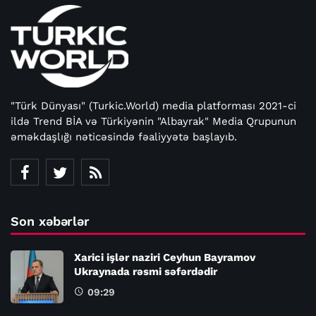
"Türk Dünyası" (Turkic.World) media platforması 2021-ci
ildə Trend BİA və Türkiyənin "Albayrak" Media Qrupunun
əməkdaşlığı nəticəsində fəaliyyətə başlayıb.
Son xəbərlər
Xarici işlər naziri Ceyhun Bayramov
Ukraynada rəsmi səfərdədir
09:29