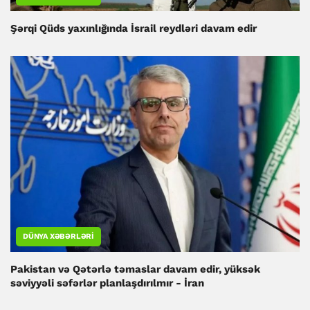
Şərqi Qüds yaxınlığında İsrail reydləri davam edir
DÜNYA XƏBƏRLƏRI
Pakistan və Qətərlə təmaslar davam edir, yüksək
səviyyəli səfərlər planlaşdırılmır - İran