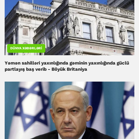
DÜNYA XƏBƏRLƏRI
Yəmən sahilləri yaxınlığında gəminin yaxınlığında güclü
partlayış baş verib - Böyük Britaniya