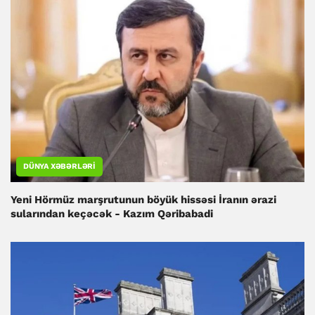
DÜNYA XƏBƏRLƏRI
Yeni Hörmüz marşrutunun böyük hissəsi İranın ərazi
sularından keçəcək - Kazım Qəribabadi