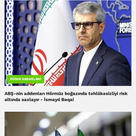
DÜNYA XƏBƏRLƏRI
ABŞ-nin addımları Hörmüz boğazında təhlükəsizliyi risk
altında saxlayır - İsmayıl Bəqai