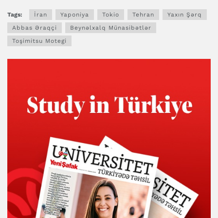
Tags:
İran
Yaponiya
Tokio
Tehran
Yaxın Şərq
Abbas Əraqçi
Beynəlxalq Münasibətlər
Toşimitsu Motegi