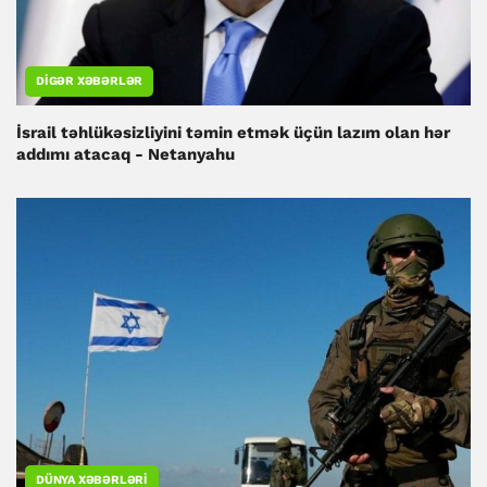
DIGƏR XƏBƏRLƏR
İsrail təhlükəsizliyini təmin etmək üçün lazım olan hər
addımı atacaq - Netanyahu
DÜNYA XƏBƏRLƏRI