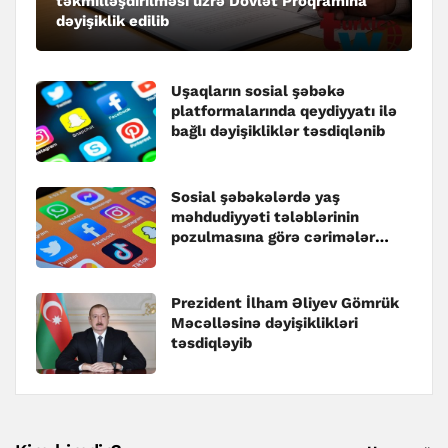
təkmilləşdirilməsi üzrə Dövlət Proqramına
dəyişiklik edilib
Uşaqların sosial şəbəkə
platformalarında qeydiyyatı ilə
bağlı dəyişikliklər təsdiqlənib
Sosial şəbəkələrdə yaş
məhdudiyyəti tələblərinin
pozulmasına görə cərimələr
müəyyənləşib
Prezident İlham Əliyev Gömrük
Məcəlləsinə dəyişiklikləri
təsdiqləyib