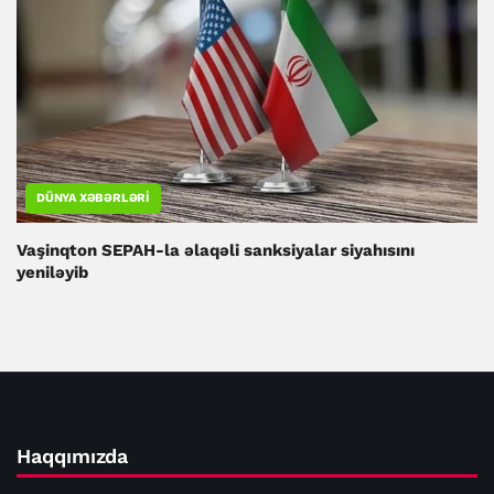
DÜNYA XƏBƏRLƏRI
Vaşinqton SEPAH-la əlaqəli sanksiyalar siyahısını
yeniləyib
Haqqımızda