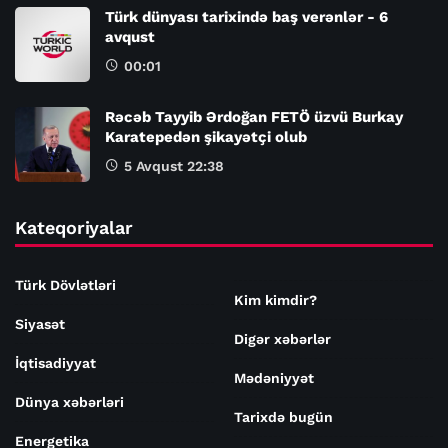
Türk dünyası tarixində baş verənlər - 6
avqust
00:01
Rəcəb Tayyib Ərdoğan FETÖ üzvü Burkay
Karatepedən şikayətçi olub
5 Avqust 22:38
Kateqoriyalar
Türk Dövlətləri
Kim kimdir?
Siyasət
Digər xəbərlər
İqtisadiyyat
Mədəniyyət
Dünya xəbərləri
Tarixdə bugün
Energetika