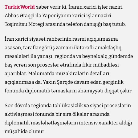
TurkicWorld
xəbər verir ki, İranın xarici işlər naziri
Abbas Əraqçi ilə Yaponiyanın xarici işlər naziri
Toşimitsu Motegi arasında telefon danışığı baş tutub.
İran xarici siyasət rəhbərinin rəsmi açıqlamasına
əsasən, tərəflər görüş zamanı ikitərəfli əməkdaşlıq
məsələləri ilə yanaşı, regionda və beynəlxalq gündəmdə
baş verən son proseslər ətrafında fikir mübadiləsi
aparıblar. Məlumatda müzakirələrin detalları
açıqlanmasa da, Yaxın Şərqdə davam edən gərginlik
fonunda diplomatik təmasların əhəmiyyəti diqqət çəkir.
Son dövrdə regionda təhlükəsizlik və siyasi proseslərin
aktivləşməsi fonunda bir sıra ölkələr arasında
diplomatik məsləhətləşmələrin intensiv xarakter aldığı
müşahidə olunur.