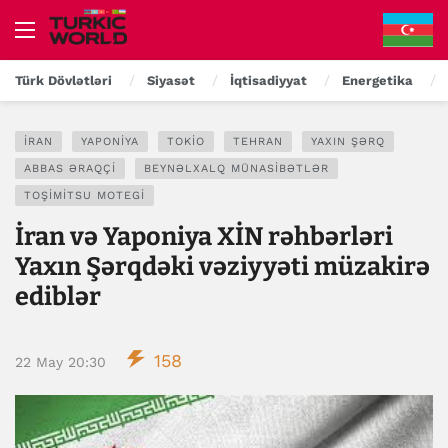
Türk Dövlətləri
Siyasət
İqtisadiyyat
Energetika
İRAN
YAPONIYA
TOKIO
TEHRAN
YAXIN ŞƏRQ
ABBAS ƏRAQÇI
BEYNƏLXALQ MÜNASIBƏTLƏR
TOŞIMITSU MOTEGI
İran və Yaponiya XİN rəhbərləri
Yaxın Şərqdəki vəziyyəti müzakirə
ediblər
158
22 May 20:30