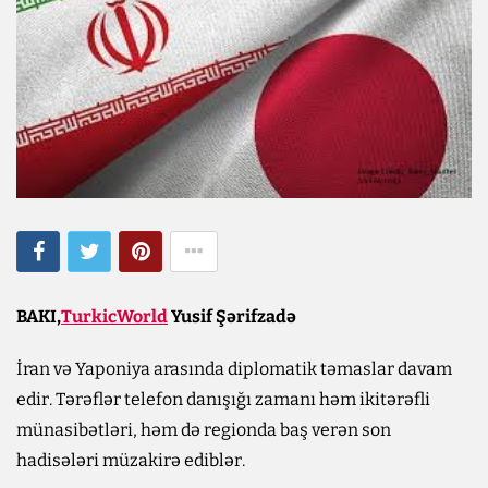
BAKI,
TurkicWorld
Yusif Şərifzadə
İran və Yaponiya arasında diplomatik təmaslar davam
edir. Tərəflər telefon danışığı zamanı həm ikitərəfli
münasibətləri, həm də regionda baş verən son
hadisələri müzakirə ediblər.