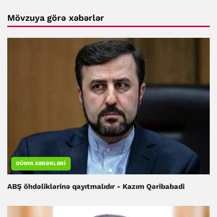
Mövzuya görə xəbərlər
DÜNYA XƏBƏRLƏRI
ABŞ öhdəliklərinə qayıtmalıdır - Kazım Qəribabadi