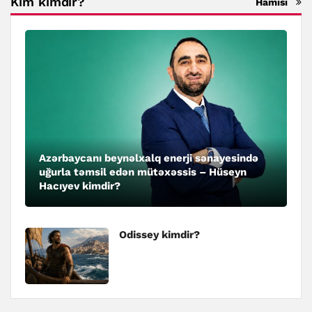
Kim kimdir?
Hamısı
Azərbaycanı beynəlxalq enerji sənayesində
uğurla təmsil edən mütəxəssis – Hüseyn
Hacıyev kimdir?
Odissey kimdir?