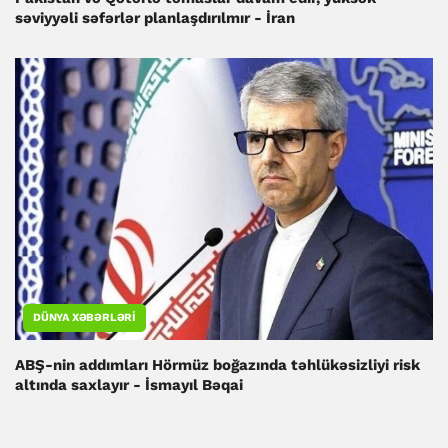
səviyyəli səfərlər planlaşdırılmır - İran
DÜNYA XƏBƏRLƏRI
ABŞ-nin addımları Hörmüz boğazında təhlükəsizliyi risk
altında saxlayır - İsmayıl Bəqai