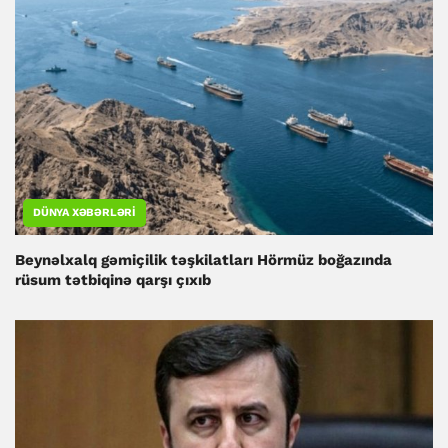
DÜNYA XƏBƏRLƏRI
Beynəlxalq gəmiçilik təşkilatları Hörmüz boğazında
rüsum tətbiqinə qarşı çıxıb