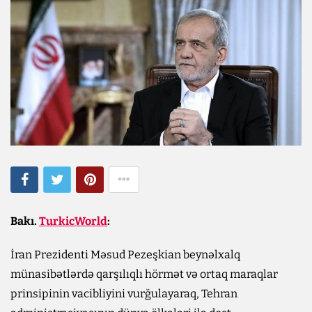
Bakı.
TurkicWorld
:
İran Prezidenti Məsud Pezeşkian beynəlxalq
münasibətlərdə qarşılıqlı hörmət və ortaq maraqlar
prinsipinin vacibliyini vurğulayaraq, Tehran