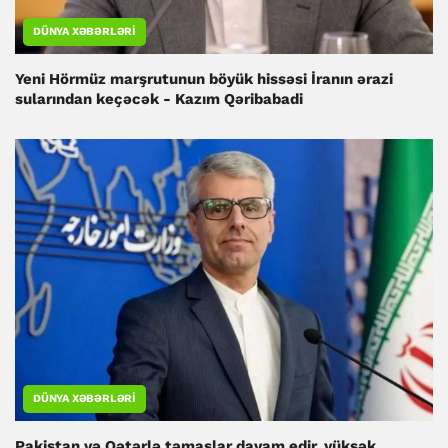
DÜNYA XƏBƏRLƏRI
Yeni Hörmüz marşrutunun böyük hissəsi İranın ərazi
sularından keçəcək - Kazım Qəribabadi
DÜNYA XƏBƏRLƏRI
Pakistan və Qətərlə təmaslar davam edir, yüksək