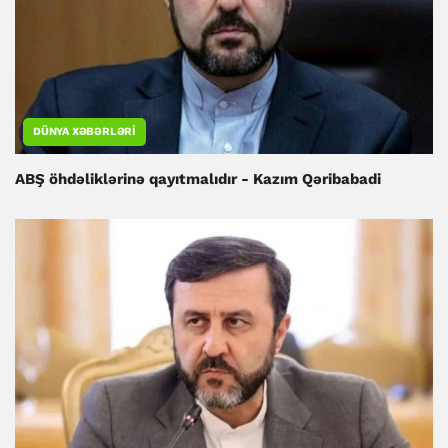
DÜNYA XƏBƏRLƏRI
ABŞ öhdəliklərinə qayıtmalıdır - Kazım Qəribabadi