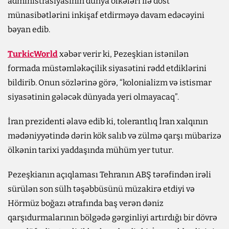
administrasiyasının dünya ölkələri ilə dost
münasibətlərini inkişaf etdirməyə davam edəcəyini
bəyan edib.
TurkicWorld
xəbər verir ki, Pezeşkian istənilən
formada müstəmləkəçilik siyasətini rədd etdiklərini
bildirib. Onun sözlərinə görə, “kolonializm və istismar
siyasətinin gələcək dünyada yeri olmayacaq”.
İran prezidenti əlavə edib ki, tolerantlıq İran xalqının
mədəniyyətində dərin kök salıb və zülmə qarşı mübarizə
ölkənin tarixi yaddaşında mühüm yer tutur.
Pezeşkianın açıqlaması Tehranın ABŞ tərəfindən irəli
sürülən son sülh təşəbbüsünü müzakirə etdiyi və
Hörmüz boğazı ətrafında baş verən dəniz
qarşıdurmalarının bölgədə gərginliyi artırdığı bir dövrə