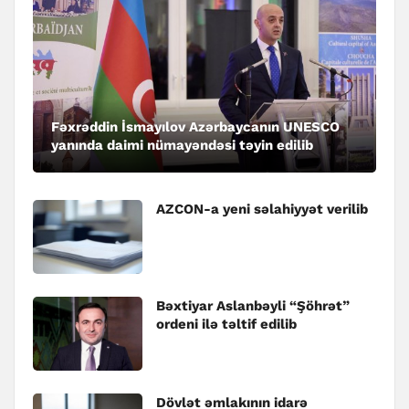
Fəxrəddin İsmayılov Azərbaycanın UNESCO
yanında daimi nümayəndəsi təyin edilib
AZCON-a yeni səlahiyyət verilib
Bəxtiyar Aslanbəyli “Şöhrət”
ordeni ilə təltif edilib
Dövlət əmlakının idarə