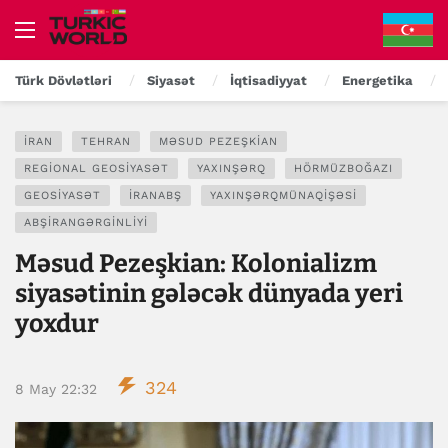
Türk Dövlətləri
Siyasət
İqtisadiyyat
Energetika
İRAN
TEHRAN
MƏSUD PEZEŞKIAN
REGIONAL GEOSIYASƏT
YAXINŞƏRQ
HÖRMÜZBOĞAZI
GEOSIYASƏT
İRANABŞ
YAXINŞƏRQMÜNAQIŞƏSI
ABŞİRANGƏRGINLIYI
Məsud Pezeşkian: Kolonializm
siyasətinin gələcək dünyada yeri
yoxdur
324
8 May 22:32