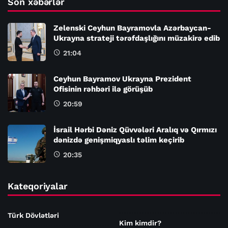
Son xəbərlər
Zelenski Ceyhun Bayramovla Azərbaycan-
Ukrayna strateji tərəfdaşlığını müzakirə edib
21:04
Ceyhun Bayramov Ukrayna Prezident
Ofisinin rəhbəri ilə görüşüb
20:59
İsrail Hərbi Dəniz Qüvvələri Aralıq və Qırmızı
dənizdə genişmiqyaslı təlim keçirib
20:35
Kateqoriyalar
Türk Dövlətləri
Kim kimdir?