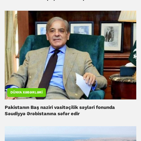
DÜNYA XƏBƏRLƏRI
Pakistanın Baş naziri vasitəçilik səyləri fonunda
Səudiyyə Ərəbistanına səfər edir