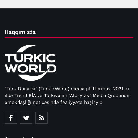
Haqqımızda
"Türk Dünyası" (Turkic.World) media platforması 2021-ci
ildə Trend BİA və Türkiyənin "Albayrak" Media Qrupunun
əməkdaşlığı nəticəsində fəaliyyətə başlayıb.