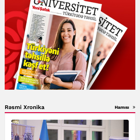
Rəsmi Xronika
Hamısı