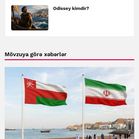
Odissey kimdir?
Mövzuya görə xəbərlər