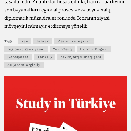
təsadüf edir. Analitiklər hesab edir ki, İran rəhbərliyinin
son bəyanatları regional proseslər və beynəlxalq
diplomatik müzakirələr fonunda Tehranın siyasi
mövqeyini nümayiş etdirməyə yönəlib.
Tags:
İran
Tehran
Məsud Pezeşkian
regional geosiyasət
YaxınŞərq
HörmüzBoğazı
Geosiyasət
İranABŞ
YaxınŞərqMünaqişəsi
ABŞİranGərginliyi