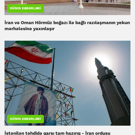
DÜNYA XƏBƏRLƏRI
İran və Oman Hörmüz boğazı ilə bağlı razılaşmanın yekun
mərhələsinə yaxınlaşır
DÜNYA XƏBƏRLƏRI
İstənilən təhdidə qarşı tam hazırıq - İran ordusu