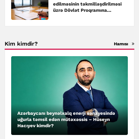
edilməsinin təkmilləşdirilməsi
üzrə Dövlət Proqramına
dəyişiklik edilib
Kim kimdir?
Hamısı
Azərbaycanı beynəlxalq enerji sənayesində
uğurla təmsil edən mütəxəssis – Hüseyn
Hacıyev kimdir?