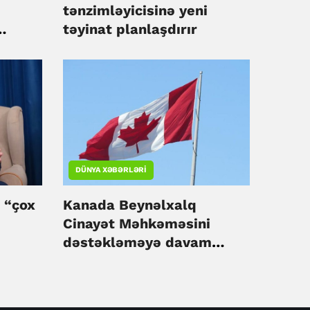
tənzimləyicisinə yeni
təyinat planlaşdırır
DÜNYA XƏBƏRLƏRI
 “çox
Kanada Beynəlxalq
Cinayət Məhkəməsini
dəstəkləməyə davam
edəcək