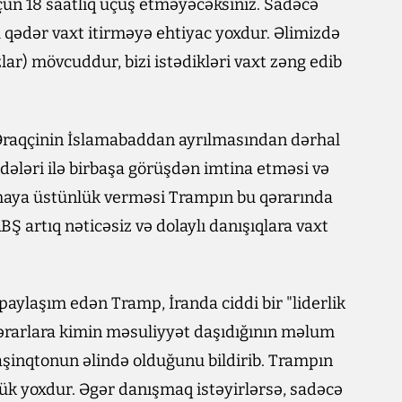
ün 18 saatlıq uçuş etməyəcəksiniz. Sadəcə
qədər vaxt itirməyə ehtiyac yoxdur. Əlimizdə
zlar) mövcuddur, bizi istədikləri vaxt zəng edib
s Əraqçinin İslamabaddan ayrılmasından dərhal
dələri ilə birbaşa görüşdən imtina etməsi və
aşmaya üstünlük verməsi Trampın bu qərarında
BŞ artıq nəticəsiz və dolaylı danışıqlara vaxt
ylaşım edən Tramp, İranda ciddi bir "liderlik
 qərarlara kimin məsuliyyət daşıdığının məlum
Vaşinqtonun əlində olduğunu bildirib. Trampın
nlük yoxdur. Əgər danışmaq istəyirlərsə, sadəcə