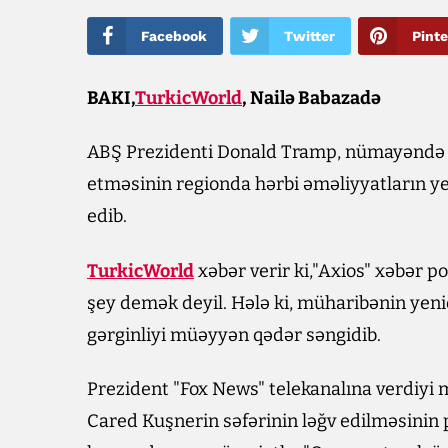
Facebook
Twitter
Pinte
BAKI,
TurkicWorld
, Nailə Babazadə
ABŞ Prezidenti Donald Tramp, nümayəndə h
etməsinin regionda hərbi əməliyyatların y
edib.
TurkicWorld
xəbər verir ki,"Axios" xəbər po
şey demək deyil. Hələ ki, müharibənin ye
gərginliyi müəyyən qədər səngidib.
Prezident "Fox News" telekanalına verdiyi m
Cared Kuşnerin səfərinin ləğv edilməsinin