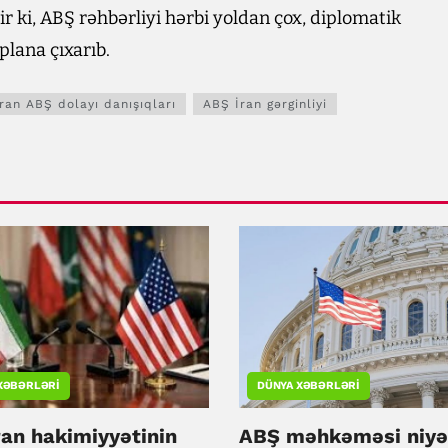
ir ki, ABŞ rəhbərliyi hərbi yoldan çox, diplomatik
plana çıxarıb.
İran ABŞ dolayı danışıqları
ABŞ İran gərginliyi
XƏBƏRLƏRI
DÜNYA XƏBƏRLƏRI
ran hakimiyyətinin
ABŞ məhkəməsi niyə