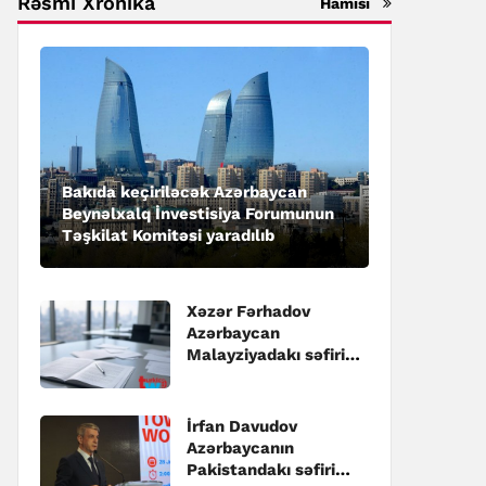
Rəsmi Xronika
Hamısı
Bakıda keçiriləcək Azərbaycan
Beynəlxalq İnvestisiya Forumunun
Təşkilat Komitəsi yaradılıb
Xəzər Fərhadov
Azərbaycan
Malayziyadakı səfiri
təyin edilib
İrfan Davudov
Azərbaycanın
Pakistandakı səfiri