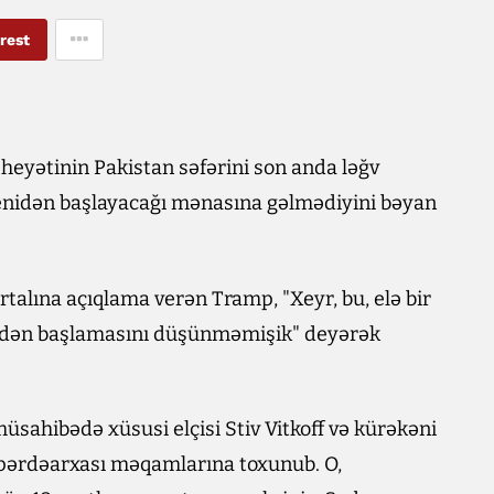
rest
eyətinin Pakistan səfərini son anda ləğv
enidən başlayacağı mənasına gəlmədiyini bəyan
rtalına açıqlama verən Tramp, "Xeyr, bu, elə bir
nidən başlamasını düşünməmişik" deyərək
üsahibədə xüsusi elçisi Stiv Vitkoff və kürəkəni
 pərdəarxası məqamlarına toxunub. O,