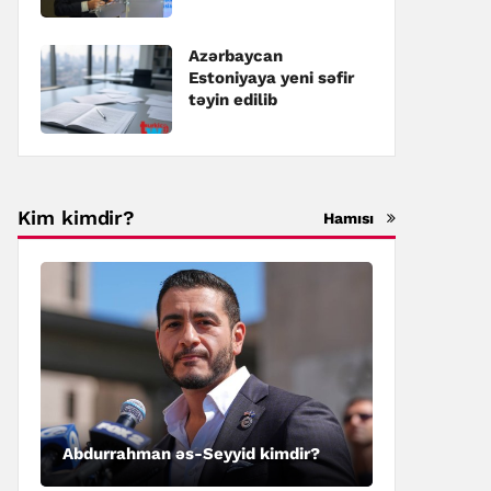
təyin edilib
Azərbaycan
Estoniyaya yeni səfir
təyin edilib
Kim kimdir?
Hamısı
Abdurrahman əs-Seyyid kimdir?