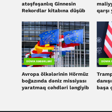
atəşfəşanlıq Ginnesin
maliy
Rekordlar kitabına düşüb
qarşı 
edib
DÜNYA XƏBƏRLƏRI
DÜNYA 
Avropa ölkələrinin Hörmüz
Tramp
boğazında dəniz missiyası
danışı
yaratmaq cəhdləri ləngiyib
başa ç