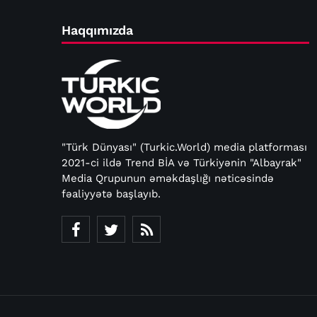
Haqqımızda
"Türk Dünyası" (Turkic.World) media platforması
2021-ci ildə Trend BİA və Türkiyənin "Albayrak"
Media Qrupunun əməkdaşlığı nəticəsində
fəaliyyətə başlayıb.