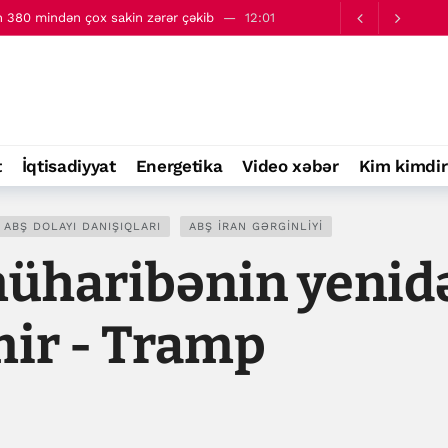
ən 380 mindən çox sakin zərər çəkib
12:01
12:20
t
İqtisadiyyat
Energetika
Video xəbər
Kim kimdir
 ABŞ DOLAYI DANIŞIQLARI
ABŞ İRAN GƏRGINLIYI
müharibənin yenid
ir - Tramp