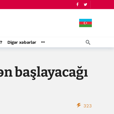
?
Digər xəbərlər
ən başlayacağı
323