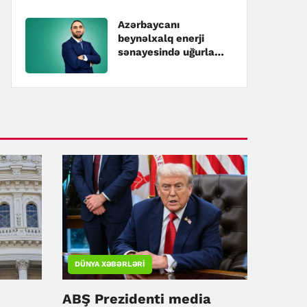
Azərbaycanı
beynəlxalq enerji
sənayesində uğurla
təmsil edən
mütəxəssis – Hüseyn
Hacıyev kimdir?
DÜNYA XƏBƏRLƏRI
ABŞ Prezidenti media