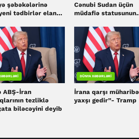
yə şəbəkələrinə
Cənubi Sudan üçün
yeni tədbirlər elan
müdafiə statusunun
ləğvinə icazə verib?
XƏBƏRLƏRI
DÜNYA XƏBƏRLƏRI
 ABŞ-İran
İrana qarşı müharibə
qlarının tezliklə
yaxşı gedir”- Tramp
ata biləcəyini deyib