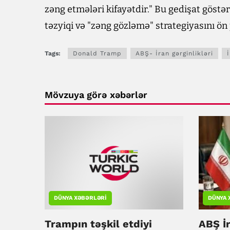
zəng etmələri kifayətdir." Bu gedişat göstər
təzyiqi və "zəng gözləmə" strategiyasını ön 
Tags:
Donald Tramp
ABŞ- İran gərginlikləri
Mövzuya görə xəbərlər
DÜNYA XƏBƏRLƏRI
DÜNYA 
Trampın təşkil etdiyi
ABŞ İ