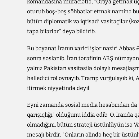
komandasına müraciətlə, "Oraya getmək üç
oturub boş-boş söhbətlər etmək naminə bu 
bütün diplomatik və iqtisadi vasitəçilər (ko
tapa bilərlər" deyə bildirib.
Bu bəyanat İranın xarici işlər naziri Abba
sonra səslənib. İran tərəfinin ABŞ nümayən
yalnız Pakistan vasitəsilə dolaylı mesajl
həlledici rol oynayıb. Tramp vurğulayıb ki, A
itirmək niyyətində deyil.
Eyni zamanda sosial media hesabından da pa
qarışıqlığı" olduğunu iddia edib. O, İranda
olmadığını, bütün strateji üstünlüyün isə 
mesajı birdir: "Onların əlində heç bir üstü