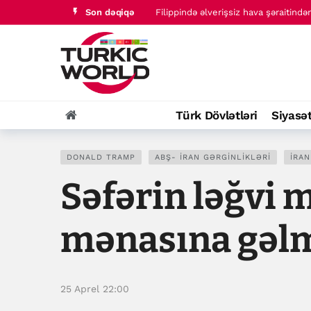
Filippində əlverişsiz hava şəraitind
Son dəqiqə
Abdurrahman əs-Seyyid kimdir?
Türk Dövlətləri
Siyasə
DONALD TRAMP
ABŞ- İRAN GƏRGINLIKLƏRI
İRAN
Səfərin ləğvi 
mənasına gəlm
25 Aprel 22:00