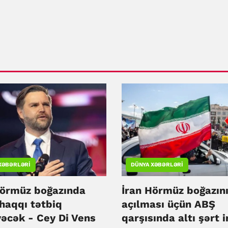
XƏBƏRLƏRI
DÜNYA XƏBƏRLƏRI
Hörmüz boğazında
İran Hörmüz boğazın
haqqı tətbiq
açılması üçün ABŞ
əcək - Cey Di Vens
qarşısında altı şərt i