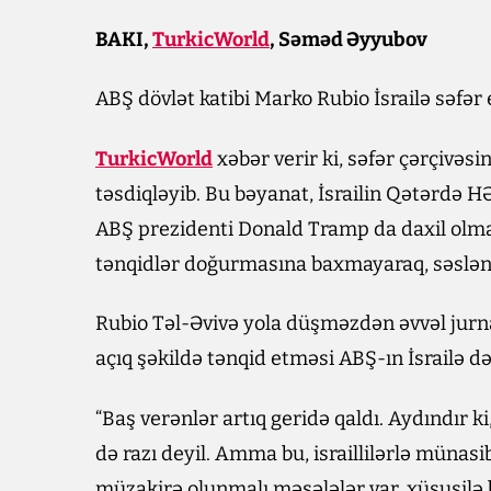
BAKI,
TurkicWorld
, Səməd Əyyubov
ABŞ dövlət katibi Marko Rubio İsrailə səfər 
TurkicWorld
xəbər verir ki, səfər çərçivəsi
təsdiqləyib. Bu bəyanat, İsrailin Qətərdə H
ABŞ prezidenti Donald Tramp da daxil olmaq
tənqidlər doğurmasına baxmayaraq, səslən
Rubio Təl-Əvivə yola düşməzdən əvvəl jurnal
açıq şəkildə tənqid etməsi ABŞ-ın İsrailə 
“Baş verənlər artıq geridə qaldı. Aydındır 
də razı deyil. Amma bu, israillilərlə müna
müzakirə olunmalı məsələlər var, xüsusilə 