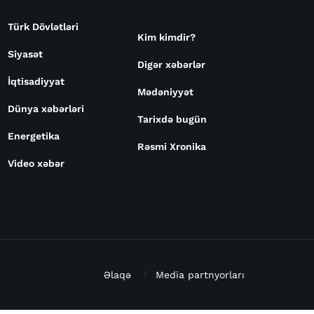
Türk Dövlətləri
Kim kimdir?
Siyasət
Digər xəbərlər
İqtisadiyyat
Mədəniyyət
Dünya xəbərləri
Tarixdə bugün
Energetika
Rəsmi Xronika
Video xəbər
Əlaqə
Media partnyorları