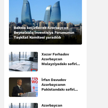
Bakıda keçiriləcək Azərbaycan
Beynəlxalq İnvestisiya Forumunun
Təşkilat Komitəsi yaradılıb
Xəzər Fərhadov
Azərbaycan
Malayziyadakı səfiri
təyin edilib
İrfan Davudov
Azərbaycanın
Pakistandakı səfiri
təyin edilib
Azərbaycan