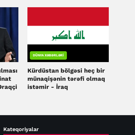
Pentaqon
DÜNYA XƏBƏRLƏRI
ılması
Kürdüstan bölgəsi heç bir
inat
münaqişənin tərəfi olmaq
Əraqçi
istəmir - İraq
Kateqoriyalar