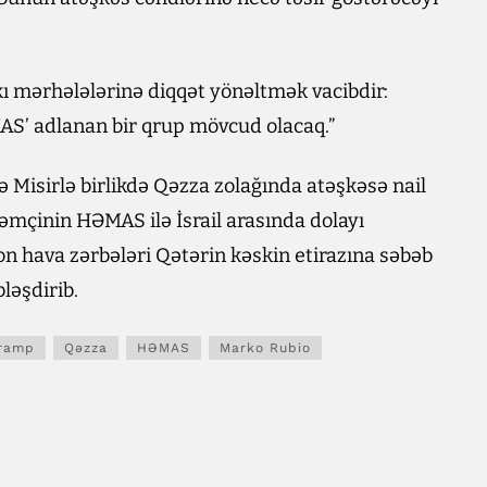
ı mərhələlərinə diqqət yönəltmək vacibdir:
AS’ adlanan bir qrup mövcud olacaq.”
Misirlə birlikdə Qəzza zolağında atəşkəsə nail
əmçinin HƏMAS ilə İsrail arasında dolayı
 son hava zərbələri Qətərin kəskin etirazına səbəb
ləşdirib.
Tramp
Qəzza
HƏMAS
Marko Rubio