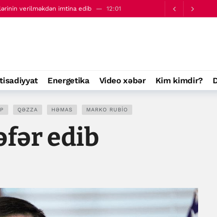
lərinin verilməkdən imtina edib
12:01
 qarşı birləşməyə çağırıb
14:10
tisadiyyat
Energetika
Video xəbər
Kim kimdir?
D
P
QƏZZA
HƏMAS
MARKO RUBIO
əfər edib