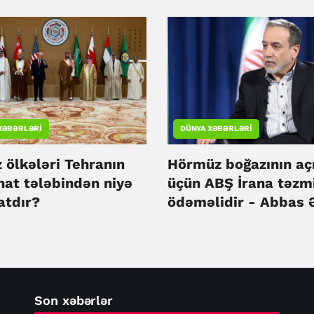
sürüb
XƏBƏRLƏRI
DÜNYA XƏBƏRLƏRI
 ölkələri Tehranın
Hörmüz boğazının aç
nat tələbindən niyə
üçün ABŞ İrana təzm
atdır?
ödəməlidir - Abbas 
Son xəbərlər