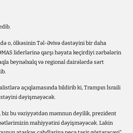
edib.
ndə o, ölkəsinin Təl-Əvivə dəstəyini bir daha
ƏMAS liderlərinə qarşı həyata keçirdiyi zərbələrin
la beynəlxalq və regional dairələrdə sərt
ib.
istlərə açıqlamasında bildirib ki, Trampın İsraili
dəstəyini dəyişməyəcək.
ki, biz bu vəziyyətdən məmnun deyilik, prezident
sibətlərimizin mahiyyətini dəyişməyəcək. Lakin
bunun atəşkəs cəhdlərinə necə təsir göstərəcəyi”