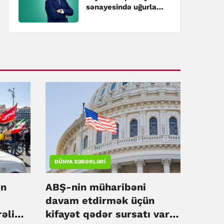
sənayesində uğurla
təmsil edən
mütəxəssis – Hüseyn
Hacıyev kimdir?
DÜNYA XƏBƏRLƏRI
ın
ABŞ-nin müharibəni
davam etdirmək üçün
rəli
kifayət qədər sursatı var -