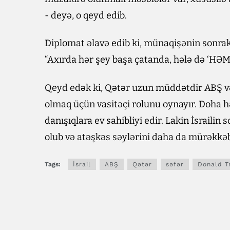
- deyə, o qeyd edib.
Diplomat əlavə edib ki, münaqişənin sonrak
“Axırda hər şey başa çatanda, hələ də ‘HƏM
Qeyd edək ki, Qətər uzun müddətdir ABŞ və 
olmaq üçün vasitəçi rolunu oynayır. Doha h
danışıqlara ev sahibliyi edir. Lakin İsrailin
olub və atəşkəs səylərini daha da mürəkkəb
Tags:
İsrail
ABŞ
Qətər
səfər
Donald 