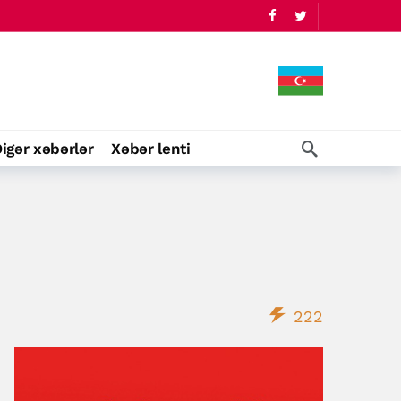
igər xəbərlər
Xəbər lenti
222