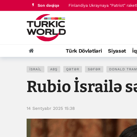
Finlandiya Ukraynaya "Patriot" raket
Son dəqiqə
Pakistan müsəlman ölkələrini İsrailə
Türk Dövlətləri
Siyasət
İq
İSRAIL
ABŞ
QƏTƏR
SƏFƏR
DONALD TRAM
Rubio İsrailə s
14 Sentyabr 2025 15:38