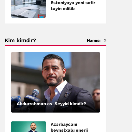
Estoniyaya yeni səfir
təyin edilib
Kim kimdir?
Hamısı
Abdurrahman əs-Seyyid kimdir?
Azərbaycanı
beynəlxalq enerji