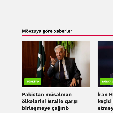
Mövzuya görə xəbərlər
TÜRKIYƏ
DÜNYA 
Pakistan müsəlman
İran 
ölkələrini İsrailə qarşı
keçid 
birləşməyə çağırıb
etməy