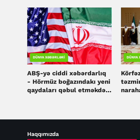
DÜNYA XƏBƏRLƏRI
DÜNYA 
ABŞ-yə ciddi xəbərdarlıq
Körfəz
- Hörmüz boğazındakı yeni
təzmi
qaydaları qəbul etməkdən
narah
başqa yol yoxdur
Haqqımızda