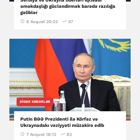
əməkdaşlığı gücləndirmək barədə razılığa
gəliblər
8 Avqust 20:22
47
DIGƏR XƏBƏRLƏR
Putin BƏƏ Prezidenti ilə Körfəz və
Ukraynadakı vəziyyəti müzakirə edib
7 Avqust 18:12
82