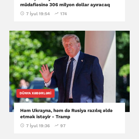
müdafiəsinə 306 milyon dollar ayıracaq
7 İyul 19:54
174
DÜNYA XƏBƏRLƏRI
Həm Ukrayna, həm də Rusiya razılıq əldə
etmək istəyir - Tramp
7 İyul 19:36
97