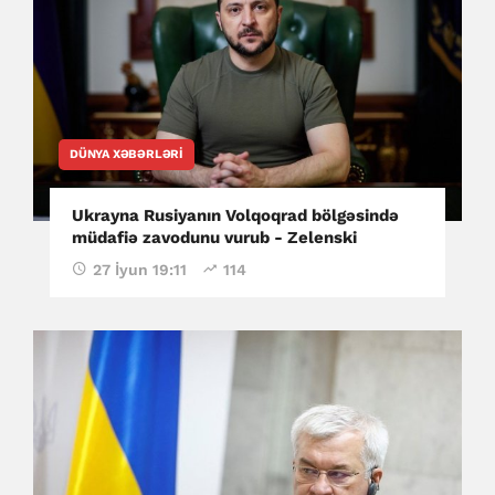
DÜNYA XƏBƏRLƏRI
Ukrayna Rusiyanın Volqoqrad bölgəsində
müdafiə zavodunu vurub - Zelenski
27 İyun 19:11
114