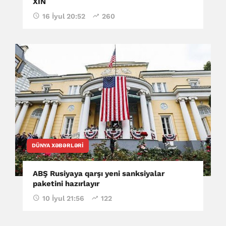
XİN
16 İyul 20:52
260
DÜNYA XƏBƏRLƏRI
ABŞ Rusiyaya qarşı yeni sanksiyalar
paketini hazırlayır
10 İyul 21:56
122