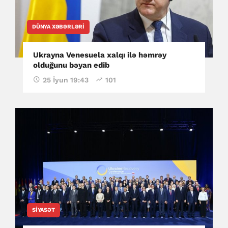
DÜNYA XƏBƏRLƏRI
Ukrayna Venesuela xalqı ilə həmrəy
olduğunu bəyan edib
25 İyun 19:43
101
SIYASƏT