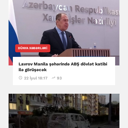
DÜNYA XƏBƏRLƏRI
Lavrov Manila şəhərində ABŞ dövlət katibi
ilə görüşəcək
22 İyul 18:17
93