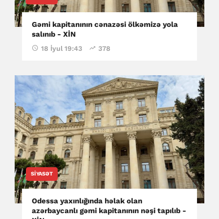
Gəmi kapitanının cənazəsi ölkəmizə yola
salınıb - XİN
18 İyul 19:43
378
SIYASƏT
Odessa yaxınlığında həlak olan
azərbaycanlı gəmi kapitanının nəşi tapılıb -