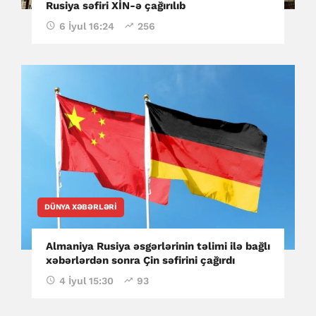
Rusiya səfiri XİN-ə çağırılıb
6 İyul 16:24
256
DÜNYA XƏBƏRLƏRI
Almaniya Rusiya əsgərlərinin təlimi ilə bağlı
xəbərlərdən sonra Çin səfirini çağırdı
4 İyul 15:30
93