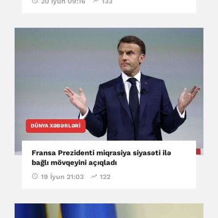
20 İyun 09:16
133
DÜNYA XƏBƏRLƏRI
Fransa Prezidenti miqrasiya siyasəti ilə
bağlı mövqeyini açıqladı
19 İyun 21:03
122