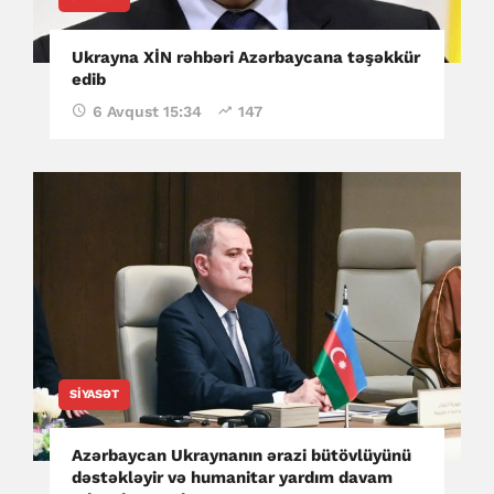
Ukrayna XİN rəhbəri Azərbaycana təşəkkür
edib
6 Avqust 15:34
147
SIYASƏT
Azərbaycan Ukraynanın ərazi bütövlüyünü
dəstəkləyir və humanitar yardım davam