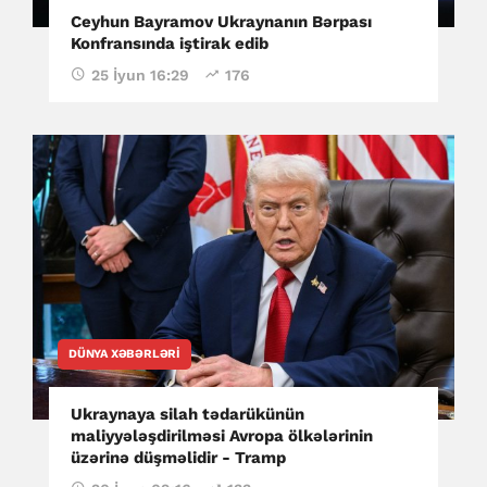
Ceyhun Bayramov Ukraynanın Bərpası
Konfransında iştirak edib
25 İyun 16:29
176
DÜNYA XƏBƏRLƏRI
Ukraynaya silah tədarükünün
maliyyələşdirilməsi Avropa ölkələrinin
üzərinə düşməlidir - Tramp