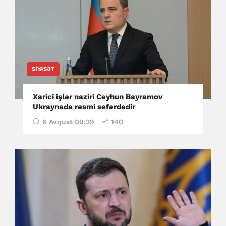
SIYASƏT
Xarici işlər naziri Ceyhun Bayramov
Ukraynada rəsmi səfərdədir
6 Avqust 09:29
140