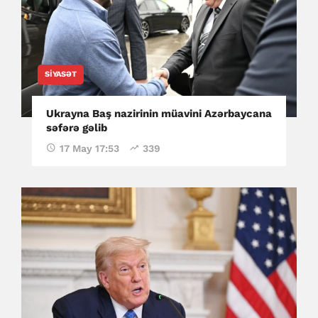
SIYASƏT
Ukrayna Baş nazirinin müavini Azərbaycana
səfərə gəlib
17 May 17:53
339