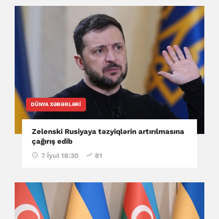
DÜNYA XƏBƏRLƏRI
Zelenski Rusiyaya təzyiqlərin artırılmasına
çağırış edib
7 İyul 18:30
81