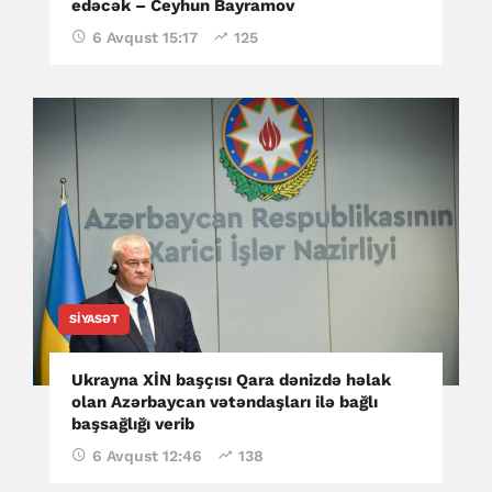
edəcək – Ceyhun Bayramov
6 Avqust 15:17
125
SIYASƏT
Ukrayna XİN başçısı Qara dənizdə həlak
olan Azərbaycan vətəndaşları ilə bağlı
başsağlığı verib
6 Avqust 12:46
138