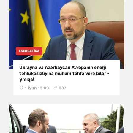
ENERGETIKA
Ukrayna və Azərbaycan Avropanın enerji
təhlükəsizliyinə mühüm töhfə verə bilər -
Şmıqal
1 İyun 19:09
987