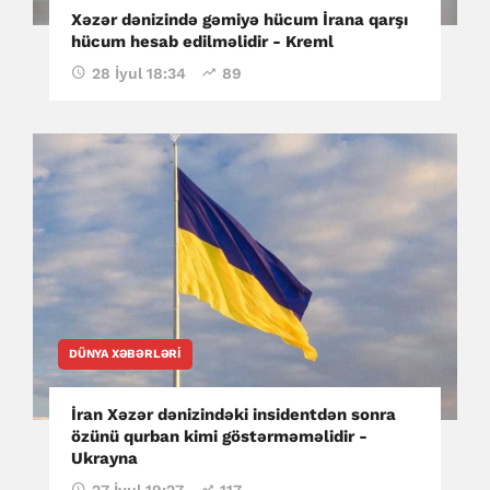
Xəzər dənizində gəmiyə hücum İrana qarşı
hücum hesab edilməlidir - Kreml
28 İyul 18:34
89
DÜNYA XƏBƏRLƏRI
İran Xəzər dənizindəki insidentdən sonra
özünü qurban kimi göstərməməlidir -
Ukrayna
27 İyul 19:27
117