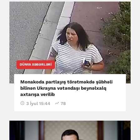
DÜNYA XƏBƏRLƏRI
Monakoda partlayış törətməkdə şübhəli
bilinən Ukrayna vətəndaşı beynəlxalq
axtarışa verilib
3 İyul 15:44
78