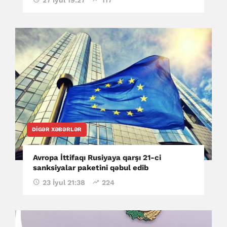
DIGƏR XƏBƏRLƏR
Avropa İttifaqı Rusiyaya qarşı 21-ci
sanksiyalar paketini qəbul edib
23 İyul 21:38
224