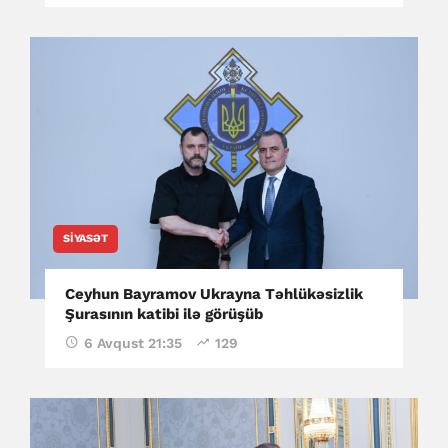
SIYASƏT
Ceyhun Bayramov Ukrayna Təhlükəsizlik
Şurasının katibi ilə görüşüb
6 Avqust 21:35
129