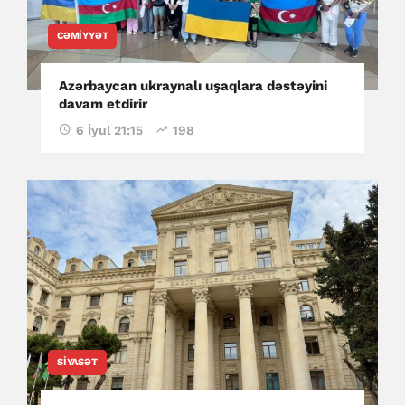
CƏMIYYƏT
Azərbaycan ukraynalı uşaqlara dəstəyini
davam etdirir
6 İyul 21:15
198
SIYASƏT