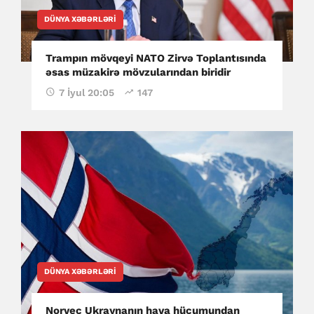
DÜNYA XƏBƏRLƏRI
Trampın mövqeyi NATO Zirvə Toplantısında
əsas müzakirə mövzularından biridir
7 İyul 20:05
147
DÜNYA XƏBƏRLƏRI
Norveç Ukraynanın hava hücumundan