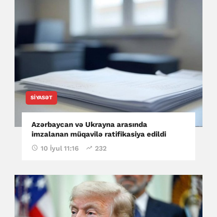
SIYASƏT
Azərbaycan və Ukrayna arasında
imzalanan müqavilə ratifikasiya edildi
10 İyul 11:16
232