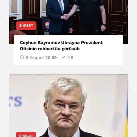
SIYASƏT
Ceyhun Bayramov Ukrayna Prezident
Ofisinin rəhbəri ilə görüşüb
6 Avqust 20:59
118
SIYASƏT