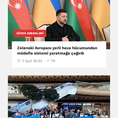
DÜNYA XƏBƏRLƏRI
Zelenski Avropanı yerli hava hücumundan
müdafiə sistemi yaratmağa çağırıb
7 İyul 18:23
79