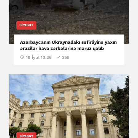
SIYASƏT
Azərbaycanın Ukraynadakı səfirliyinə yaxın
ərazilər hava zərbələrinə məruz qalıb
19 İyul 10:36
359
SIYASƏT