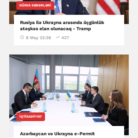
DÜNYA XƏBƏRLƏRI
Rusiya ilə Ukrayna arasında üçgünlük
atəşkəs elan olunacaq - Tramp
8 May 22:38
427
İQTISADIYYAT
Azərbaycan və Ukrayna e-Permit