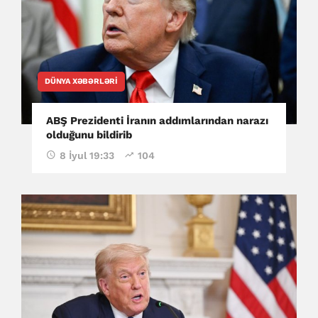
DÜNYA XƏBƏRLƏRI
ABŞ Prezidenti İranın addımlarından narazı
olduğunu bildirib
8 İyul 19:33
104