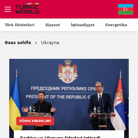
Türk Dövlətləri
Siyasət
İqtisadiyyat
Energetika
Əsas səhifə
Ukrayna
DÜNYA XƏBƏRLƏRI
Serbiya və Ukrayna liderləri iqtisadi