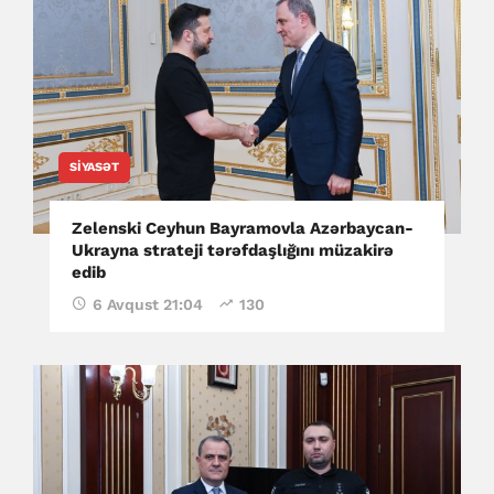
SIYASƏT
Zelenski Ceyhun Bayramovla Azərbaycan-
Ukrayna strateji tərəfdaşlığını müzakirə
edib
6 Avqust 21:04
130