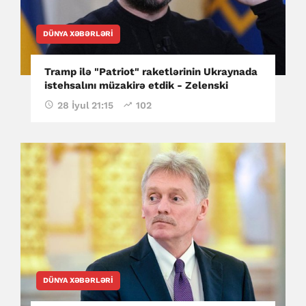
DÜNYA XƏBƏRLƏRI
Tramp ilə "Patriot" raketlərinin Ukraynada
istehsalını müzakirə etdik - Zelenski
28 İyul 21:15
102
DÜNYA XƏBƏRLƏRI