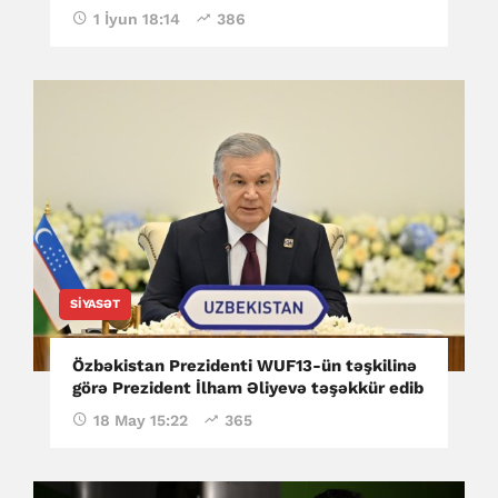
1 İyun 18:14
386
SIYASƏT
Özbəkistan Prezidenti WUF13-ün təşkilinə
görə Prezident İlham Əliyevə təşəkkür edib
18 May 15:22
365