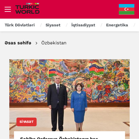
Türk Dövlətləri
Siyasət
İqtisadiyyat
Energetika
Əsas səhifə
Özbəkistan
SIYASƏT
Sahibə Qafarova Özbəkistanın baş