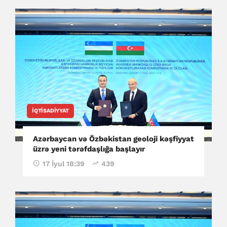
İQTISADIYYAT
Azərbaycan və Özbəkistan geoloji kəşfiyyat
üzrə yeni tərəfdaşlığa başlayır
17 İyul 18:39
439