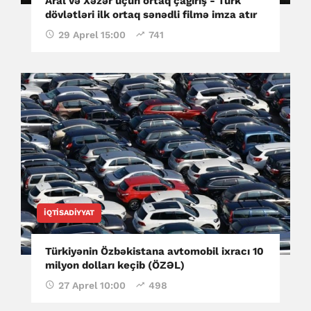
Aral və Xəzər üçün ortaq çağırış - Türk
dövlətləri ilk ortaq sənədli filmə imza atır
29 Aprel 15:00
741
İQTISADIYYAT
Türkiyənin Özbəkistana avtomobil ixracı 10
milyon dolları keçib (ÖZƏL)
27 Aprel 10:00
498