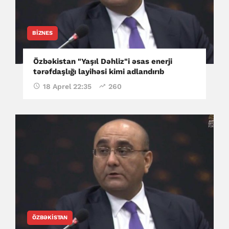
BIZNES
Özbəkistan "Yaşıl Dəhliz"i əsas enerji
tərəfdaşlığı layihəsi kimi adlandırıb
18 Aprel 22:35
260
ÖZBƏKISTAN