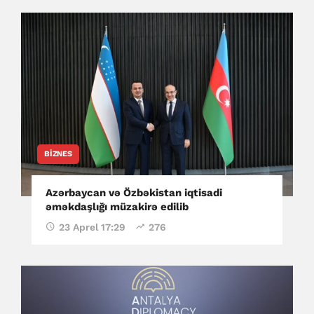
BIZNES
Azərbaycan və Özbəkistan iqtisadi
əməkdaşlığı müzakirə edilib
23 Aprel 17:29
276