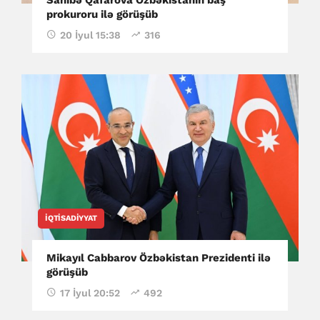
prokuroru ilə görüşüb
20 İyul 15:38
316
İQTISADIYYAT
Mikayıl Cabbarov Özbəkistan Prezidenti ilə
görüşüb
17 İyul 20:52
492