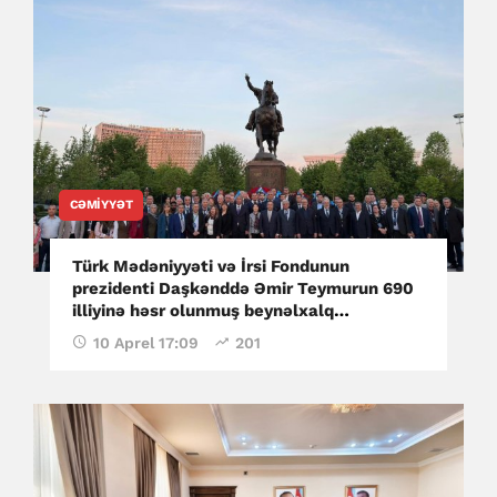
CƏMIYYƏT
Türk Mədəniyyəti və İrsi Fondunun
prezidenti Daşkənddə Əmir Teymurun 690
illiyinə həsr olunmuş beynəlxalq
konfransda çıxış edib
10 Aprel 17:09
201