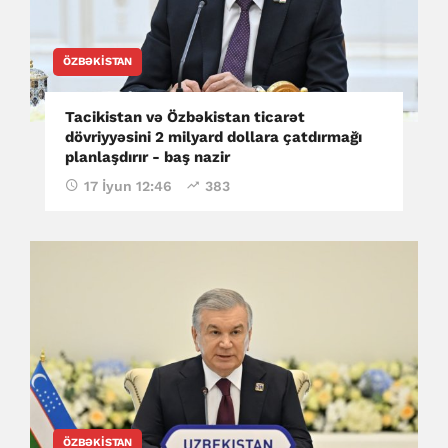
ÖZBƏKISTAN
Tacikistan və Özbəkistan ticarət
dövriyyəsini 2 milyard dollara çatdırmağı
planlaşdırır - baş nazir
17 İyun 12:46
383
ÖZBƏKISTAN