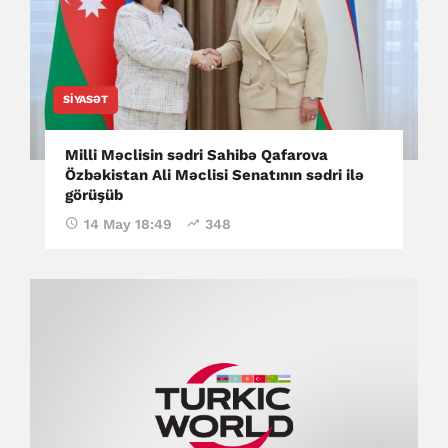
SIYASƏT
Milli Məclisin sədri Sahibə Qafarova
Özbəkistan Ali Məclisi Senatının sədri ilə
görüşüb
14 May 18:49
348