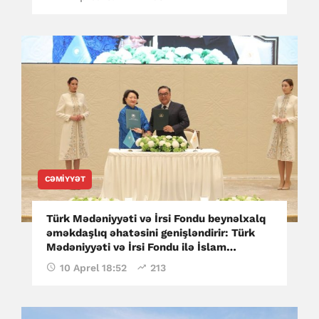
CƏMIYYƏT
Türk Mədəniyyəti və İrsi Fondu beynəlxalq
əməkdaşlıq əhatəsini genişləndirir: Türk
Mədəniyyəti və İrsi Fondu ilə İslam
Sivilizasiyası Mərkəzi arasında Anlaşma
10 Aprel 18:52
213
Memorandumu imzalanıb