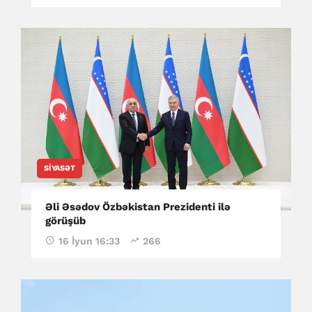
SIYASƏT
Əli Əsədov Özbəkistan Prezidenti ilə
görüşüb
16 İyun 16:33
266