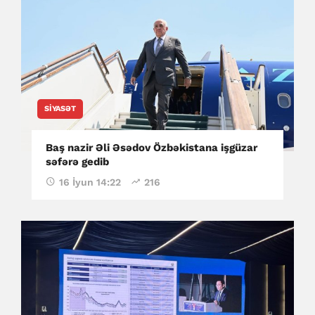
SIYASƏT
Baş nazir Əli Əsədov Özbəkistana işgüzar
səfərə gedib
16 İyun 14:22
216