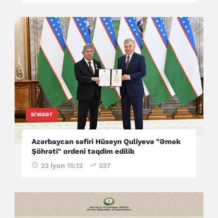
SIYASƏT
Azərbaycan səfiri Hüseyn Quliyevə "Əmək
Şöhrəti" ordeni təqdim edilib
22 İyun 15:12
237