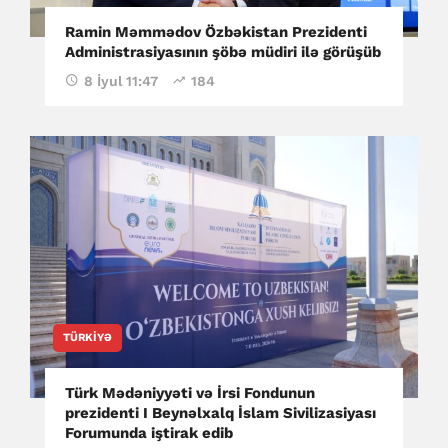
Ramin Məmmədov Özbəkistan Prezidenti
Administrasiyasının şöbə müdiri ilə görüşüb
8 İyul 11:47
184
TÜRKIYƏ
Türk Mədəniyyəti və İrsi Fondunun
prezidenti I Beynəlxalq İslam Sivilizasiyası
Forumunda iştirak edib