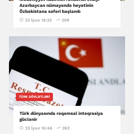
Azərbaycan nümayəndə heyətinin
Özbəkistana səfəri başlanıb
23 İyun 18:22
209
TÜRK DÖVLƏTLƏRI
Türk dünyasında rəqəmsal inteqrasiya
güclənir
23 İyun 16:46
262