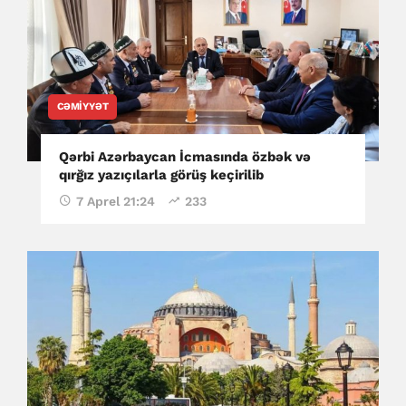
CƏMIYYƏT
Qərbi Azərbaycan İcmasında özbək və
qırğız yazıçılarla görüş keçirilib
7 Aprel 21:24
233