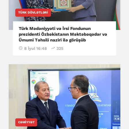
TÜRK DÖVLƏTLƏRI
Türk Mədəniyyəti və İrsi Fondunun
prezidenti Özbəkistanın Məktəbəqədər və
Ümumi Təhsili naziri ilə görüşüb
8 İyul 16:48
325
CƏMIYYƏT