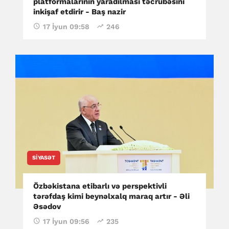
platformalarının yaradılması təcrübəsini
inkişaf etdirir - Baş nazir
17 İyun 09:58
246
SIYASƏT
Özbəkistana etibarlı və perspektivli
tərəfdaş kimi beynəlxalq maraq artır - Əli
Əsədov
17 İyun 09:56
235