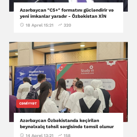
Azərbaycan "C5+" formatını gücləndirir və
yeni imkanlar yaradır - Özbəkistan XİN
18 Aprel 15:21
320
CƏMIYYƏT
Azərbaycan Özbəkistanda keçirilən
beynəlxalq təhsil sərgisində təmsil olunur
14 Aprel 13:21
158