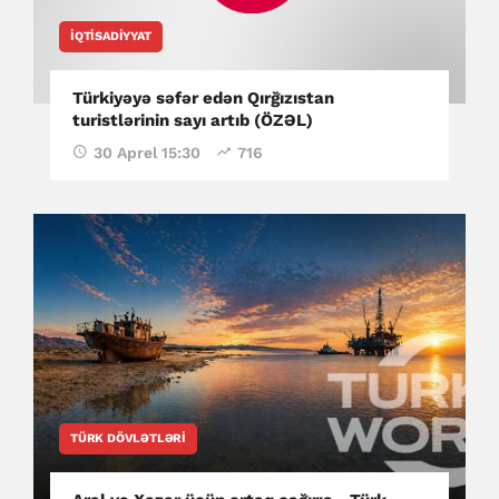
İQTISADIYYAT
Türkiyəyə səfər edən Qırğızıstan
turistlərinin sayı artıb (ÖZƏL)
30 Aprel 15:30
716
TÜRK DÖVLƏTLƏRI