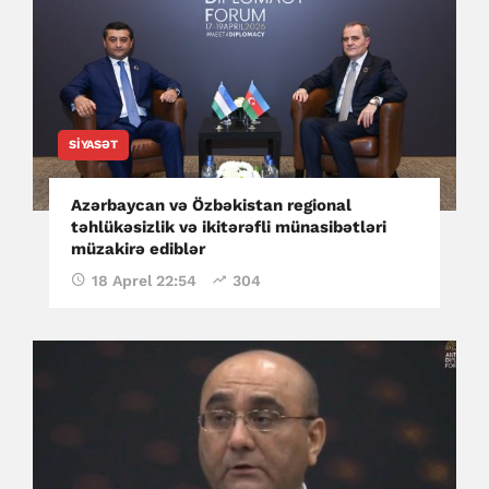
SIYASƏT
Azərbaycan və Özbəkistan regional
təhlükəsizlik və ikitərəfli münasibətləri
müzakirə ediblər
18 Aprel 22:54
304