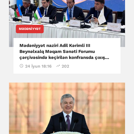
MƏDƏNIYYƏT
Mədəniyyət naziri Adil Kərimli III
Beynəlxalq Məqam Sənəti Forumu
çərçivəsində keçirilən konfransda çıxış
edib
24 İyun 18:16
202