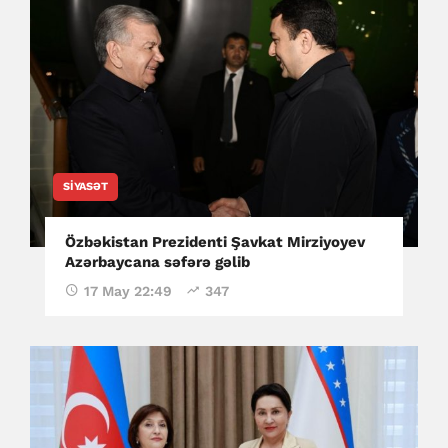
SIYASƏT
Özbəkistan Prezidenti Şavkat Mirziyoyev
Azərbaycana səfərə gəlib
17 May 22:49
347