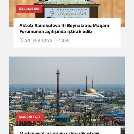
ÖZBƏKISTAN
Aktotı Raimkulova III Beynəlxalq Məqam
Forumunun açılışında iştirak edib
24 İyun 10:25
260
MƏDƏNIYYƏT
Mədəniyyət nazirinin rəhbərlik etdiyi