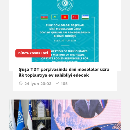
DÜNYA XƏBƏRLƏRI
Şuşa TDT çərçivəsində dini məsələlər üzrə
ilk toplantıya ev sahibliyi edəcək
24 İyun 20:03
165