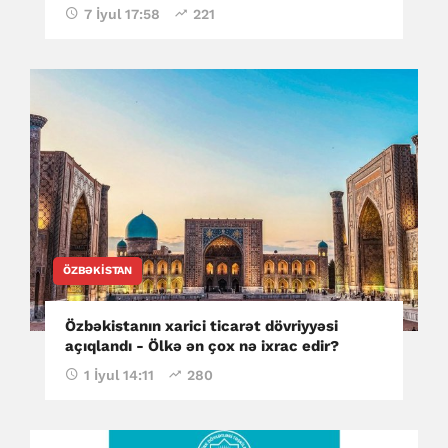
7 İyul 17:58
221
ÖZBƏKISTAN
Özbəkistanın xarici ticarət dövriyyəsi
açıqlandı - Ölkə ən çox nə ixrac edir?
1 İyul 14:11
280