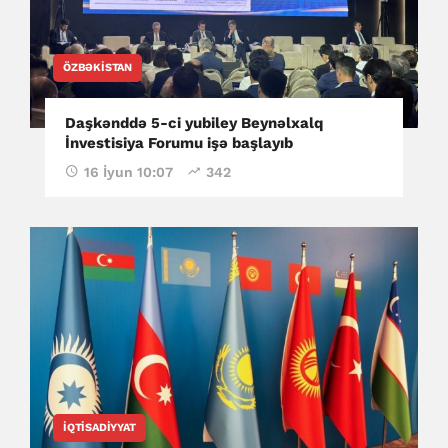
ÖZBƏKISTAN
Daşkənddə 5-ci yubiley Beynəlxalq
İnvestisiya Forumu işə başlayıb
16 İyun 10:07
342
İQTISADIYYAT