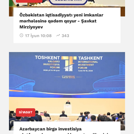
Özbəkistan iqtisadiyyatı yeni imkanlar
mərhələsinə qədəm qoyur - Şavkat
Mirziyoyev
17 İyun 10:08
343
SIYASƏT
Azərbaycan birgə investisiya