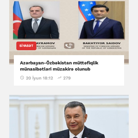
SIYASƏT
Azərbayan-Özbəkistan müttəfiqlik
münasibətləri müzakirə olunub
20 İyun 18:12
279