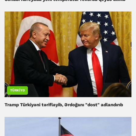
TÜRKIYƏ
Tramp Türkiyəni tərifləyib, Ərdoğanı "dost" adlandırıb