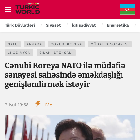
Türk Dövlətləri
Siyasət
İqtisadiyyat
Energetika
NATO
ANKARA
CƏNUBI KOREYA
MÜDAFIƏ SƏNAYESI
LI CE MYON
SILAH ISTEHSALI
Cənubi Koreya NATO ilə müdafiə
sənayesi sahəsində əməkdaşlığı
genişləndirmək istəyir
129
7 İyul 19:58