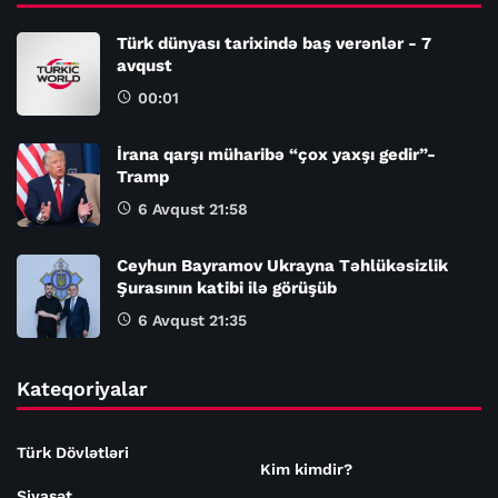
Türk dünyası tarixində baş verənlər - 7
avqust
00:01
İrana qarşı müharibə “çox yaxşı gedir”-
Tramp
6 Avqust 21:58
Ceyhun Bayramov Ukrayna Təhlükəsizlik
Şurasının katibi ilə görüşüb
6 Avqust 21:35
Kateqoriyalar
Türk Dövlətləri
Kim kimdir?
Siyasət