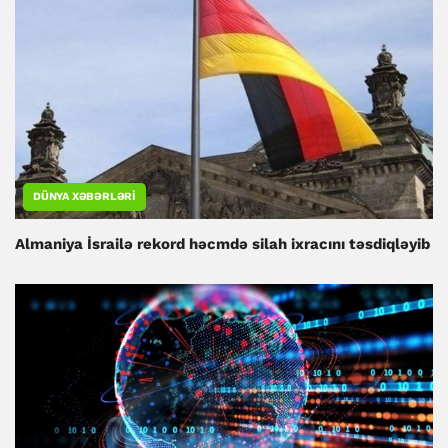
DÜNYA XƏBƏRLƏRI
Almaniya İsrailə rekord həcmdə silah ixracını təsdiqləyib