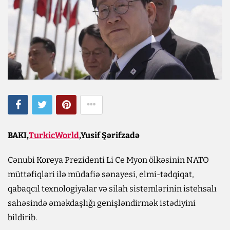
BAKI,
TurkicWorld
,Yusif Şərifzadə
Cənubi Koreya Prezidenti Li Ce Myon ölkəsinin NATO
müttəfiqləri ilə müdafiə sənayesi, elmi-tədqiqat,
qabaqcıl texnologiyalar və silah sistemlərinin istehsalı
sahəsində əməkdaşlığı genişləndirmək istədiyini
bildirib.