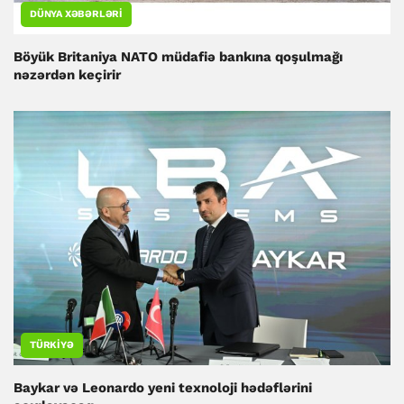
DÜNYA XƏBƏRLƏRI
Böyük Britaniya NATO müdafiə bankına qoşulmağı
nəzərdən keçirir
TÜRKIYƏ
Baykar və Leonardo yeni texnoloji hədəflərini