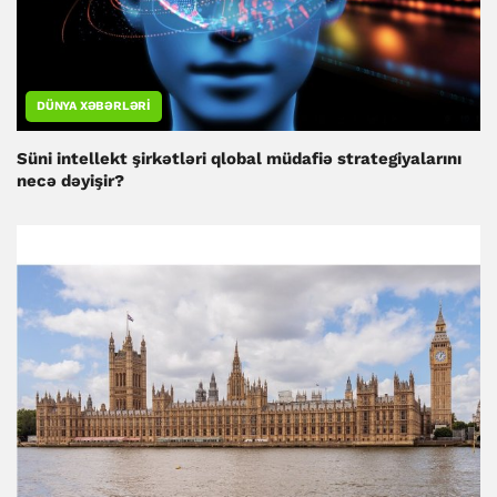
DÜNYA XƏBƏRLƏRI
Süni intellekt şirkətləri qlobal müdafiə strategiyalarını
necə dəyişir?