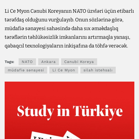
Li Ce Myon Cənubi Koreyanın NATO üzvləri üçün etibarlı
tərəfdaş olduğunu vurğulayıb. Onun sözlərinə görə,
müdafiə sənayesi sahəsində daha sıx əməkdaşlıq
tərəflərin təhlükəsizlik imkanlarını artırmaqla yanaşı,
qabaqcıl texnologiyaların inkişafına da töhfə verəcək.
Tags:
NATO
Ankara
Cənubi Koreya
müdafiə sənayesi
Li Ce Myon
silah istehsalı