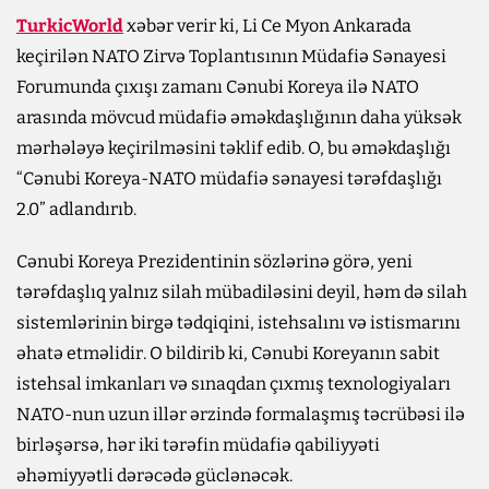
TurkicWorld
xəbər verir ki, Li Ce Myon Ankarada
keçirilən NATO Zirvə Toplantısının Müdafiə Sənayesi
Forumunda çıxışı zamanı Cənubi Koreya ilə NATO
arasında mövcud müdafiə əməkdaşlığının daha yüksək
mərhələyə keçirilməsini təklif edib. O, bu əməkdaşlığı
“Cənubi Koreya-NATO müdafiə sənayesi tərəfdaşlığı
2.0” adlandırıb.
Cənubi Koreya Prezidentinin sözlərinə görə, yeni
tərəfdaşlıq yalnız silah mübadiləsini deyil, həm də silah
sistemlərinin birgə tədqiqini, istehsalını və istismarını
əhatə etməlidir. O bildirib ki, Cənubi Koreyanın sabit
istehsal imkanları və sınaqdan çıxmış texnologiyaları
NATO-nun uzun illər ərzində formalaşmış təcrübəsi ilə
birləşərsə, hər iki tərəfin müdafiə qabiliyyəti
əhəmiyyətli dərəcədə güclənəcək.