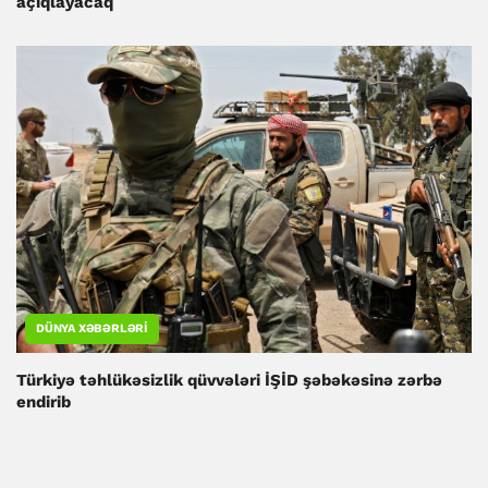
açıqlayacaq
DÜNYA XƏBƏRLƏRI
Türkiyə təhlükəsizlik qüvvələri İŞİD şəbəkəsinə zərbə
endirib