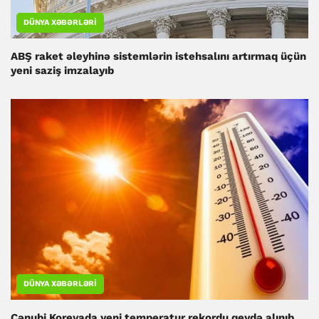
DÜNYA XƏBƏRLƏRI
ABŞ raket əleyhinə sistemlərin istehsalını artırmaq üçün
yeni saziş imzalayıb
DÜNYA XƏBƏRLƏRI
Cənubi Koreyada yeni temperatur rekordu qeydə alınıb