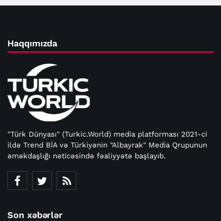
Haqqımızda
"Türk Dünyası" (Turkic.World) media platforması 2021-ci
ildə Trend BİA və Türkiyənin "Albayrak" Media Qrupunun
əməkdaşlığı nəticəsində fəaliyyətə başlayıb.
Son xəbərlər