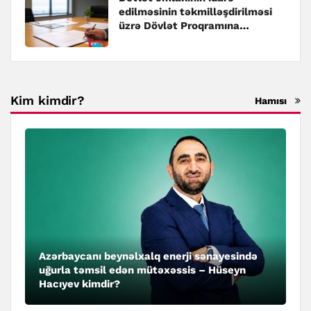
edilməsinin təkmilləşdirilməsi
üzrə Dövlət Proqramına
dəyişiklik edilib
Kim kimdir?
Hamısı
Azərbaycanı beynəlxalq enerji sənayesində
uğurla təmsil edən mütəxəssis – Hüseyn
Hacıyev kimdir?