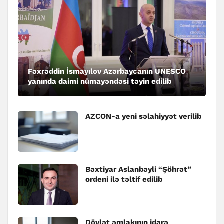
Fəxrəddin İsmayılov Azərbaycanın UNESCO
yanında daimi nümayəndəsi təyin edilib
AZCON-a yeni səlahiyyət verilib
Bəxtiyar Aslanbəyli “Şöhrət”
ordeni ilə təltif edilib
Dövlət əmlakının idarə