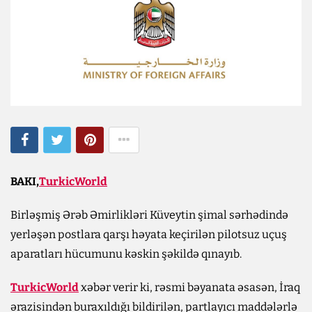
BAKI,
TurkicWorld
Birləşmiş Ərəb Əmirlikləri Küveytin şimal sərhədində
yerləşən postlara qarşı həyata keçirilən pilotsuz uçuş
aparatları hücumunu kəskin şəkildə qınayıb.
TurkicWorld
xəbər verir ki, rəsmi bəyanata əsasən, İraq
ərazisindən buraxıldığı bildirilən, partlayıcı maddələrlə