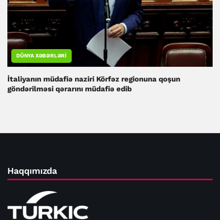
DÜNYA XƏBƏRLƏRI
İtaliyanın müdafiə naziri Körfəz regionuna qoşun
göndərilməsi qərarını müdafiə edib
Haqqımızda