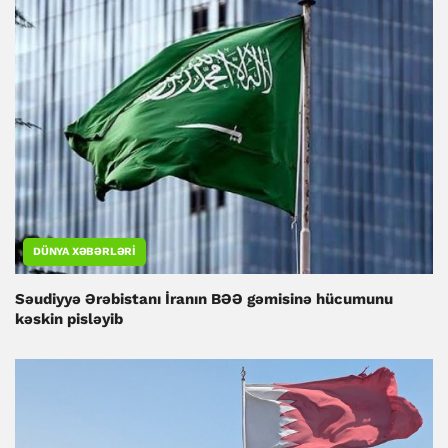
DÜNYA XƏBƏRLƏRI
Səudiyyə Ərəbistanı İranın BƏƏ gəmisinə hücumunu
kəskin pisləyib