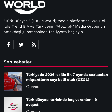
"Türk Dünyası" (Turkic.World) media platforması 2021-ci
ildə Trend BİA və Türkiyənin "Albayrak" Media Qrupunun
əməkdaşlığı nəticəsində fəaliyyətə başlayıb.
Son xəbərlər
Türkiyədə 2026-cı ilin ilk 7 ayında saxlanılan
miqrantların sayı bəlli olub (ÖZƏL)
11:00
Türk dünyası tarixində baş verənlər - 9
avqust
00:01