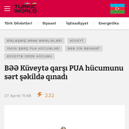
Türk Dövlətləri
Siyasət
İqtisadiyyat
Energetika
BIRLƏŞMIŞ ƏRƏB ƏMIRLIKLƏRI
KÜVEYT
YAXIN ŞƏRQ PUA HÜCUMLARI
BƏƏ XİN BƏYANAT
KÜVEYTƏ DRON HÜCUMU
BƏƏ Küveytə qarşı PUA hücumunu
sərt şəkildə qınadı
232
27 Aprel 11:48