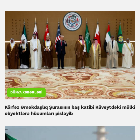
DÜNYA XƏBƏRLƏRI
Körfəz Əməkdaşlıq Şurasının baş katibi Küveytdəki mülki
obyektlərə hücumları pisləyib