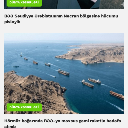
DÜNYA XƏBƏRLƏRI
BƏƏ Səudiyyə Ərəbistanının Nəcran bölgəsinə hücumu
pisləyib
DÜNYA XƏBƏRLƏRI
Hörmüz boğazında BƏƏ-yə məxsus gəmi raketlə hədəfə
alınıb