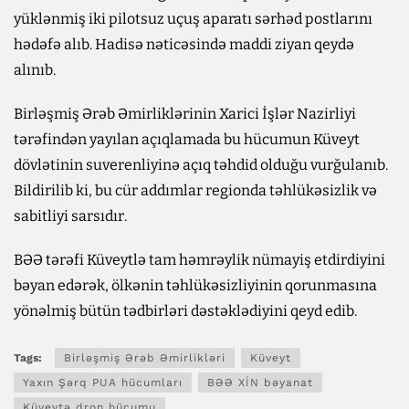
yüklənmiş iki pilotsuz uçuş aparatı sərhəd postlarını
hədəfə alıb. Hadisə nəticəsində maddi ziyan qeydə
alınıb.
Birləşmiş Ərəb Əmirliklərinin Xarici İşlər Nazirliyi
tərəfindən yayılan açıqlamada bu hücumun Küveyt
dövlətinin suverenliyinə açıq təhdid olduğu vurğulanıb.
Bildirilib ki, bu cür addımlar regionda təhlükəsizlik və
sabitliyi sarsıdır.
BƏƏ tərəfi Küveytlə tam həmrəylik nümayiş etdirdiyini
bəyan edərək, ölkənin təhlükəsizliyinin qorunmasına
yönəlmiş bütün tədbirləri dəstəklədiyini qeyd edib.
Tags:
Birləşmiş Ərəb Əmirlikləri
Küveyt
Yaxın Şərq PUA hücumları
BƏƏ XİN bəyanat
Küveytə dron hücumu