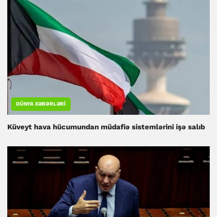
DÜNYA XƏBƏRLƏRI
Küveyt hava hücumundan müdafiə sistemlərini işə salıb