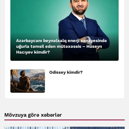
Azərbaycanı beynəlxalq enerji sənayesində
uğurla təmsil edən mütəxəssis – Hüseyn
Hacıyev kimdir?
Odissey kimdir?
Mövzuya görə xəbərlər