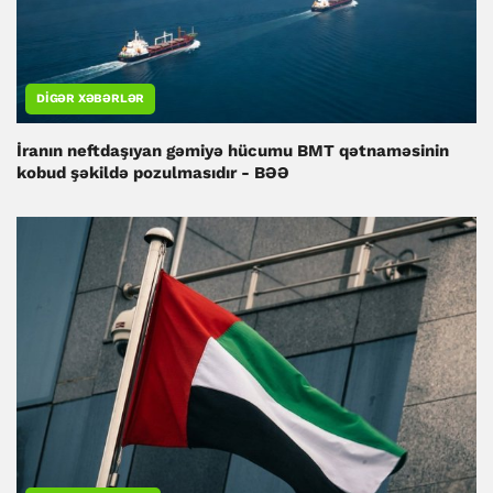
DIGƏR XƏBƏRLƏR
İranın neftdaşıyan gəmiyə hücumu BMT qətnaməsinin
kobud şəkildə pozulmasıdır - BƏƏ