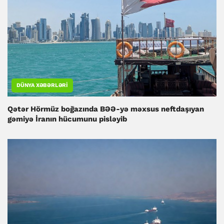
DÜNYA XƏBƏRLƏRI
Qətər Hörmüz boğazında BƏƏ-yə məxsus neftdaşıyan
gəmiyə İranın hücumunu pisləyib