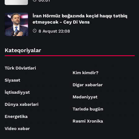
İran Hörmüz boğazında keçid haqqı tətbiq
etməyəcək - Cey Di Vens
8 Avqust 22:08
Kateqoriyalar
Türk Dövlətləri
Kim kimdir?
Siyasət
Digər xəbərlər
İqtisadiyyat
Mədəniyyət
Dünya xəbərləri
Tarixdə bugün
Energetika
Rəsmi Xronika
Video xəbər