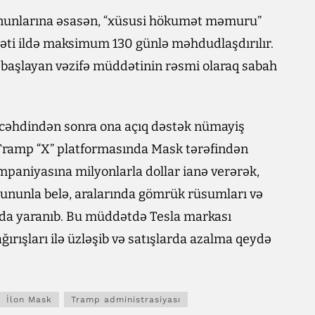
qanunlarına əsasən, “xüsusi hökumət məmuru”
əti ildə maksimum 130 günlə məhdudlaşdırılır.
başlayan vəzifə müddətinin rəsmi olaraq sabah
 cəhdindən sonra ona açıq dəstək nümayiş
, Tramp “X” platformasında Mask tərəfindən
paniyasına milyonlarla dollar ianə verərək,
 Bununla belə, aralarında gömrük rüsumları və
ları da yaranıb. Bu müddətdə Tesla markası
ğırışları ilə üzləşib və satışlarda azalma qeydə
İlon Mask
Tramp administrasiyası