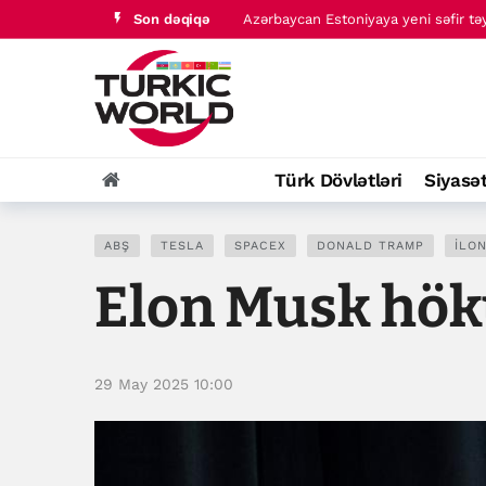
Son dəqiqə
Azərbaycan Estoniyaya yeni səfir təy
Məkkə Birgə Müdafiə Zirvəsinin birg
Türk Dövlətləri
Siyasə
ABŞ
TESLA
SPACEX
DONALD TRAMP
İLO
Elon Musk hök
29 May 2025 10:00