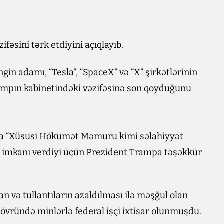
əsini tərk etdiyini açıqlayıb.
gin adamı, “Tesla”, “SpaceX” və “X” şirkətlərinin
ampın kabinetindəki vəzifəsinə son qoyduğunu
da “Xüsusi Hökumət Məmuru kimi səlahiyyət
 imkanı verdiyi üçün Prezident Trampa təşəkkür
 və tullantıların azaldılması ilə məşğul olan
dövründə minlərlə federal işçi ixtisar olunmuşdu.