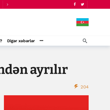
?
Digər xəbərlər
dən ayrılır
204