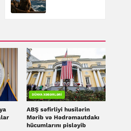
DÜNYA XƏBƏRLƏRI
iya
ABŞ səfirliyi husilərin
lar
Mərib və Hədrəmautdakı
hücumlarını pisləyib