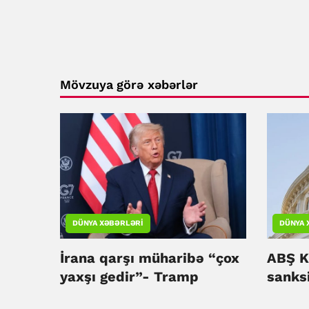
Mövzuya görə xəbərlər
DÜNYA XƏBƏRLƏRI
DÜNYA 
İrana qarşı müharibə “çox
ABŞ K
yaxşı gedir”- Tramp
sanksi