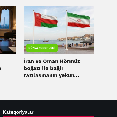
DÜNYA XƏBƏRLƏRI
İran və Oman Hörmüz
a
boğazı ilə bağlı
razılaşmanın yekun
mərhələsinə yaxınlaşır
Kateqoriyalar