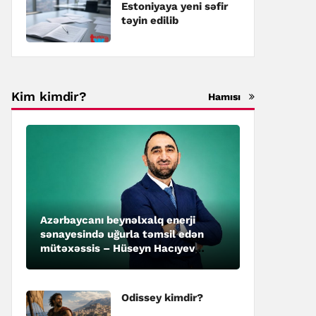
Estoniyaya yeni səfir
təyin edilib
Kim kimdir?
Hamısı
Azərbaycanı beynəlxalq enerji
sənayesində uğurla təmsil edən
mütəxəssis – Hüseyn Hacıyev
kimdir?
Odissey kimdir?