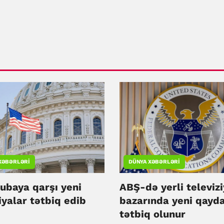
XƏBƏRLƏRI
DÜNYA XƏBƏRLƏRI
ubaya qarşı yeni
ABŞ-də yerli televiz
yalar tətbiq edib
bazarında yeni qayda
tətbiq olunur