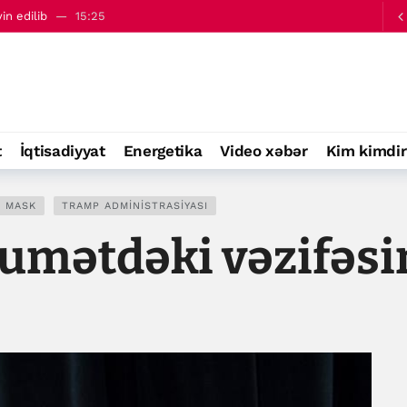
in edilib
15:25
ə bəyanatı yayımlanıb
16:09
t
İqtisadiyyat
Energetika
Video xəbər
Kim kimdir
N MASK
TRAMP ADMINISTRASIYASI
umətdəki vəzifəsin