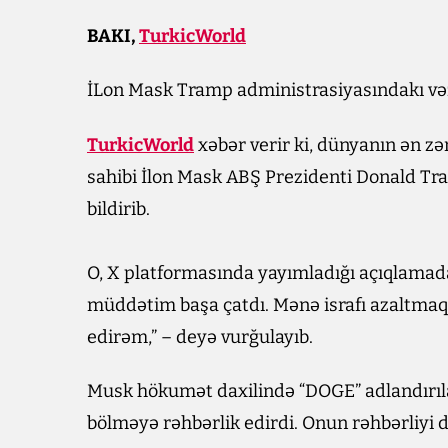
BAKI,
TurkicWorld
İLon Mask Tramp administrasiyasındakı vəzif
TurkicWorld
xəbər verir ki, dünyanın ən zən
sahibi İlon Mask ABŞ Prezidenti Donald Tr
bildirib.
O, X platformasında yayımladığı açıqlama
müddətim başa çatdı. Mənə israfı azaltmaq
edirəm,” – deyə vurğulayıb.
Musk hökumət daxilində “DOGE” adlandırılan
bölməyə rəhbərlik edirdi. Onun rəhbərliyi 