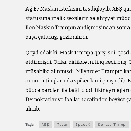
Ağ Ev Maskın istefasını təsdiqləyib. ABŞ 
statusuna malik şəxslərin səlahiyyət müdd
İlon Maskın Trampın andiçməsindən sonra 
başa çatacağı gözlənilirdi.
Qeyd edək ki, Mask Trampa qarşı sui-qəsd
etdirmişdi. Onlar birlikdə mitinq keçirmiş
müsahibə alınmışdı. Milyarder Trampın kam
onun mitinqlərində spiker kimi çıxış edib.
büdcə xərcləri ilə bağlı ciddi fikir ayrılıq
Demokratlar və fəallar tərəfindən boykot ça
alınıb.
Tags:
ABŞ
Tesla
SpaceX
Donald Tramp