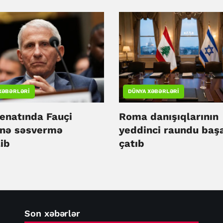
XƏBƏRLƏRI
DÜNYA XƏBƏRLƏRI
enatında Fauçi
Roma danışıqlarının
inə səsvermə
yeddinci raundu baş
lib
çatıb
Son xəbərlər