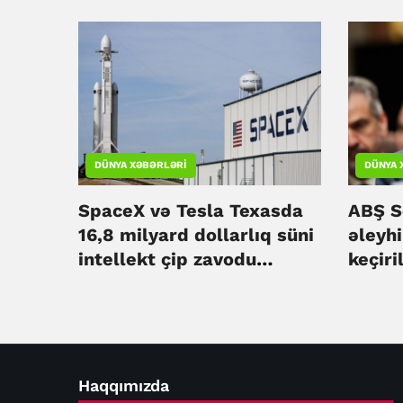
DÜNYA XƏBƏRLƏRI
DÜNYA 
SpaceX və Tesla Texasda
ABŞ S
16,8 milyard dollarlıq süni
əleyh
intellekt çip zavodu
keçiri
quracaq
Haqqımızda