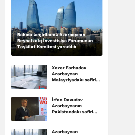
Bakıda keçiriləcək Azərbaycan
Beynəlxalq İnvestisiya Forumunun
Təşkilat Komitəsi yaradılıb
Xəzər Fərhadov
Azərbaycan
Malayziyadakı səfiri
təyin edilib
İrfan Davudov
Azərbaycanın
Pakistandakı səfiri
təyin edilib
Azərbaycan