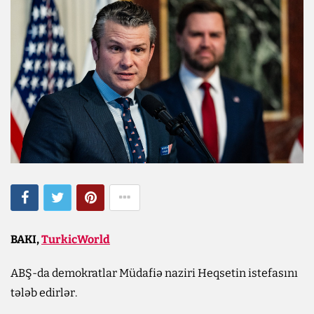
BAKI,
TurkicWorld
ABŞ-da demokratlar Müdafiə naziri Heqsetin istefasını
tələb edirlər.