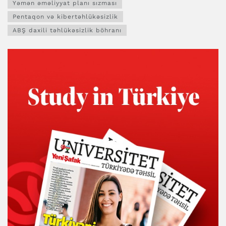
Yəmən əməliyyat planı sızması
Pentaqon və kibertəhlükəsizlik
ABŞ daxili təhlükəsizlik böhranı