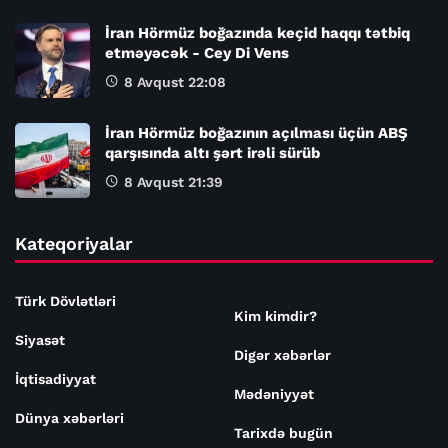
İran Hörmüz boğazında keçid haqqı tətbiq
etməyəcək - Cey Di Vens
8 Avqust 22:08
İran Hörmüz boğazının açılması üçün ABŞ
qarşısında altı şərt irəli sürüb
8 Avqust 21:39
Kateqoriyalar
Türk Dövlətləri
Kim kimdir?
Siyasət
Digər xəbərlər
İqtisadiyyat
Mədəniyyət
Dünya xəbərləri
Tarixdə bugün