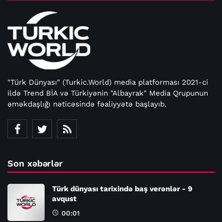
"Türk Dünyası" (Turkic.World) media platforması 2021-ci
ildə Trend BİA və Türkiyənin "Albayrak" Media Qrupunun
əməkdaşlığı nəticəsində fəaliyyətə başlayıb.
Son xəbərlər
Türk dünyası tarixində baş verənlər - 9
avqust
00:01