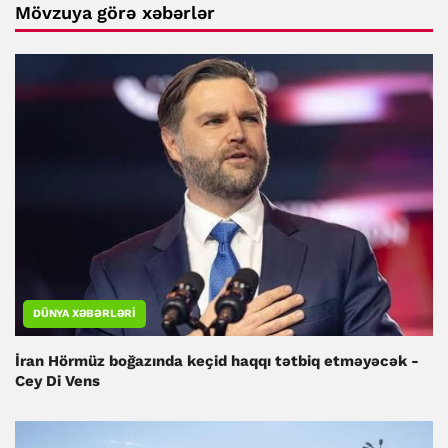
Mövzuya görə xəbərlər
DÜNYA XƏBƏRLƏRI
İran Hörmüz boğazında keçid haqqı tətbiq etməyəcək -
Cey Di Vens