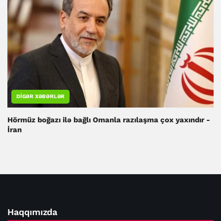
DIGƏR XƏBƏRLƏR
Hörmüz boğazı ilə bağlı Omanla razılaşma çox yaxındır -
İran
Haqqımızda