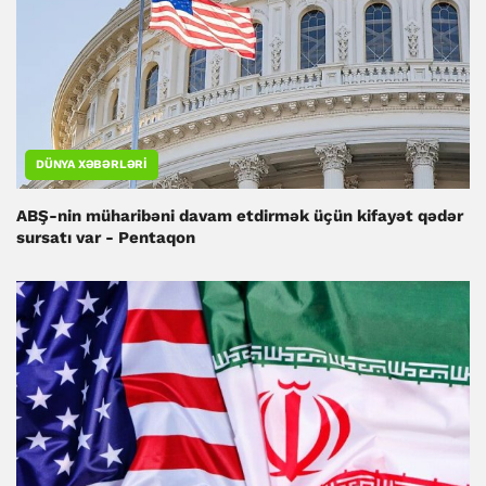
DÜNYA XƏBƏRLƏRI
ABŞ-nin müharibəni davam etdirmək üçün kifayət qədər
sursatı var - Pentaqon