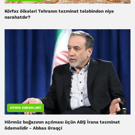
Körfəz ölkələri Tehranın təzminat tələbindən niyə
narahatdır?
DÜNYA XƏBƏRLƏRI
Hörmüz boğazının açılması üçün ABŞ İrana təzminat
ödəməlidir - Abbas Əraqçi