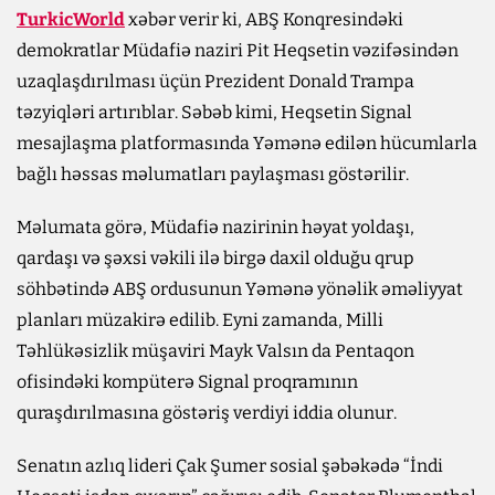
TurkicWorld
xəbər verir ki, ABŞ Konqresindəki
demokratlar Müdafiə naziri Pit Heqsetin vəzifəsindən
uzaqlaşdırılması üçün Prezident Donald Trampa
təzyiqləri artırıblar. Səbəb kimi, Heqsetin Signal
mesajlaşma platformasında Yəmənə edilən hücumlarla
bağlı həssas məlumatları paylaşması göstərilir.
Məlumata görə, Müdafiə nazirinin həyat yoldaşı,
qardaşı və şəxsi vəkili ilə birgə daxil olduğu qrup
söhbətində ABŞ ordusunun Yəmənə yönəlik əməliyyat
planları müzakirə edilib. Eyni zamanda, Milli
Təhlükəsizlik müşaviri Mayk Valsın da Pentaqon
ofisindəki kompüterə Signal proqramının
quraşdırılmasına göstəriş verdiyi iddia olunur.
Senatın azlıq lideri Çak Şumer sosial şəbəkədə “İndi