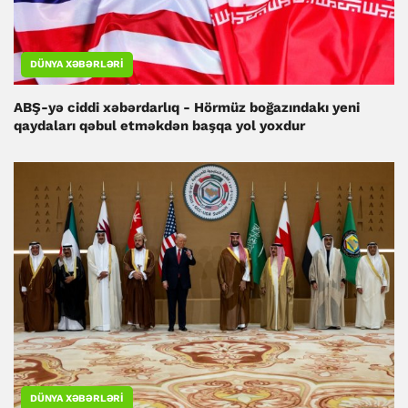
DÜNYA XƏBƏRLƏRI
ABŞ-yə ciddi xəbərdarlıq - Hörmüz boğazındakı yeni
qaydaları qəbul etməkdən başqa yol yoxdur
DÜNYA XƏBƏRLƏRI