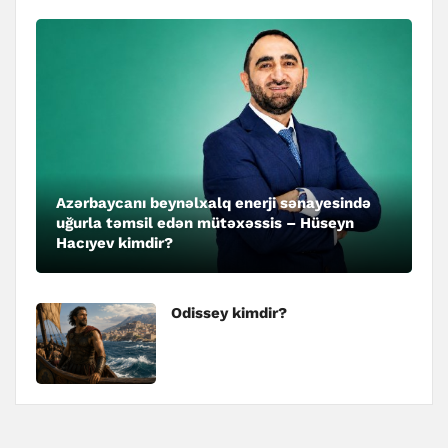
Azərbaycanı beynəlxalq enerji sənayesində
uğurla təmsil edən mütəxəssis – Hüseyn
Hacıyev kimdir?
Odissey kimdir?