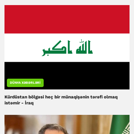
DÜNYA XƏBƏRLƏRI
Kürdüstan bölgəsi heç bir münaqişənin tərəfi olmaq
istəmir - İraq