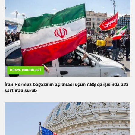
DÜNYA XƏBƏRLƏRI
İran Hörmüz boğazının açılması üçün ABŞ qarşısında altı
şərt irəli sürüb