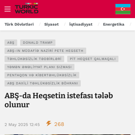
Türk Dövlətləri
Siyasət
İqtisadiyyat
Energetika
ABŞ
DONALD TRAMP
ABŞ-IN MÜDAFIƏ NAZIRI PETE HEGSETH
TƏHLÜKƏSIZLIK TƏDBIRLƏRI
PIT HEQSET QALMAQALI
YƏMƏN ƏMƏLIYYAT PLANI SIZMASI
PENTAQON VƏ KIBERTƏHLÜKƏSIZLIK
ABŞ DAXILI TƏHLÜKƏSIZLIK BÖHRANI
ABŞ-da Heqsetin istefası tələb
olunur
268
2 May 2025 12:45