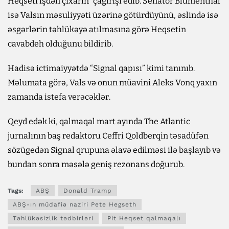
Heqseti işdən çıxarın” çağırışı edib. Senator Blumenthal
isə Valsın məsuliyyəti üzərinə götürdüyünü, əslində isə
əsgərlərin təhlükəyə atılmasına görə Heqsetin
cavabdeh olduğunu bildirib.
Hadisə ictimaiyyətdə “Signal qapısı” kimi tanınıb.
Məlumata görə, Vals və onun müavini Aleks Vonq yaxın
zamanda istefa verəcəklər.
Qeyd edək ki, qalmaqal mart ayında The Atlantic
jurnalının baş redaktoru Ceffri Qoldberqin təsadüfən
sözügedən Signal qrupuna əlavə edilməsi ilə başlayıb və
bundan sonra məsələ geniş rezonans doğurub.
Tags:
ABŞ
Donald Tramp
ABŞ-ın müdafiə naziri Pete Hegseth
Təhlükəsizlik tədbirləri
Pit Heqset qalmaqalı