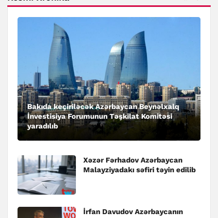
Bakıda keçiriləcək Azərbaycan Beynəlxalq
İnvestisiya Forumunun Təşkilat Komitəsi
yaradılıb
Xəzər Fərhadov Azərbaycan
Malayziyadakı səfiri təyin edilib
İrfan Davudov Azərbaycanın