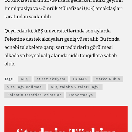
Öztürk isə martın 25-də iftara gedərkən mülki geyimli
İmmiqrasiya və Gömrük Mühafizəsi (ICE) əməkdaşları
tərəfindən saxlanılıb.
Qeyd edək ki, ABŞ universitetlərində son aylarda
Fələstinə dəstək aksiyaları geniş vüsət alıb. Bu fonda
əcnəbi tələbələrə qarşı sərt tədbirlərin görülməsi
ölkədə və beynəlxalq aləmdə ciddi tənqidlərə səbəb
olub.
Tags:
ABŞ
etiraz aksiyası
HƏMAS
Marko Rubio
viza ləğv edilməsi
ABŞ tələbə vizaları ləğvi
Fələstin tərəfdarı etirazlar
Deportasiya