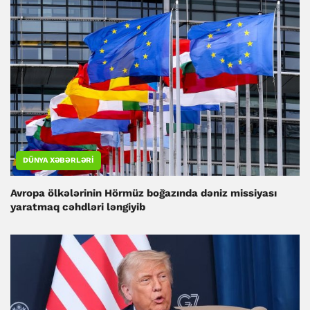
DÜNYA XƏBƏRLƏRI
Avropa ölkələrinin Hörmüz boğazında dəniz missiyası
yaratmaq cəhdləri ləngiyib