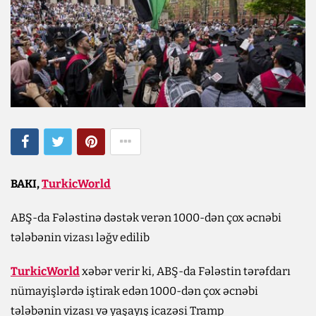
BAKI,
TurkicWorld
ABŞ-da Fələstinə dəstək verən 1000-dən çox əcnəbi
tələbənin vizası ləğv edilib
TurkicWorld
xəbər verir ki, ABŞ-da Fələstin tərəfdarı
nümayişlərdə iştirak edən 1000-dən çox əcnəbi
tələbənin vizası və yaşayış icazəsi Tramp