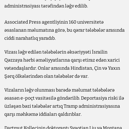
administrasiyası tərəfindən ləğv edilib.
Associated Press agentliyinin 160 universitetə
əsaslanan məlumatına görə, bu qərar tələbələr arasında
ciddi narahatlıq yaradıb.
Vizası ləğv edilən tələbələrin əksəriyyəti İsrailin
Qəzzaya hərbi əməliyyatlarına qarşı etiraz edən xarici
vətəndaşlardır. Onlar arasında Hindistan, Çin və Yaxın
Şərq ölkələrindən olan tələbələr də var.
Vizaların ləğv olunması barədə məlumat tələbələrə
əsasən e-poçt vasitəsilə göndərilib. Deportasiya riski ilə
üzləşən bəzi tələbələr artıq Tramp administrasiyasına
qarşı məhkəmə iddiaları qaldırıblar.
Dartmut Kollecinin doktorantı Syaotian Liu və Montana