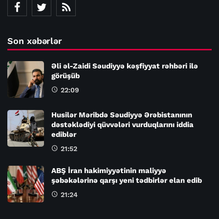
Son xəbərlər
Əli əl-Zaidi Səudiyyə kəşfiyyat rəhbəri ilə
görüşüb
22:09
Husilər Məribdə Səudiyyə Ərəbistanının
dəstəklədiyi qüvvələri vurduqlarını iddia
ediblər
21:52
ABŞ İran hakimiyyətinin maliyyə
şəbəkələrinə qarşı yeni tədbirlər elan edib
21:24