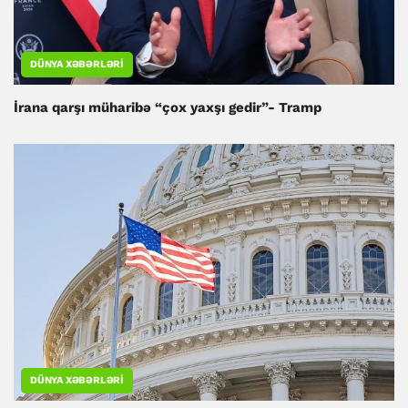
DÜNYA XƏBƏRLƏRI
İrana qarşı müharibə “çox yaxşı gedir”- Tramp
DÜNYA XƏBƏRLƏRI