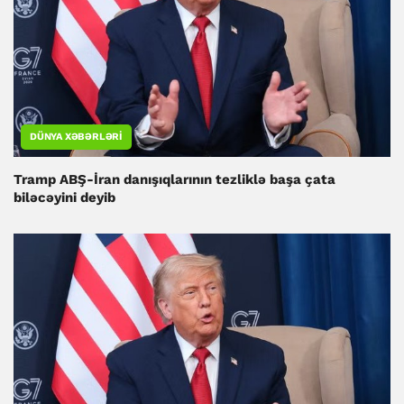
DÜNYA XƏBƏRLƏRI
Tramp ABŞ-İran danışıqlarının tezliklə başa çata
biləcəyini deyib