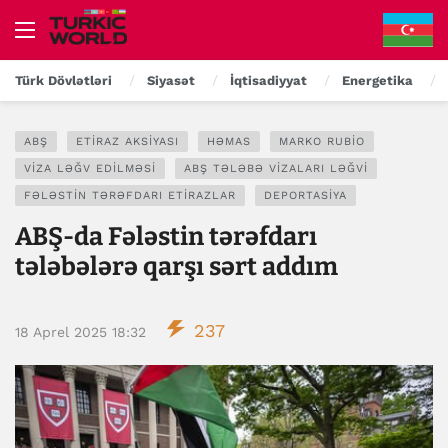
Türk Dövlətləri
Siyasət
İqtisadiyyat
Energetika
ABŞ
ETIRAZ AKSIYASI
HƏMAS
MARKO RUBIO
VIZA LƏĞV EDILMƏSI
ABŞ TƏLƏBƏ VIZALARI LƏĞVI
FƏLƏSTIN TƏRƏFDARI ETIRAZLAR
DEPORTASIYA
ABŞ-da Fələstin tərəfdarı
tələbələrə qarşı sərt addım
237
18 Aprel 2025 18:32