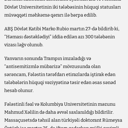
Dövlət Universitetinin iki tələbəsinin hüquqi statusları
müvəqqəti məhkəmə qərarı ilə bərpa edilib.
ABŞ Dövlət Katibi Marko Rubio martın 27-də bildirib ki,
“Həması dəstəklədiyi” iddia edilən azı 300 tələbənin
vizası ləğv olunub.
Yanvarın sonunda Trampın imzaladığı və
“antisemitizmlə mübarizə” mövzusunda olan
sərəncam, Fələstin tərəfdarı etirazlarda iştirak edən
tələbələrin hüquqi vəziyyətinə təsir edən əsas sənəd
hesab olunur.
Fələstinli fəal və Kolumbiya Universitetinin məzunu
Mahmud Xəlilin də daha əvvəl saxlanıldığı bildirilir.
Massaçusetsdə təhsil alan türkiyəli doktorant Rümeysa