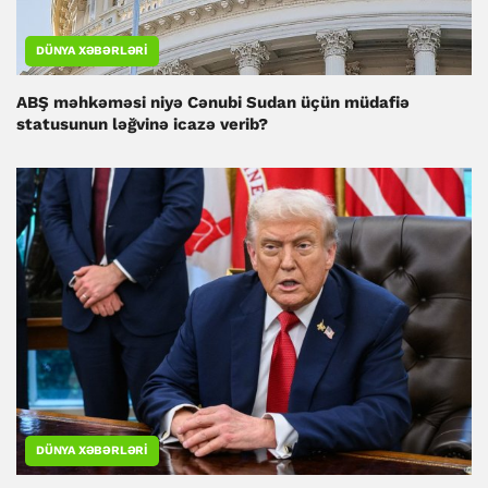
DÜNYA XƏBƏRLƏRI
ABŞ məhkəməsi niyə Cənubi Sudan üçün müdafiə
statusunun ləğvinə icazə verib?
DÜNYA XƏBƏRLƏRI