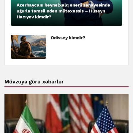
Azərbaycanı beynəlxalq enerji sənayesində
uğurla təmsil edən mütəxəssis – Hüseyn
Hacıyev kimdir?
Odissey kimdir?
Mövzuya görə xəbərlər