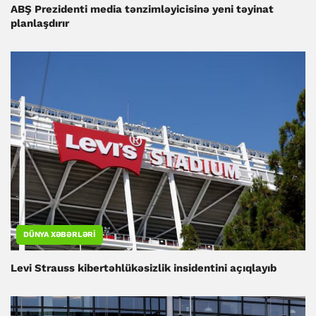
ABŞ Prezidenti media tənzimləyicisinə yeni təyinat
planlaşdırır
DÜNYA XƏBƏRLƏRI
Levi Strauss kibertəhlükəsizlik insidentini açıqlayıb