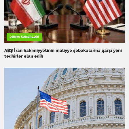
DÜNYA XƏBƏRLƏRI
ABŞ İran hakimiyyətinin maliyyə şəbəkələrinə qarşı yeni
tədbirlər elan edib