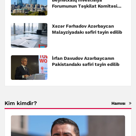
Beynəlxalq İnvestisiya
Forumunun Təşkilat Komitəsi
yaradılıb
Xəzər Fərhadov Azərbaycan
Malayziyadakı səfiri təyin edilib
İrfan Davudov Azərbaycanın
Pakistandakı səfiri təyin edilib
Kim kimdir?
Hamısı