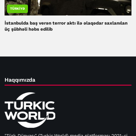
TÜRKIYƏ
İstanbulda baş verən terror aktı ilə əlaqədar saxlanılan
üç şübhəli həbs edilib
Haqqımızda
"Türk Dünyası" (Turkic.World) media platforması 2021-ci