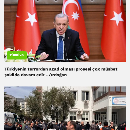
TÜRKIYƏ
Türkiyənin terrordan azad olması prosesi çox müsbət
şəkildə davam edir - Ərdoğan