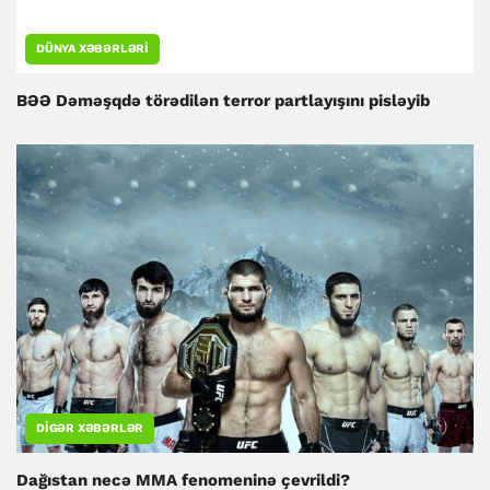
DÜNYA XƏBƏRLƏRI
BƏƏ Dəməşqdə törədilən terror partlayışını pisləyib
DIGƏR XƏBƏRLƏR
Dağıstan necə MMA fenomeninə çevrildi?