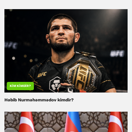
KIM KIMDIR?
Həbib Nurməhəmmədov kimdir?