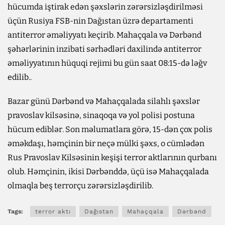
hücumda iştirak edən şəxslərin zərərsizləşdirilməsi
üçün Rusiya FSB-nin Dağıstan üzrə departamenti
antiterror əməliyyatı keçirib. Mahaçqala və Dərbənd
şəhərlərinin inzibati sərhədləri daxilində antiterror
əməliyyatının hüquqi rejimi bu gün saat 08:15-də ləğv
edilib..
Bazar günü Dərbənd və Mahaçqalada silahlı şəxslər
pravoslav kilsəsinə, sinaqoqa və yol polisi postuna
hücum ediblər. Son məlumatlara görə, 15-dən çox polis
əməkdaşı, həmçinin bir neçə mülki şəxs, o cümlədən
Rus Pravoslav Kilsəsinin keşişi terror aktlarının qurbanı
olub. Həmçinin, ikisi Dərbənddə, üçü isə Mahaçqalada
olmaqla beş terrorçu zərərsizləşdirilib.
Tags:
terror aktı
Dağıstan
Mahaçqala
Dərbənd