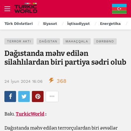
Türk Dövlətləri
Siyasət
İqtisadiyyat
Energetika
TERROR AKTI
DAĞISTAN
MAHAÇQALA
DƏRBƏND
Dağıstanda məhv edilən
silahlılardan biri partiya sədri olub
368
24 İyun 2024 16:06
Bakı.
TurkicWorld
:
Dağıstanda məhv edilən terrorçulardan biri əvvəllər