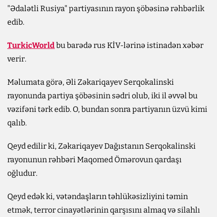
"Ədalətli Rusiya" partiyasının rayon şöbəsinə rəhbərlik
edib.
TurkicWorld
bu barədə rus KİV-lərinə istinadən xəbər
verir.
Məlumata görə, Əli Zəkariqayev Serqokalinski
rayonunda partiya şöbəsinin sədri olub, iki il əvvəl bu
vəzifəni tərk edib. O, bundan sonra partiyanın üzvü kimi
qalıb.
Qeyd edilir ki, Zəkariqayev Dağıstanın Serqokalinski
rayonunun rəhbəri Maqomed Ömərovun qardaşı
oğludur.
Qeyd edək ki, vətəndaşların təhlükəsizliyini təmin
etmək, terror cinayətlərinin qarşısını almaq və silahlı