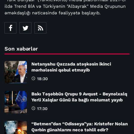
ildə Trend BİA və Türkiyənin "Albayrak" Media Qrupunun
əməkdaşlığı nəticəsində fəaliyyətə başlayıb.
Son xəbərlər
Netanyahu Qəzzada atəşkəsin ikinci
mərhələsini qəbul etməyib
18:30
Bakı Təşəbbüs Qrupu 9 Avqust - Beynəlxalq
Yerli Xalqlar Günü ilə bağlı məlumat yayıb
17:30
“Betmen”dən “Odisseya”ya: Kristofer Nolan
Qərbin günahlarını necə təhlil edir?