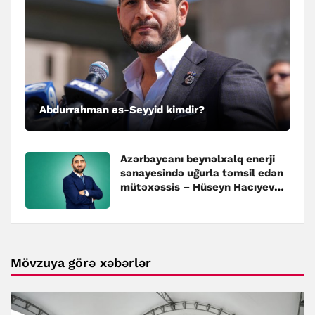
Abdurrahman əs-Seyyid kimdir?
Azərbaycanı beynəlxalq enerji
sənayesində uğurla təmsil edən
mütəxəssis – Hüseyn Hacıyev
kimdir?
Mövzuya görə xəbərlər