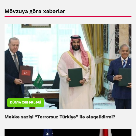
Mövzuya görə xəbərlər
DÜNYA XƏBƏRLƏRI
Məkkə sazişi “Terrorsuz Türkiyə” ilə əlaqəlidirmi?