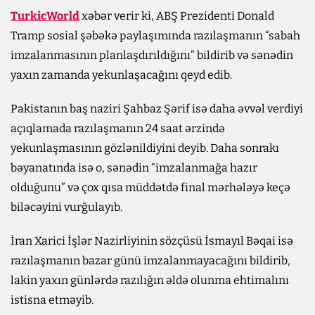
TurkicWorld
xəbər verir ki, ABŞ Prezidenti Donald
Tramp sosial şəbəkə paylaşımında razılaşmanın “sabah
imzalanmasının planlaşdırıldığını” bildirib və sənədin
yaxın zamanda yekunlaşacağını qeyd edib.
Pakistanın baş naziri Şahbaz Şərif isə daha əvvəl verdiyi
açıqlamada razılaşmanın 24 saat ərzində
yekunlaşmasının gözlənildiyini deyib. Daha sonrakı
bəyanatında isə o, sənədin “imzalanmağa hazır
olduğunu” və çox qısa müddətdə final mərhələyə keçə
biləcəyini vurğulayıb.
İran Xarici İşlər Nazirliyinin sözçüsü İsmayıl Bəqai isə
razılaşmanın bazar günü imzalanmayacağını bildirib,
lakin yaxın günlərdə razılığın əldə olunma ehtimalını
istisna etməyib.