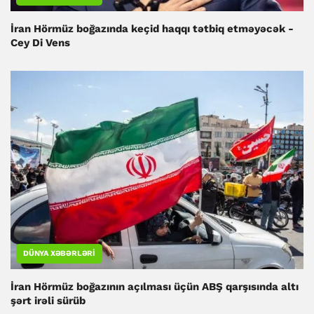
İran Hörmüz boğazında keçid haqqı tətbiq etməyəcək -
Cey Di Vens
DÜNYA XƏBƏRLƏRI
İran Hörmüz boğazının açılması üçün ABŞ qarşısında altı
şərt irəli sürüb