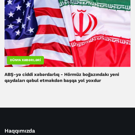
DÜNYA XƏBƏRLƏRI
ABŞ-yə ciddi xəbərdarlıq - Hörmüz boğazındakı yeni
qaydaları qəbul etməkdən başqa yol yoxdur
Haqqımızda