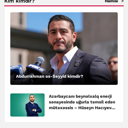
Kim kimdir?
Hamısı
Abdurrahman əs-Seyyid kimdir?
Azərbaycanı beynəlxalq enerji
sənayesində uğurla təmsil edən
mütəxəssis – Hüseyn Hacıyev
kimdir?