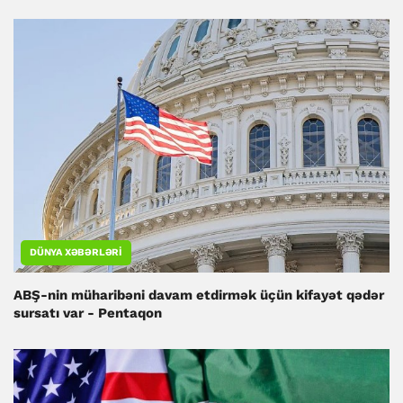
DÜNYA XƏBƏRLƏRI
ABŞ-nin müharibəni davam etdirmək üçün kifayət qədər
sursatı var - Pentaqon