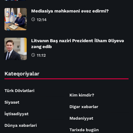
Mediasiya məhkəməni əvəz edirmi?
12:14
Litvanın Baş naziri Prezident İlham Əliyevə
zəng edib
11:12
Kateqoriyalar
Türk Dövlətləri
Kim kimdir?
Siyasət
Digər xəbərlər
İqtisadiyyat
Mədəniyyət
Dünya xəbərləri
Tarixdə bugün