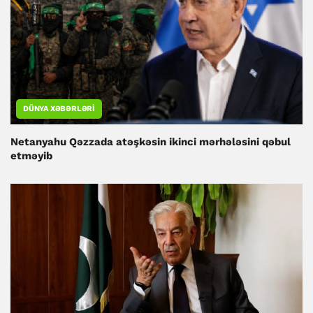
DÜNYA XƏBƏRLƏRI
Netanyahu Qəzzada atəşkəsin ikinci mərhələsini qəbul
etməyib