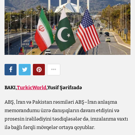
BAKI,
TurkicWorld
,Yusif Şərifzadə
ABŞ, İran və Pakistan rəsmiləri ABŞ–İran anlaşma
memorandumu üzrə danışıqların davam etdiyini və
prosesin irəlilədiyini təsdiqləsələr də, imzalanma vaxtı
ilə bağlı fərqli mövqelər ortaya qoyublar.