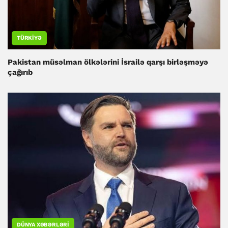
TÜRKIYƏ
Pakistan müsəlman ölkələrini İsrailə qarşı birləşməyə
çağırıb
DÜNYA XƏBƏRLƏRI