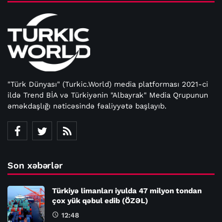
"Türk Dünyası" (Turkic.World) media platforması 2021-ci
ildə Trend BİA və Türkiyənin "Albayrak" Media Qrupunun
əməkdaşlığı nəticəsində fəaliyyətə başlayıb.
Son xəbərlər
Türkiyə limanları iyulda 47 milyon tondan
çox yük qəbul edib (ÖZƏL)
12:48