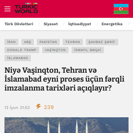
Türk Dövlətləri
Siyasət
İqtisadiyyat
Energetika
İRAN
ABŞ
PAKISTAN
TEHRAN
ŞAHBAZ ŞƏRIF
DONALD TRAMP
VAŞINQTON
İSMAYIL BƏQAI
İSLAMABAD
Niyə Vaşinqton, Tehran və
İslamabad eyni proses üçün fərqli
imzalanma tarixləri açıqlayır?
239
13 İyun 21:53