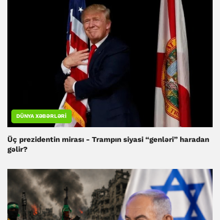
DÜNYA XƏBƏRLƏRI
Üç prezidentin mirası - Trampın siyasi “genləri” haradan
gəlir?