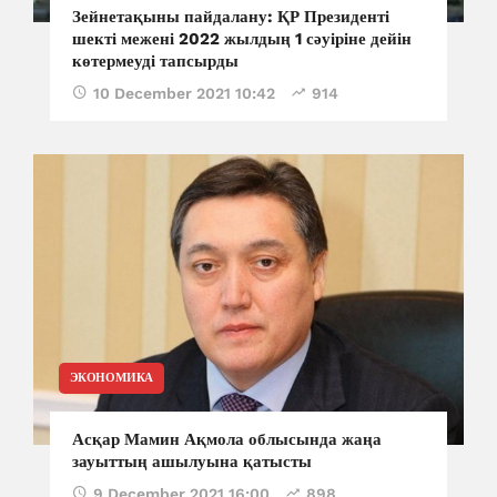
Зейнетақыны пайдалану: ҚР Президенті
шекті межені 2022 жылдың 1 сәуіріне дейін
көтермеуді тапсырды
10 December 2021 10:42
914
ЭКОНОМИКА
Асқар Мамин Ақмола облысында жаңа
зауыттың ашылуына қатысты
9 December 2021 16:00
898