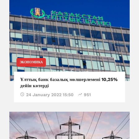
ЭКОНОМИКА
Ұлттық банк базалық мөлшерлемені 10,25%
дейін көтерді
24 January 2022 15:50
951