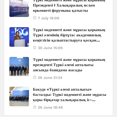
Түркі мәдениеті және мұрасы қорының
Президенті I Халықаралық ислам
өркениеті форумына қатысты
7 July 18:08
Түркі мәдениеті және мұрасы қорының
Түркі әлемінің біртұтас академиялық
кеңістігін қалыптастыруға қосқан
ауқымды қолдауы: Бакуде өтіп жатқан
30 June 15:09
халықаралық конференцияның
маңызды үндеулері
Түркі мәдениеті және мұрасы қорының
президенті Түркі әлемі апталығы
аясында баяндама жасады
29 June 21:24
Бакуде «Түркі әлемі апталығы»
басталды: Түркі мәдениеті және мұрасы
қоры бірқатар халықаралық іс-
шараларды ұйымдастырады
29 June 18:46