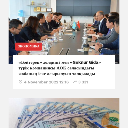
ЭКОНОМИКА
«Бәйтерек» холдингі мен «Goknur Gida»
түрік компаниясы АӨК саласындағы
жобаның іске асырылуын талқылады
4 November 2022 12:16
3 331