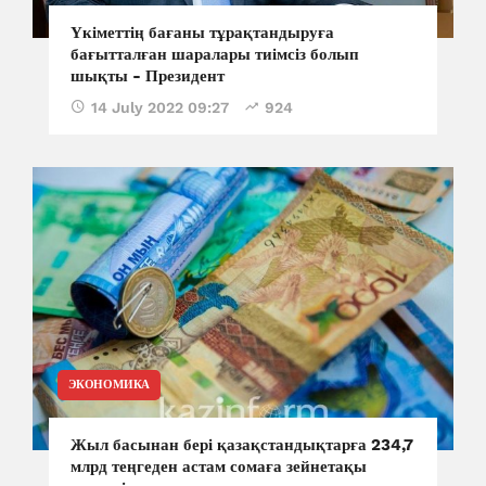
Үкіметтің бағаны тұрақтандыруға
бағытталған шаралары тиімсіз болып
шықты - Президент
14 July 2022 09:27
924
ЭКОНОМИКА
Жыл басынан бері қазақстандықтарға 234,7
млрд теңгеден астам сомаға зейнетақы