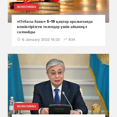
ЭКОНОМИКА
«Отбасы банк» 5-19 қаңтар аралығында
кешіктірілген төлемдер үшін айыппұл
салмайды
6 January 2022 16:23
934
ЭКОНОМИКА