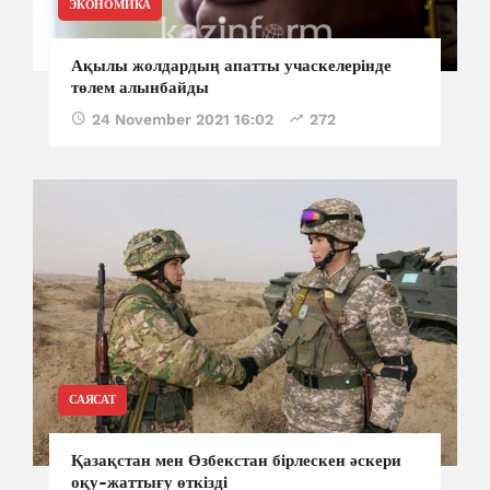
ЭКОНОМИКА
Ақылы жолдардың апатты учаскелерінде
төлем алынбайды
24 November 2021 16:02
272
САЯСАТ
Қазақстан мен Өзбекстан бірлескен әскери
оқу-жаттығу өткізді