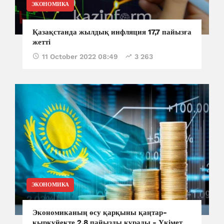
ЭКОНОМИКА
Қазақстанда жылдық инфляция 17,7 пайызға
жетті
11 October 2022 08:49
3 263
ЭКОНОМИКА
Экономиканың өсу қарқыны қаңтар-
қыркүйекте 2,8 пайызды құрады - Үкімет