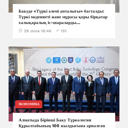
Бакуде «Түркі әлемі апталығы» басталды:
Түркі мәдениеті және мұрасы қоры бірқатар
халықаралық іс-шараларды
ұйымдастырады
29 June 18:46
151
ЭКОНОМИКА
Алматыда Бірінші Баку Түркология
Құрылтайының 100 жылдығына арналған