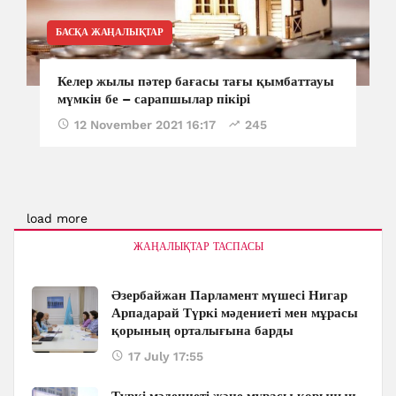
БАСҚА ЖАҢАЛЫҚТАР
Келер жылы пәтер бағасы тағы қымбаттауы
мүмкін бе – сарапшылар пікірі
12 November 2021 16:17
245
load more
ЖАҢАЛЫҚТАР ТАСПАСЫ
Әзербайжан Парламент мүшесі Нигар
Арпадарай Түркі мәдениеті мен мұрасы
қорының орталығына барды
17 July 17:55