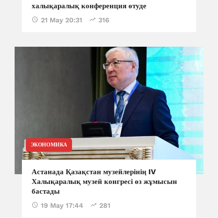
халықаралық конференция өтуде
21 May 20:31
316
ЭКОНОМИКА
Астанада Қазақстан музейлерінің IV
Халықаралық музей конгресі өз жұмысын
бастады
19 May 17:44
281