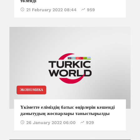
төленді
21 February 2022 08:44
959
ЭКОНОМИКА
Үкіметте еліміздің батыс өңірлерін кешенді
дамытудың жоспарлары таныстырылды
26 January 2022 06:00
929