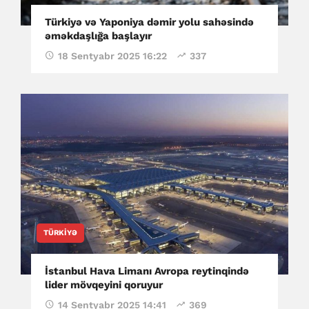
Türkiyə və Yaponiya dəmir yolu sahəsində
əməkdaşlığa başlayır
18 Sentyabr 2025 16:22
337
TÜRKIYƏ
İstanbul Hava Limanı Avropa reytinqində
lider mövqeyini qoruyur
14 Sentyabr 2025 14:41
369