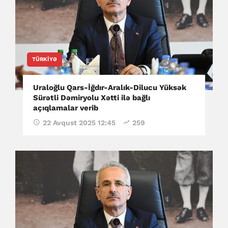
TÜRKIYƏ
Uraloğlu Qars-İğdır-Aralık-Dilucu Yüksək
Sürətli Dəmiryolu Xətti ilə bağlı
açıqlamalar verib
22 Avqust 2025 12:45
259