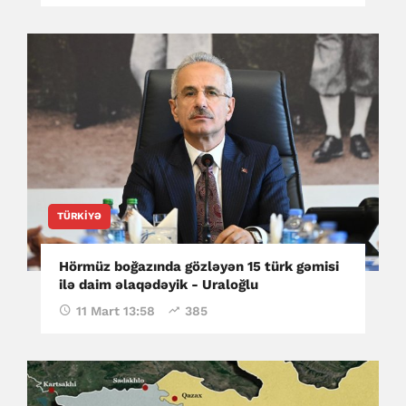
TÜRKIYƏ
Hörmüz boğazında gözləyən 15 türk gəmisi
ilə daim əlaqədəyik - Uraloğlu
11 Mart 13:58
385