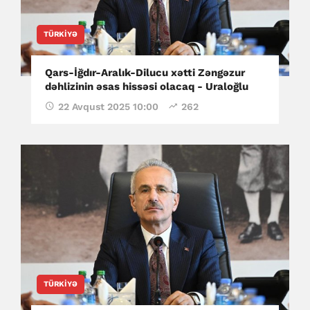
TÜRKIYƏ
Qars-İğdır-Aralık-Dilucu xətti Zəngəzur
dəhlizinin əsas hissəsi olacaq - Uraloğlu
22 Avqust 2025 10:00
262
TÜRKIYƏ