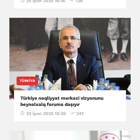
25 İyun 2025 16:16
136
TÜRKIYƏ
Türkiyə nəqliyyat mərkəzi vizyonunu
beynəlxalq foruma daşıyır
23 İyun 2025 10:30
247