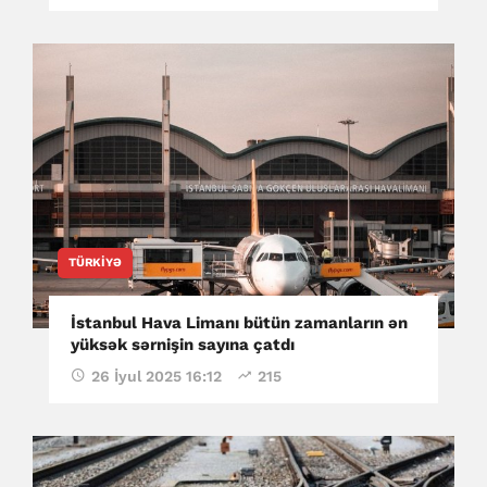
TÜRKIYƏ
İstanbul Hava Limanı bütün zamanların ən
yüksək sərnişin sayına çatdı
26 İyul 2025 16:12
215