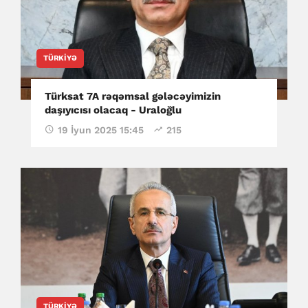
TÜRKIYƏ
Türksat 7A rəqəmsal gələcəyimizin
daşıyıcısı olacaq - Uraloğlu
19 İyun 2025 15:45
215
TÜRKIYƏ