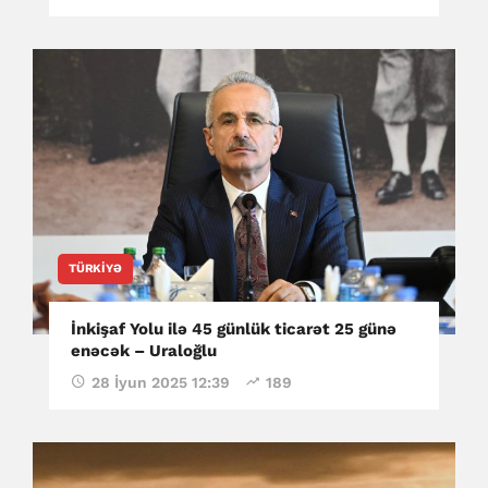
TÜRKIYƏ
İnkişaf Yolu ilə 45 günlük ticarət 25 günə
enəcək – Uraloğlu
28 İyun 2025 12:39
189