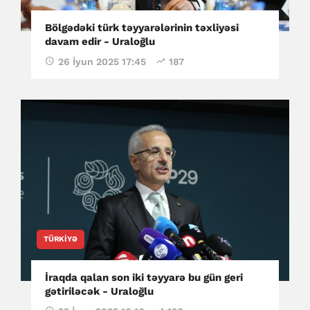
Bölgədəki türk təyyarələrinin təxliyəsi
davam edir - Uraloğlu
26 İyun 2025 17:45
187
TÜRKIYƏ
İraqda qalan son iki təyyarə bu gün geri
gətiriləcək - Uraloğlu