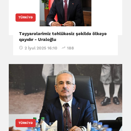
TÜRKIYƏ
Təyyarələrimiz təhlükəsiz şəkildə ölkəyə
qayıdır - Uraloğlu
2 İyul 2025 16:10
188
TÜRKIYƏ