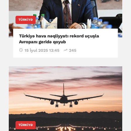
TÜRKIYƏ
Türkiyə hava nəqliyyatı rekord uçuşla
Avropanı geridə qoyub
15 İyul 2025 13:45
245
TÜRKIYƏ