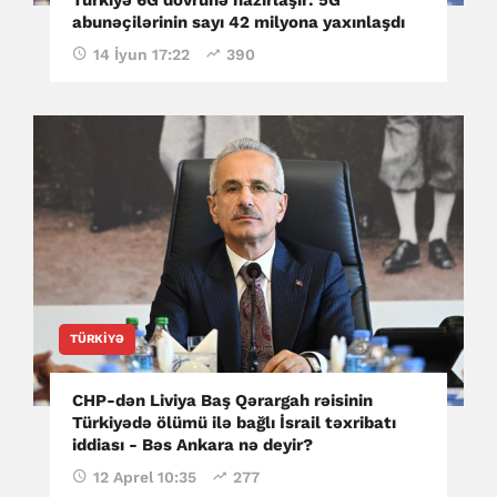
abunəçilərinin sayı 42 milyona yaxınlaşdı
14 İyun 17:22
390
TÜRKIYƏ
CHP-dən Liviya Baş Qərargah rəisinin
Türkiyədə ölümü ilə bağlı İsrail təxribatı
iddiası - Bəs Ankara nə deyir?
12 Aprel 10:35
277