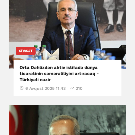
SIYASƏT
Orta Dəhlizdən aktiv istifadə dünya
ticarətinin səmərəliliyini artıracaq -
Türkiyəli nazir
6 Avqust 2025 11:43
210