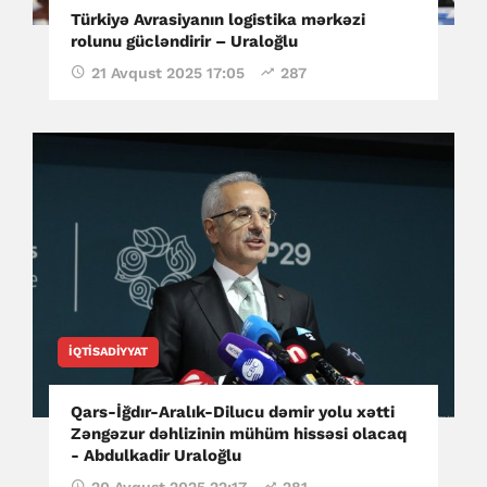
Türkiyə Avrasiyanın logistika mərkəzi
rolunu gücləndirir – Uraloğlu
21 Avqust 2025 17:05
287
İQTISADIYYAT
Qars-İğdır-Aralık-Dilucu dəmir yolu xətti
Zəngəzur dəhlizinin mühüm hissəsi olacaq
- Abdulkadir Uraloğlu
20 Avqust 2025 22:17
281