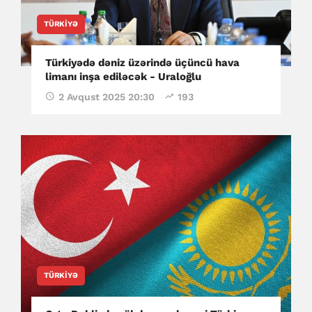
TÜRKIYƏ
Türkiyədə dəniz üzərində üçüncü hava
limanı inşa ediləcək - Uraloğlu
2 Avqust 2025 20:30
193
TÜRKIYƏ