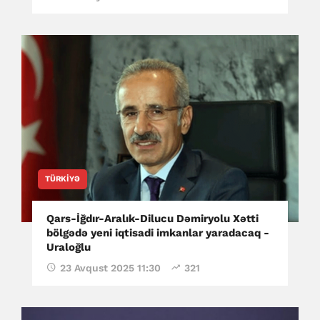
TÜRKIYƏ
Qars-İğdır-Aralık-Dilucu Dəmiryolu Xətti
bölgədə yeni iqtisadi imkanlar yaradacaq -
Uraloğlu
23 Avqust 2025 11:30
321