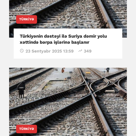
TÜRKIYƏ
Türkiyənin dəstəyi ilə Suriya dəmir yolu
xəttində bərpa işlərinə başlanır
23 Sentyabr 2025 13:59
349
TÜRKIYƏ