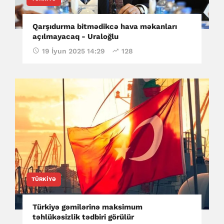
Qarşıdurma bitmədikcə hava məkanları
açılmayacaq - Uraloğlu
19 İyun 2025 14:29
128
TÜRKIYƏ
Türkiyə gəmilərinə maksimum
təhlükəsizlik tədbiri görülür