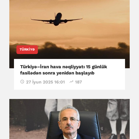
TÜRKIYƏ
Türkiyə–İran hava nəqliyyatı 15 günlük
fasilədən sonra yenidən başlayıb
27 İyun 2025 16:01
187