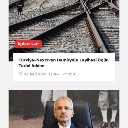
İQTISADIYYAT
Türkiyə-Naxçıvan Dəmiryolu Layihəsi Üçün
Tarixi Addım
22 İyul 2025 17:44
199