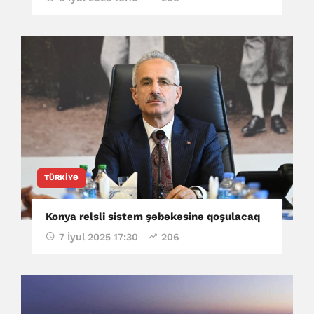
TÜRKIYƏ
Konya relsli sistem şəbəkəsinə qoşulacaq
7 İyul 2025 17:30
206