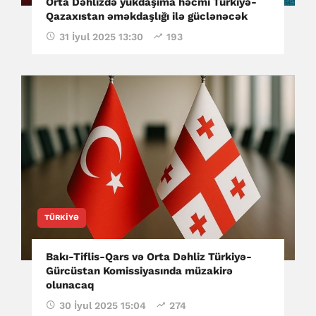
Orta Dəhlizdə yükdaşıma həcmi Türkiyə-
Qazaxıstan əməkdaşlığı ilə güclənəcək
31 İyul 2025 13:30
193
TÜRKIYƏ
Bakı-Tiflis-Qars və Orta Dəhliz Türkiyə-
Gürcüstan Komissiyasında müzakirə
olunacaq
30 İyul 2025 15:04
274