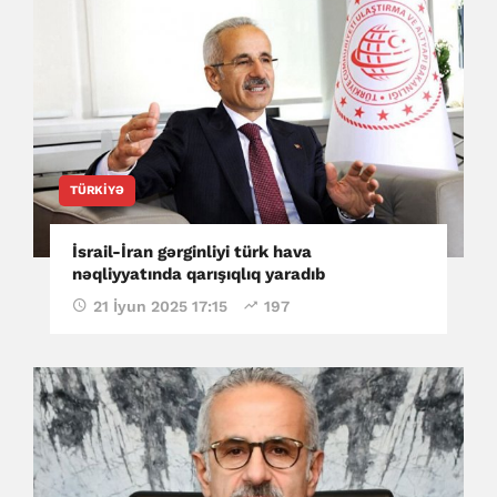
TÜRKIYƏ
İsrail-İran gərginliyi türk hava
nəqliyyatında qarışıqlıq yaradıb
21 İyun 2025 17:15
197