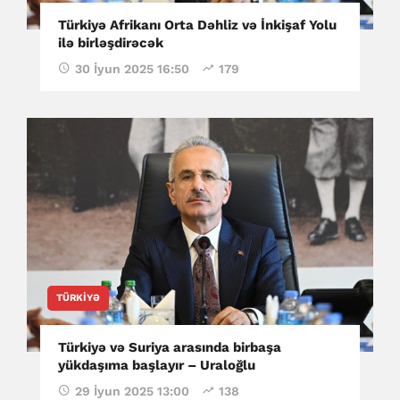
Türkiyə Afrikanı Orta Dəhliz və İnkişaf Yolu
ilə birləşdirəcək
30 İyun 2025 16:50
179
TÜRKIYƏ
Türkiyə və Suriya arasında birbaşa
yükdaşıma başlayır – Uraloğlu
29 İyun 2025 13:00
138