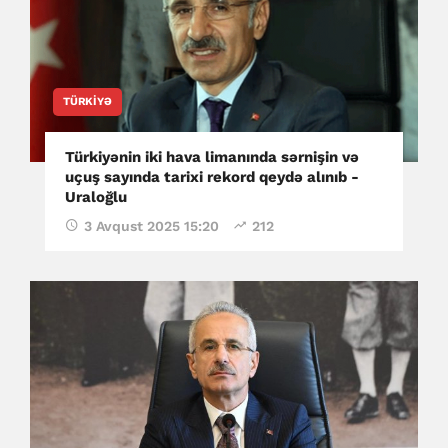
TÜRKIYƏ
Türkiyənin iki hava limanında sərnişin və
uçuş sayında tarixi rekord qeydə alınıb -
Uraloğlu
3 Avqust 2025 15:20
212