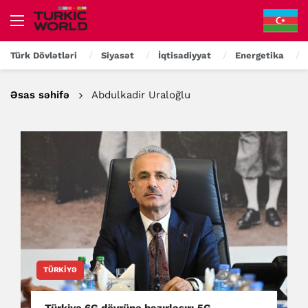
Türk Dövlətləri
Siyasət
İqtisadiyyat
Energetika
Əsas səhifə
Abdulkadir Uraloğlu
TÜRKIYƏ
Türkiyə 6G dövrünə hazırlaşır: 5G