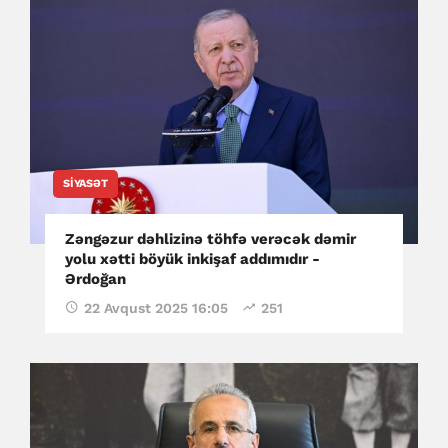
SIYASƏT
Zəngəzur dəhlizinə töhfə verəcək dəmir
yolu xətti böyük inkişaf addımıdır -
Ərdoğan
22 Avqust 2025 16:05
251