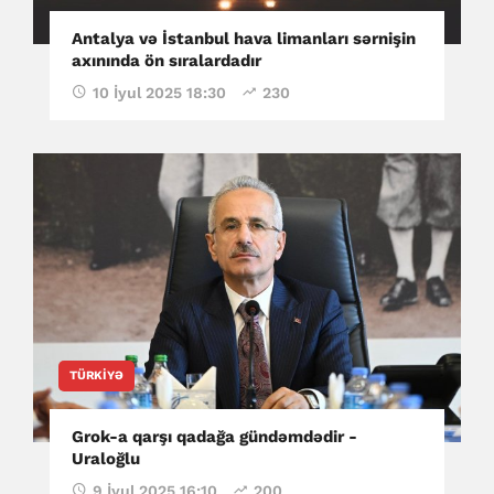
Antalya və İstanbul hava limanları sərnişin
axınında ön sıralardadır
10 İyul 2025 18:30
230
TÜRKIYƏ
Grok-a qarşı qadağa gündəmdədir -
Uraloğlu
9 İyul 2025 16:10
200