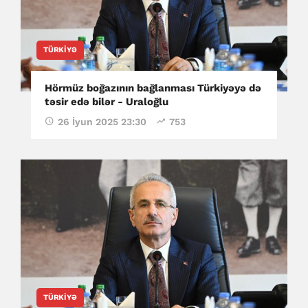
TÜRKIYƏ
Hörmüz boğazının bağlanması Türkiyəyə də
təsir edə bilər - Uraloğlu
26 İyun 2025 23:30
753
TÜRKIYƏ