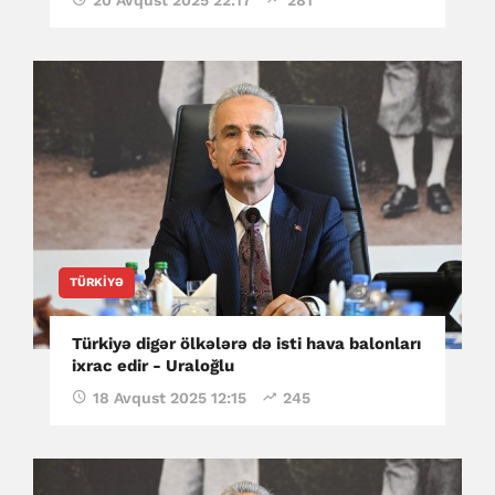
TÜRKIYƏ
Türkiyə digər ölkələrə də isti hava balonları
ixrac edir - Uraloğlu
18 Avqust 2025 12:15
245