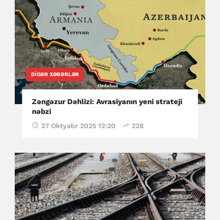
DIGƏR XƏBƏRLƏR
Zəngəzur Dəhlizi: Avrasiyanın yeni strateji
nəbzi
27 Oktyabr 2025 12:20
228