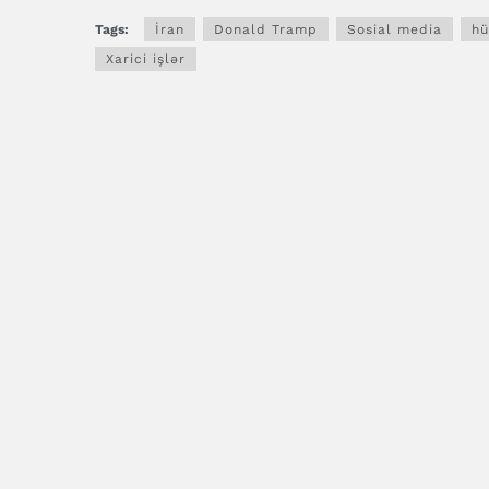
Tags:
İran
Donald Tramp
Sosial media
hü
Xarici işlər