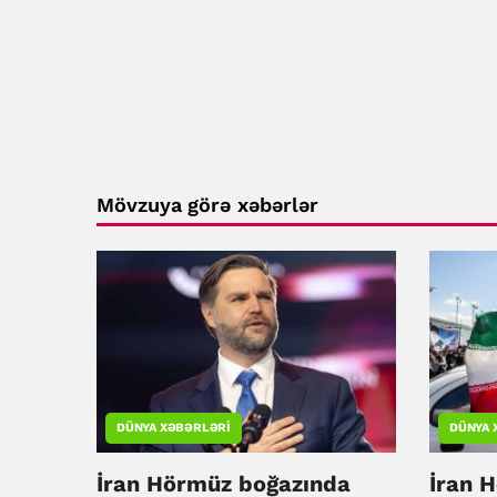
Mövzuya görə xəbərlər
DÜNYA XƏBƏRLƏRI
DÜNYA 
İran Hörmüz boğazında
İran 