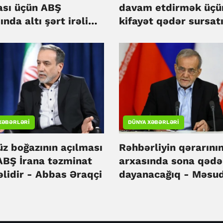
ası üçün ABŞ
davam etdirmək üçü
ında altı şərt irəli
kifayət qədər sursatı
Pentaqon
XƏBƏRLƏRI
DÜNYA XƏBƏRLƏRI
z boğazının açılması
Rəhbərliyin qərarını
ABŞ İrana təzminat
arxasında sona qədə
lidir - Abbas Əraqçi
dayanacağıq - Məsu
Pezeşkian