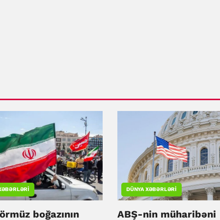
XƏBƏRLƏRI
DÜNYA XƏBƏRLƏRI
Hörmüz boğazının
ABŞ-nin müharibəni