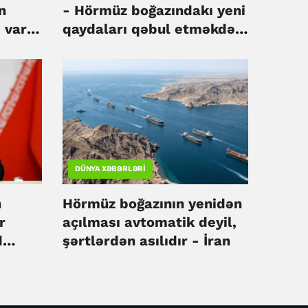
n
- Hörmüz boğazındakı yeni
 var -
qaydaları qəbul etməkdən
başqa yol yoxdur
DÜNYA XƏBƏRLƏRI
n
Hörmüz boğazının yenidən
r
açılması avtomatik deyil,
d
şərtlərdən asılıdır - İran