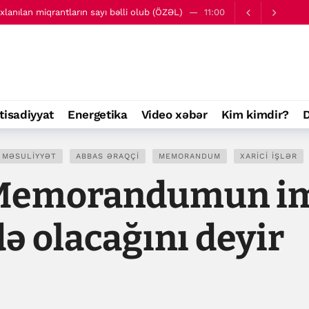
axlanılan miqrantların sayı bəlli olub (ÖZƏL)
11:00
iyyətdə ilk günü iki güclü hücum baş verib
12:03
tisadiyyat
Energetika
Video xəbər
Kim kimdir?
D
 MƏSULIYYƏT
ABBAS ƏRAQÇI
MEMORANDUM
XARICI IŞLƏR
 Memorandumun i
 olacağını deyir