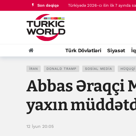
Son dəqiqə
Türkiyədə 2026-cı ilin ilk 7 ayında s
Kolumbiyada yeni prezidentin hakim
Türk Dövlətləri
Siyasət
İq
İRAN
DONALD TRAMP
SOSIAL MEDIA
HÜQUQI
Abbas Əraqçi
yaxın müddətdə
12 İyun 20:05