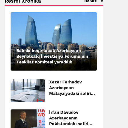
Rəsmi Xronika
Hamısı
Bakıda keçiriləcək Azərbaycan
Beynəlxalq İnvestisiya Forumunun
Təşkilat Komitəsi yaradılıb
Xəzər Fərhadov
Azərbaycan
Malayziyadakı səfiri
təyin edilib
İrfan Davudov
Azərbaycanın
Pakistandakı səfiri