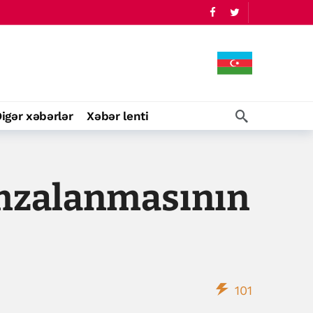
igər xəbərlər
Xəbər lenti
mzalanmasının
101