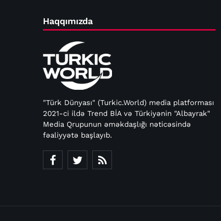
Haqqımızda
"Türk Dünyası" (Turkic.World) media platforması
2021-ci ildə Trend BİA və Türkiyənin "Albayrak"
Media Qrupunun əməkdaşlığı nəticəsində
fəaliyyətə başlayıb.