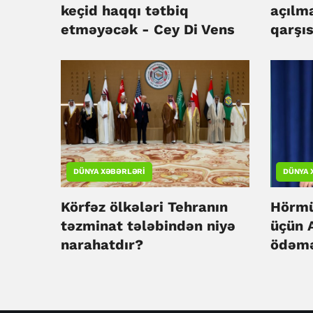
keçid haqqı tətbiq
açılm
etməyəcək - Cey Di Vens
qarşıs
sürüb
DÜNYA XƏBƏRLƏRI
DÜNYA 
Körfəz ölkələri Tehranın
Hörmü
təzminat tələbindən niyə
üçün 
narahatdır?
ödəmə