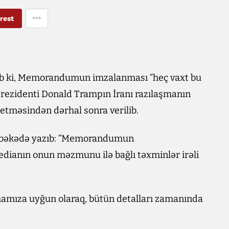
rest
dirib ki, Memorandumun imzalanması “heç vaxt bu
rezidenti Donald Trampın İranı razılaşmanın
etməsindən dərhal sonra verilib.
 şəbəkədə yazıb: “Memorandumun
dianın onun məzmunu ilə bağlı təxminlər irəli
şmamıza uyğun olaraq, bütün detalları zamanında