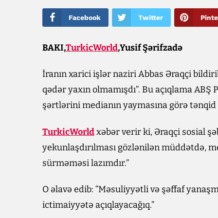
Facebook
Twitter
Pinte
BAKI,
TurkicWorld
,Yusif Şərifzadə
İranın xarici işlər naziri Abbas Əraqçi bil
qədər yaxın olmamışdı”. Bu açıqlama ABŞ P
şərtlərini medianın yaymasına görə tənqid 
TurkicWorld
xəbər verir ki, Əraqçi sosial
yekunlaşdırılması gözlənilən müddətdə, me
sürməməsi lazımdır.”
O əlavə edib: “Məsuliyyətli və şəffaf yana
ictimaiyyətə açıqlayacağıq.”