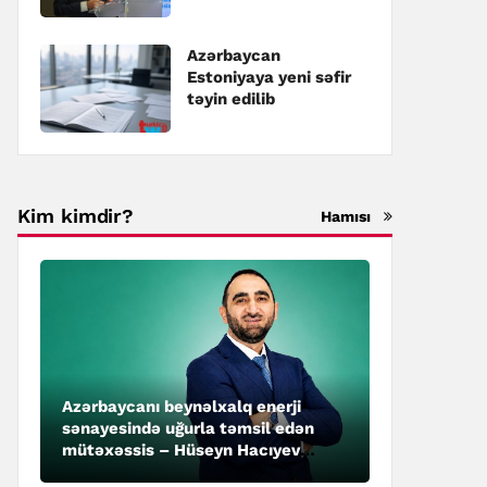
təyin edilib
Azərbaycan
Estoniyaya yeni səfir
təyin edilib
Kim kimdir?
Hamısı
Azərbaycanı beynəlxalq enerji
sənayesində uğurla təmsil edən
mütəxəssis – Hüseyn Hacıyev
kimdir?