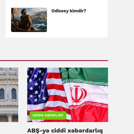
Odissey kimdir?
DÜNYA XƏBƏRLƏRI
ABŞ-yə ciddi xəbərdarlıq