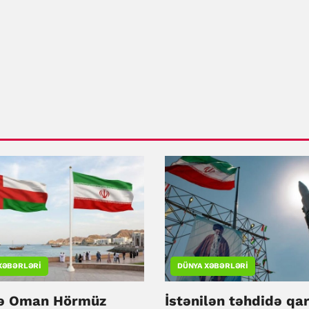
XƏBƏRLƏRI
DÜNYA XƏBƏRLƏRI
və Oman Hörmüz
İstənilən təhdidə qar