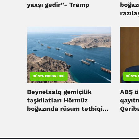
yaxşı gedir”- Tramp
boğazı
razıl
mərhə
DÜNYA XƏBƏRLƏRI
DÜNYA 
Beynəlxalq gəmiçilik
ABŞ ö
təşkilatları Hörmüz
qayıt
boğazında rüsum tətbiqinə
Qərib
qarşı çıxıb