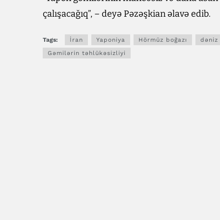
çalışacağıq”, – deyə Pəzəşkian əlavə edib.
Tags:
İran
Yaponiya
Hörmüz boğazı
dəniz
Gəmilərin təhlükəsizliyi