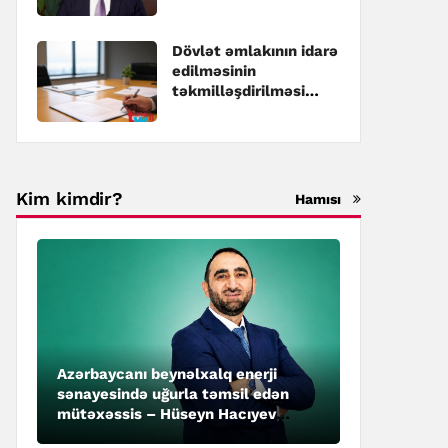
Dövlət əmlakının idarə
edilməsinin
təkmilləşdirilməsi
üzrə Dövlət
Proqramına dəyişiklik
edilib
Kim kimdir?
Hamısı
Azərbaycanı beynəlxalq enerji
sənayesində uğurla təmsil edən
mütəxəssis – Hüseyn Hacıyev
kimdir?