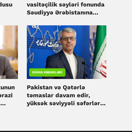
rdusu
vasitəçilik səyləri fonunda
Səudiyyə Ərəbistanına
səfər edir
DÜNYA XƏBƏRLƏRI
tunun
Pakistan və Qətərlə
ərazi
təmaslar davam edir,
-
yüksək səviyyəli səfərlər
planlaşdırılmır - İran