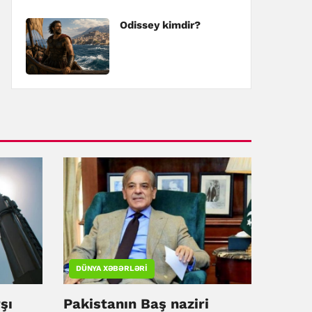
Odissey kimdir?
DÜNYA XƏBƏRLƏRI
şı
Pakistanın Baş naziri