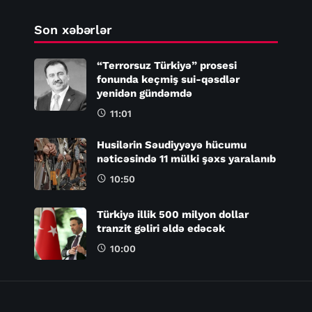
Son xəbərlər
“Terrorsuz Türkiyə” prosesi
fonunda keçmiş sui-qəsdlər
yenidən gündəmdə
11:01
Husilərin Səudiyyəyə hücumu
nəticəsində 11 mülki şəxs yaralanıb
10:50
Türkiyə illik 500 milyon dollar
tranzit gəliri əldə edəcək
10:00