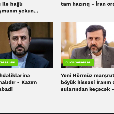
 ilə bağlı
tam hazırıq - İran o
aşmanın yekun
ləsinə yaxınlaşır
XƏBƏRLƏRI
DÜNYA XƏBƏRLƏRI
hdəliklərinə
Yeni Hörmüz marşru
malıdır - Kazım
böyük hissəsi İranın 
abadi
sularından keçəcək 
Kazım Qəribabadi