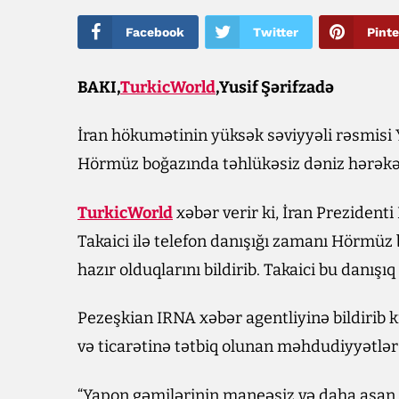
Facebook
Twitter
Pinte
BAKI,
TurkicWorld
,Yusif Şərifzadə
İran hökumətinin yüksək səviyyəli rəsmisi Y
Hörmüz boğazında təhlükəsiz dəniz hərəkət
TurkicWorld
xəbər verir ki, İran Preziden
Takaici ilə telefon danışığı zamanı Hörmü
hazır olduqlarını bildirib. Takaici bu danış
Pezeşkian IRNA xəbər agentliyinə bildirib 
və ticarətinə tətbiq olunan məhdudiyyətlə
“Yapon gəmilərinin maneəsiz və daha asan