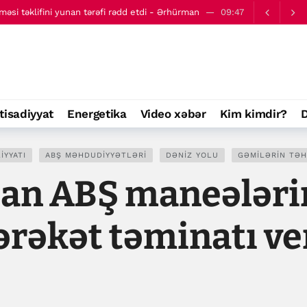
da keçmiş sui-qəsdlər yenidən gündəmdə
11:01
tisadiyyat
Energetika
Video xəbər
Kim kimdir?
D
IYYATI
ABŞ MƏHDUDIYYƏTLƏRI
DƏNIZ YOLU
GƏMILƏRIN TƏH
ian ABŞ maneələri
rəkət təminatı ve