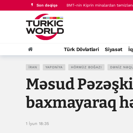
Son dəqiqə
“Terrorsuz Türkiyə” prosesi fonun
Türk Dövlətləri
Siyasət
İq
İRAN
YAPONIYA
HÖRMÜZ BOĞAZI
DƏNIZ NƏQL
Məsud Pəzəşk
baxmayaraq hə
1 İyun 18:35