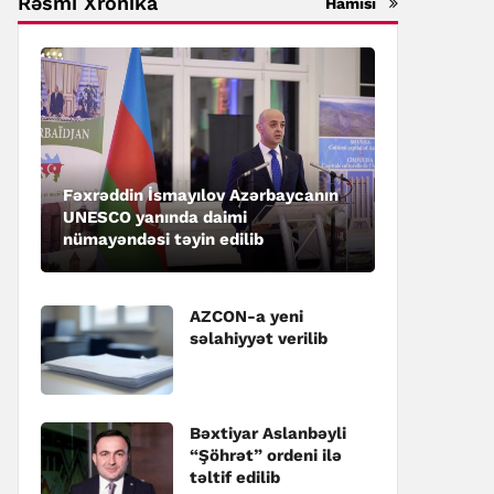
Rəsmi Xronika
Hamısı
Fəxrəddin İsmayılov Azərbaycanın
UNESCO yanında daimi
nümayəndəsi təyin edilib
AZCON-a yeni
səlahiyyət verilib
Bəxtiyar Aslanbəyli
“Şöhrət” ordeni ilə
təltif edilib