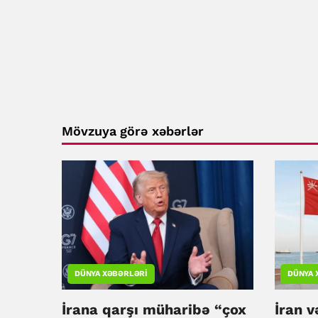
Mövzuya görə xəbərlər
DÜNYA XƏBƏRLƏRI
DÜNYA 
İrana qarşı müharibə “çox
İran 