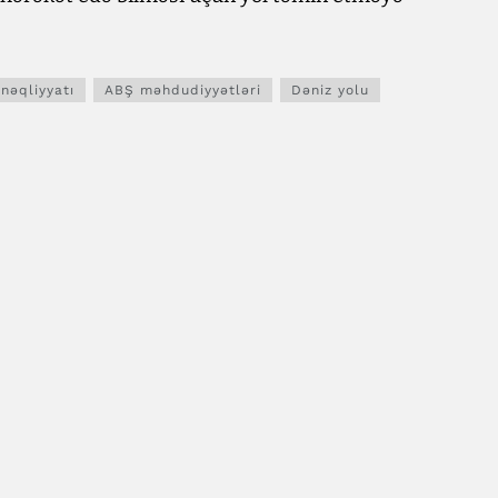
 nəqliyyatı
ABŞ məhdudiyyətləri
Dəniz yolu