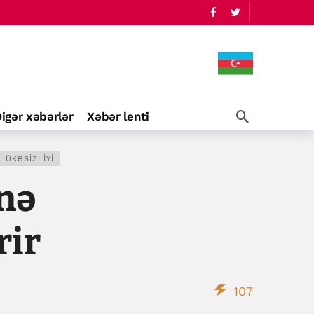
igər xəbərlər
Xəbər lenti
LÜKƏSIZLIYI
nə
rir
107