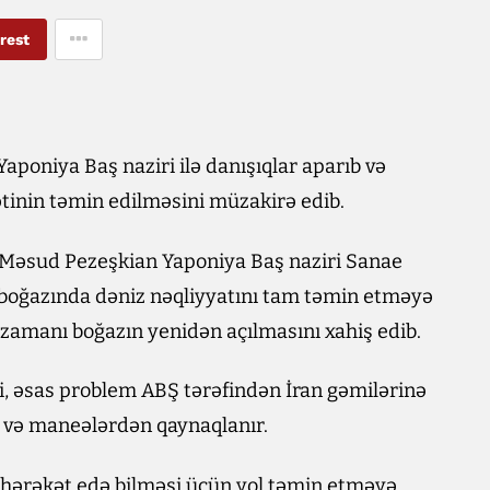
rest
aponiya Baş naziri ilə danışıqlar aparıb və
inin təmin edilməsini müzakirə edib.
ti Məsud Pezeşkian Yaponiya Baş naziri Sanae
z boğazında dəniz nəqliyyatını tam təmin etməyə
ıq zamanı boğazın yenidən açılmasını xahiş edib.
ki, əsas problem ABŞ tərəfindən İran gəmilərinə
r və maneələrdən qaynaqlanır.
 hərəkət edə bilməsi üçün yol təmin etməyə