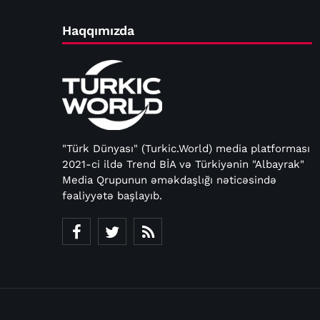
Haqqımızda
"Türk Dünyası" (Turkic.World) media platforması
2021-ci ildə Trend BİA və Türkiyənin "Albayrak"
Media Qrupunun əməkdaşlığı nəticəsində
fəaliyyətə başlayıb.