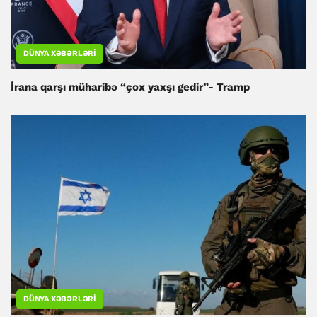
DÜNYA XƏBƏRLƏRI
İrana qarşı müharibə “çox yaxşı gedir”- Tramp
DÜNYA XƏBƏRLƏRI