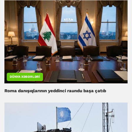
DÜNYA XƏBƏRLƏRI
Roma danışıqlarının yeddinci raundu başa çatıb