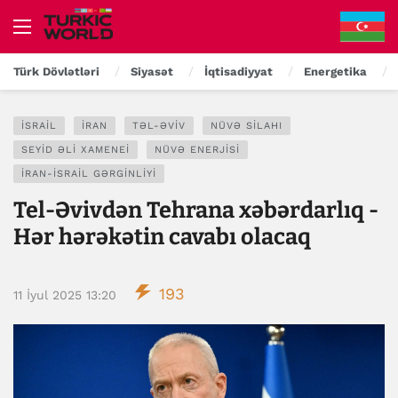
Türk Dövlətləri
Siyasət
İqtisadiyyat
Energetika
İSRAIL
İRAN
TƏL-ƏVIV
NÜVƏ SILAHI
SEYID ƏLI XAMENEI
NÜVƏ ENERJISI
İRAN-İSRAIL GƏRGINLIYI
Tel-Əvivdən Tehrana xəbərdarlıq -
Hər hərəkətin cavabı olacaq
193
11 İyul 2025 13:20