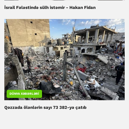
İsrail Fələstində sülh istəmir - Hakan Fidan
DÜNYA XƏBƏRLƏRI
Qəzzada ölənlərin sayı 73 382-yə çatıb