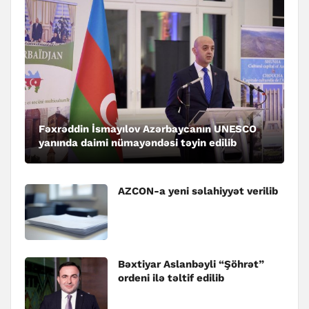
Fəxrəddin İsmayılov Azərbaycanın UNESCO
yanında daimi nümayəndəsi təyin edilib
AZCON-a yeni səlahiyyət verilib
Bəxtiyar Aslanbəyli “Şöhrət”
ordeni ilə təltif edilib