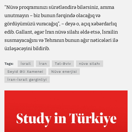
“Nüvə proqramınızı sürətləndirə bilərsiniz, amma
unutmayın – biz bunun fərqində olacağıq və
gördüyümüzü vuracağıq”, – deyə o, açıq xəbərdarlıq
edib. Gallant, əgər İran nüvə silahı əldə etsə, İsrailin
susmayacağını və Tehranın bunun ağır nəticələri ilə
üzləşəcəyini bildirib.
Tags:
İsrail
İran
Təl-Əviv
nüvə silahı
Seyid Əli Xamenei
Nüvə enerjisi
İran-İsrail gərginliyi