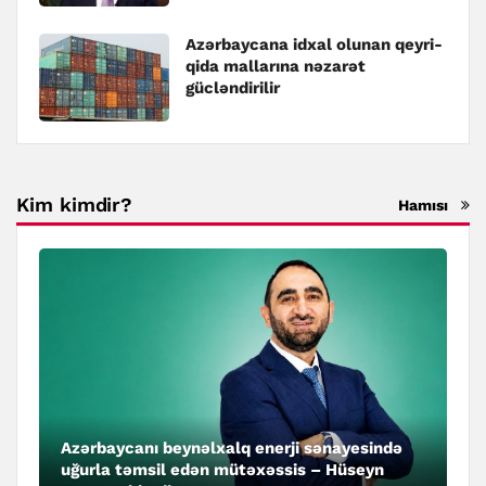
Azərbaycana idxal olunan qeyri-
qida mallarına nəzarət
gücləndirilir
Kim kimdir?
Hamısı
Azərbaycanı beynəlxalq enerji sənayesində
uğurla təmsil edən mütəxəssis – Hüseyn