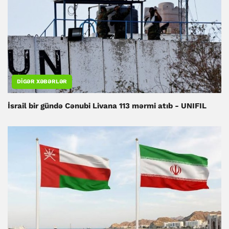
DIGƏR XƏBƏRLƏR
İsrail bir gündə Cənubi Livana 113 mərmi atıb - UNIFIL