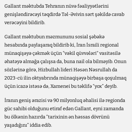
Gallant məktubda Tehranın nüvə fəaliyyətlərini
genişləndirəcəyi təqdirdə Təl-Əvivin sərt şəkildə cavab
verəcəyini bildirib.
Gallant məktubun məzmununu sosial şəbəkə
hesabında paylaşaraq bildirib ki, İran İsraili regional
münaqişəyə çəkmək üçün "vəkil qüvvələri" vasitəsilə
əhatəyə almağa çalışsa da, buna nail ola bilməyib. Onun
sözlərinə görə, Hizbullah lideri Həsən Nəsrullah da
2023-cü ilin oktyabrında münaqişəyə birbaşa qoşulmaq
üçün icazə istəsə də, Xamenei bu təklifə “yox” deyib.
İranın geniş ərazisi və 90 milyonluq əhalisi ilə regionda
güc sahibi olduğunu etiraf edən Gallant, eyni zamanda
bu ölkənin hazırda “tarixinin ən həssas dövrünü
yaşadığını” iddia edib.