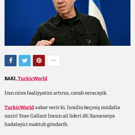
BAKI,
TurkicWorld
İran nüvə fəaliyyətini artırsa, cavab verəcəyik.
TurkicWorld
xəbər verir ki, İsrailin keçmiş müdafiə
naziri Yoav Gallant İranın ali lideri Əli Xameneiyə
hədələyici məktub göndərib.