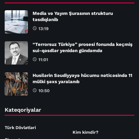
Media və Yayım Şurasının strukturu
təsdiqlənib
13:19
“Terrorsuz Türkiyə” prosesi fonunda keçmiş
sui-qəsdlər yenidən gündəmdə
11:01
Husilərin Səudiyyəyə hücumu nəticəsində 11
mülki şəxs yaralanıb
10:50
Kateqoriyalar
Türk Dövlətləri
Kim kimdir?