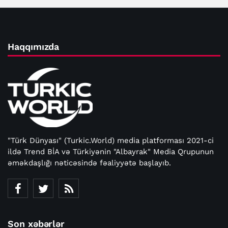
Haqqımızda
"Türk Dünyası" (Turkic.World) media platforması 2021-ci
ildə Trend BİA və Türkiyənin "Albayrak" Media Qrupunun
əməkdaşlığı nəticəsində fəaliyyətə başlayıb.
Son xəbərlər