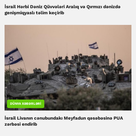
İsrail Hərbi Dəniz Qüvvələri Aralıq və Qırmızı dənizdə
genişmiqyaslı təlim keçirib
DÜNYA XƏBƏRLƏRI
İsrail Livanın cənubundakı Meyfadun qəsəbəsinə PUA
zərbəsi endirib