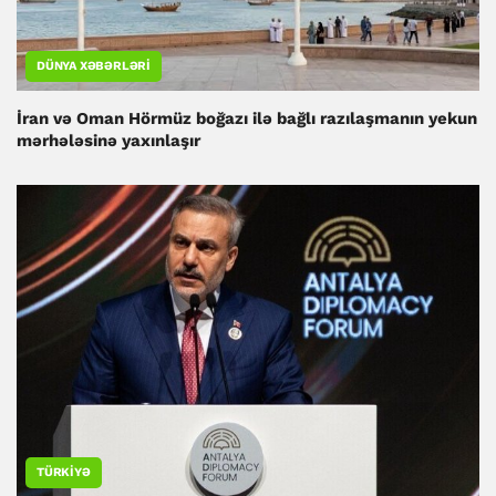
DÜNYA XƏBƏRLƏRI
İran və Oman Hörmüz boğazı ilə bağlı razılaşmanın yekun
mərhələsinə yaxınlaşır
TÜRKIYƏ