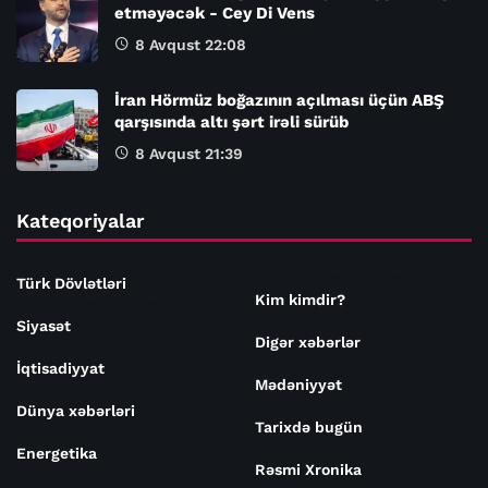
etməyəcək - Cey Di Vens
8 Avqust 22:08
İran Hörmüz boğazının açılması üçün ABŞ
qarşısında altı şərt irəli sürüb
8 Avqust 21:39
Kateqoriyalar
Türk Dövlətləri
Kim kimdir?
Siyasət
Digər xəbərlər
İqtisadiyyat
Mədəniyyət
Dünya xəbərləri
Tarixdə bugün
Energetika
Rəsmi Xronika