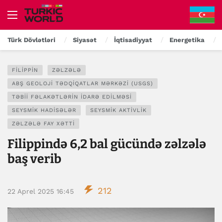
Türk Dövlətləri
Siyasət
İqtisadiyyat
Energetika
FILIPPIN
ZƏLZƏLƏ
ABŞ GEOLOJI TƏDQIQATLAR MƏRKƏZI (USGS)
TƏBII FƏLAKƏTLƏRIN IDARƏ EDILMƏSI
SEYSMIK HADISƏLƏR
SEYSMIK AKTIVLIK
ZƏLZƏLƏ FAY XƏTTI
Filippində 6,2 bal gücündə zəlzələ
baş verib
212
22 Aprel 2025 16:45