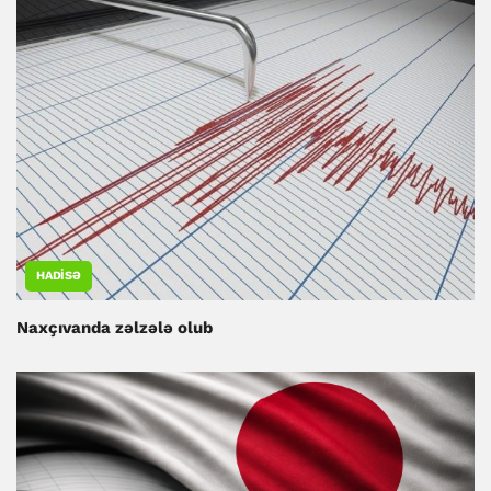
HADISƏ
Naxçıvanda zəlzələ olub