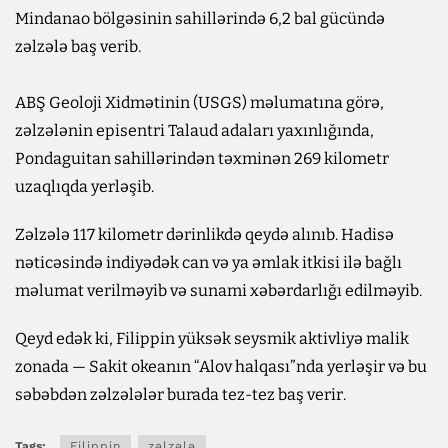
Mindanao bölgəsinin sahillərində 6,2 bal gücündə
zəlzələ baş verib.
ABŞ Geoloji Xidmətinin (USGS) məlumatına görə,
zəlzələnin episentri Talaud adaları yaxınlığında,
Pondaguitan sahillərindən təxminən 269 kilometr
uzaqlıqda yerləşib.
Zəlzələ 117 kilometr dərinlikdə qeydə alınıb. Hadisə
nəticəsində indiyədək can və ya əmlak itkisi ilə bağlı
məlumat verilməyib və sunami xəbərdarlığı edilməyib.
Qeyd edək ki, Filippin yüksək seysmik aktivliyə malik
zonada — Sakit okeanın “Alov halqası”nda yerləşir və bu
səbəbdən zəlzələlər burada tez-tez baş verir.
Tags:
Filippin
zəlzələ