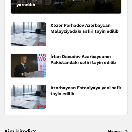
yaradılıb
Xəzər Fərhadov Azərbaycan
Malayziyadakı səfiri təyin edilib
İrfan Davudov Azərbaycanın
Pakistandakı səfiri təyin edilib
Azərbaycan Estoniyaya yeni səfir
təyin edilib
Kim kimdir?
Hamısı