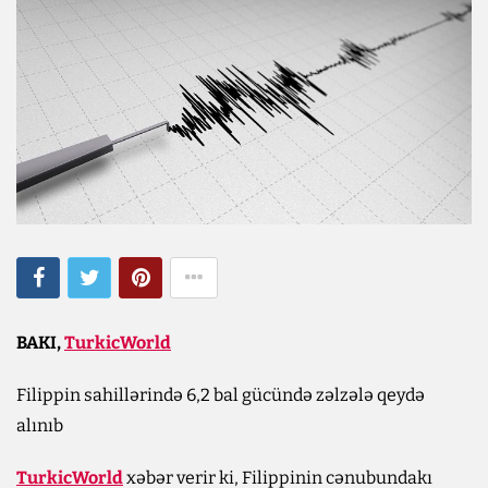
BAKI,
TurkicWorld
Filippin sahillərində 6,2 bal gücündə zəlzələ qeydə
alınıb
TurkicWorld
xəbər verir ki, Filippinin cənubundakı