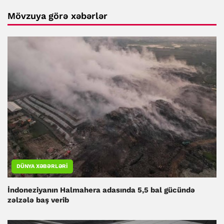
Mövzuya görə xəbərlər
DÜNYA XƏBƏRLƏRI
İndoneziyanın Halmahera adasında 5,5 bal gücündə
zəlzələ baş verib