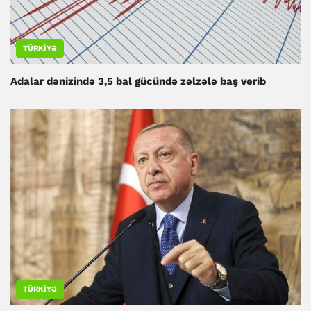
TÜRKIYƏ
Adalar dənizində 3,5 bal gücündə zəlzələ baş verib
TÜRKIYƏ