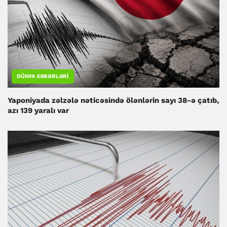
DÜNYA XƏBƏRLƏRI
Yaponiyada zəlzələ nəticəsində ölənlərin sayı 38-ə çatıb,
azı 139 yaralı var