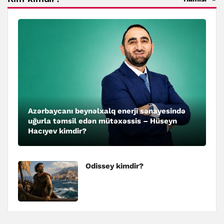
Azərbaycanı beynəlxalq enerji sənayesində
uğurla təmsil edən mütəxəssis – Hüseyn
Hacıyev kimdir?
Odissey kimdir?