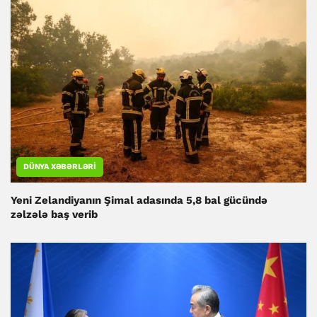
DÜNYA XƏBƏRLƏRI
Yeni Zelandiyanın Şimal adasında 5,8 bal gücündə
zəlzələ baş verib