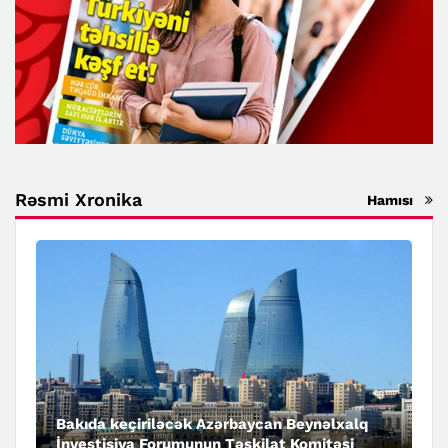
Rəsmi Xronika
Hamısı
Bakıda keçiriləcək Azərbaycan Beynəlxalq
İnvestisiya Forumunun Təşkilat Komitəsi