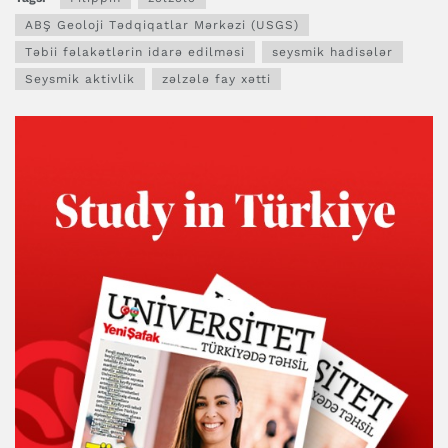
ABŞ Geoloji Tədqiqatlar Mərkəzi (USGS)
Təbii fəlakətlərin idarə edilməsi
seysmik hadisələr
Seysmik aktivlik
zəlzələ fay xətti