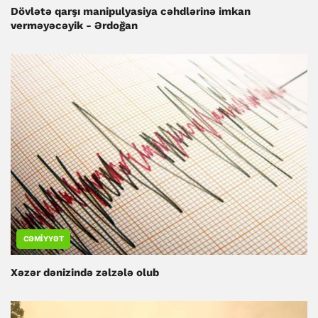
Dövlətə qarşı manipulyasiya cəhdlərinə imkan
verməyəcəyik - Ərdoğan
CƏMIYYƏT
Xəzər dənizində zəlzələ olub