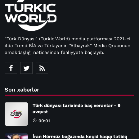
"Türk Dünyası" (Turkic.World) media platforması 2021-ci
ildə Trend BİA və Türkiyənin "Albayrak" Media Qrupunun
əməkdaşlığı nəticəsində fəaliyyətə başlayıb.
Son xəbərlər
Türk dünyası tarixində baş verənlər - 9
avqust
00:01
İran Hörmüz boğazında keçid haqqı tətbiq