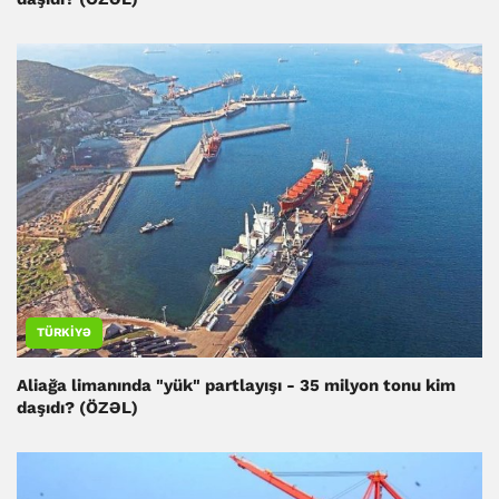
TÜRKIYƏ
Aliağa limanında "yük" partlayışı - 35 milyon tonu kim
daşıdı? (ÖZƏL)