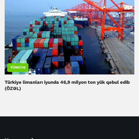
TÜRKIYƏ
Türkiyə limanları iyunda 46,9 milyon ton yük qəbul edib
(ÖZƏL)