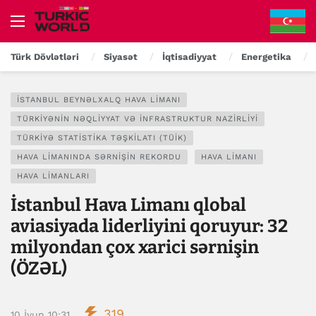
Türk Dövlətləri
Siyasət
İqtisadiyyat
Energetika
İSTANBUL BEYNƏLXALQ HAVA LIMANI
TÜRKIYƏNIN NƏQLIYYAT VƏ İNFRASTRUKTUR NAZIRLIYI
TÜRKIYƏ STATISTIKA TƏŞKILATI (TÜİK)
HAVA LIMANINDA SƏRNIŞIN REKORDU
HAVA LIMANI
HAVA LIMANLARI
İstanbul Hava Limanı qlobal
aviasiyada liderliyini qoruyur: 32
milyondan çox xarici sərnişin
(ÖZƏL)
319
10 İyun 10:31