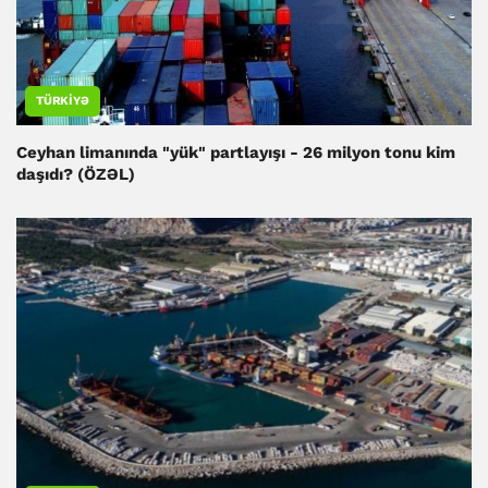
TÜRKIYƏ
Ceyhan limanında "yük" partlayışı - 26 milyon tonu kim
daşıdı? (ÖZƏL)