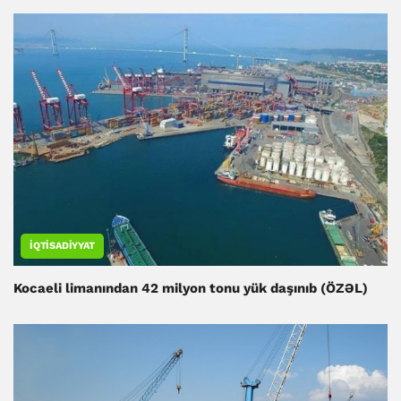
İQTISADIYYAT
Kocaeli limanından 42 milyon tonu yük daşınıb (ÖZƏL)