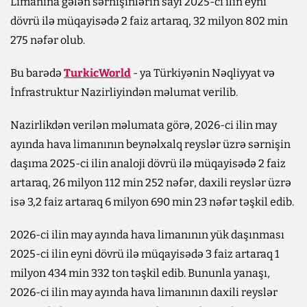
Limanına gələn sərnişinlərin sayı 2025-ci ilin eyni
dövrü ilə müqayisədə 2 faiz artaraq, 32 milyon 802 min
275 nəfər olub.
Bu barədə
TurkicWorld
- ya Türkiyənin Nəqliyyat və
İnfrastruktur Nazirliyindən məlumat verilib.
Nazirlikdən verilən məlumata görə, 2026-ci ilin may
ayında hava limanının beynəlxalq reyslər üzrə sərnişin
daşıma 2025-ci ilin analoji dövrü ilə müqayisədə 2 faiz
artaraq, 26 milyon 112 min 252 nəfər, daxili reyslər üzrə
isə 3,2 faiz artaraq 6 milyon 690 min 23 nəfər təşkil edib.
2026-ci ilin may ayında hava limanının yük daşınması
2025-ci ilin eyni dövrü ilə müqayisədə 3 faiz artaraq 1
milyon 434 min 332 ton təşkil edib. Bununla yanaşı,
2026-ci ilin may ayında hava limanının daxili reyslər