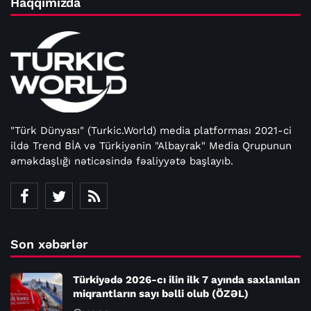
Haqqımızda
"Türk Dünyası" (Turkic.World) media platforması 2021-ci
ildə Trend BİA və Türkiyənin "Albayrak" Media Qrupunun
əməkdaşlığı nəticəsində fəaliyyətə başlayıb.
Son xəbərlər
Türkiyədə 2026-cı ilin ilk 7 ayında saxlanılan
miqrantların sayı bəlli olub (ÖZƏL)