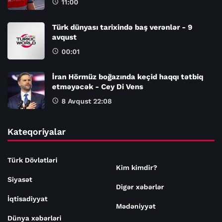
11:00
Türk dünyası tarixində baş verənlər - 9
avqust
00:01
İran Hörmüz boğazında keçid haqqı tətbiq
etməyəcək - Cey Di Vens
8 Avqust 22:08
Kateqoriyalar
Türk Dövlətləri
Kim kimdir?
Siyasət
Digər xəbərlər
İqtisadiyyat
Mədəniyyət
Dünya xəbərləri