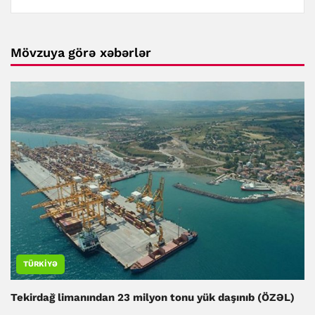
Mövzuya görə xəbərlər
TÜRKIYƏ
Tekirdağ limanından 23 milyon tonu yük daşınıb (ÖZƏL)