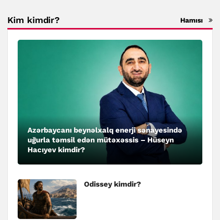
Kim kimdir?
Hamısı
Azərbaycanı beynəlxalq enerji sənayesində
uğurla təmsil edən mütəxəssis – Hüseyn
Hacıyev kimdir?
Odissey kimdir?