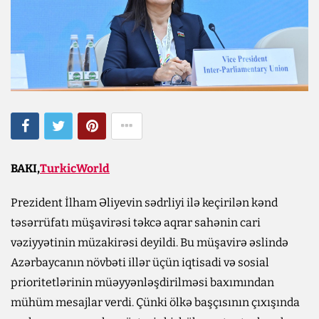
BAKI,
TurkicWorld
Prezident İlham Əliyevin sədrliyi ilə keçirilən kənd
təsərrüfatı müşavirəsi təkcə aqrar sahənin cari
vəziyyətinin müzakirəsi deyildi. Bu müşavirə əslində
Azərbaycanın növbəti illər üçün iqtisadi və sosial
prioritetlərinin müəyyənləşdirilməsi baxımından
mühüm mesajlar verdi. Çünki ölkə başçısının çıxışında