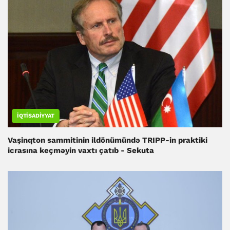
İQTISADIYYAT
Vaşinqton sammitinin ildönümündə TRIPP-in praktiki
icrasına keçməyin vaxtı çatıb - Sekuta