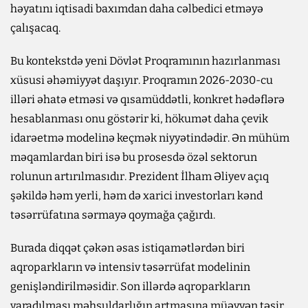
həyatını iqtisadi baxımdan daha cəlbedici etməyə
çalışacaq.
Bu kontekstdə yeni Dövlət Proqramının hazırlanması
xüsusi əhəmiyyət daşıyır. Proqramın 2026-2030-cu
illəri əhatə etməsi və qısamüddətli, konkret hədəflərə
hesablanması onu göstərir ki, hökumət daha çevik
idarəetmə modelinə keçmək niyyətindədir. Ən mühüm
məqamlardan biri isə bu prosesdə özəl sektorun
rolunun artırılmasıdır. Prezident İlham Əliyev açıq
şəkildə həm yerli, həm də xarici investorları kənd
təsərrüfatına sərmayə qoymağa çağırdı.
Burada diqqət çəkən əsas istiqamətlərdən biri
aqroparkların və intensiv təsərrüfat modelinin
genişləndirilməsidir. Son illərdə aqroparkların
yaradılması məhsuldarlığın artmasına müəyyən təsir