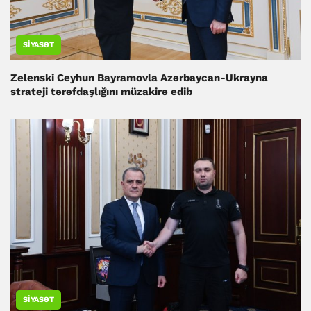
SIYASƏT
Zelenski Ceyhun Bayramovla Azərbaycan-Ukrayna
strateji tərəfdaşlığını müzakirə edib
SIYASƏT