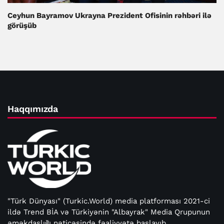
Ceyhun Bayramov Ukrayna Prezident Ofisinin rəhbəri ilə
görüşüb
Haqqımızda
"Türk Dünyası" (Turkic.World) media platforması 2021-ci
ildə Trend BİA və Türkiyənin "Albayrak" Media Qrupunun
əməkdaşlığı nəticəsində fəaliyyətə başlayıb.