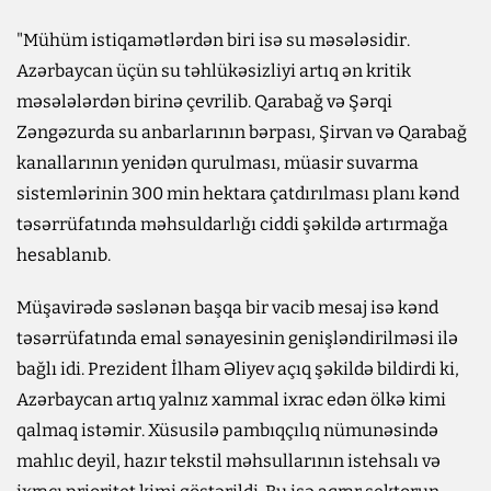
"Mühüm istiqamətlərdən biri isə su məsələsidir.
Azərbaycan üçün su təhlükəsizliyi artıq ən kritik
məsələlərdən birinə çevrilib. Qarabağ və Şərqi
Zəngəzurda su anbarlarının bərpası, Şirvan və Qarabağ
kanallarının yenidən qurulması, müasir suvarma
sistemlərinin 300 min hektara çatdırılması planı kənd
təsərrüfatında məhsuldarlığı ciddi şəkildə artırmağa
hesablanıb.
Müşavirədə səslənən başqa bir vacib mesaj isə kənd
təsərrüfatında emal sənayesinin genişləndirilməsi ilə
bağlı idi. Prezident İlham Əliyev açıq şəkildə bildirdi ki,
Azərbaycan artıq yalnız xammal ixrac edən ölkə kimi
qalmaq istəmir. Xüsusilə pambıqçılıq nümunəsində
mahlıc deyil, hazır tekstil məhsullarının istehsalı və