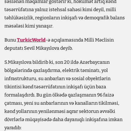
səslənən məqamlar göstərir ki, hökumət artıq kənd
təsərrüfatına yalnız istehsal sahəsi kimi deyil, milli
təhlükəsizlik, regionların inkişafı və demoqrafik balans
məsələsi kimi yanaşır.
Bunu
TurkicWorld
-ə açıqlamasında Milli Məclisin
deputatı Sevil Mikayılova deyib.
S.Mikayılova bildirib ki, son 20 ildə Azərbaycanın
bölgələrində qazlaşdırma, elektrik təminatı, yol
infrastrukturu, su anbarları və sosial obyektlərin
tikintisi kənd təsərrüfatının inkişafı üçün baza
formalaşdırdı. Bu gün ölkədə qazlaşmanın 96 faizə
çatması, yeni su anbarlarının və kanalların tikilməsi,
kənd yollarının yenilənməsi aqrar sektorun əvvəlki
dövrlərlə müqayisədə daha dayanıqlı inkişafına imkan
yaradıb: