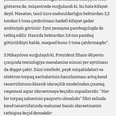
göstərsə də, müşavirədə vurğulandı ki, bu hələ kifayət
deyil. Məsələn, taxıl üzrə məhsuldarlığın hektardan 3,2
tondan 5 tona çatdırılması hədəfi kifayət qədər
ambisiyalı görünür. Eyni yanaşma pambıqçılıqda da
tətbiq edilir. Hazırda hektardan 3,6 ton pambıq
götürüldüyü halda, məqsəd bunu 5 tona çatdırmaqdır".
S.Mikayılova vurğulayıb ki, Prezident İlham Əliyevin
çıxışında texnologiya məsələsinə xüsusi yer ayrılması
da diqqət çəkir. Süni intellekt, peyk müşahidələri və
elektron torpaq xəritələrinin hazırlanması artıq kənd
təsərrüfatının klassik idarəçilik modelindən çıxaraq
rəqəmsal aqrar idarəetməyə keçidin siqnallarıdır. "Hər
bir torpaq sahəsinin pasportu olmalıdır" fikri əslində
kənd təsərrüfatında məlumat bazalı idarəetmənin
tətbiqinə keçid deməkdir: