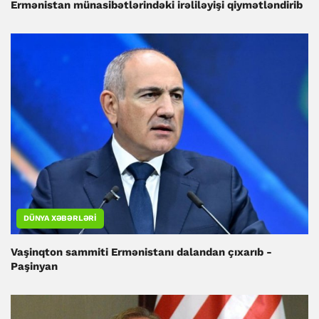
Ermənistan münasibətlərindəki irəliləyişi qiymətləndirib
DÜNYA XƏBƏRLƏRI
Vaşinqton sammiti Ermənistanı dalandan çıxarıb -
Paşinyan