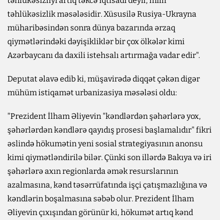
təhlükəsizliyi artıq təkcə iqtisadi deyil, milli
təhlükəsizlik məsələsidir. Xüsusilə Rusiya-Ukrayna
müharibəsindən sonra dünya bazarında ərzaq
qiymətlərindəki dəyişikliklər bir çox ölkələr kimi
Azərbaycanı da daxili istehsalı artırmağa vadar edir".
Deputat əlavə edib ki, müşavirədə diqqət çəkən digər
mühüm istiqamət urbanizasiya məsələsi oldu:
"Prezident İlham Əliyevin "kəndlərdən şəhərlərə yox,
şəhərlərdən kəndlərə qayıdış prosesi başlamalıdır" fikri
əslində hökumətin yeni sosial strategiyasının anonsu
kimi qiymətləndirilə bilər. Çünki son illərdə Bakıya və iri
şəhərlərə axın regionlarda əmək resurslarının
azalmasına, kənd təsərrüfatında işçi çatışmazlığına və
kəndlərin boşalmasına səbəb olur. Prezident İlham
Əliyevin çıxışından görünür ki, hökumət artıq kənd