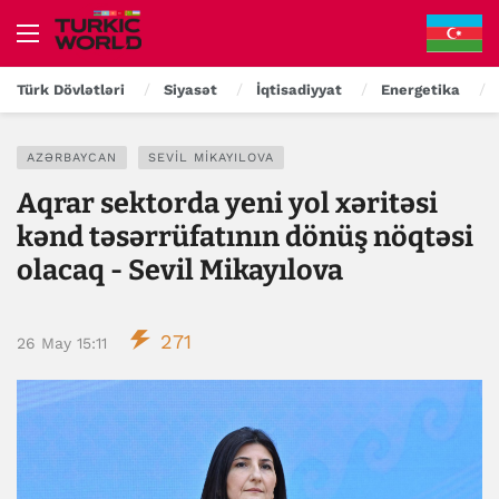
Türk Dövlətləri
Siyasət
İqtisadiyyat
Energetika
AZƏRBAYCAN
SEVIL MIKAYILOVA
Aqrar sektorda yeni yol xəritəsi
kənd təsərrüfatının dönüş nöqtəsi
olacaq - Sevil Mikayılova
271
26 May 15:11