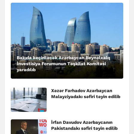
Bakıda keçiriləcək Azərbaycan Beynəlxalq
İnvestisiya Forumunun Təşkilat Komitəsi
yaradılıb
Xəzər Fərhadov Azərbaycan
Malayziyadakı səfiri təyin edilib
İrfan Davudov Azərbaycanın
Pakistandakı səfiri təyin edilib