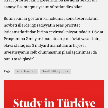
ixracı prioritet kimi göstərildi. Bu isə aqrar sektorun
sənaye ilə inteqrasiyasını sürətləndirə bilər.
Bütün bunlar göstərir ki, hökumət kənd təsərrüfatını
növbəti illərdə iqtisadiyyatın əsas prioritet
istiqamətlərindən birinə çevirmək niyyətindədir. Dövlət
Proqramına 2 milyard manatdan çox dövlət vəsaitinin,
əlavə olaraq isə 3 milyard manatdan artıq özəl
investisiyanın cəlb olunmasının planlaşdırılması da
bunu təsdiqləyir".
Tags:
Azərbaycan
Sevil Mikayılova