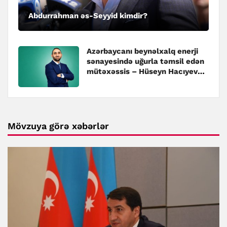
Abdurrahman əs-Seyyid kimdir?
Azərbaycanı beynəlxalq enerji
sənayesində uğurla təmsil edən
mütəxəssis – Hüseyn Hacıyev
kimdir?
Mövzuya görə xəbərlər