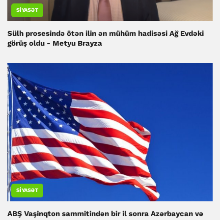
SIYASƏT
Sülh prosesində ötən ilin ən mühüm hadisəsi Ağ Evdəki
görüş oldu - Metyu Brayza
SIYASƏT
ABŞ Vaşinqton sammitindən bir il sonra Azərbaycan və