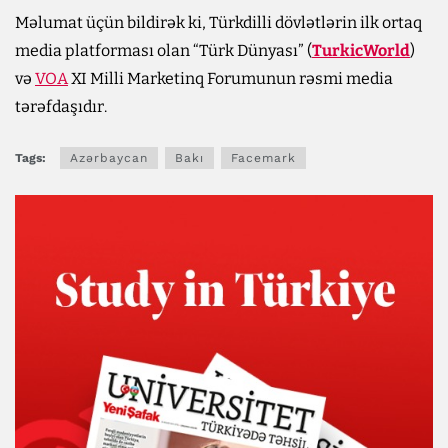
Məlumat üçün bildirək ki, Türkdilli dövlətlərin ilk ortaq
media platforması olan “Türk Dünyası” (
TurkicWorld
)
və
VOA
XI Milli Marketinq Forumunun rəsmi media
tərəfdaşıdır.
Tags:
Azərbaycan
Bakı
Facemark