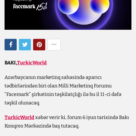
BAKI,
TurkicWorld
Azərbaycanın marketinq sahəsində aparıcı
tədbirlərindən biri olan Milli Marketinq Forumu
“Facemark” şirkətinin təşkilatçlığı ilə bu il 11-ci dəfə
təşkil olunacaq.
TurkicWorld
xəbər verir ki, forum 6 iyun tarixində Bakı
Konqres Mərkəzində baş tutacaq.