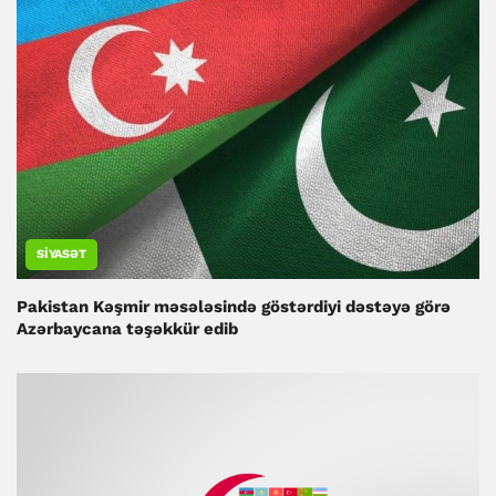
SIYASƏT
Pakistan Kəşmir məsələsində göstərdiyi dəstəyə görə
Azərbaycana təşəkkür edib