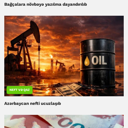
Bağçalara növbəyə yazılma dayandırılıb
NEFT VƏ QAZ
Azərbaycan nefti ucuzlaşıb