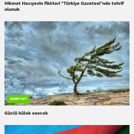
Hikmət Hacıyevin fikirləri "Türkiye Gazetesi"ndə təhrif
olunub
CƏMIYYƏT
Güclü külək əsəcək