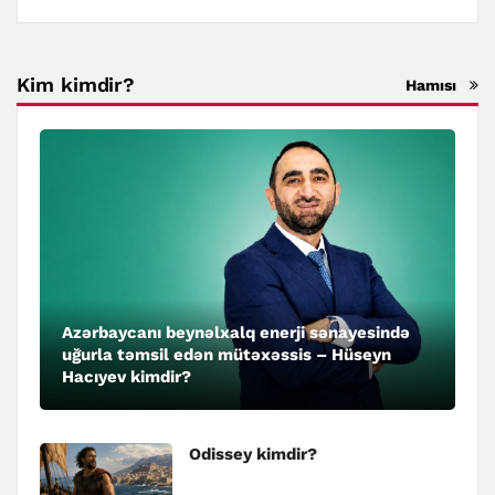
Kim kimdir?
Hamısı
Azərbaycanı beynəlxalq enerji sənayesində
uğurla təmsil edən mütəxəssis – Hüseyn
Hacıyev kimdir?
Odissey kimdir?