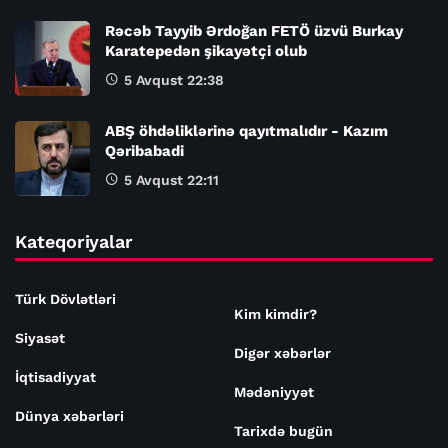
Rəcəb Tayyib Ərdoğan FETÖ üzvü Burkay
Karatepedən şikayətçi olub
5 Avqust 22:38
ABŞ öhdəliklərinə qayıtmalıdır - Kazım
Qəribabadi
5 Avqust 22:11
Kateqoriyalar
Türk Dövlətləri
Kim kimdir?
Siyasət
Digər xəbərlər
İqtisadiyyat
Mədəniyyət
Dünya xəbərləri
Tarixdə bugün