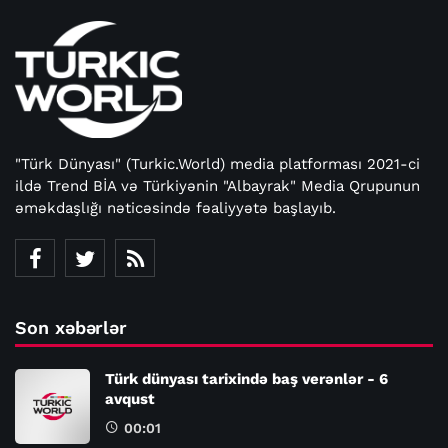
"Türk Dünyası" (Turkic.World) media platforması 2021-ci
ildə Trend BİA və Türkiyənin "Albayrak" Media Qrupunun
əməkdaşlığı nəticəsində fəaliyyətə başlayıb.
Son xəbərlər
Türk dünyası tarixində baş verənlər - 6
avqust
00:01