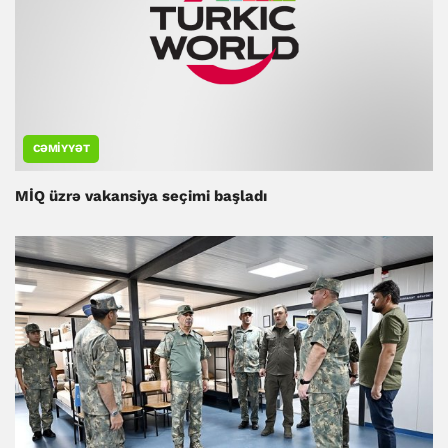
CƏMIYYƏT
MİQ üzrə vakansiya seçimi başladı