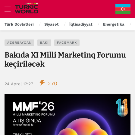
Türk Dövlətləri
Siyasət
İqtisadiyyat
Energetika
AZƏRBAYCAN
BAKI
FACEMARK
Bakıda XI Milli Marketinq Forumu
keçiriləcək
270
24 Aprel 12:27