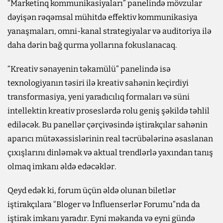
“Marketinq kommunikasiyaları” panelində mövzular
dəyişən rəqəmsal mühitdə effektiv kommunikasiya
yanaşmaları, omni-kanal strategiyalar və auditoriya ilə
daha dərin bağ qurma yollarına fokuslanacaq.
“Kreativ sənayenin təkamülü” panelində isə
texnologiyanın təsiri ilə kreativ sahənin keçirdiyi
transformasiya, yeni yaradıcılıq formaları və süni
intellektin kreativ proseslərdə rolu geniş şəkildə təhlil
ediləcək. Bu panellər çərçivəsində iştirakçılar sahənin
aparıcı mütəxəssislərinin real təcrübələrinə əsaslanan
çıxışlarını dinləmək və aktual trendlərlə yaxından tanış
olmaq imkanı əldə edəcəklər.
Qeyd edək ki, forum üçün əldə olunan biletlər
iştirakçılara “Bloger və İnfluenserlər Forumu”nda da
iştirak imkanı yaradır. Eyni məkanda və eyni gündə