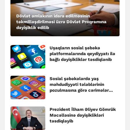
Dövlət əmlakının idarə edilməsinin
təkmilləşdirilməsi üzrə Dövlət Proqramına
dəyişiklik edilib
Uşaqların sosial şəbəkə
platformalarında qeydiyyatı ilə
bağlı dəyişikliklər təsdiqlənib
Sosial şəbəkələrdə yaş
məhdudiyyəti tələblərinin
pozulmasına görə cərimələr
müəyyənləşib
Prezident İlham Əliyev Gömrük
Məcəlləsinə dəyişiklikləri
təsdiqləyib