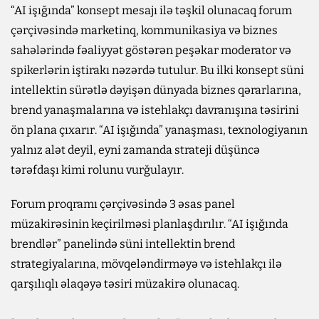
“AI işığında” konsept mesajı ilə təşkil olunacaq forum
çərçivəsində marketinq, kommunikasiya və biznes
sahələrində fəaliyyət göstərən peşəkar moderator və
spikerlərin iştirakı nəzərdə tutulur. Bu ilki konsept süni
intellektin sürətlə dəyişən dünyada biznes qərarlarına,
brend yanaşmalarına və istehlakçı davranışına təsirini
ön plana çıxarır. “AI işığında” yanaşması, texnologiyanın
yalnız alət deyil, eyni zamanda strateji düşüncə
tərəfdaşı kimi rolunu vurğulayır.
Forum proqramı çərçivəsində 3 əsas panel
müzakirəsinin keçirilməsi planlaşdırılır. “AI işığında
brendlər” panelində süni intellektin brend
strategiyalarına, mövqeləndirməyə və istehlakçı ilə
qarşılıqlı əlaqəyə təsiri müzakirə olunacaq.