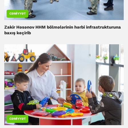
CƏMIYYƏT
Zakir Həsənov HHM bölmələrinin hərbi infrastrukturuna
baxış keçirib
CƏMIYYƏT