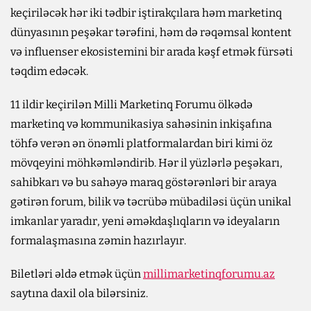
keçiriləcək hər iki tədbir iştirakçılara həm marketinq
dünyasının peşəkar tərəfini, həm də rəqəmsal kontent
və influenser ekosistemini bir arada kəşf etmək fürsəti
təqdim edəcək.
11 ildir keçirilən Milli Marketinq Forumu ölkədə
marketinq və kommunikasiya sahəsinin inkişafına
töhfə verən ən önəmli platformalardan biri kimi öz
mövqeyini möhkəmləndirib. Hər il yüzlərlə peşəkarı,
sahibkarı və bu sahəyə maraq göstərənləri bir araya
gətirən forum, bilik və təcrübə mübadiləsi üçün unikal
imkanlar yaradır, yeni əməkdaşlıqların və ideyaların
formalaşmasına zəmin hazırlayır.
Biletləri əldə etmək üçün
millimarketinqforumu.az
saytına daxil ola bilərsiniz.