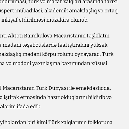
irilməsi, türk və macar xalqları arasında tarixi
ekspert mübadiləsi, akademik əməkdaşlıq və ortaq
 inkişaf etdirilməsi müzakirə olunub.
nti Aktotı Raimkulova Macarıstanın təşkilatın
 mədəni təşəbbüslərdə fəal iştirakını yüksək
 əməkdaşlıq mədəni körpü rolunu oynayaraq, Türk
laşma və mədəni yaxınlaşma baxımından xüsusi
Macarıstanın Türk Dünyası ilə əməkdaşlıqda,
 iştirak etməsində hazır olduqlarını bildirib və
lərini ifadə edib.
yihələrdən biri kimi Türk xalqlarının folkloruna