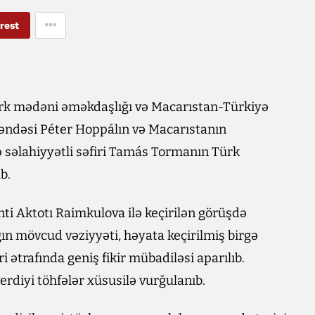
rest
Türk mədəni əməkdaşlığı və Macarıstan-Türkiyə
əndəsi Péter Hoppálın və Macarıstanın
 səlahiyyətli səfiri Tamás Tormanın Türk
b.
nti Aktotı Raimkulova ilə keçirilən görüşdə
ın mövcud vəziyyəti, həyata keçirilmiş birgə
i ətrafında geniş fikir mübadiləsi aparılıb.
rdiyi töhfələr xüsusilə vurğulanıb.