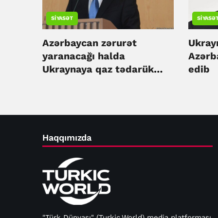
SIYASƏT
SIYASƏ
Azərbaycan zərurət
Ukray
yaranacağı halda
Azərb
Ukraynaya qaz tədarük
edib
etməyə hazırdır - Ceyhun
Bayramov
Haqqımızda
"Türk Dünyası" (Turkic.World) media platforması