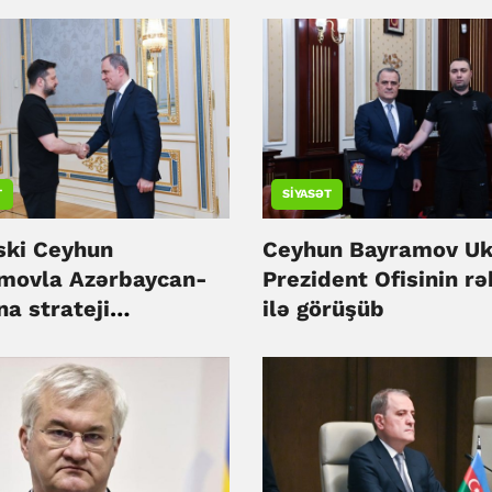
T
SIYASƏT
ski Ceyhun
Ceyhun Bayramov Uk
movla Azərbaycan-
Prezident Ofisinin rə
a strateji
ilə görüşüb
aşlığını müzakirə