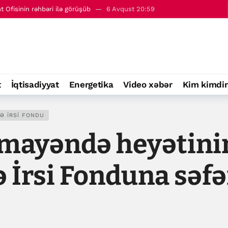
- 7 avqust
00:01
ir”- Tramp
6 Avqust 21:58
lik Şurasının katibi ilə görüşüb
6 Avqust 21:35
can-Ukrayna strateji tərəfdaşlığını müzakirə edib
6 Avqust 21:04
Ofisinin rəhbəri ilə görüşüb
6 Avqust 20:59
t
İqtisadiyyat
Energetika
Video xəbər
Kim kimdir
- 7 avqust
00:01
Ə İRSI FONDU
mayəndə heyətini
 İrsi Fonduna səfə