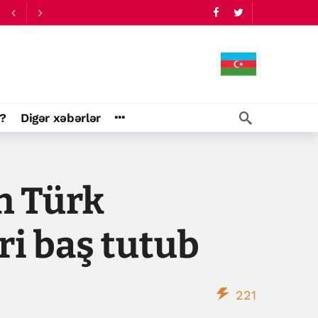
?
Digər xəbərlər
n Türk
ri baş tutub
221