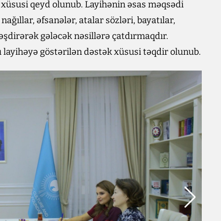
ı xüsusi qeyd olunub. Layihənin əsas məqsədi
ağıllar, əfsanələr, atalar sözləri, bayatılar,
ləşdirərək gələcək nəsillərə çatdırmaqdır.
 layihəyə göstərilən dəstək xüsusi təqdir olunub.