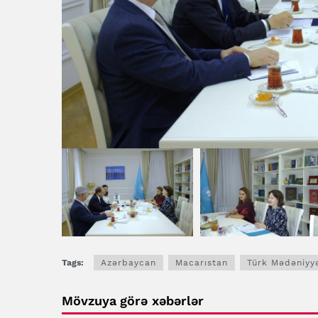
Tags:
Azərbaycan
Macarıstan
Türk Mədəniyyə
Mövzuya görə xəbərlər