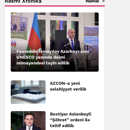
Rəsmi Xronika
Hamısı
Fəxrəddin İsmayılov Azərbaycanın
UNESCO yanında daimi
nümayəndəsi təyin edilib
AZCON-a yeni
səlahiyyət verilib
Bəxtiyar Aslanbəyli
“Şöhrət” ordeni ilə
təltif edilib