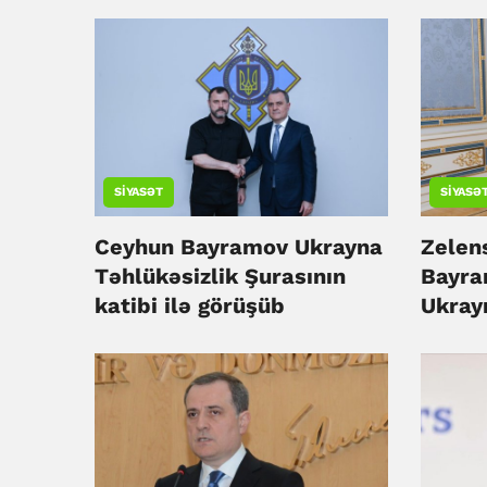
SIYASƏT
SIYASƏ
Ceyhun Bayramov Ukrayna
Zelen
Təhlükəsizlik Şurasının
Bayra
katibi ilə görüşüb
Ukrayn
tərəfd
edib