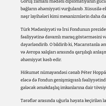
Görüş zamanı mədəni diplomatiyanın güclənd
bağların əhəmiyyəti vurğulanıb. Xüsusilə 
nəşr layihələri kimi mexanizmlərin daha da
Türk Mədəniyyəti və İrsi Fondunun prezide
fəaliyyətinə davamlı maraq göstərməsini və
dəyərləndirib. O bildirib ki, Macarıstanla
və Avropa xalqları arasında qarşılıqlı an
əhəmiyyət kəsb edir.
Hökumət nümayəndəsi cənab Péter Hoppál 
eləcə də Fondun genişmiqyaslı fəaliyyətində
gələcək əməkdaşlıq imkanlarına dair tövsiyə
Tərəflər arasında uğurla həyata keçirilən la