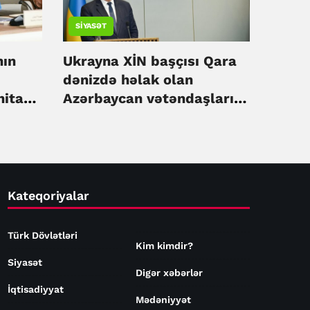
SIYASƏT
nın
Ukrayna XİN başçısı Qara
dənizdə həlak olan
nitar
Azərbaycan vətəndaşları
k –
ilə bağlı başsağlığı verib
Kateqoriyalar
Türk Dövlətləri
Kim kimdir?
Siyasət
Digər xəbərlər
İqtisadiyyat
Mədəniyyət