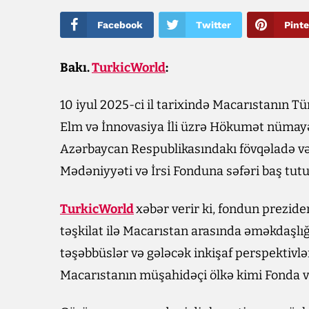
Facebook
Twitter
Pinte
Bakı.
TurkicWorld
:
10 iyul 2025-ci il tarixində Macarıstanın 
Elm və İnnovasiya İli üzrə Hökumət nümay
Azərbaycan Respublikasındakı fövqəladə və
Mədəniyyəti və İrsi Fonduna səfəri baş tutu
TurkicWorld
xəbər verir ki, fondun prezide
təşkilat ilə Macarıstan arasında əməkdaşlığ
təşəbbüslər və gələcək inkişaf perspektivlər
Macarıstanın müşahidəçi ölkə kimi Fonda ve