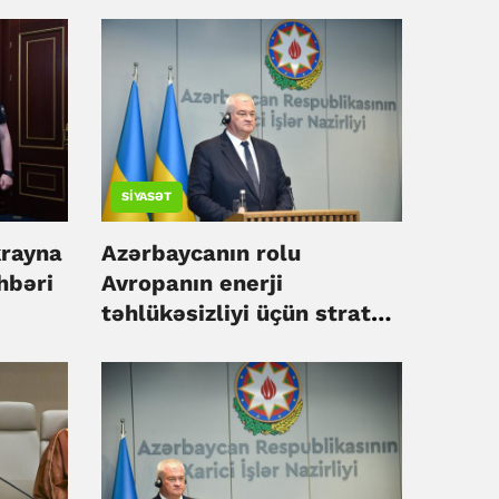
SIYASƏT
rayna
Azərbaycanın rolu
hbəri
Avropanın enerji
təhlükəsizliyi üçün strateji
əhəmiyyət daşıyır - Sibiha