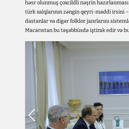
həsr olunmuş çoxcildli nəşrin hazırlanmas
türk xalqlarının zəngin qeyri-maddi irsini – n
dastanlar və digər folklor janrlarını sistem
Macarıstan bu təşəbbüsdə iştirak edir və bu