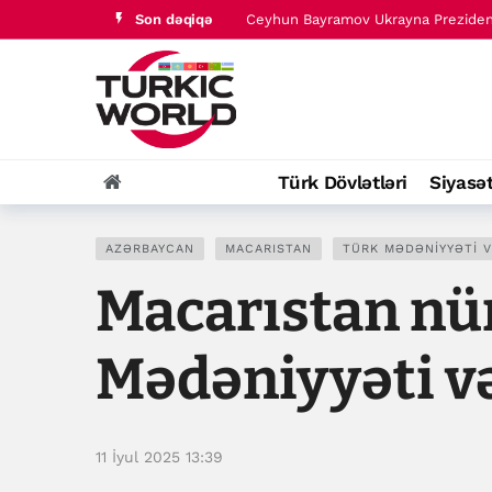
Son dəqiqə
Türk dünyası tarixində baş verənlər 
İrana qarşı müharibə “çox yaxşı ged
Ceyhun Bayramov Ukrayna Təhlükəsiz
Zelenski Ceyhun Bayramovla Azərbay
Ceyhun Bayramov Ukrayna Prezident 
Türk Dövlətləri
Siyasə
Türk dünyası tarixində baş verənlər 
AZƏRBAYCAN
MACARISTAN
TÜRK MƏDƏNIYYƏTI V
Macarıstan nü
Mədəniyyəti və
11 İyul 2025 13:39