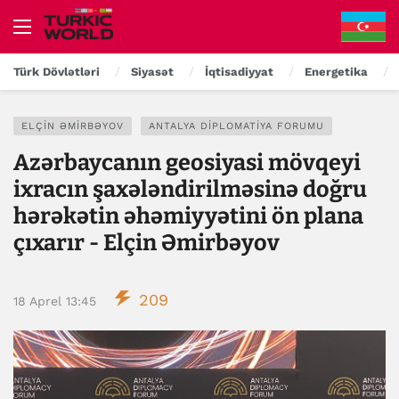
Türk Dövlətləri
Siyasət
İqtisadiyyat
Energetika
ELÇIN ƏMIRBƏYOV
ANTALYA DIPLOMATIYA FORUMU
Azərbaycanın geosiyasi mövqeyi
ixracın şaxələndirilməsinə doğru
hərəkətin əhəmiyyətini ön plana
çıxarır - Elçin Əmirbəyov
209
18 Aprel 13:45