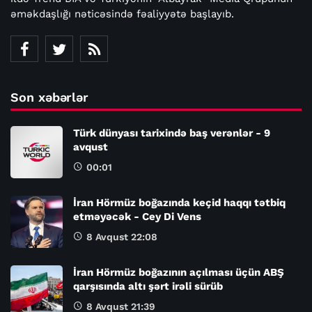
əməkdaşlığı nəticəsində fəaliyyətə başlayıb.
Son xəbərlər
Türk dünyası tarixində baş verənlər - 9
avqust
00:01
İran Hörmüz boğazında keçid haqqı tətbiq
etməyəcək - Cey Di Vens
8 Avqust 22:08
İran Hörmüz boğazının açılması üçün ABŞ
qarşısında altı şərt irəli sürüb
8 Avqust 21:39