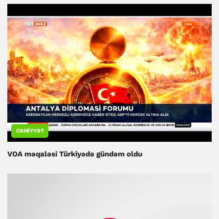
CƏMIYYƏT
VOA məqaləsi Türkiyədə gündəm oldu