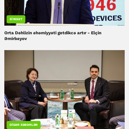
SIYASƏT
Orta Dəhlizin əhəmiyyəti getdikcə artır - Elçin
Əmirbəyov
DIGƏR XƏBƏRLƏR