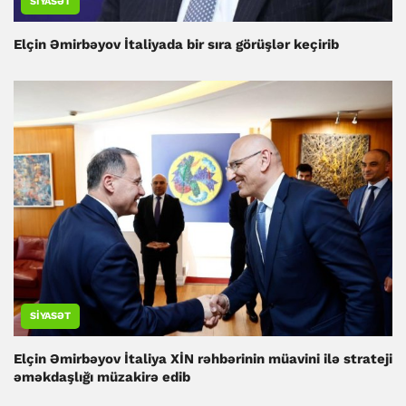
SIYASƏT
Elçin Əmirbəyov İtaliyada bir sıra görüşlər keçirib
SIYASƏT
Elçin Əmirbəyov İtaliya XİN rəhbərinin müavini ilə strateji
əməkdaşlığı müzakirə edib