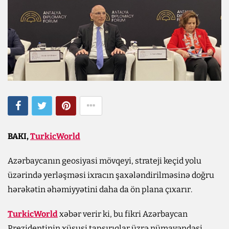
BAKI,
TurkicWorld
Azərbaycanın geosiyasi mövqeyi, strateji keçid yolu
üzərində yerləşməsi ixracın şaxələndirilməsinə doğru
hərəkətin əhəmiyyətini daha da ön plana çıxarır.
TurkicWorld
xəbər verir ki, bu fikri Azərbaycan
Prezidentinin xüsusi tapşırıqlar üzrə nümayəndəsi