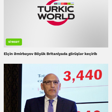
SIYASƏT
Elçin Əmirbəyov Böyük Britaniyada görüşlər keçirib