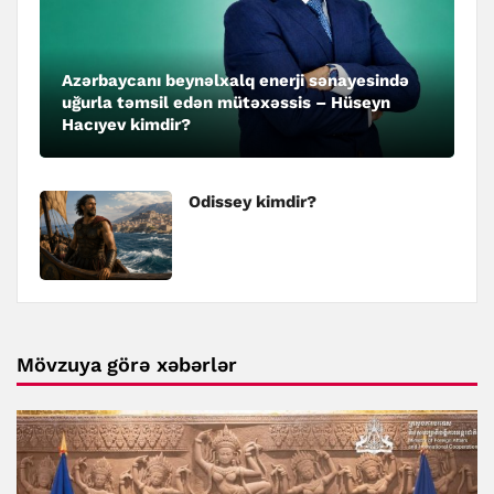
Azərbaycanı beynəlxalq enerji sənayesində
uğurla təmsil edən mütəxəssis – Hüseyn
Hacıyev kimdir?
Odissey kimdir?
Mövzuya görə xəbərlər