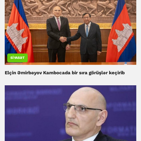
SIYASƏT
Elçin Əmirbəyov Kambocada bir sıra görüşlər keçirib