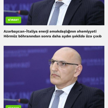
SIYASƏT
Azərbaycan-İtaliya enerji əməkdaşlığının əhəmiyyəti
Hörmüz böhranından sonra daha aydın şəkildə üzə çıxıb