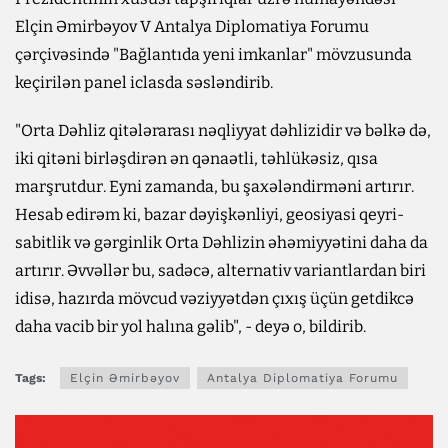
Elçin Əmirbəyov V Antalya Diplomatiya Forumu
çərçivəsində "Bağlantıda yeni imkanlar" mövzusunda
keçirilən panel iclasda səsləndirib.
"Orta Dəhliz qitələrarası nəqliyyat dəhlizidir və bəlkə də,
iki qitəni birləşdirən ən qənaətli, təhlükəsiz, qısa
marşrutdur. Eyni zamanda, bu şaxələndirməni artırır.
Hesab edirəm ki, bazar dəyişkənliyi, geosiyasi qeyri-
sabitlik və gərginlik Orta Dəhlizin əhəmiyyətini daha da
artırır. Əvvəllər bu, sadəcə, alternativ variantlardan biri
idisə, hazırda mövcud vəziyyətdən çıxış üçün getdikcə
daha vacib bir yol halına gəlib", - deyə o, bildirib.
Tags:
Elçin Əmirbəyov
Antalya Diplomatiya Forumu