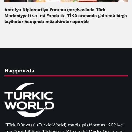
Antalya Diplomatiya Forumu çərçivəsində Türk
Mədəniyyəti və İrsi Fondu ilə TİKA arasında gələcək birgə
layihələr haqqında müzakirələr aparılıb
Haqqımızda
"Türk Dünyası" (Turkic.World) media platforması 2021-ci
ildə Trend BİA və Türkiyənin "Albayrak" Media Qrupunun