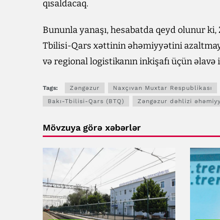
qısaldacaq.
Bununla yanaşı, hesabatda qeyd olunur ki, 
Tbilisi-Qars xəttinin əhəmiyyətini azaltma
və regional logistikanın inkişafı üçün əlav
Tags:
Zəngəzur
Naxçıvan Muxtar Respublikası
Bakı-Tbilisi-Qars (BTQ)
Zəngəzur dəhlizi əhəmiyy
Mövzuya görə xəbərlər