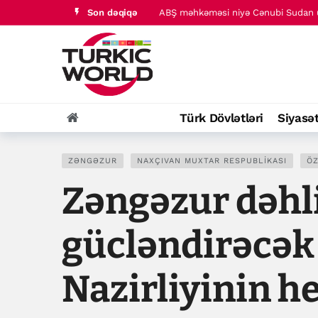
Son dəqiqə
ABŞ məhkəməsi niyə Cənubi Sudan ü
ABŞ İran hakimiyyətinin maliyyə şəbə
Türk Dövlətləri
Siyasə
ZƏNGƏZUR
NAXÇIVAN MUXTAR RESPUBLIKASI
ÖZ
Zəngəzur dəhli
gücləndirəcək 
Nazirliyinin h