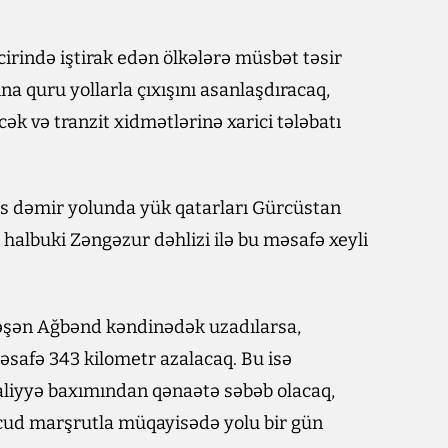
irində iştirak edən ölkələrə müsbət təsir
na quru yollarla çıxışını asanlaşdıracaq,
ək və tranzit xidmətlərinə xarici tələbatı
rs dəmir yolunda yük qatarları Gürcüstan
halbuki Zəngəzur dəhlizi ilə bu məsafə xeyli
ləşən Ağbənd kəndinədək uzadılarsa,
safə 343 kilometr azalacaq. Bu isə
liyyə baxımından qənaətə səbəb olacaq,
ud marşrutla müqayisədə yolu bir gün