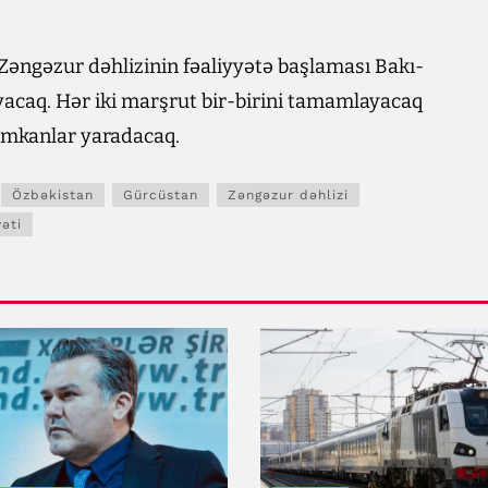
Zəngəzur dəhlizinin fəaliyyətə başlaması Bakı-
yacaq. Hər iki marşrut bir-birini tamamlayacaq
ə imkanlar yaradacaq.
Özbəkistan
Gürcüstan
Zəngəzur dəhlizi
əti