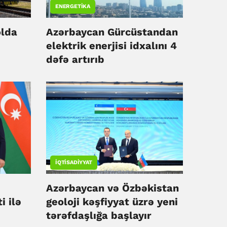
ENERGETIKA
olda
Azərbaycan Gürcüstandan
elektrik enerjisi idxalını 4
dəfə artırıb
İQTISADIYYAT
Azərbaycan və Özbəkistan
i ilə
geoloji kəşfiyyat üzrə yeni
tərəfdaşlığa başlayır