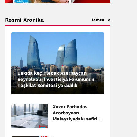
Rəsmi Xronika
Hamısı
Bakıda keçiriləcək Azərbaycan
Beynəlxalq İnvestisiya Forumunun
Təşkilat Komitəsi yaradılıb
Xəzər Fərhadov
Azərbaycan
Malayziyadakı səfiri
təyin edilib