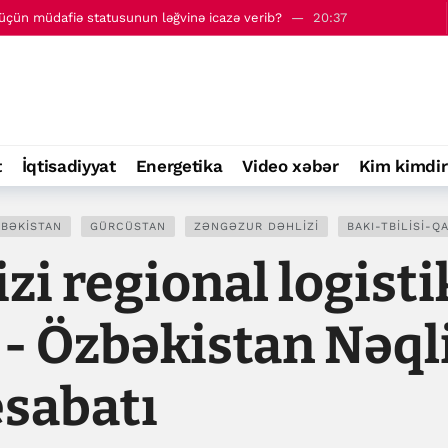
çün müdafiə statusunun ləğvinə icazə verib?
20:37
kələrinə qarşı yeni tədbirlər elan edib
21:24
t
İqtisadiyyat
Energetika
Video xəbər
Kim kimdir
BƏKISTAN
GÜRCÜSTAN
ZƏNGƏZUR DƏHLIZI
BAKI-TBILISI-Q
zi regional logisti
- Özbəkistan Nəql
esabatı