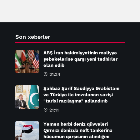
Son xəbərlər
ABŞ İran hakimiyyətinin maliyyə
şəbəkələrinə qarşı yeni tədbirlər
elan edib
21:24
Şahbaz Şərif Səudiyyə Ərəbistanı
və Türkiyə ilə imzalanan sazişi
"tarixi razılaşma" adlandırıb
21:11
Yəmən hərbi dəniz qüvvələri
Qırmızı dənizdə neft tankerinə
hücumun qarşısının alındığını