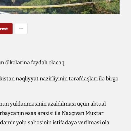
rest
 ölkələrinə faydalı olacaq.
istan nəqliyyat nazirliyinin tərəfdaşları ilə birgə
unun yüklənməsinin azaldılması üçün aktual
ərbaycanın əsas ərazisi ilə Naxçıvan Muxtar
 dəmir yolu sahəsinin istifadəyə verilməsi ola