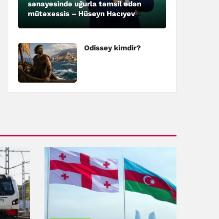
sənayesində uğurla təmsil edən
mütəxəssis – Hüseyn Hacıyev
kimdir?
Odissey kimdir?