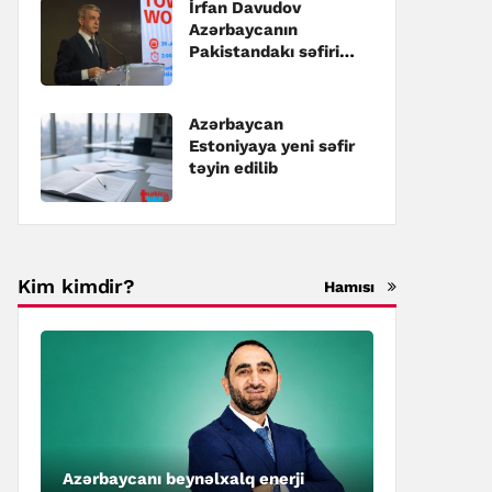
İrfan Davudov
Azərbaycanın
Pakistandakı səfiri
təyin edilib
Azərbaycan
Estoniyaya yeni səfir
təyin edilib
Kim kimdir?
Hamısı
Azərbaycanı beynəlxalq enerji