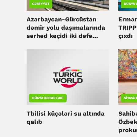
CƏMIYYƏT
DÜNYA 
Azərbaycan-Gürcüstan
Ermən
dəmir yolu daşımalarında
TRIPP 
sərhəd keçidi iki dəfə
çıxdı
sürətlənəcək
DÜNYA XƏBƏRLƏRI
SIYASƏ
Tbilisi küçələri su altında
Sahib
qalıb
Özbək
proku