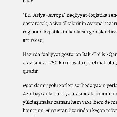
bilər.
"Bu "Asiya–Avropa" nəqliyyat-loqistika zənc
göstərəcək, Asiya ölkələrinin Avropa bazarı
regionun loqistika imkanlarını genişləndirəc
artıracaq.
Hazırda fəaliyyət göstərən Bakı-Tbilisi-Qa
ərazisindən 250 km məsafə qət etməli olur, 
qısadır.
Əgər dəmir yolu xətləri sərhədə yaxın yer
Azərbaycanla Türkiyə arasındakı ümumi mə
yükdaşımalar zamanı həm vaxt, həm də ma
həmçinin Gürcüstan üzərindən keçən mövc