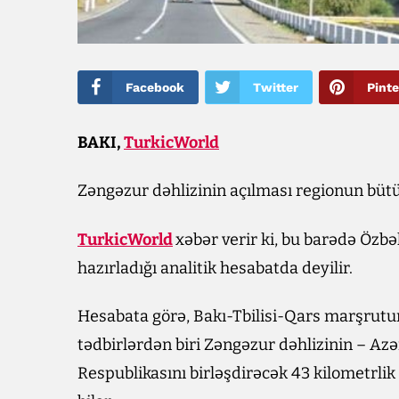
Facebook
Twitter
Pinte
BAKI,
TurkicWorld
Zəngəzur dəhlizinin açılması regionun bütün
TurkicWorld
xəbər verir ki, bu barədə Özbək
hazırladığı analitik hesabatda deyilir.
Hesabata görə, Bakı-Tbilisi-Qars marşrut
tədbirlərdən biri Zəngəzur dəhlizinin – Az
Respublikasını birləşdirəcək 43 kilometrlik