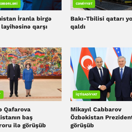
XƏBƏRLƏRI
CƏMIYYƏT
istan İranla birgə
Bakı-Tbilisi qatarı y
layihəsinə qarşı
qaldı
T
İQTISADIYYAT
ə Qafarova
Mikayıl Cabbarov
istanın baş
Özbəkistan Prezident
roru ilə görüşüb
görüşüb