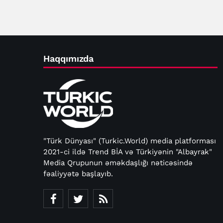
Haqqımızda
"Türk Dünyası" (Turkic.World) media platforması
2021-ci ildə Trend BİA və Türkiyənin "Albayrak"
Media Qrupunun əməkdaşlığı nəticəsində
fəaliyyətə başlayıb.