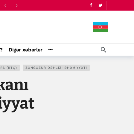
?
Digər xəbərlər
ARS (BTQ)
ZƏNGƏZUR DƏHLIZI ƏHƏMIYYƏTI
kanı
iyyat