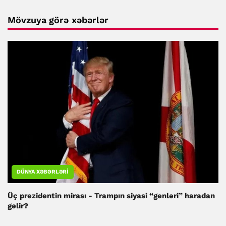
Mövzuya görə xəbərlər
DÜNYA XƏBƏRLƏRI
Üç prezidentin mirası - Trampın siyasi “genləri” haradan
gəlir?