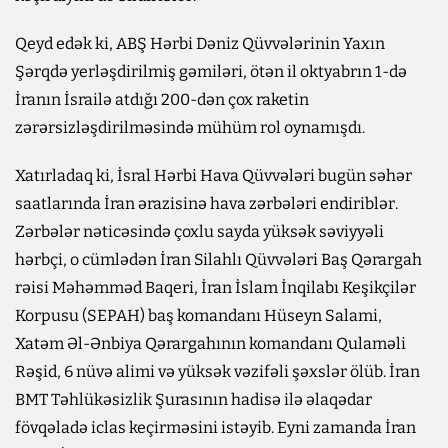
Qeyd edək ki, ABŞ Hərbi Dəniz Qüvvələrinin Yaxın
Şərqdə yerləşdirilmiş gəmiləri, ötən il oktyabrın 1-də
İranın İsrailə atdığı 200-dən çox raketin
zərərsizləşdirilməsində mühüm rol oynamışdı.
Xatırladaq ki, İsral Hərbi Hava Qüvvələri bugün səhər
saatlarında İran ərazisinə hava zərbələri endiriblər.
Zərbələr nəticəsində çoxlu sayda yüksək səviyyəli
hərbçi, o cümlədən İran Silahlı Qüvvələri Baş Qərargah
rəisi Məhəmməd Baqeri, İran İslam İnqilabı Keşikçilər
Korpusu (SEPAH) baş komandanı Hüseyn Salami,
Xatəm Əl-Ənbiya Qərargahının komandanı Qulaməli
Rəşid, 6 nüvə alimi və yüksək vəzifəli şəxslər ölüb. İran
BMT Təhlükəsizlik Şurasının hadisə ilə əlaqədar
fövqəladə iclas keçirməsini istəyib. Eyni zamanda İran