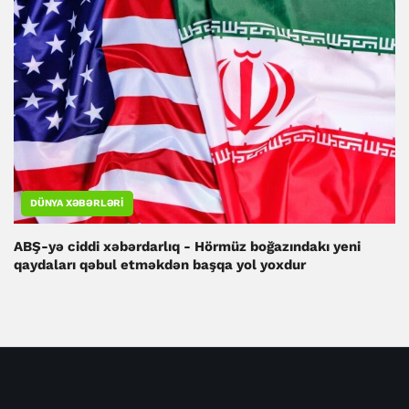
DÜNYA XƏBƏRLƏRI
ABŞ-yə ciddi xəbərdarlıq - Hörmüz boğazındakı yeni
qaydaları qəbul etməkdən başqa yol yoxdur