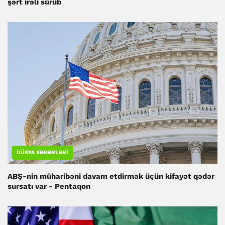
şərt irəli sürüb
DÜNYA XƏBƏRLƏRI
ABŞ-nin müharibəni davam etdirmək üçün kifayət qədər
sursatı var - Pentaqon