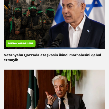
DÜNYA XƏBƏRLƏRI
Netanyahu Qəzzada atəşkəsin ikinci mərhələsini qəbul
etməyib