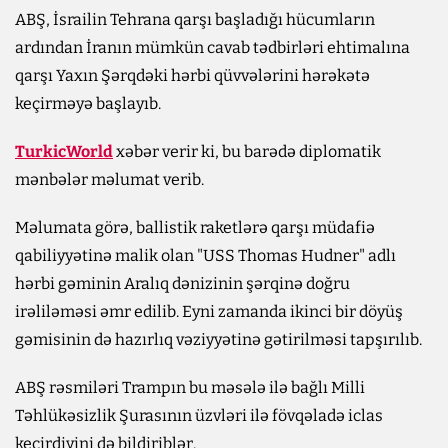
ABŞ, İsrailin Tehrana qarşı başladığı hücumların
ardından İranın mümkün cavab tədbirləri ehtimalına
qarşı Yaxın Şərqdəki hərbi qüvvələrini hərəkətə
keçirməyə başlayıb.
TurkicWorld
xəbər verir ki, bu barədə diplomatik
mənbələr məlumat verib.
Məlumata görə, ballistik raketlərə qarşı müdafiə
qabiliyyətinə malik olan "USS Thomas Hudner" adlı
hərbi gəminin Aralıq dənizinin şərqinə doğru
irəliləməsi əmr edilib. Eyni zamanda ikinci bir döyüş
gəmisinin də hazırlıq vəziyyətinə gətirilməsi tapşırılıb.
ABŞ rəsmiləri Trampın bu məsələ ilə bağlı Milli
Təhlükəsizlik Şurasının üzvləri ilə fövqəladə iclas
keçirdiyini də bildiriblər.