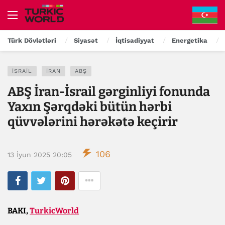
Türk Dövlətləri
Siyasət
İqtisadiyyat
Energetika
İSRAIL
İRAN
ABŞ
ABŞ İran-İsrail gərginliyi fonunda
Yaxın Şərqdəki bütün hərbi
qüvvələrini hərəkətə keçirir
106
13 İyun 2025 20:05
BAKI,
TurkicWorld