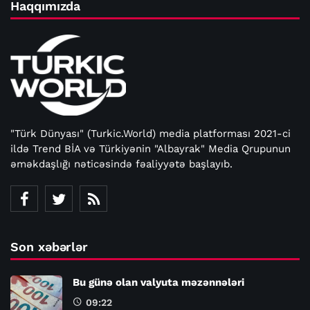
Haqqımızda
"Türk Dünyası" (Turkic.World) media platforması 2021-ci
ildə Trend BİA və Türkiyənin "Albayrak" Media Qrupunun
əməkdaşlığı nəticəsində fəaliyyətə başlayıb.
Son xəbərlər
Bu günə olan valyuta məzənnələri
09:22