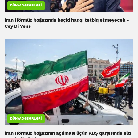
DÜNYA XƏBƏRLƏRI
İran Hörmüz boğazında keçid haqqı tətbiq etməyəcək -
Cey Di Vens
DÜNYA XƏBƏRLƏRI
İran Hörmüz boğazının açılması üçün ABŞ qarşısında altı