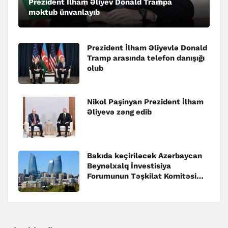
Prezident İlham Əliyev Donald Trampa
məktub ünvanlayıb
Prezident İlham Əliyevlə Donald
Tramp arasında telefon danışığı
olub
Nikol Paşinyan Prezident İlham
Əliyevə zəng edib
Bakıda keçiriləcək Azərbaycan
Beynəlxalq İnvestisiya
Forumunun Təşkilat Komitəsi
yaradılıb