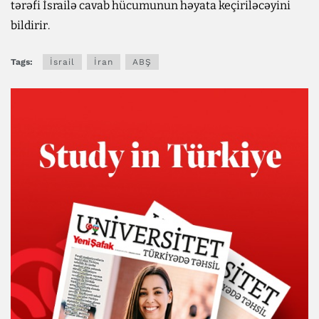
tərəfi İsrailə cavab hücumunun həyata keçiriləcəyini
bildirir.
Tags:
İsrail
İran
ABŞ