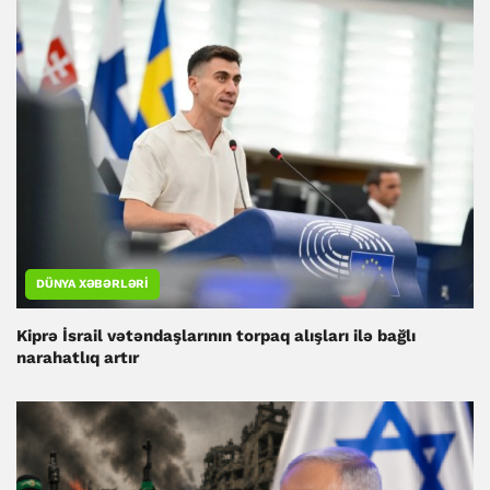
DÜNYA XƏBƏRLƏRI
Kiprə İsrail vətəndaşlarının torpaq alışları ilə bağlı
narahatlıq artır