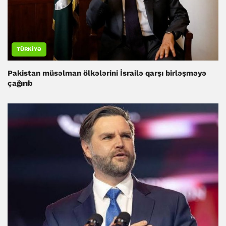
TÜRKIYƏ
Pakistan müsəlman ölkələrini İsrailə qarşı birləşməyə
çağırıb