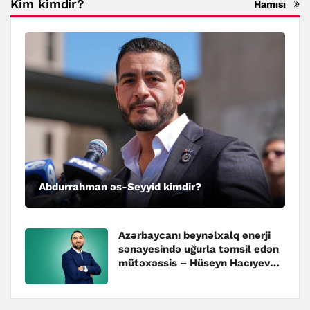
Kim kimdir?
Hamısı
Abdurrahman əs-Seyyid kimdir?
Azərbaycanı beynəlxalq enerji
sənayesində uğurla təmsil edən
mütəxəssis – Hüseyn Hacıyev
kimdir?