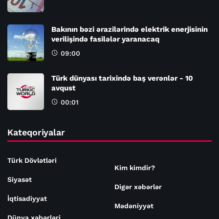
Bakının bəzi ərazilərində elektrik enerjisinin
verilişində fasilələr yaranacaq
09:00
Türk dünyası tarixində baş verənlər - 10
avqust
00:01
Kateqoriyalar
Türk Dövlətləri
Kim kimdir?
Siyasət
Digər xəbərlər
İqtisadiyyat
Mədəniyyət
Dünya xəbərləri