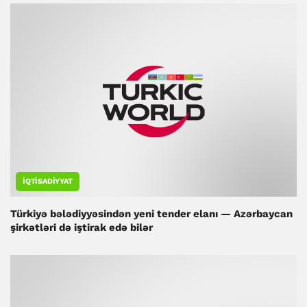
İQTISADIYYAT
Türkiyə bələdiyyəsindən yeni tender elanı — Azərbaycan
şirkətləri də iştirak edə bilər