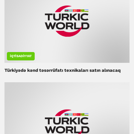
İQTISADIYYAT
Türkiyədə kənd təsərrüfatı texnikaları satın alınacaq