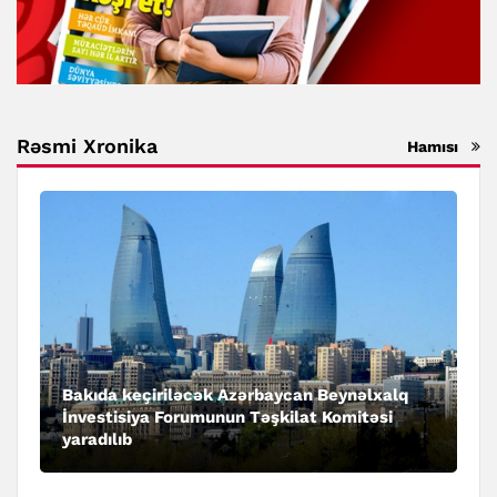
Rəsmi Xronika
Hamısı
Bakıda keçiriləcək Azərbaycan Beynəlxalq
İnvestisiya Forumunun Təşkilat Komitəsi
yaradılıb