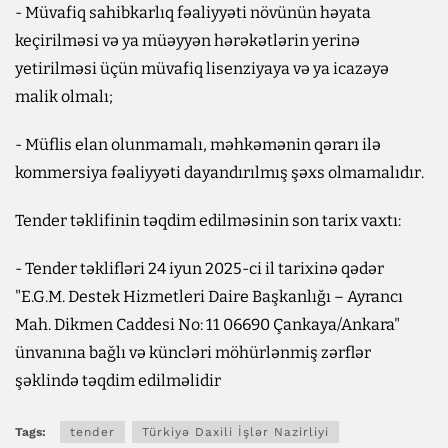
- Müvafiq sahibkarlıq fəaliyyəti növünün həyata
keçirilməsi və ya müəyyən hərəkətlərin yerinə
yetirilməsi üçün müvafiq lisenziyaya və ya icazəyə
malik olmalı;
- Müflis elan olunmamalı, məhkəmənin qərarı ilə
kommersiya fəaliyyəti dayandırılmış şəxs olmamalıdır.
Tender təklifinin təqdim edilməsinin son tarix vaxtı:
- Tender təklifləri 24 iyun 2025-ci il tarixinə qədər
"E.G.M. Destek Hizmetleri Daire Başkanlığı – Ayrancı
Mah. Dikmen Caddesi No: 11 06690 Çankaya/Ankara"
ünvanına bağlı və küncləri möhürlənmiş zərflər
şəklində təqdim edilməlidir
Tags:
tender
Türkiyə Daxili İşlər Nazirliyi