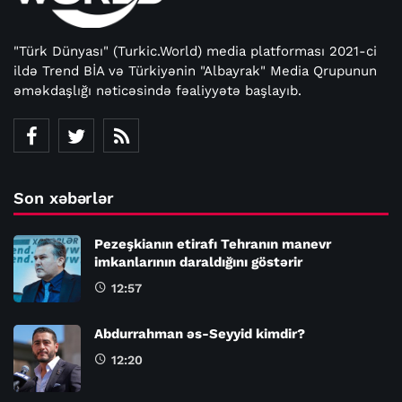
"Türk Dünyası" (Turkic.World) media platforması 2021-ci
ildə Trend BİA və Türkiyənin "Albayrak" Media Qrupunun
əməkdaşlığı nəticəsində fəaliyyətə başlayıb.
Son xəbərlər
Pezeşkianın etirafı Tehranın manevr
imkanlarının daraldığını göstərir
12:57
Abdurrahman əs-Seyyid kimdir?
12:20