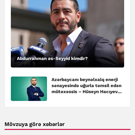
Abdurrahman əs-Seyyid kimdir?
Azərbaycanı beynəlxalq enerji
sənayesində uğurla təmsil edən
mütəxəssis – Hüseyn Hacıyev
kimdir?
Mövzuya görə xəbərlər