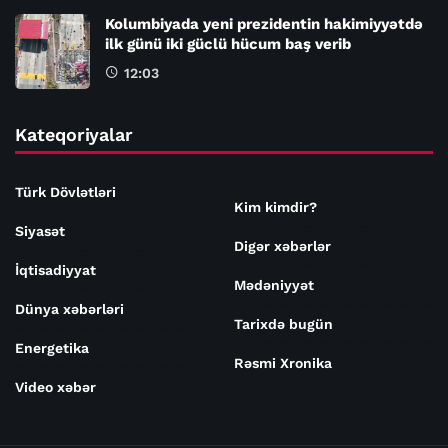
Kolumbiyada yeni prezidentin hakimiyyətdə
ilk günü iki güclü hücum baş verib
12:03
Kateqoriyalar
Türk Dövlətləri
Kim kimdir?
Siyasət
Digər xəbərlər
İqtisadiyyat
Mədəniyyət
Dünya xəbərləri
Tarixdə bugün
Energetika
Rəsmi Xronika
Video xəbər