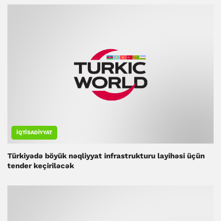
İQTISADIYYAT
Türkiyədə böyük nəqliyyat infrastrukturu layihəsi üçün
tender keçiriləcək