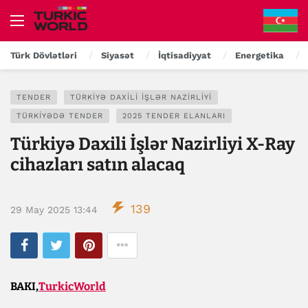
Türk Dövlətləri
Siyasət
İqtisadiyyat
Energetika
TENDER
TÜRKIYƏ DAXILI İŞLƏR NAZIRLIYI
TÜRKIYƏDƏ TENDER
2025 TENDER ELANLARI
Türkiyə Daxili İşlər Nazirliyi X-Ray
cihazları satın alacaq
139
29 May 2025 13:44
BAKI,
TurkicWorld