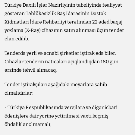
Türkiyə Daxili İşlər Nazirliyinin tabeliyində fəaliyyət
göstərən Təhlükəsizlik Baş İdarəsinin Dəstək
Xidmətləri İdarə Rəhbərliyi tərəfindən 22 ədəd baqaj
yoxlama (X-Ray) cihazının satın alınması üçün tender
elan edilib.
Tenderdə yerli və əcnəbi şirkətlər iştirak edə bilər.
Cihazlar tenderin nəticələri açıqlandıqdan 180 gün
ərzində təhvil alınacaq.
Tender iştirakçıları aşağıdakı meyarlara sahib
olmalıdırlar:
- Türkiyə Respublikasında vergilərə və digər icbari
ödənişlərə dair yerinə yetirilməsi vaxtı keçmiş
öhdəliklər olmamalı;