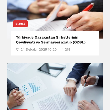
BIZNES
Türkiyədə Qazaxıstan Şirkətlərinin
Qeydiyyatı və Sərmayəsi azalıb (ÖZƏL)
24 Dekabr 2025 10:20
219