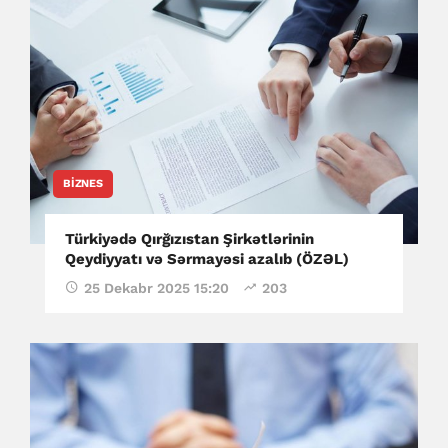
BIZNES
Türkiyədə Qırğızıstan Şirkətlərinin
Qeydiyyatı və Sərmayəsi azalıb (ÖZƏL)
25 Dekabr 2025 15:20
203