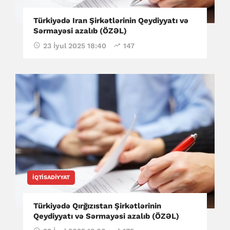
Türkiyədə Iran Şirkətlərinin Qeydiyyatı və
Sərmayəsi azalıb (ÖZƏL)
23 İyul 2025 18:40
147
İQTISADIYYAT
Türkiyədə Qırğızıstan Şirkətlərinin
Qeydiyyatı və Sərmayəsi azalıb (ÖZƏL)