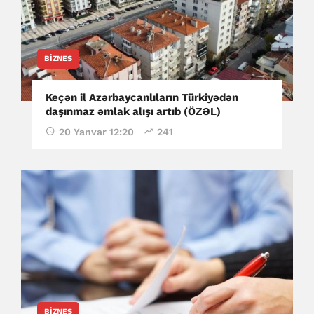
BIZNES
Keçən il Azərbaycanlıların Türkiyədən
daşınmaz əmlak alışı artıb (ÖZƏL)
20 Yanvar 12:20
241
BIZNES