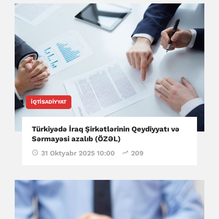
İQTISADIYYAT
Türkiyədə İraq Şirkətlərinin Qeydiyyatı və
Sərmayəsi azalıb (ÖZƏL)
31 Oktyabr 2025 10:00
209