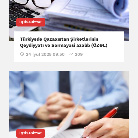
İQTISADIYYAT
Türkiyədə Qazaxıstan Şirkətlərinin
Qeydiyyatı və Sərmayəsi azalıb (ÖZƏL)
24 İyul 2025 09:50
209
İQTISADIYYAT