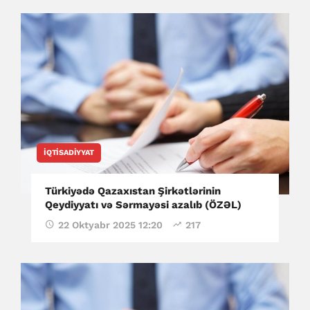
İQTISADIYYAT
Türkiyədə Qazaxıstan Şirkətlərinin
Qeydiyyatı və Sərmayəsi azalıb (ÖZƏL)
22 Oktyabr 2025 12:20
217