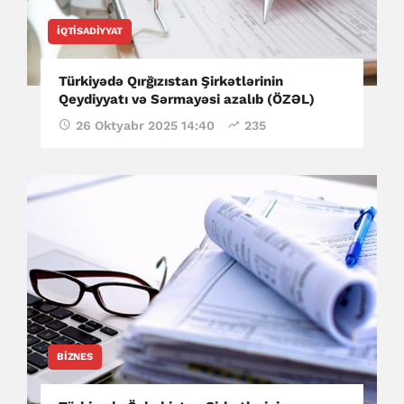
İQTISADIYYAT
Türkiyədə Qırğızıstan Şirkətlərinin
Qeydiyyatı və Sərmayəsi azalıb (ÖZƏL)
26 Oktyabr 2025 14:40
235
BIZNES