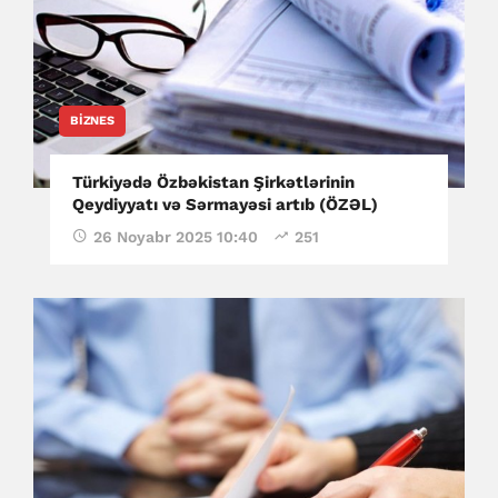
BIZNES
Türkiyədə Özbəkistan Şirkətlərinin
Qeydiyyatı və Sərmayəsi artıb (ÖZƏL)
26 Noyabr 2025 10:40
251