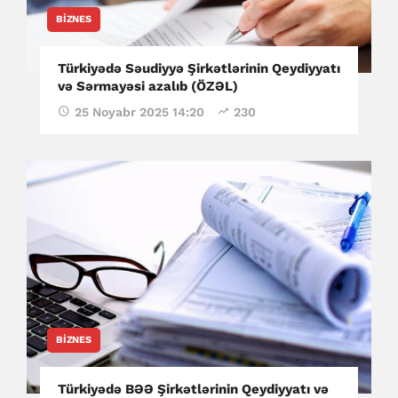
BIZNES
Türkiyədə Səudiyyə Şirkətlərinin Qeydiyyatı
və Sərmayəsi azalıb (ÖZƏL)
25 Noyabr 2025 14:20
230
BIZNES
Türkiyədə BƏƏ Şirkətlərinin Qeydiyyatı və