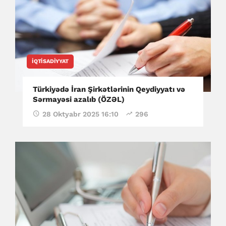
İQTISADIYYAT
Türkiyədə İran Şirkətlərinin Qeydiyyatı və
Sərmayəsi azalıb (ÖZƏL)
28 Oktyabr 2025 16:10
296