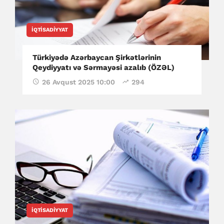
İQTISADIYYAT
Türkiyədə Azərbaycan Şirkətlərinin
Qeydiyyatı və Sərmayəsi azalıb (ÖZƏL)
26 Avqust 2025 10:00
294
İQTISADIYYAT