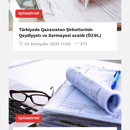
İQTISADIYYAT
Türkiyədə Qazaxıstan Şirkətlərinin
Qeydiyyatı və Sərmayəsi azalıb (ÖZƏL)
24 Sentyabr 2025 11:00
273
İQTISADIYYAT