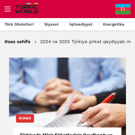
Türk Dövlətləri
Siyasət
İqtisadiyyat
Energetika
Əsas səhifə
2024 və 2025 Türkiyə şirkət qeydiyyatı mü
BIZNES
Türkiyədə Misir Şirkətlərinin Qeydiyyatı və