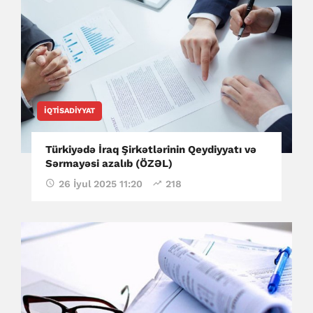
İQTISADIYYAT
Türkiyədə İraq Şirkətlərinin Qeydiyyatı və
Sərmayəsi azalıb (ÖZƏL)
26 İyul 2025 11:20
218