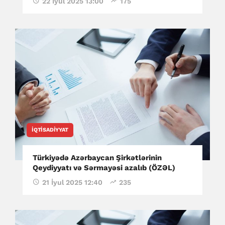
22 İyul 2025 13:00
175
İQTISADIYYAT
Türkiyədə Azərbaycan Şirkətlərinin
Qeydiyyatı və Sərmayəsi azalıb (ÖZƏL)
21 İyul 2025 12:40
235