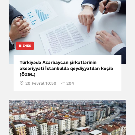
BIZNES
Türkiyədə Azərbaycan şirkətlərinin
əksəriyyəti İstanbulda qeydiyyatdan keçib
(ÖZƏL)
20 Fevral 10:50
204