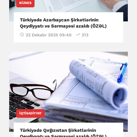
BIZNES
Türkiyədə Azərbaycan Şirkətlərinin
Qeydiyyatı və Sərmayəsi azalıb (ÖZƏL)
22 Dekabr 2025 09:40
213
İQTISADIYYAT
Türkiyədə Qırğızıstan Şirkətlərinin
Qeydiyyatı və Sərmayəsi azalıb (ÖZƏL)