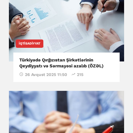
İQTISADIYYAT
Türkiyədə Qırğızıstan Şirkətlərinin
Qeydiyyatı və Sərmayəsi azalıb (ÖZƏL)
26 Avqust 2025 11:50
215