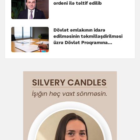
ordeni ilə təltif edilib
Dövlət əmlakının idarə
edilməsinin təkmilləşdirilməsi
üzrə Dövlət Proqramına
dəyişiklik edilib