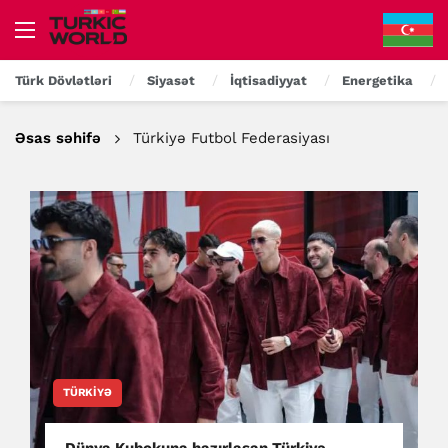
Türk Dövlətləri
Siyasət
İqtisadiyyat
Energetika
Əsas səhifə
Türkiyə Futbol Federasiyası
TÜRKIYƏ
Dünya Kubokuna hazırlaşan Türkiyə