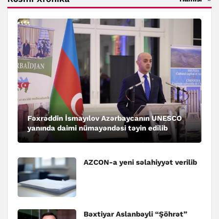
Fəxrəddin İsmayılov Azərbaycanın UNESCO
yanında daimi nümayəndəsi təyin edilib
AZCON-a yeni səlahiyyət verilib
Bəxtiyar Aslanbəyli “Şöhrət”