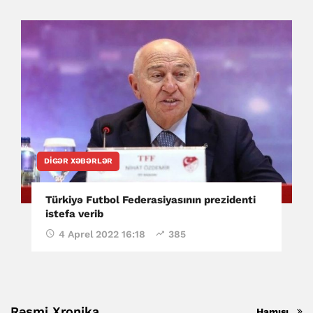
DIGƏR XƏBƏRLƏR
Türkiyə Futbol Federasiyasının prezidenti
istefa verib
4 Aprel 2022 16:18
385
Rəsmi Xronika
Hamısı