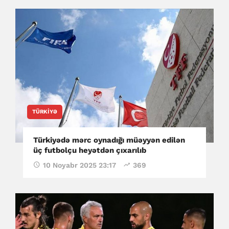
TÜRKIYƏ
Türkiyədə mərc oynadığı müəyyən edilən
üç futbolçu heyətdən çıxarılıb
10 Noyabr 2025 23:17
369