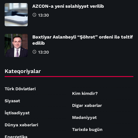
AZCON-a yeni səlahiyyət verilib
13:30
Bəxtiyar Aslanbəyli “Şöhrət” ordeni ilə təltif
edilib
13:20
Kateqoriyalar
Türk Dövlətləri
Kim kimdir?
Siyasət
Digər xəbərlər
İqtisadiyyat
Mədəniyyət
Dünya xəbərləri
Tarixdə bugün
Energetika