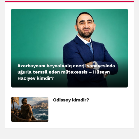
Azərbaycanı beynəlxalq enerji sənayesində
uğurla təmsil edən mütəxəssis – Hüseyn
Hacıyev kimdir?
Odissey kimdir?