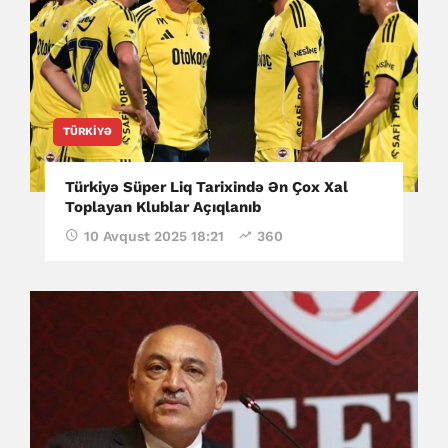
TÜRKIYƏ
Türkiyə Süper Liq Tarixində Ən Çox Xal
Toplayan Klublar Açıqlanıb
10 Avqust 2025 18:21
360