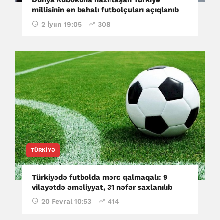
millisinin ən bahalı futbolçuları açıqlanıb
2 İyun 19:05
308
TÜRKIYƏ
Türkiyədə futbolda mərc qalmaqalı: 9
vilayətdə əməliyyat, 31 nəfər saxlanılıb
20 Fevral 10:53
414