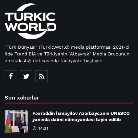
"Türk Dünyası" (Turkic.World) media platforması 2021-ci
ildə Trend BİA və Türkiyənin "Albayrak" Media Qrupunun
əməkdaşlığı nəticəsində fəaliyyətə başlayıb.
Son xəbərlər
Fəxrəddin İsmayılov Azərbaycanın UNESCO
yanında daimi nümayəndəsi təyin edilib
14:31