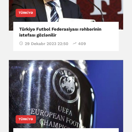
TÜRKIYƏ
Türkiyə Futbol Federasiyası rəhbərinin
istefası gözlənilir
29 Dekabr 2023 22:50
409
TÜRKIYƏ